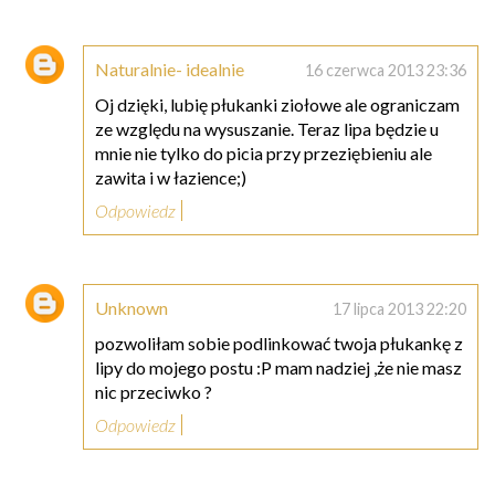
Naturalnie- idealnie
16 czerwca 2013 23:36
Oj dzięki, lubię płukanki ziołowe ale ograniczam
ze względu na wysuszanie. Teraz lipa będzie u
mnie nie tylko do picia przy przeziębieniu ale
zawita i w łazience;)
Odpowiedz
Unknown
17 lipca 2013 22:20
pozwoliłam sobie podlinkować twoja płukankę z
lipy do mojego postu :P mam nadziej ,że nie masz
nic przeciwko ?
Odpowiedz