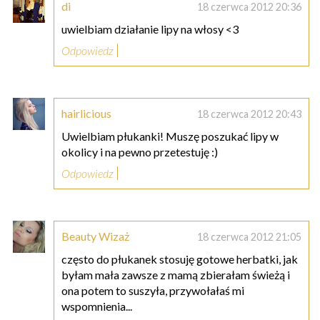
di
18 czerwca 2012 20:36
uwielbiam działanie lipy na włosy <3
Odpowiedz
hairlicious
18 czerwca 2012 20:43
Uwielbiam płukanki! Muszę poszukać lipy w
okolicy i na pewno przetestuję :)
Odpowiedz
Beauty Wizaż
18 czerwca 2012 21:05
często do płukanek stosuję gotowe herbatki, jak
byłam mała zawsze z mamą zbierałam świeżą i
ona potem to suszyła, przywołałaś mi
wspomnienia...