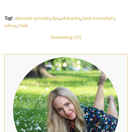
Tagi:
domowe sposoby
,
lipa
,
płukanka
,
tanie kosmetyki
,
włosy
,
zioła
Skomentuj (35)