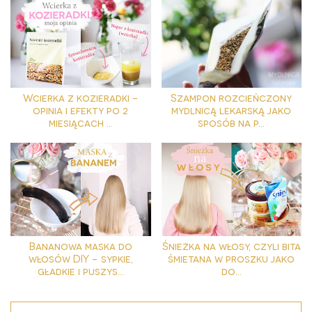
Wcierka z kozieradki -
Szampon rozcieńczony
opinia i efekty po 2
mydlnicą lekarską jako
miesiącach ...
sposób na p...
Bananowa maska do
Śnieżka na włosy, czyli bita
włosów DIY - sypkie,
śmietana w proszku jako
gładkie i puszys...
do...