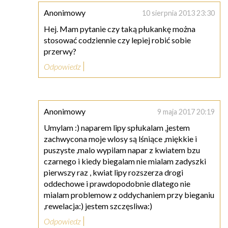
Anonimowy
10 sierpnia 2013 23:30
Hej. Mam pytanie czy taką płukankę można
stosować codziennie czy lepiej robić sobie
przerwy?
Odpowiedz
Anonimowy
9 maja 2017 20:19
Umylam :) naparem lipy spłukalam ,jestem
zachwycona moje wlosy są lśniące ,miękkie i
puszyste ,malo wypilam napar z kwiatem bzu
czarnego i kiedy biegalam nie mialam zadyszki
pierwszy raz , kwiat lipy rozszerza drogi
oddechowe i prawdopodobnie dlatego nie
mialam problemow z oddychaniem przy bieganiu
,rewelacja:) jestem szczęsliwa:)
Odpowiedz