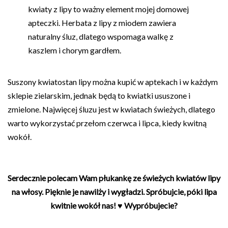
kwiaty z lipy to ważny element mojej domowej
apteczki. Herbata z lipy z miodem zawiera
naturalny śluz, dlatego wspomaga walkę z
kaszlem i chorym gardłem.
Suszony kwiatostan lipy można kupić w aptekach i w każdym
sklepie zielarskim, jednak będą to kwiatki ususzone i
zmielone. Najwięcej śluzu jest w kwiatach świeżych, dlatego
warto wykorzystać przełom czerwca i lipca, kiedy kwitną
wokół.
Serdecznie polecam Wam płukankę ze świeżych kwiatów lipy
na włosy. Pięknie je nawilży i wygładzi. Spróbujcie, póki lipa
kwitnie wokół nas! ♥ Wypróbujecie?