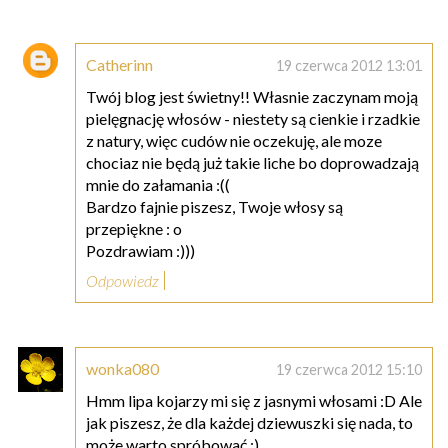
Catherinn
19 czerwca 2012 13:01
Twój blog jest świetny!! Własnie zaczynam moją
pielęgnację włosów - niestety są cienkie i rzadkie
z natury, więc cudów nie oczekuję, ale moze
chociaz nie będą już takie liche bo doprowadzają
mnie do załamania :((
Bardzo fajnie piszesz, Twoje włosy są
przepiękne : o
Pozdrawiam :)))
Odpowiedz
wonka080
19 czerwca 2012 15:10
Hmm lipa kojarzy mi się z jasnymi włosami :D Ale
jak piszesz, że dla każdej dziewuszki się nada, to
może warto spróbować :)