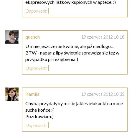
ekspresowych listków kupionych w aptece. :)
Odpowiedz
quench
19 czerwca 2012 10:18
U mnie jeszcze nie kwitnie, ale już niedługo...
BTW - napar z lipy świetnie sprawdza się też w
przypadku przeziębienia:)
Odpowiedz
Kamila
19 czerwca 2012 10:35
Chyba przydałyby mi się jakieś płukanki na moje
suche końce :(
Pozdrawiam:)
Odpowiedz