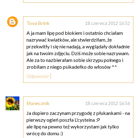
Tova Brink
18 czerwca 2012 16:52
A ja mam lipę pod blokiem i ostatnio chciałam
nazrywać kwiatków, ale stwierdziłam, że
przekwitły i się nie nadają, a wyglądały dokładnie
jak na twoim zdjęciu. Dziś może sobie nazrywam.
Ale za to nazbierałam sobie skrzypu polnego i
zrobiłam z niego psikadełko do włosów ^^
Odpowiedz
Słonecznik
18 czerwca 2012 16:56
Ja dopiero zaczynam przygodę z płukankami - na
pierwszy ogień poszła L'cysteina :P
ale lipę na pewno też wykorzystam jak tylko
wrócę do domu :)