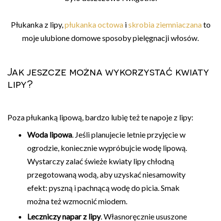
Płukanka z lipy,
płukanka octowa
i
skrobia ziemniaczana
to
moje ulubione domowe sposoby pielęgnacji włosów.
Jak jeszcze można wykorzystać kwiaty
lipy?
Poza płukanką lipową, bardzo lubię też te napoje z lipy:
Woda lipowa
. Jeśli planujecie letnie przyjęcie w
ogrodzie, koniecznie wypróbujcie wodę lipową.
Wystarczy zalać świeże kwiaty lipy chłodną
przegotowaną wodą, aby uzyskać niesamowity
efekt: pyszną i pachnącą wodę do picia. Smak
można też wzmocnić miodem.
Leczniczy napar z lipy
. Własnoręcznie ususzone