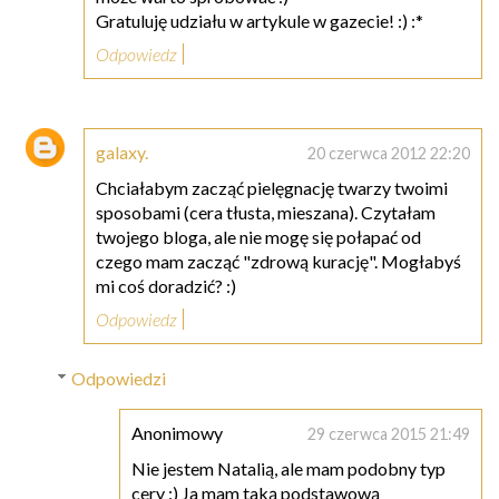
Gratuluję udziału w artykule w gazecie! :) :*
Odpowiedz
galaxy.
20 czerwca 2012 22:20
Chciałabym zacząć pielęgnację twarzy twoimi
sposobami (cera tłusta, mieszana). Czytałam
twojego bloga, ale nie mogę się połapać od
czego mam zacząć "zdrową kurację". Mogłabyś
mi coś doradzić? :)
Odpowiedz
Odpowiedzi
Anonimowy
29 czerwca 2015 21:49
Nie jestem Natalią, ale mam podobny typ
cery :) Ja mam taką podstawową