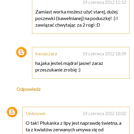
19 czerwca 2012 11:52
Zamiast worka możesz użyć starej, dużej
poszewki (bawełnianej) na poduszkę! :) I
zawiązać chwytając za 2 rogi :D
kasiaszara
19 czerwca 2012 18:09
ha,jaka jesteś mądra! jasne! zaraz
przeszukanie zrobię :)
Odpowiedz
Unknown
19 czerwca 2012 10:02
O tak! Płukanka z lipy jest naprawdę świetna, a
ta z kwiatów zerwanych umywa się od