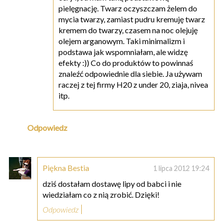
pielęgnację. Twarz oczyszczam żelem do
mycia twarzy, zamiast pudru kremuję twarz
kremem do twarzy, czasem na noc olejuję
olejem arganowym. Taki minimalizm i
podstawa jak wspomniałam, ale widzę
efekty :)) Co do produktów to powinnaś
znaleźć odpowiednie dla siebie. Ja używam
raczej z tej firmy H20 z under 20, ziaja, nivea
itp.
Odpowiedz
Piękna Bestia
1 lipca 2012 19:24
dziś dostałam dostawę lipy od babci i nie
wiedziałam co z nią zrobić. Dzięki!
Odpowiedz