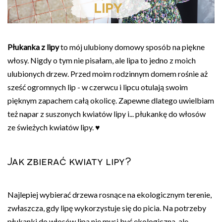
Płukanka z lipy
to mój ulubiony domowy sposób na piękne
włosy. Nigdy o tym nie pisałam, ale lipa to jedno z moich
ulubionych drzew. Przed moim rodzinnym domem rośnie aż
sześć ogromnych lip - w czerwcu i lipcu otulają swoim
pięknym zapachem całą okolicę. Zapewne dlatego uwielbiam
też napar z suszonych kwiatów lipy i... płukankę do włosów
ze świeżych kwiatów lipy. ♥
Jak zbierać kwiaty lipy?
Najlepiej wybierać drzewa rosnące na ekologicznym terenie,
zwłaszcza, gdy lipę wykorzystuje się do picia. Na potrzeby
płukanki do włosów lipa nie musi być ekologiczna, ale