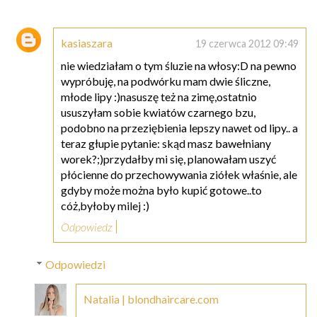
kasiaszara
19 czerwca 2012 09:49
nie wiedziałam o tym śluzie na włosy:D na pewno
wypróbuję, na podwórku mam dwie śliczne,
młode lipy :)nasuszę też na zimę,ostatnio
ususzyłam sobie kwiatów czarnego bzu,
podobno na przeziębienia lepszy nawet od lipy.. a
teraz głupie pytanie: skąd masz bawełniany
worek?;)przydałby mi się, planowałam uszyć
płócienne do przechowywania ziółek właśnie, ale
gdyby może można było kupić gotowe..to
cóż,byłoby milej :)
Odpowiedz
Odpowiedzi
Natalia | blondhaircare.com