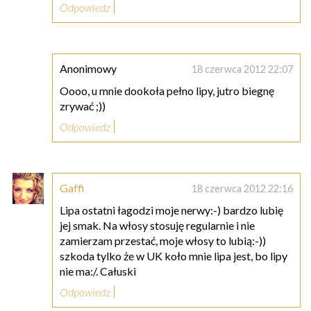
Odpowiedz
Anonimowy
18 czerwca 2012 22:07
Oooo, u mnie dookoła pełno lipy, jutro biegnę
zrywać ;))
Odpowiedz
Gaffi
18 czerwca 2012 22:16
Lipa ostatni łagodzi moje nerwy:-) bardzo lubię
jej smak. Na włosy stosuję regularnie i nie
zamierzam przestać, moje włosy to lubią:-))
szkoda tylko że w UK koło mnie lipa jest, bo lipy
nie ma:/. Całuski
Odpowiedz