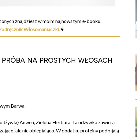
ęconych znajdziesz w moim najnowszym e-booku:
 Podręcznik Włosomaniaczki
. ♥
a próba na prostych włosach
owym Barwa.
 odżywkę Anwen, Zielona Herbata. Ta odżywka zawiera
dzająco, ale nie oblepiająco. W dodatku proteiny podbijają