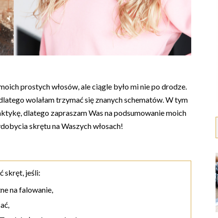
oich prostych włosów, ale ciągle było mi nie po drodze.
 dlatego wolałam trzymać się znanych schematów. W tym
raktykę, dlatego zapraszam Was na podsumowanie moich
ydobycia skrętu na Waszych włosach!
kręt, jeśli:
ne na falowanie,
ać,