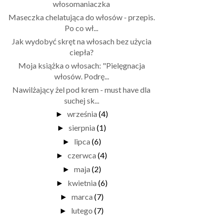
włosomaniaczka
Maseczka chelatująca do włosów - przepis.
Po co wł...
Jak wydobyć skręt na włosach bez użycia
ciepła?
Moja książka o włosach: "Pielęgnacja
włosów. Podrę...
Nawilżający żel pod krem - must have dla
suchej sk...
września
(4)
►
sierpnia
(1)
►
lipca
(6)
►
czerwca
(4)
►
maja
(2)
►
kwietnia
(6)
►
marca
(7)
►
lutego
(7)
►