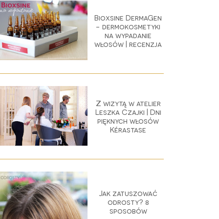
Bioxsine DermaGen
- dermokosmetyki
na wypadanie
włosów | recenzja
Z wizytą w atelier
Leszka Czajki | Dni
pięknych włosów
Kérastase
Jak zatuszować
odrosty? 8
sposobów