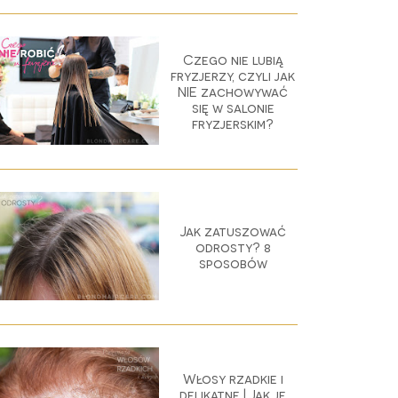
Czego nie lubią
fryzjerzy, czyli jak
NIE zachowywać
się w salonie
fryzjerskim?
Jak zatuszować
odrosty? 8
sposobów
Włosy rzadkie i
delikatne | Jak je