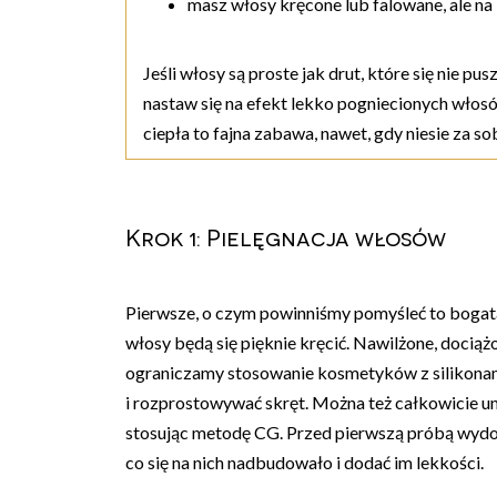
masz włosy kręcone lub falowane, ale na
Jeśli włosy są proste jak drut, które się nie pu
nastaw się na efekt lekko pogniecionych wło
ciepła to fajna zabawa, nawet, gdy niesie za s
Krok 1: Pielęgnacja włosów
Pierwsze, o czym powinniśmy pomyśleć to bogata
włosy będą się pięknie kręcić. Nawilżone, dociążo
ograniczamy stosowanie kosmetyków z silikonam
i rozprostowywać skręt. Można też całkowicie 
stosując metodę CG. Przed pierwszą próbą wydob
co się na nich nadbudowało i dodać im lekkości.