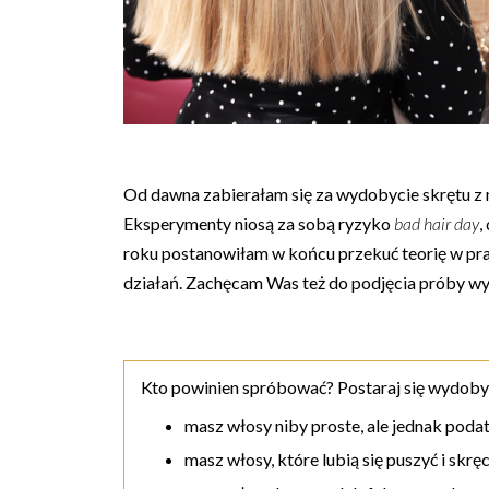
Od dawna zabierałam się za wydobycie skrętu z m
Eksperymenty niosą za sobą ryzyko
bad hair day
,
roku postanowiłam w końcu przekuć teorię w p
działań. Zachęcam Was też do podjęcia próby w
Kto powinien spróbować? Postaraj się wydobyć s
masz włosy niby proste, ale jednak podat
masz włosy, które lubią się puszyć i skręc