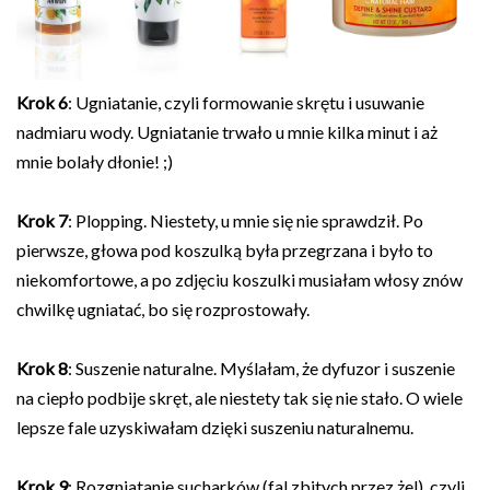
Krok 6
: Ugniatanie, czyli formowanie skrętu i usuwanie
nadmiaru wody. Ugniatanie trwało u mnie kilka minut i aż
mnie bolały dłonie! ;)
Krok 7
: Plopping. Niestety, u mnie się nie sprawdził. Po
pierwsze, głowa pod koszulką była przegrzana i było to
niekomfortowe, a po zdjęciu koszulki musiałam włosy znów
chwilkę ugniatać, bo się rozprostowały.
Krok 8
: Suszenie naturalne. Myślałam, że dyfuzor i suszenie
na ciepło podbije skręt, ale niestety tak się nie stało. O wiele
lepsze fale uzyskiwałam dzięki suszeniu naturalnemu.
Krok 9
: Rozgniatanie sucharków (fal zbitych przez żel), czyli