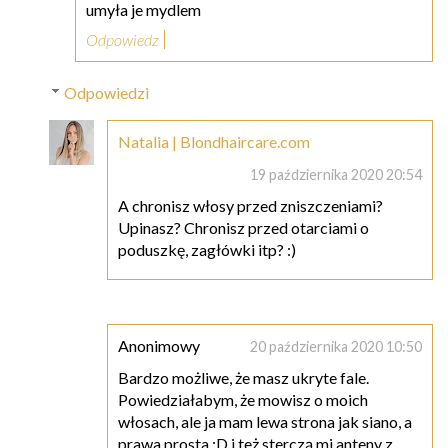
umyła je mydlem
Odpowiedz
Odpowiedzi
Natalia | Blondhaircare.com
19 października 2020 20:54
A chronisz włosy przed zniszczeniami?
Upinasz? Chronisz przed otarciami o
poduszkę, zagłówki itp? :)
Anonimowy
20 października 2020 10:50
Bardzo możliwe, że masz ukryte fale.
Powiedziałabym, że mowisz o moich
włosach, ale ja mam lewa strona jak siano, a
prawa prosta :D i też sterczą mi anteny z