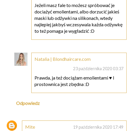
Jeżeli masz fale to możesz spróbować je
dociażyć emolientami, albo dorzucić jakieś
maski lub odżywki na silikonach, wtedy
najlepiej jakbyś wczesywala każda odżywkę
to też pomaga je wygładzić :D
Natalia | Blondhaircare.com
23 października 2020 03:37
Prawda, ja też dociążam emolientami ♥ I
prostownica jest zbędna :D
Odpowiedz
Mite
19 października 2020 17:49