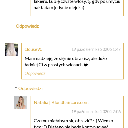
lakieru. Lubię czyste włosy, tj. gdy po umyciu
nakładam jedynie olejek :)
Odpowiedz
clouse90
19 października 2020 21:47
Mam nadzieję, że się nie obrazisz, ale dużo
ładniej Ci w prostych włosach ❤️
Odpowiedz
Odpowiedzi
Natalia | Blondhaircare.com
19 października 2020 22:06
Czemu miałabym się obrazić? :-) Wiem o
tym :D Dlatego nie będę kontynuować