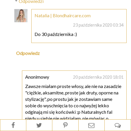
Odpowiedzi
Natalia | Blondhaircare.com
23 października 2020 03:34
Do 30 października :)
Odpowiedz
Anonimowy
20 października 2020 18:01
Zawsze miałam proste włosy, ale nie na zasadzie
"ciężkie, aksamitne, proste jak druty, oporne na
stylizację", po prostu jak je zostawiam same
sobie do wyschnięcia to co najwyżej lekko
odginają mi się końcówki :p Naturalnych fal
nigdy u siebie nie widziałam, nie mówiąc o
lokach.