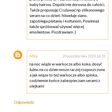
baby hairow. Dopóki nie dorosna do całości.
Także proponuję Ci używać np silikonowego
serum na co dzień. Niweluje siano,
zapobiega plataniu i koltunom. Powinnaś
także spróbować używać więcej
emolientow. Pozdrawiam :)
Mite
20 października 2020 16:31
na noc wiąże w warkocze albo koka, dosyć
luźno na co dzien nosze raczej rozpuszczone
a jak wiąze to też warkocze albo spinka,
codziennie końce zabezpieczam serami z
olejkami
Odpowiedz