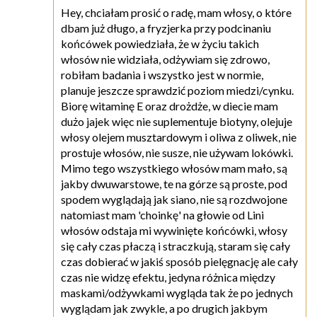
Hey, chciałam prosić o radę, mam włosy, o które
dbam już długo, a fryzjerka przy podcinaniu
końcówek powiedziała, że w życiu takich
włosów nie widziała, odżywiam się zdrowo,
robiłam badania i wszystko jest w normie,
planuje jeszcze sprawdzić poziom miedzi/cynku.
Biorę witaminę E oraz drożdże, w diecie mam
dużo jajek więc nie suplementuje biotyny, olejuje
włosy olejem musztardowym i oliwa z oliwek, nie
prostuje włosów, nie susze, nie używam lokówki.
Mimo tego wszystkiego włosów mam mało, są
jakby dwuwarstowe, te na górze są proste, pod
spodem wyglądają jak siano, nie są rozdwojone
natomiast mam 'choinkę' na głowie od Lini
włosów odstaja mi wywinięte końcówki, włosy
się cały czas płaczą i straczkują, staram się cały
czas dobierać w jakiś sposób pielęgnację ale cały
czas nie widzę efektu, jedyna różnica między
maskami/odżywkami wygląda tak że po jednych
wyglądam jak zwykle, a po drugich jakbym