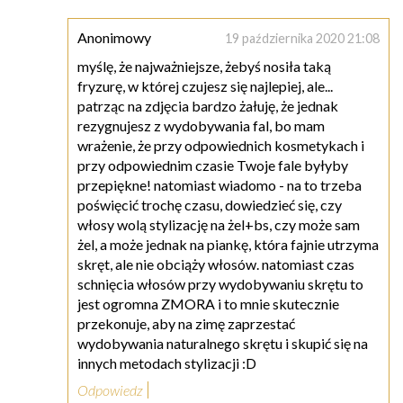
Anonimowy
19 października 2020 21:08
myślę, że najważniejsze, żebyś nosiła taką
fryzurę, w której czujesz się najlepiej, ale...
patrząc na zdjęcia bardzo żałuję, że jednak
rezygnujesz z wydobywania fal, bo mam
wrażenie, że przy odpowiednich kosmetykach i
przy odpowiednim czasie Twoje fale byłyby
przepiękne! natomiast wiadomo - na to trzeba
poświęcić trochę czasu, dowiedzieć się, czy
włosy wolą stylizację na żel+bs, czy może sam
żel, a może jednak na piankę, która fajnie utrzyma
skręt, ale nie obciąży włosów. natomiast czas
schnięcia włosów przy wydobywaniu skrętu to
jest ogromna ZMORA i to mnie skutecznie
przekonuje, aby na zimę zaprzestać
wydobywania naturalnego skrętu i skupić się na
innych metodach stylizacji :D
Odpowiedz