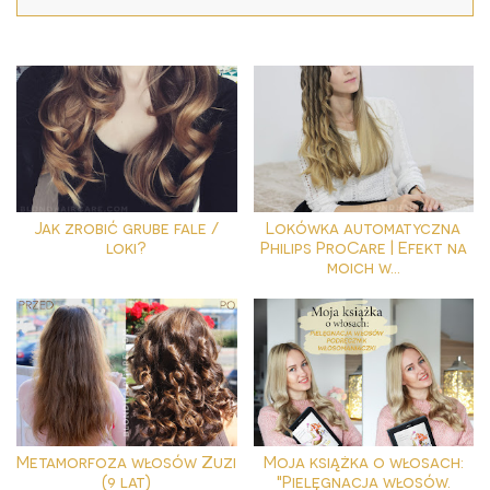
Jak zrobić grube fale /
Lokówka automatyczna
loki?
Philips ProCare | Efekt na
moich w...
Metamorfoza włosów Zuzi
Moja książka o włosach:
(9 lat)
"Pielęgnacja włosów.