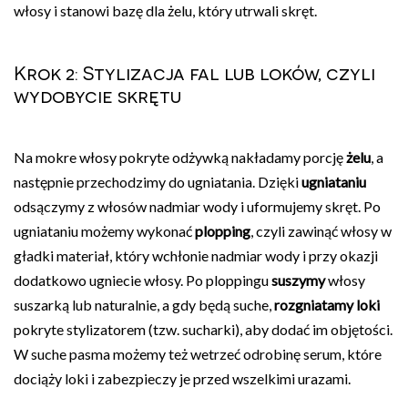
włosy i stanowi bazę dla żelu, który utrwali skręt.
Krok 2: Stylizacja fal lub loków, czyli
wydobycie skrętu
Na mokre włosy pokryte odżywką nakładamy porcję
żelu
, a
następnie przechodzimy do ugniatania. Dzięki
ugniataniu
odsączymy z włosów nadmiar wody i uformujemy skręt. Po
ugniataniu możemy wykonać
plopping
, czyli zawinąć włosy w
gładki materiał, który wchłonie nadmiar wody i przy okazji
dodatkowo ugniecie włosy. Po ploppingu
suszymy
włosy
suszarką lub naturalnie, a gdy będą suche,
rozgniatamy loki
pokryte stylizatorem (tzw. sucharki), aby dodać im objętości.
W suche pasma możemy też wetrzeć odrobinę serum, które
dociąży loki i zabezpieczy je przed wszelkimi urazami.