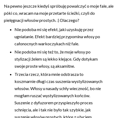
Na pewno jeszcze kiedyś spróbuję powalczyć o moje fale, ale
póki co, wracam na moje przetarte ścieżki, czyli do
pielęgnacji włosów prostych. :) Dlaczego?
Nie podoba mi się efekt, jaki uzyskuję przez
ugniatanie. Efekt bardziej przypomina włosy po
całonocnych warkoczykach niż fale.
Nie podoba mi się też to, że moje włosy po
stylizacji żelem są lekko klejące. Gdy dotykam
swoje proste włosy, są aksamitne.
Trzecia rzecz, która mnie odstrasza to
koszmarnie długi czas suszenia wystylizowanych
włosów. Włosy u nasady schły wieczność, bo nie
mogłam ruszać wystylizowanych końców.
Suszenie z dyfuzorem przyspieszyło proces
schnięcia, ale i tak nie było tak szybkie, jak
suszenie włosów prostych, które z użyciem