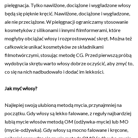
pielęgnacja. Tylko nawilżone, dociążone i wygładzone włosy
będą się pięknie kręcić. Nawilżone, dociążone i wygładzone,
ale nie przeciążone. W pielęgnacji ograniczamy stosowanie
kosmetyków z silikonami i innymi filmformerami, które
mogłyby obciążać włosy i rozprostowywać skręt. Można też
całkowicie unikać kosmetyków ze składnikami
filmotwórczymi, stosując metodę CG. Przed pierwszą próbą
wydobycia skrętu warto włosy dobrze oczyścić, aby zmyć to,
co się na nich nadbudowało i dodać im lekkości.
Jak myć włosy?
Najlepiej swoją ulubioną metodą mycia, przynajmniej na
początku. Gdy włosy są lekko falowane, z reguły najbardziej
lubią mycie włosów metodą OM (odżywka-mycie) lub MO
(mycie-odżywka). Gdy włosy są mocno falowane i kręcone,