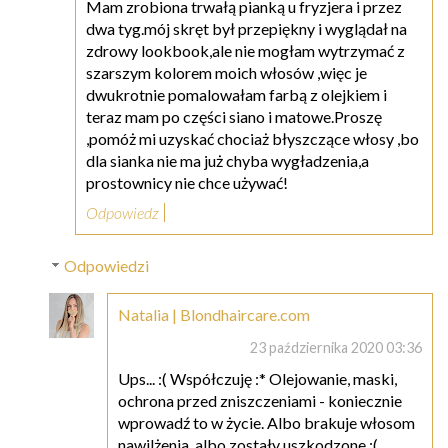
Mam zrobiona trwałą pianką u fryzjera i przez
dwa tyg.mój skręt był przepiękny i wyglądał na
zdrowy lookbook,ale nie mogłam wytrzymać z
szarszym kolorem moich włosów ,więc je
dwukrotnie pomalowałam farbą z olejkiem i
teraz mam po części siano i matowe.Proszę
,pomóż mi uzyskać chociaż błyszczące włosy ,bo
dla sianka nie ma już chyba wygładzenia,a
prostownicy nie chce używać!
Odpowiedz
Odpowiedzi
Natalia | Blondhaircare.com
23 października 2020 03:36
Ups... :( Współczuję :* Olejowanie, maski,
ochrona przed zniszczeniami - koniecznie
wprowadź to w życie. Albo brakuje włosom
nawilżenia, albo zostały uszkodzone :(