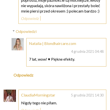
poprostu, moje paznokcie są mocniejsze, włosy
nie wypadają, skóra nawilżona i przestały boleć
mnie piersi przed okresem :) polecam bardzo :)
Odpowiedz
Odpowiedzi
Natalia | Blondhaircare.com
4 grudnia 2021 04:48
7 lat, wow! ♥ Piękne efekty.
Odpowiedz
ClaudiaMorningstar
5 grudnia 2021 14:30
Nigdy tego nie piłam.