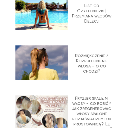
List od
Czytelniczki |
Przemiana włosów
Delecji
Rozmiękczenie /
Rozpulchnienie
włosa - o co
chodzi?
Fryzjer spalił mi
włosy - co robić?
Jak zregenerować
włosy spalone
rozjaśniaczem lub
prostownicą? Ile