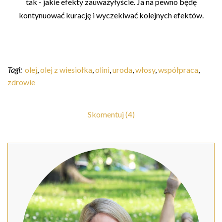
tak - jakie efekty zauważyłyście. Ja na pewno będę
kontynuować kurację i wyczekiwać kolejnych efektów.
Tagi:
olej
,
olej z wiesiołka
,
olini
,
uroda
,
włosy
,
współpraca
,
zdrowie
Skomentuj (4)