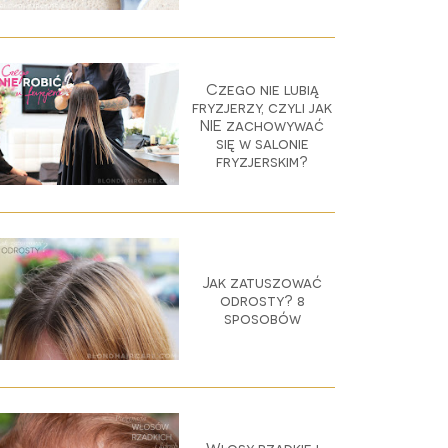
Czego nie lubią
fryzjerzy, czyli jak
NIE zachowywać
się w salonie
fryzjerskim?
Jak zatuszować
odrosty? 8
sposobów