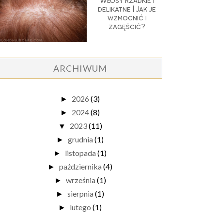
Włosy rzadkie i
delikatne | Jak je
wzmocnić i
zagęścić?
ARCHIWUM
2026
(3)
►
2024
(8)
►
2023
(11)
▼
grudnia
(1)
►
listopada
(1)
►
października
(4)
►
września
(1)
►
sierpnia
(1)
►
lutego
(1)
►