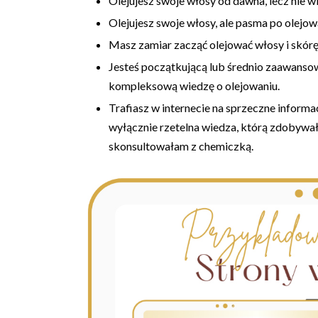
Olejujesz swoje włosy od dawna, lecz nie w
Olejujesz swoje włosy, ale pasma po olejow
Masz zamiar zacząć olejować włosy i skórę, 
Jesteś początkującą lub średnio zaawans
kompleksową wiedzę o olejowaniu.
Trafiasz w internecie na sprzeczne informac
wyłącznie rzetelna wiedza, którą zdobywa
skonsultowałam z chemiczką.