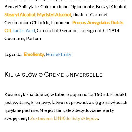
Benzyl Salicylate, Chlorhexidine Digluconate, Benzyl Alcohol,
Stearyl Alcohol
,
Myristyl Alcohol
, Linalool, Caramel,
Cetrimonium Chloride, Limonene,
Prunus Amygdalus Dulcis
Oil
,
Lactic Acid
, Citronellol, Geraniol, Isoeugenol, CI 1914,
Coumarin, Parfum
Legenda:
Emolienty
,
Humektanty
Kilka słów o Creme Universelle
Kosmetyk znajduje się w tubie o pojemności 150 ml. Produkt
jest wydajny, kremowy, łatwo rozprowadza się go na włosach
i pięknie pachnie. Nie jest tani, ale zdecydowanie warty
swojej ceny!
Zostawiam
LINK
do listy sklepów
.