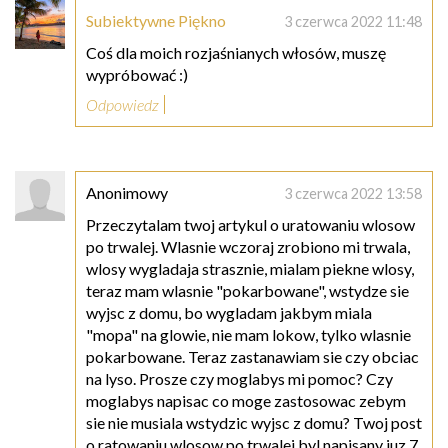
Subiektywne Piękno
3 czerwca 2022 11:48
Coś dla moich rozjaśnianych włosów, muszę
wypróbować :)
Odpowiedz
Anonimowy
3 czerwca 2022 13:58
Przeczytalam twoj artykul o uratowaniu wlosow
po trwalej. Wlasnie wczoraj zrobiono mi trwala,
wlosy wygladaja strasznie, mialam piekne wlosy,
teraz mam wlasnie "pokarbowane", wstydze sie
wyjsc z domu, bo wygladam jakbym miala
"mopa" na glowie, nie mam lokow, tylko wlasnie
pokarbowane. Teraz zastanawiam sie czy obciac
na lyso. Prosze czy moglabys mi pomoc? Czy
moglabys napisac co moge zastosowac zebym
sie nie musiala wstydzic wyjsc z domu? Twoj post
o ratowaniu wlosow po trwalej byl napisany juz 7