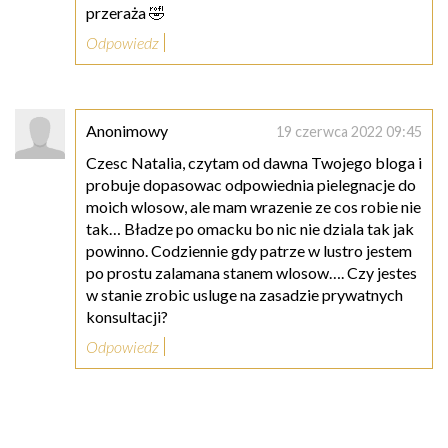
przeraża 🤣
Odpowiedz
Anonimowy
19 czerwca 2022 09:45
Czesc Natalia, czytam od dawna Twojego bloga i
probuje dopasowac odpowiednia pielegnacje do
moich wlosow, ale mam wrazenie ze cos robie nie
tak… Bładze po omacku bo nic nie dziala tak jak
powinno. Codziennie gdy patrze w lustro jestem
po prostu zalamana stanem wlosow…. Czy jestes
w stanie zrobic usluge na zasadzie prywatnych
konsultacji?
Odpowiedz