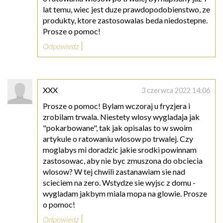
lat temu, wiec jest duze prawdopodobienstwo, ze
produkty, ktore zastosowalas beda niedostepne.
Prosze o pomoc!
Odpowiedz
XXX
3 czerwca 2022 14:06
Prosze o pomoc! Bylam wczoraj u fryzjera i
zrobilam trwala. Niestety wlosy wygladaja jak
"pokarbowane", tak jak opisalas to w swoim
artykule o ratowaniu wlosow po trwalej. Czy
moglabys mi doradzic jakie srodki powinnam
zastosowac, aby nie byc zmuszona do obciecia
wlosow? W tej chwili zastanawiam sie nad
scieciem na zero. Wstydze sie wyjsc z domu -
wygladam jakbym miala mopa na glowie. Prosze
o pomoc!
Odpowiedz