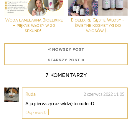
Woda lamelarna Bioelixire
Bioelixire Gęste Włosy -
- piękne włosy w 20
świetne kosmetyki do
sekund!...
włosów | ...
« nowszy post
starszy post »
7 komentarzy
Ruda
2 czerwca 2022 11:05
A ja pierwszy raz widzę to cudo :D
Odpowiedz