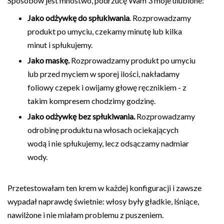
Sposobów jest mnóstwo, podrzucę Wam 3 moje ulubione:
Jako odżywkę do spłukiwania
. Rozprowadzamy
produkt po umyciu, czekamy minutę lub kilka
minut i spłukujemy.
Jako maskę.
Rozprowadzamy produkt po umyciu
lub przed myciem w sporej ilości, nakładamy
foliowy czepek i owijamy głowę ręcznikiem - z
takim kompresem chodzimy godzinę.
Jako odżywkę bez spłukiwania.
Rozprowadzamy
odrobinę produktu na włosach ociekających
wodą i nie spłukujemy, lecz odsączamy nadmiar
wody.
Przetestowałam ten krem w każdej konfiguracji i zawsze
wypadał naprawdę świetnie: włosy były gładkie, lśniące,
nawilżone i nie miałam problemu z puszeniem.