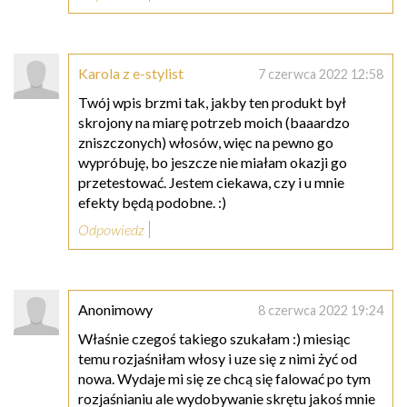
Karola z e-stylist
7 czerwca 2022 12:58
Twój wpis brzmi tak, jakby ten produkt był
skrojony na miarę potrzeb moich (baaardzo
zniszczonych) włosów, więc na pewno go
wypróbuję, bo jeszcze nie miałam okazji go
przetestować. Jestem ciekawa, czy i u mnie
efekty będą podobne. :)
Odpowiedz
Anonimowy
8 czerwca 2022 19:24
Właśnie czegoś takiego szukałam :) miesiąc
temu rozjaśniłam włosy i uze się z nimi żyć od
nowa. Wydaje mi się ze chcą się falować po tym
rozjaśnianiu ale wydobywanie skrętu jakoś mnie