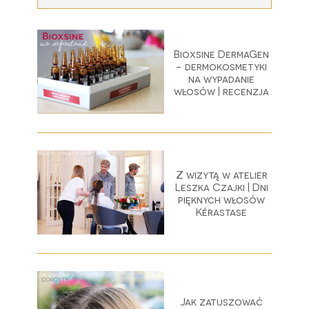
Bioxsine DermaGen
- dermokosmetyki
na wypadanie
włosów | recenzja
Z wizytą w atelier
Leszka Czajki | Dni
pięknych włosów
Kérastase
Jak zatuszować