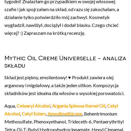
tygodni! Znalazłam go przypadkiem w swojej włosowej
szafie i jak spojrzałam na skład, od razu się zakochałam, a
działanie tylko potwierdziło mój zachwyt. Kosmetyk
wygładził, nawilżył, dociążył i dodał blasku. Czego chcieć
więcej? :) Zapraszam na krótką recenzję.
Mythic Oil Creme Universelle - analiza
składu
Skład jest piękny, emolientowy! ♥ Produkt zawiera olej
arganowy i migdałowy, a także jeden silikon. Kompozycja
składników jest idealna dla włosów o wysokiej porowatości.
Aqua,
Cetearyl Alcohol
,
Argania Spinosa Kernel Oil
,
Cetyl
Alcohol
,
Cetyl Esters
,
Amodimethicone
, Behentrimonium
Methosulfate, Phenoxyethanol, Trideceth-6, Pentaerythrityl
Tetra-Di-T-Butyl Hydroxyhydrocinnamate, Hexyl Cinnamal,