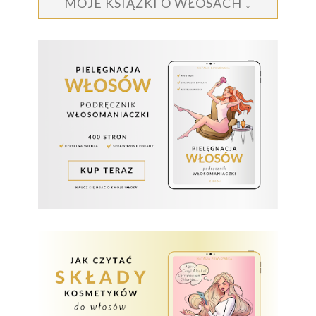
MOJE KSIĄŻKI O WŁOSACH ↓