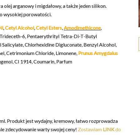
 olej arganowy i migdałowy, a także jeden silikon.
o wysokiej porowatości.
il
,
Cetyl Alcohol
,
Cetyl Esters
,
Amodimethicone
,
rideceth-6, Pentaerythrityl Tetra-Di-T-Butyl
alicylate, Chlorhexidine Digluconate, Benzyl Alcohol,
amel, Cetrimonium Chloride, Limonene,
Prunus Amygdalus
oeugenol, CI 1914, Coumarin, Parfum
 ml. Produkt jest wydajny, kremowy, łatwo rozprowadza
i, ale zdecydowanie warty swojej ceny!
Zostawiam
LINK
do