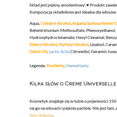
Skład jest piękny, emolientowy! ♥ Produkt zawiera
Kompozycja składników jest idealna dla włosów 
Aqua,
Cetearyl Alcohol
,
Argania Spinosa Kernel O
Behentrimonium Methosulfate, Phenoxyethanol, T
Hydroxyhydrocinnamate, Hexyl Cinnamal, Benzyl S
Stearyl Alcohol
,
Myristyl Alcohol
, Linalool, Car
Dulcis Oil
,
Lactic Acid
, Citronellol, Geraniol, Is
Legenda:
Emolienty
,
Humektanty
Kilka słów o Creme Universelle
Kosmetyk znajduje się w tubie o pojemności 150
się go na włosach i pięknie pachnie. Nie jest tan
listy sklepów
.