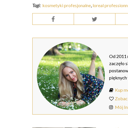
Tagi:
kosmetyki profesjonalne
,
loreal professionn
Od 2011 r
zaczęło s
postanow
pięknych
Kup mo
Zobac
Mój I