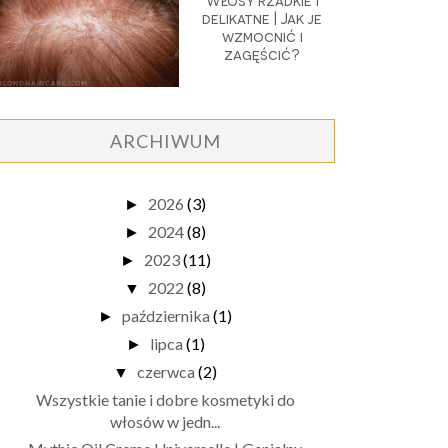
Włosy rzadkie i
delikatne | Jak je
wzmocnić i
zagęścić?
ARCHIWUM
2026
(3)
►
2024
(8)
►
2023
(11)
►
2022
(8)
▼
października
(1)
►
lipca
(1)
►
czerwca
(2)
▼
Wszystkie tanie i dobre kosmetyki do
włosów w jedn...