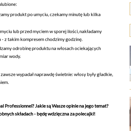
lubione:
amy produkt po umyciu, czekamy minutę lub kilka
ciu lub przed myciem w sporej ilości, nakładamy
m - z takim kompresem chodzimy godzinę.
amy odrobinę produktu na włosach ociekających
miar wody.
i zawsze wypadał naprawdę świetnie: włosy były gładkie,
niem.
al Professionnel? Jakie są Wasze opinie na jego temat?
obnych składach - będę wdzięczna za polecajki!