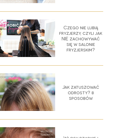
Czego nie lubią
fryzjerzy, czyli jak
NIE zachowywać
się w salonie
fryzjerskim?
Jak zatuszować
odrosty? 8
sposobów