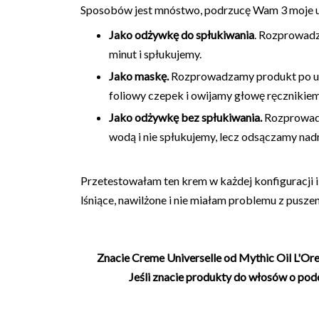
Sposobów jest mnóstwo, podrzucę Wam 3 moje u
Jako odżywkę do spłukiwania
. Rozprowadz
minut i spłukujemy.
Jako maskę.
Rozprowadzamy produkt po umy
foliowy czepek i owijamy głowę ręcznikie
Jako odżywkę bez spłukiwania.
Rozprowadz
wodą i nie spłukujemy, lecz odsączamy nad
Przetestowałam ten krem w każdej konfiguracji 
lśniące, nawilżone i nie miałam problemu z pusze
Znacie Creme Universelle od Mythic Oil L'Ore
Jeśli znacie produkty do włosów o pod