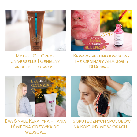
Mythic Oil Creme
Krwawy peeling kwasowy
Universelle | Genialny
The Ordinary AHA 30% +
produkt do włos...
BHA 2% - ...
Eva Simple Keratyna - tania
5 skutecznych sposobów
i świetna odżywka do
na kołtuny we włosach...
włosów...