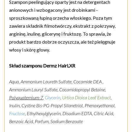
Szampon peelingujący oparty jest na detergentach
anionowych i wzbogacony jest drobinkami -
sproszkowaną łupiną orzecha włoskiego. Poza tym
zawiera składnik filmotwórczy, ekstrakt z pokrzywy,
argininę, inulinę, glicerynę i fruktozę. To sprawia, że
produkt bardzo dobrze oczyszcza, ale też pielęgnuje
włosy i skórę głowy.
Skład szamponu Dermz HairLXR
Aqua, Ammonium Laureth Sulfate, Cocamide DEA ,
Ammonium Lauryl Sulfate, Cocamidopropyl Betaine,
Polyquaternium-7
,
Glycerin
,
Urtica Dioica Leaf Extract
,
Inulin, Cystine Bis-PG-Propyl Silanetriol, Phenoxyethanol,
Fructose
, Ethylhexylglycerin, Disodium EDTA, Citric Acid,
Benzoic Acid, Parfum, Sodium Benzoate