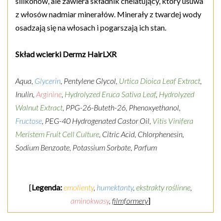
silikonów, ale zawiera składnik chelatujący, który usuwa
z włosów nadmiar minerałów. Minerały z twardej wody
osadzają się na włosach i pogarszają ich stan.
Skład wcierki Dermz HairLXR
Aqua,
Glycerin
,
Pentylene Glycol,
Urtica Dioica Leaf Extract
,
Inulin,
Arginine
,
Hydrolyzed Eruca Sativa Leaf
,
Hydrolyzed
Walnut Extract
, PPG-26-Buteth-26, Phenoxyethanol,
Fructose
, PEG-40 Hydrogenated Castor Oil,
Vitis Vinifera
Meristem Fruit Cell Culture
, Citric Acid, Chlorphenesin,
Sodium Benzoate, Potassium Sorbate, Parfum
[
Legenda:
emolienty
,
humektanty
,
ekstrakty roślinne
,
aminokwasy
,
filmformery
]