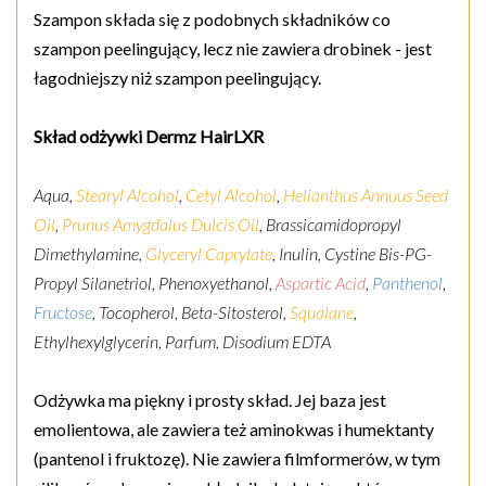
Szampon składa się z podobnych składników co
szampon peelingujący, lecz nie zawiera drobinek - jest
łagodniejszy niż szampon peelingujący.
Skład odżywki Dermz HairLXR
Aqua,
Stearyl Alcohol
,
Cetyl Alcohol
,
Helianthus Annuus Seed
Oil
,
Prunus Amygdalus Dulcis Oil
, Brassicamidopropyl
Dimethylamine,
Glyceryl Caprylate
, Inulin, Cystine Bis-PG-
Propyl Silanetriol, Phenoxyethanol,
Aspartic Acid
,
Panthenol
,
Fructose
, Tocopherol, Beta-Sitosterol,
Squalane
,
Ethylhexylglycerin, Parfum, Disodium EDTA
Odżywka ma piękny i prosty skład. Jej baza jest
emolientowa, ale zawiera też aminokwas i humektanty
(pantenol i fruktozę). Nie zawiera filmformerów, w tym