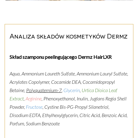
Analiza składów kosmetyków Dermz
Skład szamponu peelingującego Dermz HairLXR
Aqua, Ammonium Laureth Sulfate, Ammonium Lauryl Sulfate,
Acrylates Copolymer, Cocamide DEA, Cocamidopropyl
Betaine,
Polyquaternium-7
,
Glycerin
,
Urtica Dioica Leaf
Extract
,
Arginine
, Phenoxyethanol, Inulin, Juglans Regia Shell
Powder,
Fructose
, Cystine Bis-PG-Propyl Silanetriol,
Disodium EDTA, Ethylhexylglycerin, Citric Acid, Benzoic Acid,
Parfum, Sodium Benzoate