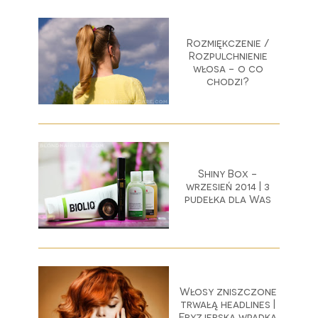
Rozmiękczenie /
Rozpulchnienie
włosa - o co
chodzi?
Shiny Box -
wrzesień 2014 | 3
pudełka dla Was
Włosy zniszczone
trwałą headlines |
Fryzjerska wpadka