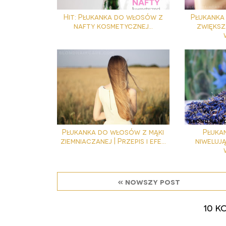
Hit: Płukanka do włosów z
Płukanka 
nafty kosmetycznej...
zwiększ
Płukanka do włosów z mąki
Płuka
ziemniaczanej | Przepis i efe...
niweluj
« nowszy post
10 