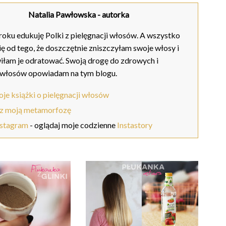
Natalia Pawłowska
- autorka
oku edukuję Polki z pielęgnacji włosów. A wszystko
ię od tego, że doszczętnie zniszczyłam swoje włosy i
iłam je odratować. Swoją drogę do zdrowych i
 włosów opowiadam na tym blogu.
je książki o pielęgnacji włosów
z moją metamorfozę
nstagram
- oglądaj moje codzienne
Instastory