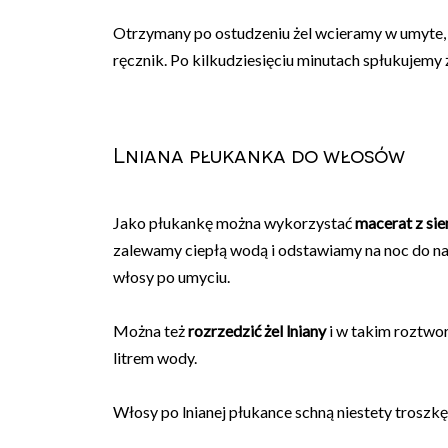
Otrzymany po ostudzeniu żel wcieramy w umyte, 
ręcznik. Po kilkudziesięciu minutach spłukujemy ż
Lniana płukanka do włosów
Jako płukankę można wykorzystać
macerat z sie
zalewamy ciepłą wodą i odstawiamy na noc do 
włosy po umyciu.
Można też
rozrzedzić żel lniany
i w takim roztwor
litrem wody.
Włosy po lnianej płukance schną niestety troszkę 