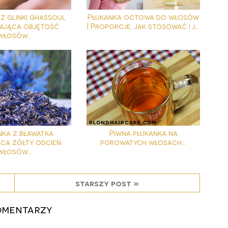
z glinki ghassoul
Płukanka octowa do włosów
ająca objętość
| Proporcje, jak stosować i j...
włosów...
nka z bławatka
Piwna płukanka na
ąca żółty odcień
porowatych włosach...
włosów...
starszy post »
komentarzy