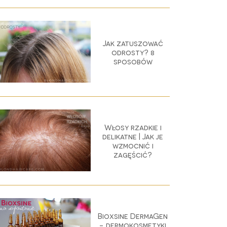
Jak zatuszować
odrosty? 8
sposobów
Włosy rzadkie i
delikatne | Jak je
wzmocnić i
zagęścić?
Bioxsine DermaGen
- dermokosmetyki