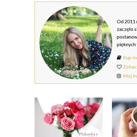
Od 2011 r
zaczęło s
postanow
pięknych
Kup mo
Zobac
Mój I