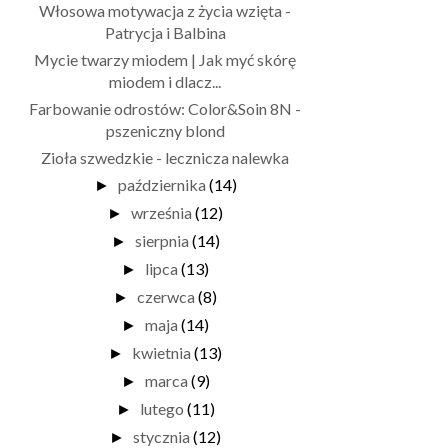
Włosowa motywacja z życia wzięta -
Patrycja i Balbina
Mycie twarzy miodem | Jak myć skórę
miodem i dlacz...
Farbowanie odrostów: Color&Soin 8N -
pszeniczny blond
Zioła szwedzkie - lecznicza nalewka
października
(14)
►
września
(12)
►
sierpnia
(14)
►
lipca
(13)
►
czerwca
(8)
►
maja
(14)
►
kwietnia
(13)
►
marca
(9)
►
lutego
(11)
►
stycznia
(12)
►