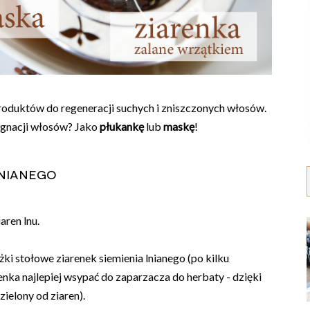
oduktów do regeneracji suchych i zniszczonych włosów.
ęgnacji włosów? Jako
płukankę
lub
maskę
!
lnianego
aren lnu.
ki stołowe ziarenek siemienia lnianego (po kilku
enka najlepiej wsypać do zaparzacza do herbaty - dzięki
ielony od ziaren).