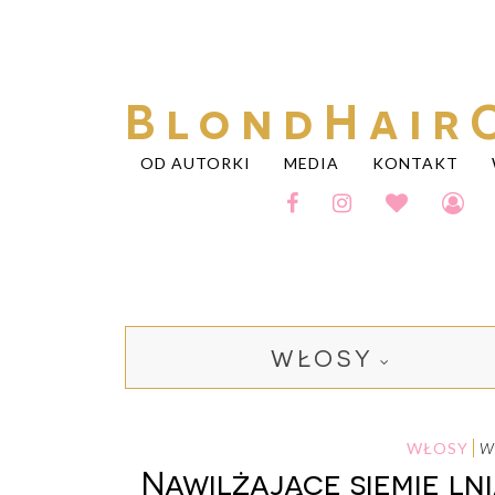
BlondHair
OD AUTORKI
MEDIA
KONTAKT
WŁOSY
WŁOSY
Nawilżające siemię ln