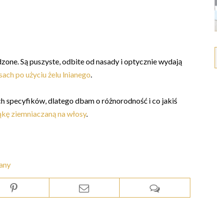
zone. Są puszyste, odbite od nasady i optycznie wydają
ach po użyciu żelu lnianego
.
h specyfików, dlatego dbam o różnorodność i co jakiś
kę ziemniaczaną na włosy
.
iany