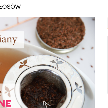
łosów