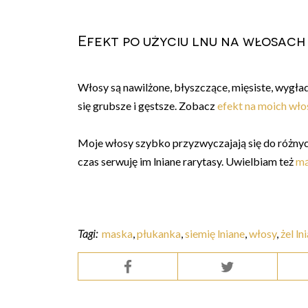
Efekt po użyciu lnu na włosach
Włosy są nawilżone, błyszczące, mięsiste, wygład
się grubsze i gęstsze. Zobacz
efekt na moich włos
Moje włosy szybko przyzwyczajają się do różnyc
czas serwuję im lniane rarytasy. Uwielbiam też
mą
Tagi:
maska
,
płukanka
,
siemię lniane
,
włosy
,
żel ln