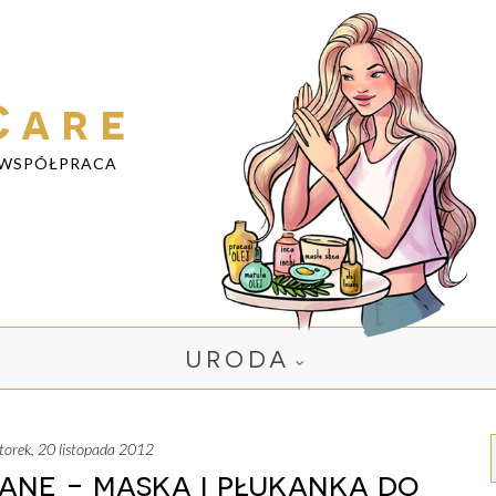
Care
WSPÓŁPRACA
URODA
wtorek, 20 listopada 2012
iane - maska i płukanka do