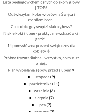
Lista peelingów chemicznych do skóry głowy
| TOP5
Odświeżyłam kolor włosów na Święta i
zrobiłam bron...
Co zrobić, gdy swędzi skóra głowy?
Niskie koki ślubne - praktyczne wskazówki i
garść ...
14 pomysłów na prezent świąteczny dla
kobiety ❉
Próbna fryzura ślubna - wszystko, co musisz
o niej...
Plan wybielania zębów przed ślubem ♥
listopada
(9)
►
października
(11)
►
września
(6)
►
sierpnia
(7)
►
lipca
(7)
►
czerwca
(7)
►