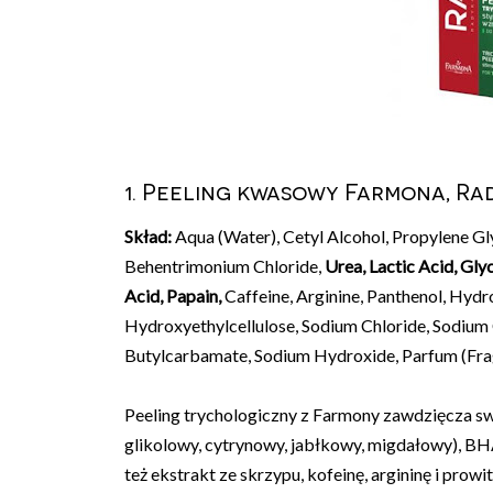
1. Peeling kwasowy Farmona, Ra
Skład:
Aqua (Water), Cetyl Alcohol, Propylene Gl
Behentrimonium Chloride,
Urea, Lactic Acid, Glyc
Acid, Papain,
Caffeine, Arginine, Panthenol, Hyd
Hydroxyethylcellulose, Sodium Chloride, Sodium
Butylcarbamate, Sodium Hydroxide, Parfum (Fra
Peeling trychologiczny z Farmony zawdzięcza s
glikolowy, cytrynowy, jabłkowy, migdałowy), BHA
też ekstrakt ze skrzypu, kofeinę, argininę i prow