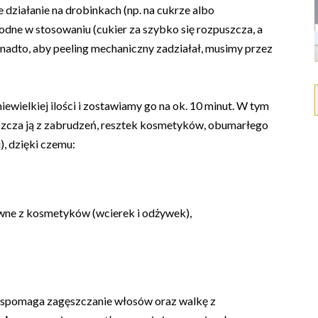
 działanie na drobinkach (np. na cukrze albo
dne w stosowaniu (cukier za szybko się rozpuszcza, a
nadto, aby peeling mechaniczny zadziałał, musimy przez
wielkiej ilości i zostawiamy go na ok. 10 minut. W tym
szcza ją z zabrudzeń, resztek kosmetyków, obumarłego
), dzięki czemu:
ywne z kosmetyków (wcierek i odżywek),
wspomaga zagęszczanie włosów oraz walkę z