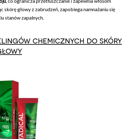
oju
, co ogranicza przetłuszczanie i zapewnia włosom
c skórę głowy z zabrudzeń, zapobiega namnażaniu się
u stanów zapalnych.
elingów chemicznych do skóry
głowy