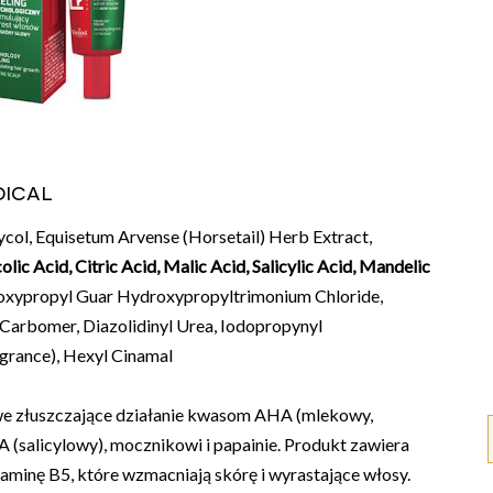
dical
ycol, Equisetum Arvense (Horsetail) Herb Extract,
olic Acid, Citric Acid, Malic Acid, Salicylic Acid, Mandelic
roxypropyl Guar Hydroxypropyltrimonium Chloride,
 Carbomer, Diazolidinyl Urea, Iodopropynyl
grance), Hexyl Cinamal
we złuszczające działanie kwasom AHA (mlekowy,
 (salicylowy), mocznikowi i papainie. Produkt zawiera
itaminę B5, które wzmacniają skórę i wyrastające włosy.