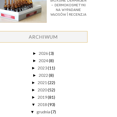
Bioxsine DermaGen
- dermokosmetyki
na wypadanie
włosów | recenzja
ARCHIWUM
2026
(3)
►
2024
(8)
►
2023
(11)
►
2022
(8)
►
2021
(22)
►
2020
(52)
►
2019
(81)
►
2018
(93)
▼
grudnia
(7)
▼