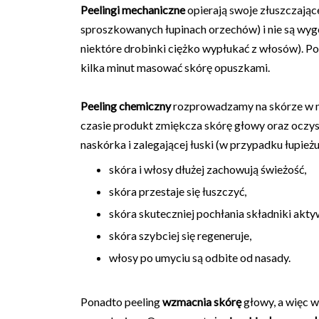
Peelingi mechaniczne
opierają swoje złuszczające
sproszkowanych łupinach orzechów) i nie są wygo
niektóre drobinki ciężko wypłukać z włosów). Po
kilka minut masować skórę opuszkami.
Peeling chemiczny
rozprowadzamy na skórze w nie
czasie produkt zmiękcza skórę głowy oraz oczy
naskórka i zalegającej łuski (w przypadku łupieżu
skóra i włosy dłużej zachowują świeżość,
skóra przestaje się łuszczyć,
skóra skuteczniej pochłania składniki akt
skóra szybciej się regeneruje,
włosy po umyciu są odbite od nasady.
Ponadto peeling
wzmacnia skórę
głowy, a więc 