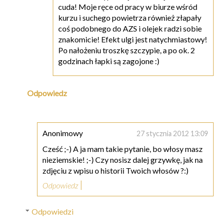
cuda! Moje ręce od pracy w biurze wśród
kurzu i suchego powietrza również złapały
coś podobnego do AZS i olejek radzi sobie
znakomicie! Efekt ulgi jest natychmiastowy!
Po nałożeniu troszkę szczypie, a po ok. 2
godzinach łapki są zagojone :)
Odpowiedz
Anonimowy
27 stycznia 2012 13:09
Cześć ;-) A ja mam takie pytanie, bo włosy masz
nieziemskie! ;-) Czy nosisz dalej grzywkę, jak na
zdjęciu z wpisu o historii Twoich włosów ?:)
Odpowiedz
Odpowiedzi