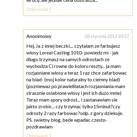
Odpowiedz
Anonimowy
28 stycznia 2012 20:27
Hej. Ja z innej beczki.... czytalam ze farbujesz
wlosy Loreal Casting 1010- powiedz mi - jak
dlugo trzymasz na samych odrostach ze
wychodza Ci rowne do koloru reszty... ja mam
rozjasniane wlosy a teraz 1 raz chce zafarbowac
na blad- (moj kolor naturalny to ciemny blad)
(pozniewaz po prawie8latach rozjasniania mam
strasznie oslabione wlosy i jest ich duzo mnie)
Teraz mam spory odrost... i zastanawiam sie
jakto zrobic... czy trzymac tylko15minut?czy
odrosty 2 razy farbowac?odp. z gory dziekuje.
PS. swietny blog, bede wpadac czesto-
pozdrawiam
Odpowiedz