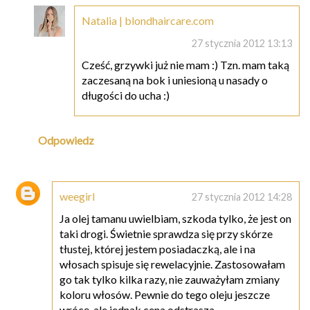
Natalia | blondhaircare.com
27 stycznia 2012 13:13
Cześć, grzywki już nie mam :) Tzn. mam taką
zaczesaną na bok i uniesioną u nasady o
długości do ucha :)
Odpowiedz
weegirl
27 stycznia 2012 14:28
Ja olej tamanu uwielbiam, szkoda tylko, że jest on
taki drogi. Świetnie sprawdza się przy skórze
tłustej, której jestem posiadaczką, ale i na
włosach spisuje się rewelacyjnie. Zastosowałam
go tak tylko kilka razy, nie zauważyłam zmiany
koloru włosów. Pewnie do tego oleju jeszcze
wrócę, ale jednak cena odstrasza...