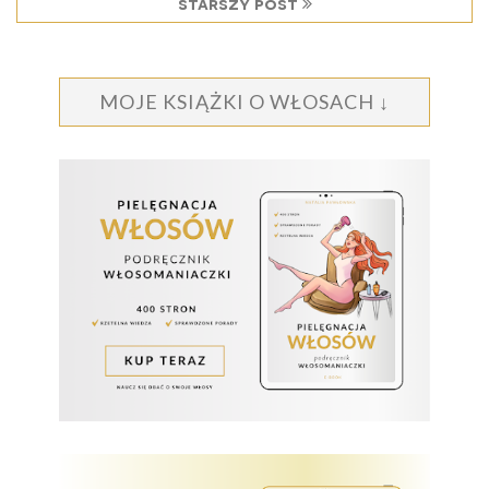
starszy post
MOJE KSIĄŻKI O WŁOSACH ↓