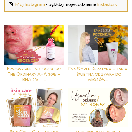
Mój Instagram
- oglądaj moje codzienne
Instastory
Krwawy peeling kwasowy
Eva Simple Keratyna - tania
The Ordinary AHA 30% +
i świetna odżywka do
BHA 2% - ...
włosów...
Skin Care. Cel - piękna
Usunęłam rozciągniętą