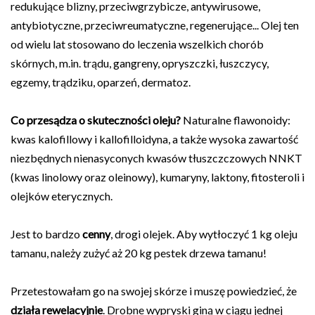
redukujące blizny, przeciwgrzybicze, antywirusowe,
antybiotyczne, przeciwreumatyczne, regenerujące... Olej ten
od wielu lat stosowano do leczenia wszelkich chorób
skórnych, m.in. trądu, gangreny, opryszczki, łuszczycy,
egzemy, trądziku, oparzeń, dermatoz.
Co przesądza o skuteczności oleju?
Naturalne flawonoidy:
kwas kalofillowy i kallofilloidyna, a także wysoka zawartość
niezbędnych nienasyconych kwasów tłuszczczowych NNKT
(kwas linolowy oraz oleinowy), kumaryny, laktony, fitosteroli i
olejków eterycznych.
Jest to bardzo
cenny
, drogi olejek. Aby wytłoczyć 1 kg oleju
tamanu, należy zużyć aż 20 kg pestek drzewa tamanu!
Przetestowałam go na swojej skórze i muszę powiedzieć, że
działa rewelacyjnie
. Drobne wypryski giną w ciągu jednej