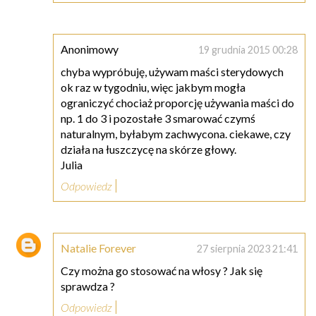
Anonimowy
19 grudnia 2015 00:28
chyba wypróbuję, używam maści sterydowych
ok raz w tygodniu, więc jakbym mogła
ograniczyć chociaż proporcję używania maści do
np. 1 do 3 i pozostałe 3 smarować czymś
naturalnym, byłabym zachwycona. ciekawe, czy
działa na łuszczycę na skórze głowy.
Julia
Odpowiedz
Natalie Forever
27 sierpnia 2023 21:41
Czy można go stosować na włosy ? Jak się
sprawdza ?
Odpowiedz