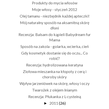
Produkty do mycia włosów
Moje włosy - styczeń 2012
Olej tamanu - niezbędnik każdej apteczki!
Mój naturalny sposób na aksamitną skórę
dłoni
Recenzja: Balsam do kąpieli Babydream fur
Mama
Sposób na zakola - golarka, wcierka, cień
Gdy kosmetyk dostanie się do oczu... Co
robić?
Recenzja: hydrolizowana keratyna
Ziołowa mieszanka na kłopoty z cerą i
choroby skóry
Wpływ jarzeniówek na skórę, włosy i oczy
Twarożek z olejem lnianym
Recenzja: Płukanka z L-cysteiną
2011
(26)
►