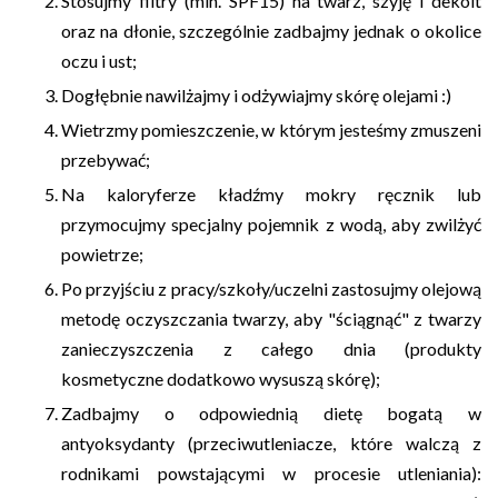
Stosujmy filtry (min. SPF15) na twarz, szyję i dekolt
oraz na dłonie, szczególnie zadbajmy jednak o okolice
oczu i ust;
Dogłębnie nawilżajmy i odżywiajmy skórę olejami :)
Wietrzmy pomieszczenie, w którym jesteśmy zmuszeni
przebywać;
Na kaloryferze kładźmy mokry ręcznik lub
przymocujmy specjalny pojemnik z wodą, aby zwilżyć
powietrze;
Po przyjściu z pracy/szkoły/uczelni zastosujmy olejową
metodę oczyszczania twarzy, aby "ściągnąć" z twarzy
zanieczyszczenia z całego dnia (produkty
kosmetyczne dodatkowo wysuszą skórę);
Zadbajmy o odpowiednią dietę bogatą w
antyoksydanty (przeciwutleniacze, które walczą z
rodnikami powstającymi w procesie utleniania):