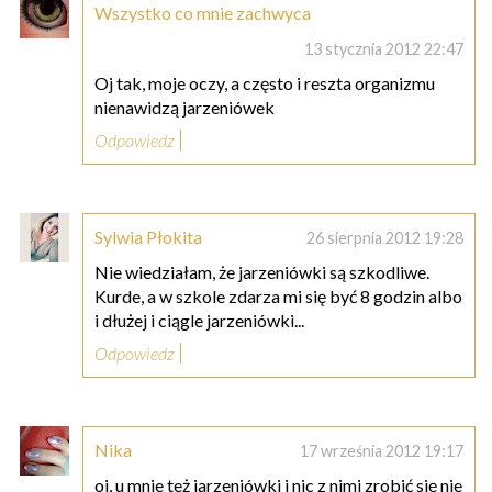
Wszystko co mnie zachwyca
13 stycznia 2012 22:47
Oj tak, moje oczy, a często i reszta organizmu
nienawidzą jarzeniówek
Odpowiedz
Sylwia Płokita
26 sierpnia 2012 19:28
Nie wiedziałam, że jarzeniówki są szkodliwe.
Kurde, a w szkole zdarza mi się być 8 godzin albo
i dłużej i ciągle jarzeniówki...
Odpowiedz
Nika
17 września 2012 19:17
oj, u mnie też jarzeniówki i nic z nimi zrobić się nie