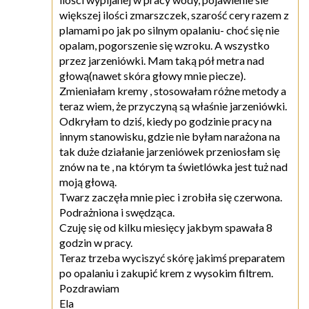
większej ilości zmarszczek, szarość cery razem z
plamami po jak po silnym opalaniu- choć się nie
opalam, pogorszenie się wzroku. A wszystko
przez jarzeniówki. Mam taką pół metra nad
głową(nawet skóra głowy mnie piecze).
Zmieniałam kremy , stosowałam różne metody a
teraz wiem, że przyczyną są właśnie jarzeniówki.
Odkryłam to dziś, kiedy po godzinie pracy na
innym stanowisku, gdzie nie byłam narażona na
tak duże działanie jarzeniówek przeniosłam się
znów na te , na którym ta świetlówka jest tuż nad
moją głową.
Twarz zaczęła mnie piec i zrobiła się czerwona.
Podrażniona i swędząca.
Czuję się od kilku miesięcy jakbym spawała 8
godzin w pracy.
Teraz trzeba wyciszyć skórę jakimś preparatem
po opalaniu i zakupić krem z wysokim filtrem.
Pozdrawiam
Ela