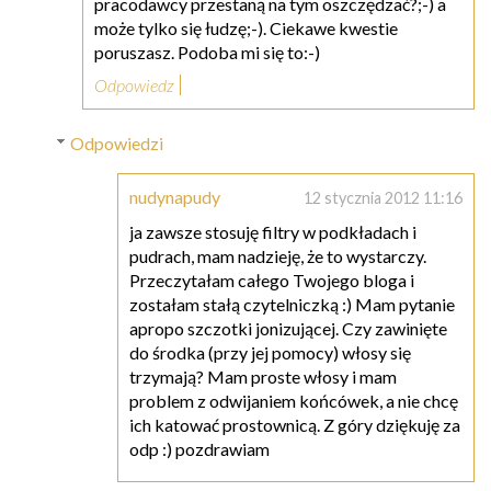
pracodawcy przestaną na tym oszczędzać?;-) a
może tylko się łudzę;-). Ciekawe kwestie
poruszasz. Podoba mi się to:-)
Odpowiedz
Odpowiedzi
nudynapudy
12 stycznia 2012 11:16
ja zawsze stosuję filtry w podkładach i
pudrach, mam nadzieję, że to wystarczy.
Przeczytałam całego Twojego bloga i
zostałam stałą czytelniczką :) Mam pytanie
apropo szczotki jonizującej. Czy zawinięte
do środka (przy jej pomocy) włosy się
trzymają? Mam proste włosy i mam
problem z odwijaniem końcówek, a nie chcę
ich katować prostownicą. Z góry dziękuję za
odp :) pozdrawiam