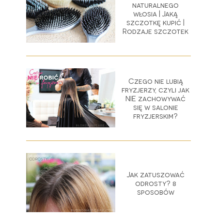
naturalnego
włosia | Jaką
szczotkę kupić |
Rodzaje szczotek
Czego nie lubią
fryzjerzy, czyli jak
NIE zachowywać
się w salonie
fryzjerskim?
Jak zatuszować
odrosty? 8
sposobów