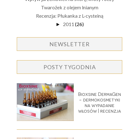
Twarożek z olejem lnianym
Recenzja: Płukanka z L-cysteiną
2011
(26)
►
NEWSLETTER
POSTY TYGODNIA
Bioxsine DermaGen
- dermokosmetyki
na wypadanie
włosów | recenzja