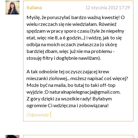
italiana
12 stycznia 2012 17:29
Myślę, że poruszyłaś bardzo ważną kwestię! O
wielu rzeczach się nie wiedziałam. Również
spędzam w pracy sporo czasu (tyle że niepełny
etat, więc nie 8, a 6 godzin...) i widzę, jak to się
odbija na moich oczach zwłaszcza (o skórę
bardziej dbam, więc już nie ma problemu -
stosuję filtry i dogłębnie nawilżam).
A tak odnośnie tej oczyszczającej krew
mieszanki ziołowej... możesz napisać coś więcej?
Może być na maila, bo tutaj to taki off-top
wyjdzie :D naturalnapielegnacja@gmail.com.
Z góry dzięki za wszelkie rady! Byłabym
ogromnie Ci wdzięczna i zobowiązana!
Odpowiedz