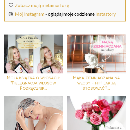
Zobacz moją metamorfozę
Mój Instagram
- oglądaj moje codzienne
Instastory
Moja książka o włosach:
Mąka ziemniaczana na
"Pielęgnacja włosów.
włosy - hit! Jak ją
Podręcznik...
stosować?...