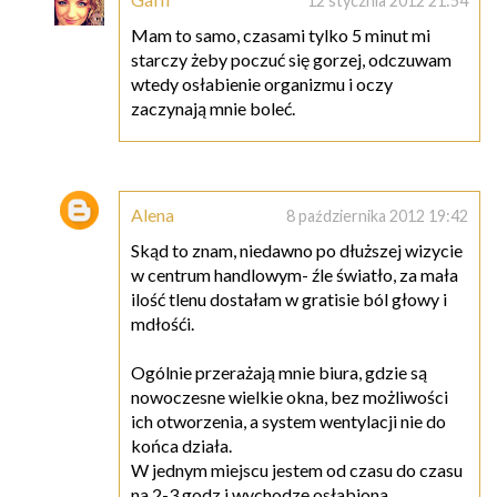
12 stycznia 2012 21:54
Mam to samo, czasami tylko 5 minut mi
starczy żeby poczuć się gorzej, odczuwam
wtedy osłabienie organizmu i oczy
zaczynają mnie boleć.
Alena
8 października 2012 19:42
Skąd to znam, niedawno po dłuższej wizycie
w centrum handlowym- źle światło, za mała
ilość tlenu dostałam w gratisie ból głowy i
mdłośći.
Ogólnie przerażają mnie biura, gdzie są
nowoczesne wielkie okna, bez możliwości
ich otworzenia, a system wentylacji nie do
końca działa.
W jednym miejscu jestem od czasu do czasu
na 2-3 godz i wychodzę osłabiona.