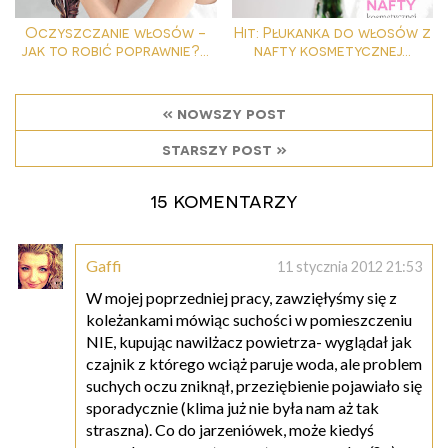
Oczyszczanie włosów -
Hit: Płukanka do włosów z
jak to robić poprawnie?...
nafty kosmetycznej...
« nowszy post
starszy post »
15 komentarzy
Gaffi
11 stycznia 2012 21:53
W mojej poprzedniej pracy, zawzięłyśmy się z
koleżankami mówiąc suchości w pomieszczeniu
NIE, kupując nawilżacz powietrza- wyglądał jak
czajnik z którego wciąż paruje woda, ale problem
suchych oczu zniknął, przeziębienie pojawiało się
sporadycznie (klima już nie była nam aż tak
straszna). Co do jarzeniówek, może kiedyś