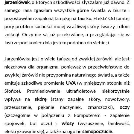
jarzeniówek
, o których szkodliwości słyszałam już dawno. Z
samego rana zgasiłam wszystkie górne światła w biurze i
pozostawiłam zapaloną lampkę na biurku. Efekt? Od tamtej
pory problem suchości mojej wrażliwej skóry twarzy i dłoni
zniknął. Oczy nie są już przekrwione, a przeglądając się w
lustrze pod koniec dnia jestem podobna do siebie ;)
Jarzeniówka jest o wiele tańsza od zwykłej żarówki, ale jest
niezdrowa dla organizmu, ponieważ w przeciwieństwie do
zwykłej żarówki nie przypomina naturalnego światła, a także
emituje szkodliwe promienie
UVA
(w mniejszym stopniu niż
Słońce). Promieniowanie ultrafioletowe niekorzystnie
wpływa na
skórę
(stany zapalne skóry, nowotwory,
przesuszenie, pękanie naczyniek, zmarszczki),
oczy
(szczególnie w połączeniu z komputerem - zapalenie
spojówek, ból oczu) i
włosy
(wysuszenie, łamliwość,
elektryzowanie się), a także na ogólne
samopoczucie
.