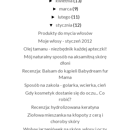
kwietnia
(13)
►
marca
(9)
►
lutego
(11)
►
stycznia
(12)
▼
Produkty do mycia włosów
Moje włosy - styczeń 2012
Olej tamanu - niezbędnik każdej apteczki!
Mój naturalny sposób na aksamitną skórę
dłoni
Recenzja: Balsam do kąpieli Babydream fur
Mama
Sposób na zakola - golarka, wcierka, cień
Gdy kosmetyk dostanie się do oczu... Co
robić?
Recenzja: hydrolizowana keratyna
Ziołowa mieszanka na kłopoty z cerą i
choroby skóry
Wpływ jarzeniówek na skórę, włosy i oczy