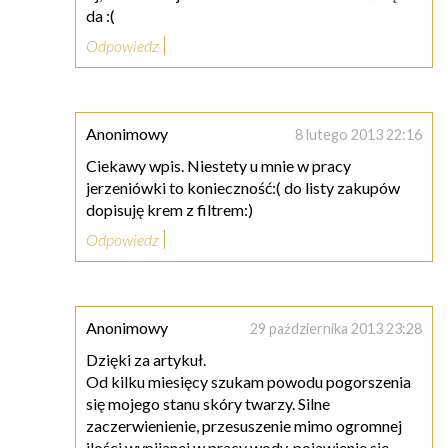
da :(
Odpowiedz
Anonimowy
8 lutego 2013 22:16
Ciekawy wpis. Niestety u mnie w pracy
jerzeniówki to konieczność:( do listy zakupów
dopisuję krem z filtrem:)
Odpowiedz
Anonimowy
29 października 2013 23:28
Dzięki za artykuł.
Od kilku miesięcy szukam powodu pogorszenia
się mojego stanu skóry twarzy. Silne
zaczerwienienie, przesuszenie mimo ogromnej
ilości wypijanej w pracy wody, pojawienie sie