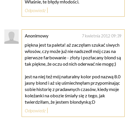
Właśnie, te błędy młodości.
Odpowiedz
Anonimowy
7 kwietnia 2012 09:39
piękna jest ta paleta! aż zaczęłam szukać siwych
włosów, czy może już nie nadszedł mój czas na
pierwsze farbowanie - złoty i pozłacany blond są
tak piękne, że oczu od nich oderwać nie mogę;)
jest na niej też mój naturalny kolor pod nazwą 8.0
jasny blond i aż się uśmiechnęłam przypominając
sobie historię z pradawnych czasów, kiedy moje
koleżanki na obozie śmiały się z tego, jak
twierdziłam, że jestem blondynką:D
Odpowiedz