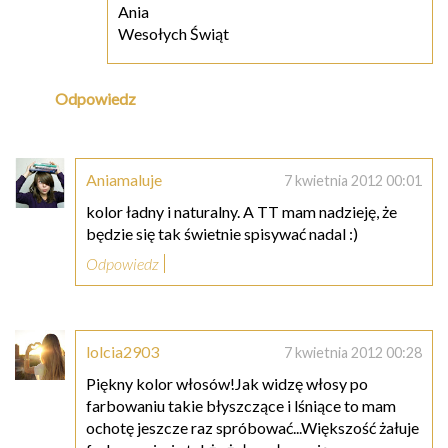
Ania
Wesołych Świąt
Odpowiedz
Aniamaluje
7 kwietnia 2012 00:01
kolor ładny i naturalny. A TT mam nadzieję, że
będzie się tak świetnie spisywać nadal :)
Odpowiedz
lolcia2903
7 kwietnia 2012 00:28
Piękny kolor włosów!Jak widzę włosy po
farbowaniu takie błyszczące i lśniące to mam
ochotę jeszcze raz spróbować...Większość żałuje