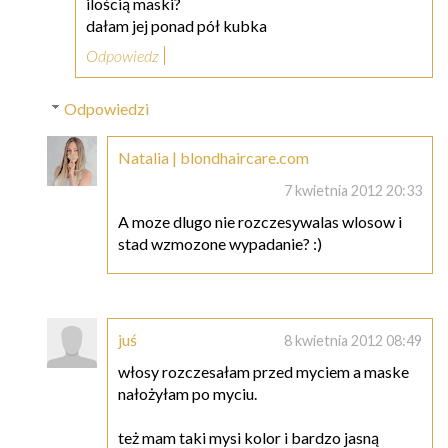
ilością maski?
dałam jej ponad pół kubka
Odpowiedz
Odpowiedzi
Natalia | blondhaircare.com
7 kwietnia 2012 20:33
A moze dlugo nie rozczesywalas wlosow i
stad wzmozone wypadanie? :)
juś
8 kwietnia 2012 08:49
włosy rozczesałam przed myciem a maske
nałożyłam po myciu.
też mam taki mysi kolor i bardzo jasną