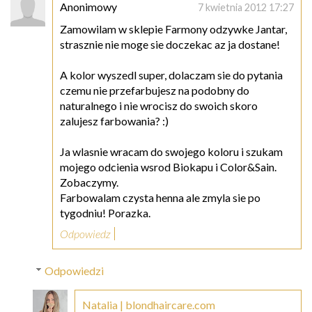
Anonimowy
7 kwietnia 2012 17:27
Zamowilam w sklepie Farmony odzywke Jantar,
strasznie nie moge sie doczekac az ja dostane!
A kolor wyszedl super, dolaczam sie do pytania
czemu nie przefarbujesz na podobny do
naturalnego i nie wrocisz do swoich skoro
zalujesz farbowania? :)
Ja wlasnie wracam do swojego koloru i szukam
mojego odcienia wsrod Biokapu i Color&Sain.
Zobaczymy.
Farbowalam czysta henna ale zmyla sie po
tygodniu! Porazka.
Odpowiedz
Odpowiedzi
Natalia | blondhaircare.com