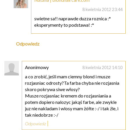
8 kwietnia 2012 23:44
swietne sa!! naprawde duzza roznica :*
eksperymenty to podstawa! :*
Odpowiedz
Anonimowy
8 kwietnia 2012 14:10
a co zrobić, jeśli mam ciemny blond i musze
rozjasniac odrosty?Ta farba chyba nie rozjasnia
skoro pokrywa siwe włosy?
Musze rozjasniac kremem do rozjasniania a
potem dopiero nalozyc jakąś farbe, ale zwykle
juz nie nakladam i wlosy mam żółte :-/ i tak źle, i
tak niedobrze :-/
Odpowiedz