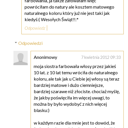
farbowania, ja także żałowałam więc
powróciłam do natury ale kosztem matowego
naturalnego koloru który już nie jest taki jak
kiedyś:( Wesołych Świąt!!:*
Odpowiedz
Odpowiedzi
Anonimowy
7 kwietnia 2012 09:33
moja siostra farbowała włosy przez jakieś
10 lat. z 10 lat temu wróciła do naturalnego
koloru, ale tak jak u Ciebie jej włosy są teraz
bardziej matowe i dużo ciemniejsze,
bardziej szarawe niż złociste. chociaż myślę,
że jakby poświęciła im więcej uwagi, to
można by było wydobyć z nich więcej
blasku:)
w każdym razie dla mnie jest to dowód, że