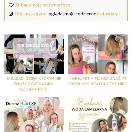
Zobacz moją metamorfozę
Mój Instagram
- oglądaj moje codzienne
Instastory
5 zasad, dzięki którym nie
Hairburst - musisz znać te
zniszczysz swoich
produkty, jeśli chcesz mieć
włosów pod...
...