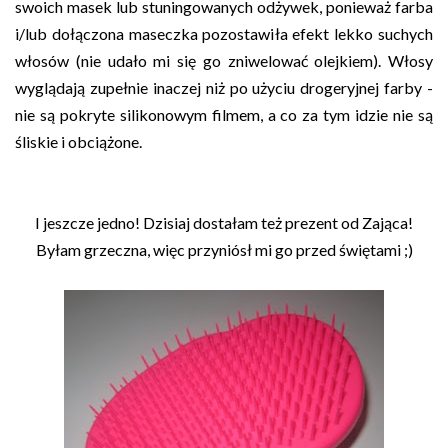
swoich masek lub stuningowanych odżywek, ponieważ farba
i/lub dołączona maseczka pozostawiła efekt lekko suchych
włosów (nie udało mi się go zniwelować olejkiem). Włosy
wyglądają zupełnie inaczej niż po użyciu drogeryjnej farby -
nie są pokryte silikonowym filmem, a co za tym idzie nie są
śliskie i obciążone.
I jeszcze jedno! Dzisiaj dostałam też prezent od Zająca!
Byłam grzeczna, więc przyniósł mi go przed świętami ;)