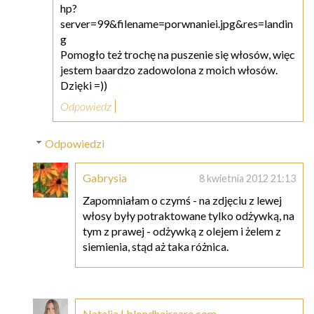
hp?
server=99&filename=porwnaniei.jpg&res=landin
g
Pomogło też trochę na puszenie się włosów, więc
jestem baardzo zadowolona z moich włosów.
Dzięki =))
Odpowiedz
Odpowiedzi
Gabrysia
8 kwietnia 2012 21:13
Zapomniałam o czymś - na zdjęciu z lewej
włosy były potraktowane tylko odżywką, na
tym z prawej - odżywką z olejem i żelem z
siemienia, stąd aż taka różnica.
Natalia | blondhaircare.com