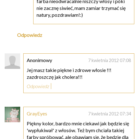
farba nieodwracalnie niszczy włosy i póki
nie zacznę siwieć, mam zamiar trzymać się
natury, pozdrawiam!:)
Odpowiedz
Anonimowy
7 kwietnia 2012 07:08
Jej masz takie piękne i zdrowe włosie !!!
zazdroszczę jak cholera!!!
Odpowiedz
GrayEyes
7 kwietnia 2012 07:34
Piękny kolor, bardzo mnie ciekawi jak będzie się
'wypłukiwał' z włosów. Też bym chciała takiej
farby spróbować, ale obawiam się, że będzie dla