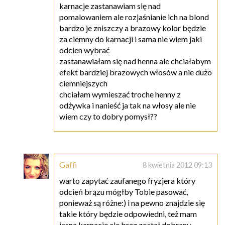
karnacje zastanawiam się nad
pomalowaniem ale rozjaśnianie ich na blond
bardzo je zniszczy a brazowy kolor będzie
za ciemny do karnacji i sama nie wiem jaki
odcien wybrać
zastanawiałam się nad henna ale chciałabym
efekt bardziej brazowych włosów a nie dużo
ciemniejszych
chciałam wymieszać troche henny z
odżywka i nanieść ja tak na włosy ale nie
wiem czy to dobry pomysł??
Gaffi
8 kwietnia 2012 09:13
warto zapytać zaufanego fryzjera który
odcień brązu mógłby Tobie pasować,
ponieważ są różne:) i na pewno znajdzie się
takie który będzie odpowiedni, też mam
jasną karnację ale brąz został dobrany