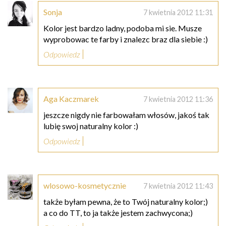
Sonja
7 kwietnia 2012 11:31
Kolor jest bardzo ladny, podoba mi sie. Musze
wyprobowac te farby i znalezc braz dla siebie :)
Odpowiedz
Aga Kaczmarek
7 kwietnia 2012 11:36
jeszcze nigdy nie farbowałam włosów, jakoś tak
lubię swoj naturalny kolor :)
Odpowiedz
wlosowo-kosmetycznie
7 kwietnia 2012 11:43
także byłam pewna, że to Twój naturalny kolor;)
a co do TT, to ja także jestem zachwycona;)