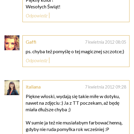
Wesołych Świąt!
Odpowiedz
Gaffi
7 kwietnia 2012 08:05
ps. chyba też pomyślę o tej magicznej szczotce;)
Odpowiedz
italiana
7 kwietnia 2012 09:28
Piękne włoski, wydają się takie miłe w dotyku,
nawet na zdjęciu :) Ja z TT poczekam, aż będę
miała dłuższe chyba ;)
W sumie ja też nie musiałabym farbować henną,
gdyby nie ruda pomyłka rok wcześniej :P