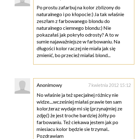
Po prostu zafarbuj na kolor zblizony do
naturalnego i po kłopocie:) Ja tak właśnie
zeszłam z farbowanego blondu do
naturalnego ciemnego blondu:) Nie
pokazałaś jak pokryło odrosty? A to w
sumie najaważniejsze w farbowaniu. Na
długości kolor raczej nie miała jak się
zmienić, bo przecież miałaś blond...
Anonimowy
7 kwietnia 2012 15:12
No właśnie ja też specjalnej różnicy nie
widze....wcześniej miałaś prawie ten sam
kolor,teraz wydaje mi się (przynajmiej ze
zdjęć) że jest troche bardziej żółty po
farbowaniu. Też ciekawa jestem jak po
miesiacu kolor będzie sie trzymal..
Pozdrawiam