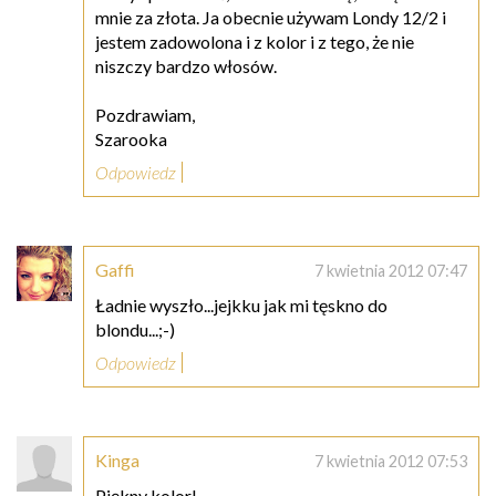
mnie za złota. Ja obecnie używam Londy 12/2 i
jestem zadowolona i z kolor i z tego, że nie
niszczy bardzo włosów.
Pozdrawiam,
Szarooka
Odpowiedz
Gaffi
7 kwietnia 2012 07:47
Ładnie wyszło...jejkku jak mi tęskno do
blondu...;-)
Odpowiedz
Kinga
7 kwietnia 2012 07:53
Piękny kolor!