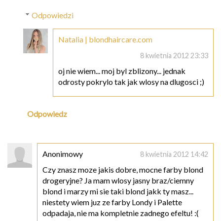
Odpowiedzi
Natalia | blondhaircare.com
8 kwietnia 2012 23:33
oj nie wiem... moj byl zblizony... jednak
odrosty pokrylo tak jak wlosy na dlugosci ;)
Odpowiedz
Anonimowy
8 kwietnia 2012 14:42
Czy znasz moze jakis dobre, mocne farby blond
drogeryjne? Ja mam wlosy jasny braz/ciemny
blond i marzy mi sie taki blond jakk ty masz...
niestety wiem juz ze farby Londy i Palette
odpadaja, nie ma kompletnie zadnego efeltu! :(