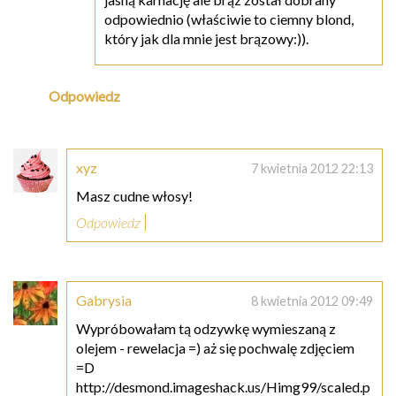
odpowiednio (właściwie to ciemny blond,
który jak dla mnie jest brązowy:)).
Odpowiedz
xyz
7 kwietnia 2012 22:13
Masz cudne włosy!
Odpowiedz
Gabrysia
8 kwietnia 2012 09:49
Wypróbowałam tą odzywkę wymieszaną z
olejem - rewelacja =) aż się pochwalę zdjęciem
=D
http://desmond.imageshack.us/Himg99/scaled.p