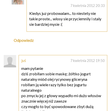
7 kwietnia 2012 20:33
Kiedys juz probowalam... to niestety nie
takie proste... wlosy sie przyciemnily i staly
sie bardziej mysie :(
Odpowiedz
juś
7 kwietnia 2012 19:50
mam pytanie
dziś zrobiłam sobie maskę; żółtko jogurt
naturalny miód olej rycynowy gliceryna
robiłam ją wiele razy tylko bez jogurtu
naturalnego
po zmyciu jej z głowy wypadło mi dużo włosów
znacznie więcej niż zawsze
czy mogło to być spowodowane zbyt dużą