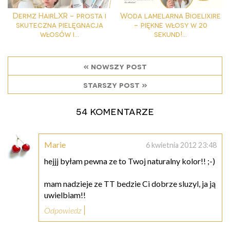
Dermz HairLXR - prosta i
Woda lamelarna Bioelixire
skuteczna pielęgnacja
- piękne włosy w 20
włosów i...
sekund!...
« nowszy post
starszy post »
54 komentarze
Marie
6 kwietnia 2012 23:48
hejjj byłam pewna ze to Twoj naturalny kolor!! ;-)
mam nadzieje ze TT bedzie Ci dobrze sluzyl, ja ją
uwielbiam!!
Odpowiedz