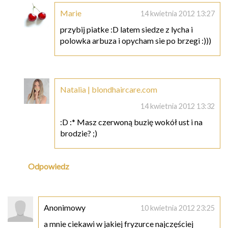
Marie
14 kwietnia 2012 13:27
przybij piatke :D latem siedze z lycha i
polowka arbuza i opycham sie po brzegi :)))
Natalia | blondhaircare.com
14 kwietnia 2012 13:32
:D :* Masz czerwoną buzię wokół ust i na
brodzie? ;)
Odpowiedz
Anonimowy
10 kwietnia 2012 23:25
a mnie ciekawi w jakiej fryzurce najczęściej