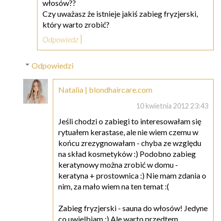
włosów??
Czy uważasz że istnieje jakiś zabieg fryzjerski,
który warto zrobić?
Odpowiedz
Odpowiedzi
Natalia | blondhaircare.com
10 kwietnia 2012 23:43
Jeśli chodzi o zabiegi to interesowałam się
rytuałem kerastase, ale nie wiem czemu w
końcu zrezygnowałam - chyba ze względu
na skład kosmetyków :) Podobno zabieg
keratynowy można zrobić w domu -
keratyna + prostownica :) Nie mam zdania o
nim, za mało wiem na ten temat :(
Zabieg fryzjerski - sauna do włosów! Jedyne
co uwielbiam :) Ale warto przedtem