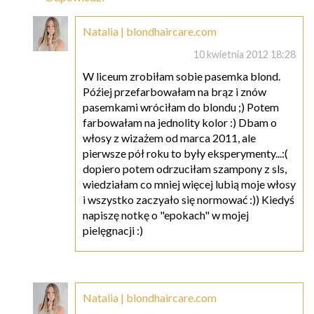
Natalia | blondhaircare.com
10 kwietnia 2012 18:28
W liceum zrobiłam sobie pasemka blond.
Późiej przefarbowałam na brąz i znów
pasemkami wróciłam do blondu ;) Potem
farbowałam na jednolity kolor :) Dbam o
włosy z wizażem od marca 2011, ale
pierwsze pół roku to były eksperymenty...:(
dopiero potem odrzuciłam szampony z sls,
wiedziałam co mniej więcej lubią moje włosy
i wszystko zaczyało się normować :)) Kiedyś
napiszę notkę o "epokach" w mojej
pielęgnacji :)
Natalia | blondhaircare.com