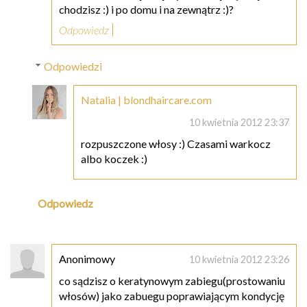
chodzisz :) i po domu i na zewnątrz :)?
Odpowiedz
Odpowiedzi
Natalia | blondhaircare.com
10 kwietnia 2012 23:37
rozpuszczone włosy :) Czasami warkocz
albo koczek :)
Odpowiedz
Anonimowy
10 kwietnia 2012 23:26
co sądzisz o keratynowym zabiegu(prostowaniu
włosów) jako zabuegu poprawiającym kondycję