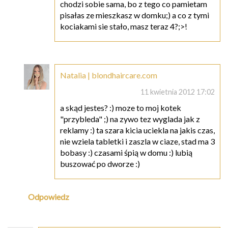
chodzi sobie sama, bo z tego co pamietam
pisałas ze mieszkasz w domku;) a co z tymi
kociakami sie stało, masz teraz 4?;>!
Natalia | blondhaircare.com
11 kwietnia 2012 17:02
a skąd jestes? :) moze to moj kotek
"przybleda" ;) na zywo tez wyglada jak z
reklamy :) ta szara kicia uciekla na jakis czas,
nie wziela tabletki i zaszla w ciaze, stad ma 3
bobasy :) czasami śpią w domu :) lubią
buszować po dworze :)
Odpowiedz