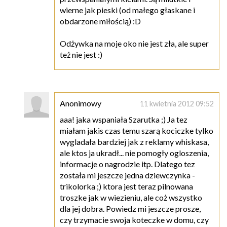
wierne jak pieski (od małego głaskane i
obdarzone miłością) :D
Odżywka na moje oko nie jest zła, ale super
też nie jest :)
Anonimowy
11 kwietnia 2012 09:52
aaa! jaka wspaniała Szarutka ;) Ja tez
miałam jakis czas temu szarą kociczke tylko
wygladała bardziej jak z reklamy whiskasa,
ale ktos ja ukradł... nie pomogły ogloszenia,
informacje o nagrodzie itp. Dlatego tez
została mi jeszcze jedna dziewczynka -
trikolorka ;) ktora jest teraz pilnowana
troszke jak w wiezieniu, ale coż wszystko
dla jej dobra. Powiedz mi jeszcze prosze,
czy trzymacie swoja koteczke w domu, czy