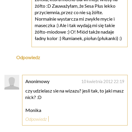
żółto :D Zauważyłam, że Sesa Plus lekko
przyciemnia, przez co nie są żółte.
Normalnie wystarcza mi zwykłe mycie i
maseczka :) Ale i tak wydają mi się takie
żółto-miodowe :) O! Miód także nadaje
ładny kolor :) Rumianek, piołun (płukanki) :)
Odpowiedz
Anonimowy
10 kwietnia 2012 22:19
czy udzielasz sie na wizazu? jesli tak, to jaki masz
nick? :D
Monika
Odpowiedz