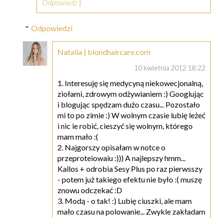
Odpowiedz
Odpowiedzi
Natalia | blondhaircare.com
10 kwietnia 2012 18:22
1. Interesuję się medycyną niekowecjonalną,
ziołami, zdrowym odżywianiem :) Googlując
i blogując spędzam dużo czasu... Pozostało
mi to po zimie :) W wolnym czasie lubię leżeć
i nic ie robić, cieszyć się wolnym, którego
mam mało :(
2. Najgorszy opisałam w notce o
przeproteiowaiu :))) A najlepszy hmm...
Kallos + odrobia Sesy Plus po raz pierwsszy
- potem już takiego efektu nie było :( muszę
znowu odczekać :D
3. Modą - o tak! :) Lubię ciuszki, ale mam
mało czasu na polowanie... Zwykle zakładam