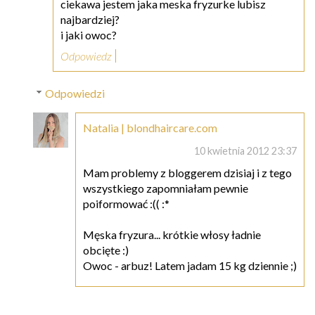
ciekawa jestem jaka meska fryzurke lubisz
najbardziej?
i jaki owoc?
Odpowiedz
Odpowiedzi
Natalia | blondhaircare.com
10 kwietnia 2012 23:37
Mam problemy z bloggerem dzisiaj i z tego
wszystkiego zapomniałam pewnie
poiformować :(( :*
Męska fryzura... krótkie włosy ładnie
obcięte :)
Owoc - arbuz! Latem jadam 15 kg dziennie ;)