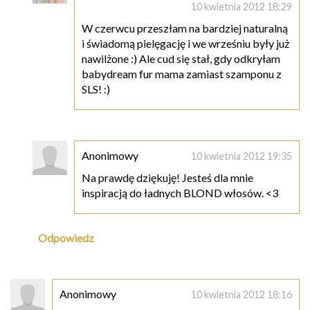
10 kwietnia 2012 18:29
W czerwcu przeszłam na bardziej naturalną
i świadomą pielęgację i we wrześniu były już
nawilżone :) Ale cud się stał, gdy odkryłam
babydream fur mama zamiast szamponu z
SLS! :)
Anonimowy
10 kwietnia 2012 19:35
Na prawdę dziękuję! Jesteś dla mnie
inspiracją do ładnych BLOND włosów. <3
Odpowiedz
Anonimowy
10 kwietnia 2012 18:16