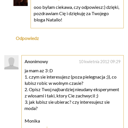
ooo byłam ciekawa, czy odpowiesz:) dzięki,
pozdrawiam Cię i dziękuję za Twojego
bloga Natalio!
Odpowiedz
Anonimowy
10 kwietnia 2012 09:29
ja mam az 3 :D
1. czym sie interesujesz (poza pielegnacja ;)), co
lubisz robic w wolnym czasie?
2. Opisz Twoj najbardziej nieudany eksperyment
z wlosami i taki, ktory Cie zachwycil ;)
3. jak lubisz sie ubierac? czy interesujesz sie
moda?
Monika