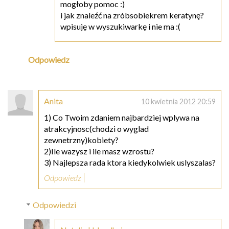
mogłoby pomoc :)
i jak znaleźć na zróbsobiekrem keratynę?
wpisuję w wyszukiwarkę i nie ma :(
Odpowiedz
Anita
10 kwietnia 2012 20:59
1) Co Twoim zdaniem najbardziej wplywa na
atrakcyjnosc(chodzi o wyglad
zewnetrzny)kobiety?
2)Ile wazysz i ile masz wzrostu?
3) Najlepsza rada ktora kiedykolwiek uslyszalas?
Odpowiedz
Odpowiedzi