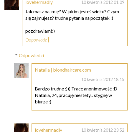
lovehermadly
10 kwietnia 2012 01:09
Jak masz na imię? W jakim jesteś wieku? Czym
się zajmujesz? trudne pytania na początek ;)
pozdrawiam!:)
Odpowiedz
Odpowiedzi
Natalia | blondhaircare.com
10 kwietnia 2012 18:15
Bardzo trudne :))) Tracę anonimowość :D
Natalia, 24, pracuję niestety... stygnę w
biurze :)
lovehermadly
10 kwietnia 2012 23:52