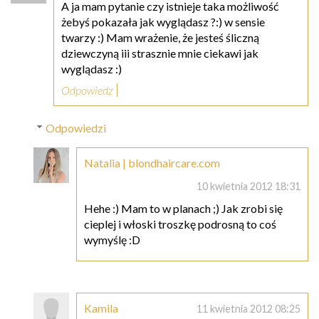
A ja mam pytanie czy istnieje taka możliwość
żebyś pokazała jak wyglądasz ?:) w sensie
twarzy :) Mam wrażenie, że jesteś śliczną
dziewczyną iii strasznie mnie ciekawi jak
wyglądasz :)
Odpowiedz
Odpowiedzi
Natalia | blondhaircare.com
10 kwietnia 2012 18:31
Hehe :) Mam to w planach ;) Jak zrobi się
cieplej i włoski troszkę podrosną to coś
wymyślę :D
Kamila
11 kwietnia 2012 08:25