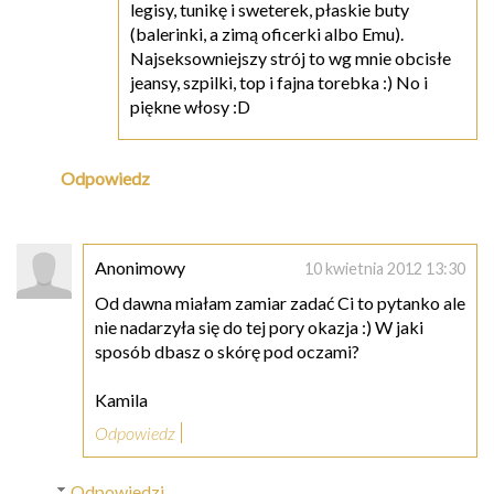
legisy, tunikę i sweterek, płaskie buty
(balerinki, a zimą oficerki albo Emu).
Najseksowniejszy strój to wg mnie obcisłe
jeansy, szpilki, top i fajna torebka :) No i
piękne włosy :D
Odpowiedz
Anonimowy
10 kwietnia 2012 13:30
Od dawna miałam zamiar zadać Ci to pytanko ale
nie nadarzyła się do tej pory okazja :) W jaki
sposób dbasz o skórę pod oczami?
Kamila
Odpowiedz
Odpowiedzi