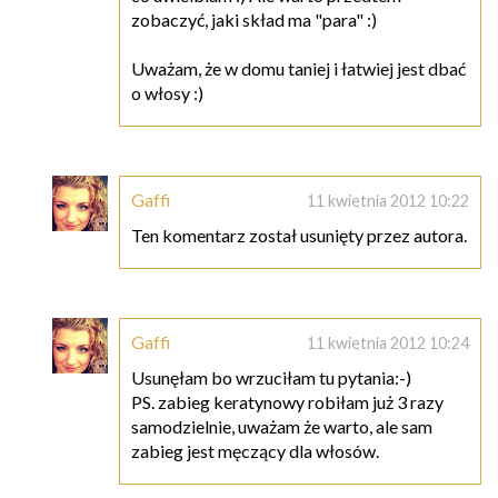
zobaczyć, jaki skład ma "para" :)
Uważam, że w domu taniej i łatwiej jest dbać
o włosy :)
Gaffi
11 kwietnia 2012 10:22
Ten komentarz został usunięty przez autora.
Gaffi
11 kwietnia 2012 10:24
Usunęłam bo wrzuciłam tu pytania:-)
PS. zabieg keratynowy robiłam już 3 razy
samodzielnie, uważam że warto, ale sam
zabieg jest męczący dla włosów.