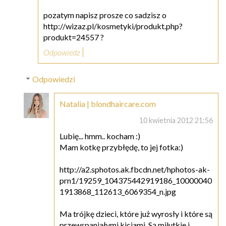
pozatym napisz prosze co sadzisz o
http://wizaz.pl/kosmetyki/produkt.php?
produkt=24557 ?
Odpowiedz
Odpowiedzi
Natalia | blondhaircare.com
10 kwietnia 2012 21:56
Lubię... hmm.. kocham :)
Mam kotkę przybłędę, to jej fotka:)
http://a2.sphotos.ak.fbcdn.net/hphotos-ak-
prn1/19259_104375442919186_10000040
1913868_112613_6069354_n.jpg
Ma trójkę dzieci, które już wyrosły i które są
przewspaniałymi kiciami. Są milutkie i