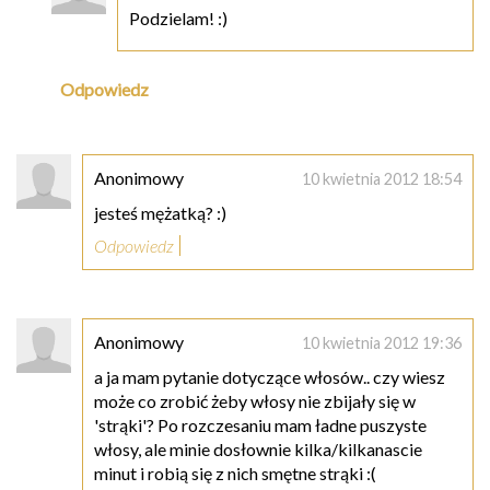
Podzielam! :)
Odpowiedz
Anonimowy
10 kwietnia 2012 18:54
jesteś mężatką? :)
Odpowiedz
Anonimowy
10 kwietnia 2012 19:36
a ja mam pytanie dotyczące włosów.. czy wiesz
może co zrobić żeby włosy nie zbijały się w
'strąki'? Po rozczesaniu mam ładne puszyste
włosy, ale minie dosłownie kilka/kilkanascie
minut i robią się z nich smętne strąki :(