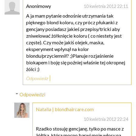
Anonimowy
10 kwietnia 2012 22:11
A ja mam pytanie odnośnie utrzymania tak
pięknego blond koloru, czy prócz płukanki z
gencjany posiadasz jakieś przepisy/tricki aby
zniwelować żółknięcie koloru ( co niestety jest
częste). Czy może jakiś olejek, maska,
eksperyment wpłynął na kolor
blondu/przyciemnił? ;)Planuje rozjaśnienie
biokapem i boję się poźniej właśnie tej okropnej
żólci ;)
Odpowiedz
Odpowiedzi
Natalia | blondhaircare.com
10 kwietnia 2012 22:24
Rzadko stosuję gencjanę, tylko po masce z
żółtka, która mocno barwi moje włosy na