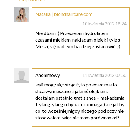
Natalia | blondhaircare.com
10 kwietnia 2012 18:24
Nie dbam :( Przecieram hydrolatem,
czasami mlekiem, nakładam olejek i tyle :(
Muszę się nad tym bardziej zastanowić :))
Anonimowy
11 kwietnia 2012 07:50
jeśli mogę się wtrącić, to polecam masło
shea wymieszane z jakimś olejkiem.
dostałam ostatnio gratis shea + makademia
+ ylang-ylang i chyba mi pomaga:) ale jakby
co, to wcześniej nigdy niczego pod oczy nie
stosowałam, więc nie mam porównania:P