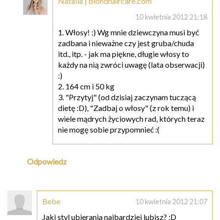
Natalia | blondhaircare.com
10 kwietnia 2012 21:18
1. Włosy! :) Wg mnie dziewczyna musi być
zadbana i nieważne czy jest gruba/chuda
itd., itp. - jak ma piękne, długie włosy to
każdy na nią zwróci uwagę (lata obserwacji)
:)
2. 164 cm i 50 kg
3. "Przytyj" (od dzisiaj zaczynam tuczącą
dietę :D), "Zadbaj o włosy" (z rok temu) i
wiele mądrych życiowych rad, których teraz
nie mogę sobie przypomnieć :(
Odpowiedz
Bebe
10 kwietnia 2012 21:07
Jaki styl ubierania najbardziej lubisz? :D