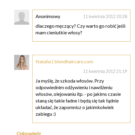
Anonimowy
11 kwietnia 2012 20:28
dlaczego męczący? Czy warto go robić jeśli
mam cieniutkie włosy?
Natalia | blondhaircare.com
11 kwietnia 2012 21:19
Ja myślę, że szkoda włosów. Przy
odpowiednim odżywieniu i nawilżeniu
włosów, olejowaniu itp. - po jakims czasie
staną się takie ładne i będą się tak łądnie
układać, że zapomnisz o jakimkolwiek
zabiegu :)
Odpowiedz