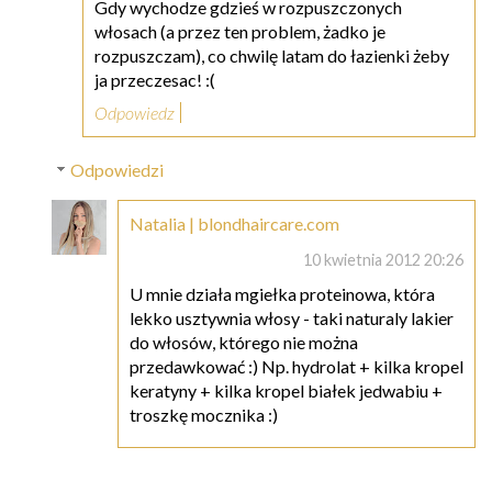
Gdy wychodze gdzieś w rozpuszczonych
włosach (a przez ten problem, żadko je
rozpuszczam), co chwilę latam do łazienki żeby
ja przeczesac! :(
Odpowiedz
Odpowiedzi
Natalia | blondhaircare.com
10 kwietnia 2012 20:26
U mnie działa mgiełka proteinowa, która
lekko usztywnia włosy - taki naturaly lakier
do włosów, którego nie można
przedawkować :) Np. hydrolat + kilka kropel
keratyny + kilka kropel białek jedwabiu +
troszkę mocznika :)