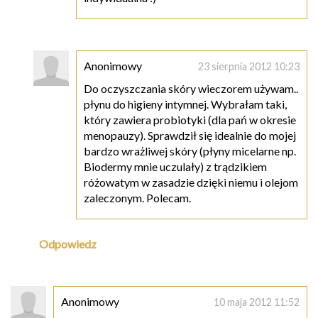
Anonimowy
23 sierpnia 2012 10:23
Do oczyszczania skóry wieczorem używam..
płynu do higieny intymnej. Wybrałam taki,
który zawiera probiotyki (dla pań w okresie
menopauzy). Sprawdził się idealnie do mojej
bardzo wrażliwej skóry (płyny micelarne np.
Biodermy mnie uczulały) z trądzikiem
różowatym w zasadzie dzięki niemu i olejom
zaleczonym. Polecam.
Odpowiedz
Anonimowy
10 maja 2012 11:52