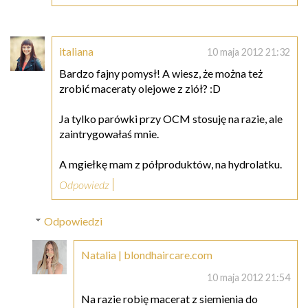
italiana
10 maja 2012 21:32
Bardzo fajny pomysł! A wiesz, że można też
zrobić maceraty olejowe z ziół? :D
Ja tylko parówki przy OCM stosuję na razie, ale
zaintrygowałaś mnie.
A mgiełkę mam z półproduktów, na hydrolatku.
Odpowiedz
Odpowiedzi
Natalia | blondhaircare.com
10 maja 2012 21:54
Na razie robię macerat z siemienia do