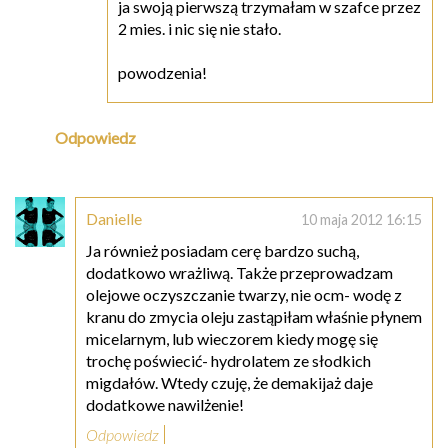
ja swoją pierwszą trzymałam w szafce przez
2 mies. i nic się nie stało.
powodzenia!
Odpowiedz
Danielle
10 maja 2012 16:15
Ja również posiadam cerę bardzo suchą,
dodatkowo wrażliwą. Także przeprowadzam
olejowe oczyszczanie twarzy, nie ocm- wodę z
kranu do zmycia oleju zastąpiłam właśnie płynem
micelarnym, lub wieczorem kiedy mogę się
trochę poświecić- hydrolatem ze słodkich
migdałów. Wtedy czuję, że demakijaż daje
dodatkowe nawilżenie!
Odpowiedz