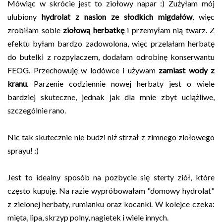
Mówiąc w skrócie jest to ziołowy napar :) Zużyłam mój
ulubiony
hydrolat z nasion ze słodkich migdałów
, więc
zrobiłam sobie
ziołową herbatkę
i przemyłam nią twarz. Z
efektu byłam bardzo zadowolona, więc przelałam herbatę
do butelki z rozpylaczem, dodałam odrobinę konserwantu
FEOG. Przechowuję w lodówce i używam
zamiast wody z
kranu
. Parzenie codziennie nowej herbaty jest o wiele
bardziej skuteczne, jednak jak dla mnie zbyt uciążliwe,
szczególnie rano.
Nic tak skutecznie nie budzi niż strzał z zimnego ziołowego
sprayu! :)
Jest to idealny sposób na pozbycie się sterty ziół, które
często kupuję. Na razie wypróbowałam "domowy hydrolat"
z zielonej herbaty, rumianku oraz kocanki. W kolejce czeka:
mięta, lipa, skrzyp polny, nagietek i wiele innych.