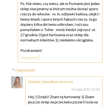
Ps. Nie wiem, czy wiesz, ale w Poznaniu jest jeden
sklep stacjonarny w którym można dostać sporo
rzeczy do włosów - m. in. odżywki kallosa, olejki i
henny khadi, i sporo innych fajnych rzeczy. Ja go
dopiero kilka dni temu odkryłam, i od razu
pomyślałam o Tobie - może kiedyś zajrzysz: ul.
27 grudnia 3 (jest hurtownia oraz sklep dla
normalnych klientów :)), niedaleko okrąglaka.
Pozdrawiam!
Odpowiedz
Odpowiedzi
Natalia | blondhaircare.com
10 maja 2012 22:42
Hej :) Dzięki! Znam tą hurtownię :)) Znam
jeszcze sklep na przeciwko pizzerii Isola na