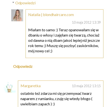
Odpowiedzi
Natalia | blondhaircare.com
10 maja 2012 13:39
Miałam to samo :) Teraz opanowałam się w
dbaniu o włosy i zajęłam się twarzą, chociaż
od dawna o nią dbam jakoś lepiej niż jeszcze
rok temu ;) Muszę się pozbyć zaskórników,
mój nowy cel ;)
Odpowiedz
Margaretka
10 maja 2012 13:15
ostatnio też zdarza mi się przemywać twarz
naparem z rumianku, czuję się wtedy błogo (
uwielbiam zapach ) :)