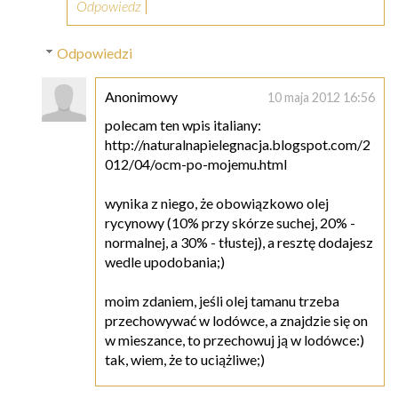
Odpowiedz
Odpowiedzi
Anonimowy
10 maja 2012 16:56
polecam ten wpis italiany:
http://naturalnapielegnacja.blogspot.com/2
012/04/ocm-po-mojemu.html
wynika z niego, że obowiązkowo olej
rycynowy (10% przy skórze suchej, 20% -
normalnej, a 30% - tłustej), a resztę dodajesz
wedle upodobania;)
moim zdaniem, jeśli olej tamanu trzeba
przechowywać w lodówce, a znajdzie się on
w mieszance, to przechowuj ją w lodówce:)
tak, wiem, że to uciążliwe;)