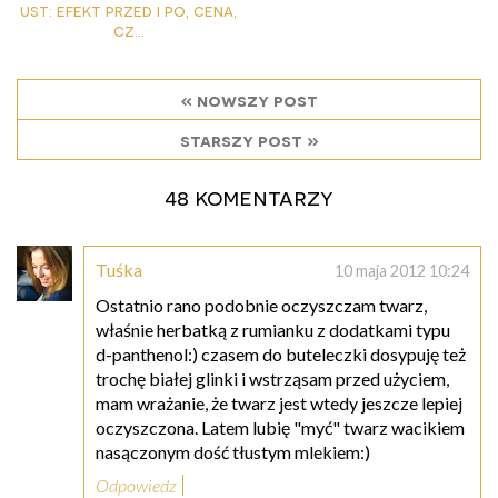
ust: efekt przed i po, cena,
cz...
« nowszy post
starszy post »
48 komentarzy
Tuśka
10 maja 2012 10:24
Ostatnio rano podobnie oczyszczam twarz,
właśnie herbatką z rumianku z dodatkami typu
d-panthenol:) czasem do buteleczki dosypuję też
trochę białej glinki i wstrząsam przed użyciem,
mam wrażanie, że twarz jest wtedy jeszcze lepiej
oczyszczona. Latem lubię "myć" twarz wacikiem
nasączonym dość tłustym mlekiem:)
Odpowiedz