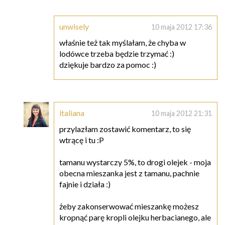
unwisely
10 maja 2012 17:36
właśnie też tak myślałam, że chyba w
lodówce trzeba będzie trzymać :)
dziękuje bardzo za pomoc :)
italiana
10 maja 2012 21:31
przylazłam zostawić komentarz, to się
wtrącę i tu :P
tamanu wystarczy 5%, to drogi olejek - moja
obecna mieszanka jest z tamanu, pachnie
fajnie i działa :)
żeby zakonserwować mieszankę możesz
kropnąć parę kropli olejku herbacianego, ale