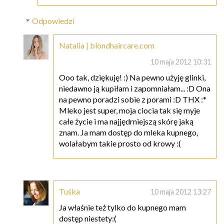
Odpowiedzi
Natalia | blondhaircare.com
10 maja 2012 10:31
Ooo tak, dziękuję! :) Na pewno użyję glinki,
niedawno ją kupiłam i zapomniałam... :D Ona
na pewno poradzi sobie z porami :D THX :*
Mleko jest super, moja ciocia tak się myje
całe życie i ma najjędrniejszą skórę jaką
znam. Ja mam dostęp do mleka kupnego,
wolałabym takie prosto od krowy :(
Tuśka
10 maja 2012 13:27
Ja właśnie też tylko do kupnego mam
dostęp niestety:(