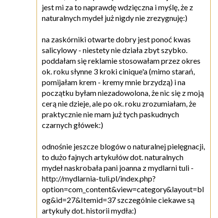
jest mi za to naprawdę wdzięczna i myślę, że z
naturalnych mydeł już nigdy nie zrezygnuję:)
na zaskórniki otwarte dobry jest ponoć kwas
salicylowy - niestety nie działa zbyt szybko.
poddałam się reklamie stosowałam przez okres
ok. roku słynne 3 kroki cinique'a (mimo starań,
pomijałam krem - kremy mnie brzydzą) i na
początku byłam niezadowolona, że nic się z moją
cerą nie dzieje, ale po ok. roku zrozumiałam, że
praktycznie nie mam już tych paskudnych
czarnych główek:)
odnośnie jeszcze blogów o naturalnej pielęgnacji,
to dużo fajnych artykułów dot. naturalnych
mydeł naskrobała pani joanna z mydlarni tuli -
http://mydlarnia-tuli.pl/index.php?
option=com_content&view=category&layout=bl
og&id=27&Itemid=37 szczególnie ciekawe są
artykuły dot. historii mydła:)