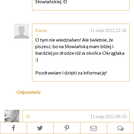
Słowiańskiej :D
Kasia
11 maja 2012 22:36
O tym nie wiedziałam! Ale świetnie, że
piszesz, bo na Słowiańską mam bliżej i
bardziej po drodze niż w okolice Okrąglaka
:)
Pozdrawiam i dzięki za informację!
Odpowiedz
O.
11 maja 2012 08:33
jak widzę wszyscy korzystają z biodermy. Chyba
kiedyś sama muszę się w nią zaopatrzyć;) szkoda