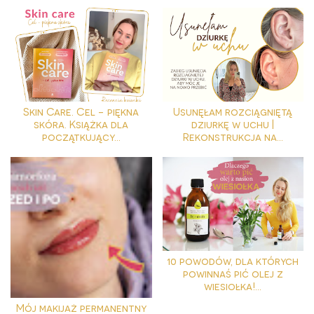
Skin Care. Cel - piękna
Usunęłam rozciągniętą
skóra. Książka dla
dziurkę w uchu |
początkujący...
Rekonstrukcja na...
10 powodów, dla których
powinnaś pić olej z
wiesiołka!...
Mój makijaż permanentny