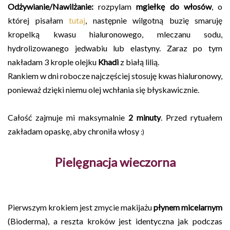
Odżywianie/Nawilżanie:
rozpylam
mgiełkę do włosów
, o
której pisałam
tutaj
, następnie wilgotną buzię smaruję
kropelką kwasu hialuronowego, mleczanu sodu,
hydrolizowanego jedwabiu lub elastyny. Zaraz po tym
nakładam 3 krople olejku
Khadi
z białą lilią.
Rankiem w dni robocze najczęściej stosuję kwas hialuronowy,
ponieważ dzięki niemu olej wchłania się błyskawicznie.
Całość zajmuje mi maksymalnie
2 minuty
. Przed rytuałem
zakładam opaskę, aby chroniła włosy
:)
Pielęgnacja wieczorna
Pierwszym krokiem jest zmycie makijażu
płynem micelarnym
(Bioderma), a reszta kroków jest identyczna jak podczas