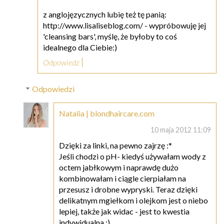
z anglojęzycznych lubię też tę panią:
http://www.lisaliseblog.com/ - wypróbowuję jej
'cleansing bars', myślę, że byłoby to coś
idealnego dla Ciebie:)
Odpowiedz
Odpowiedzi
Natalia | blondhaircare.com
10 maja 2012 11:09
Dzięki za linki, na pewno zajrzę :*
Jeśli chodzi o pH- kiedyś używałam wody z
octem jabłkowym i naprawdę dużo
kombinowałam i ciągle cierpiałam na
przesusz i drobne wypryski. Teraz dzięki
delikatnym mgiełkom i olejkom jest o niebo
lepiej, także jak widac - jest to kwestia
indywidualna :)