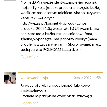
No nie :D Prawie, że identyczna pielęgnacja jak
moja :) Tylko ja jeszcze przecieram często buźkę
wacikiem nasączonym mlekiem. Aha no i używam
kapsułek GAL o tych:
http://wizaz.pl/kosmetyki/produkt.php?
produkt=20251. Są wpsaniałe ! :) Używam ich na
noc, rano moja buźka jest idelanie nawilżona,
gładka, wypoczęta i ma jednolity koloryt (mam
problemy z zaczerwieniami). Skoro również masz
suchą cerę to POLECAM baaardzo :)
Odpowiedz
wlosowaobsesja
10 maja 2012 11:58
Ja wczoraj zrobiłam sobie napój jabłkowo
pietruszkowy :)
Czekam na przepis na wodę pietruszkową ;)
Odpowiedz