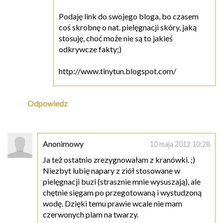
Podaję link do swojego bloga, bo czasem
coś skrobnę o nat. pielęgnacji skóry, jaką
stosuję, choć może nie są to jakieś
odkrywcze fakty;)
http://www.tinytun.blogspot.com/
Odpowiedz
Anonimowy
10 maja 2012 10:28
Ja też ostatnio zrezygnowałam z kranówki. ;)
Niezbyt lubię napary z ziół stosowane w
pielęgnacji buzi (strasznie mnie wysuszają), ale
chętnie sięgam po przegotowaną i wystudzoną
wodę. Dzięki temu prawie wcale nie mam
czerwonych plam na twarzy.