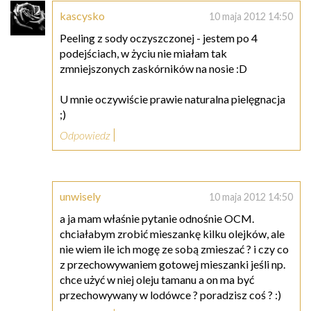
kascysko
10 maja 2012 14:50
Peeling z sody oczyszczonej - jestem po 4
podejściach, w życiu nie miałam tak
zmniejszonych zaskórników na nosie :D
U mnie oczywiście prawie naturalna pielęgnacja
;)
Odpowiedz
unwisely
10 maja 2012 14:50
a ja mam właśnie pytanie odnośnie OCM.
chciałabym zrobić mieszankę kilku olejków, ale
nie wiem ile ich mogę ze sobą zmieszać ? i czy co
z przechowywaniem gotowej mieszanki jeśli np.
chce użyć w niej oleju tamanu a on ma być
przechowywany w lodówce ? poradzisz coś ? :)