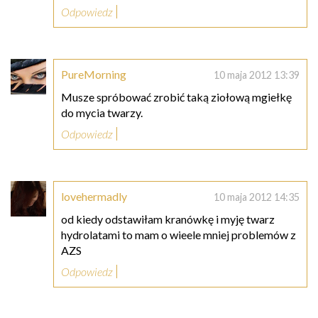
Odpowiedz
PureMorning
10 maja 2012 13:39
Musze spróbować zrobić taką ziołową mgiełkę
do mycia twarzy.
Odpowiedz
lovehermadly
10 maja 2012 14:35
od kiedy odstawiłam kranówkę i myję twarz
hydrolatami to mam o wieele mniej problemów z
AZS
Odpowiedz