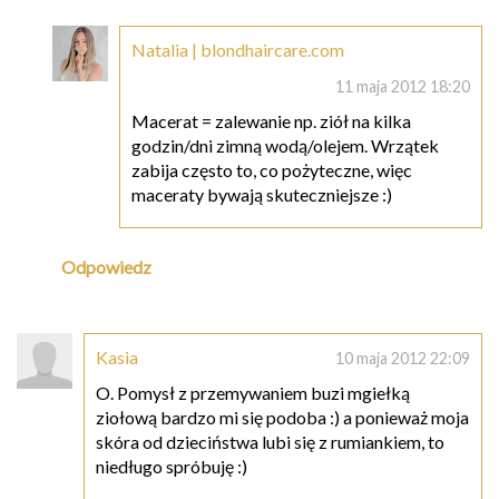
Natalia | blondhaircare.com
11 maja 2012 18:20
Macerat = zalewanie np. ziół na kilka
godzin/dni zimną wodą/olejem. Wrzątek
zabija często to, co pożyteczne, więc
maceraty bywają skuteczniejsze :)
Odpowiedz
Kasia
10 maja 2012 22:09
O. Pomysł z przemywaniem buzi mgiełką
ziołową bardzo mi się podoba :) a ponieważ moja
skóra od dzieciństwa lubi się z rumiankiem, to
niedługo spróbuję :)