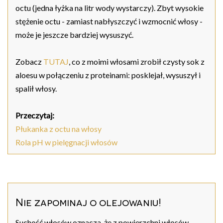
octu (jedna łyżka na litr wody wystarczy). Zbyt wysokie
stężenie octu - zamiast nabłyszczyć i wzmocnić włosy -
może je jeszcze bardziej wysuszyć.
Zobacz
TUTAJ
, co z moimi włosami zrobił czysty sok z
aloesu w połączeniu z proteinami: posklejał, wysuszył i
spalił włosy.
Przeczytaj:
Płukanka z octu na włosy
Rola pH w pielęgnacji włosów
Nie zapominaj o olejowaniu!
Suchość włosów oznacza, że z powierzchni włosów