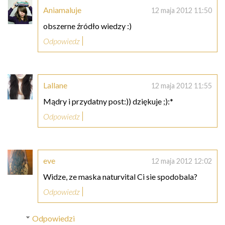
Aniamaluje
12 maja 2012 11:50
obszerne źródło wiedzy :)
Odpowiedz
Lallane
12 maja 2012 11:55
Mądry i przydatny post:)) dziękuje ;):*
Odpowiedz
eve
12 maja 2012 12:02
Widze, ze maska naturvital Ci sie spodobala?
Odpowiedz
Odpowiedzi