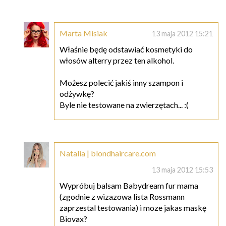
Marta Misiak
13 maja 2012 15:21
Właśnie będę odstawiać kosmetyki do
włosów alterry przez ten alkohol.
Możesz polecić jakiś inny szampon i
odżywkę?
Byle nie testowane na zwierzętach... :(
Natalia | blondhaircare.com
13 maja 2012 15:53
Wypróbuj balsam Babydream fur mama
(zgodnie z wizazowa lista Rossmann
zaprzestal testowania) i moze jakas maskę
Biovax?