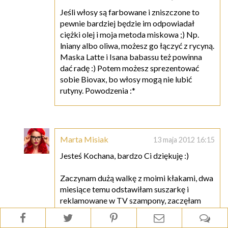
Jeśli włosy są farbowane i zniszczone to
pewnie bardziej będzie im odpowiadał
ciężki olej i moja metoda miskowa ;) Np.
lniany albo oliwa, możesz go łączyć z rycyną.
Maska Latte i Isana babassu też powinna
dać radę :) Potem możesz sprezentować
sobie Biovax, bo włosy mogą nie lubić
rutyny. Powodzenia :*
Marta Misiak
13 maja 2012 16:15
Jesteś Kochana, bardzo Ci dziękuję :)
Zaczynam dużą walkę z moimi kłakami, dwa
miesiące temu odstawiłam suszarkę i
reklamowane w TV szampony, zaczęłam
interesować się naturalną pielęgnacją i teraz
już wiem, że nie zrezygnuję z tego.