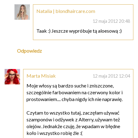
Natalia | blondhaircare.com
12 maja 2012 20:48
Taak :) Jeszcze wypróbuje tą aloesową :)
Odpowiedz
Marta Misiak
12 maja 2012 12:04
Moje włosy są bardzo suche i zniszczone,
szczególnie farbowaniem na czerwony kolor i
prostowaniem.... chyba nigdy ich nie naprawię.
Czytam to wszystko tutaj, zaczęłam używać
szamponów i odżywek z Alterry, używam też
olejów. Jednakże czuję, że wpadam w błędne
koło i wszystko robię źle :(