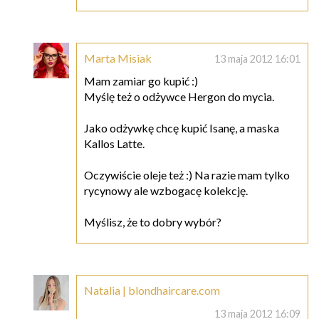
Marta Misiak
13 maja 2012 16:01
Mam zamiar go kupić :)
Myślę też o odżywce Hergon do mycia.
Jako odżywkę chcę kupić Isanę, a maska
Kallos Latte.
Oczywiście oleje też :) Na razie mam tylko
rycynowy ale wzbogacę kolekcję.
Myślisz, że to dobry wybór?
Natalia | blondhaircare.com
13 maja 2012 16:09