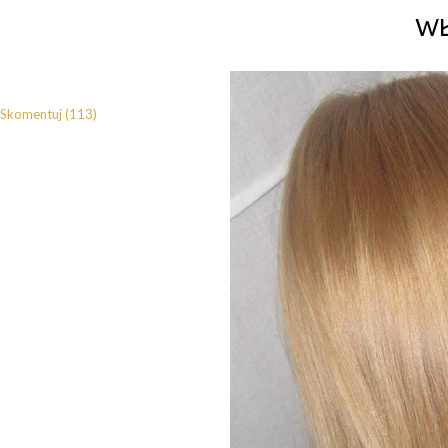
w
Skomentuj (113)