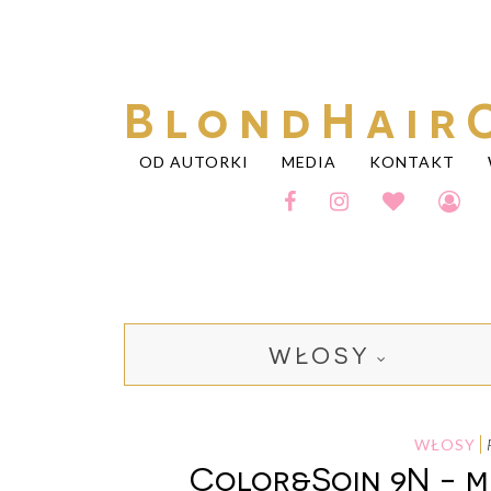
BlondHair
OD AUTORKI
MEDIA
KONTAKT
WŁOSY
WŁOSY
Color&Soin 9N - m