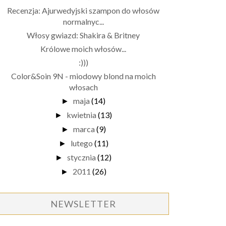
Recenzja: Ajurwedyjski szampon do włosów
normalnyc...
Włosy gwiazd: Shakira & Britney
Królowe moich włosów...
:)))
Color&Soin 9N - miodowy blond na moich
włosach
maja
(14)
►
kwietnia
(13)
►
marca
(9)
►
lutego
(11)
►
stycznia
(12)
►
2011
(26)
►
NEWSLETTER