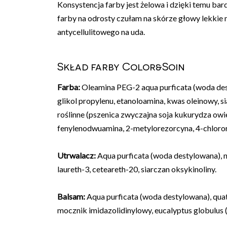
Konsystencja farby jest żelowa i dzięki temu bar
farby na odrosty czułam na skórze głowy lekkie 
antycellulitowego na uda.
Skład farby Color&Soin
Farba:
Oleamina PEG-2 aqua purficata (woda des
glikol propylenu, etanoloamina, kwas oleinowy, 
roślinne (pszenica zwyczajna soja kukurydza owie
fenylenodwuamina, 2-metylo­rezorcyna, 4-chloro
Utrwalacz:
Aqua purficata (woda destylowana), n
laureth-3, ceteareth-20, siarczan oksykinoliny.
Balsam:
Aqua purficata (woda destylowana), quat
mocznik imidazolidinylowy, eucalyptus globulus 