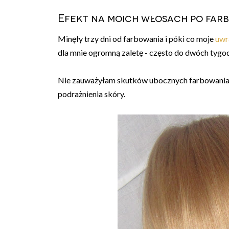
Efekt na moich włosach po far
Minęły trzy dni od farbowania i póki co moje
uwr
dla mnie ogromną zaletę - często do dwóch tygo
Nie zauważyłam skutków ubocznych farbowania
podrażnienia skóry.