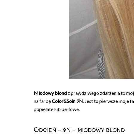
Miodowy blond
z prawdziwego zdarzenia to moje
na farbę
Color&Soin 9N
. Jest to pierwsze moje 
popielate lub perłowe.
Odcień - 9N - miodowy blond