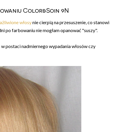
bowaniu Color&Soin 9N
ażliwione włosy
nie cierpią na przesuszenie, co stanowi
dni po farbowaniu nie mogłam opanować "suszy".
 w postaci nadmiernego wypadania włosów czy