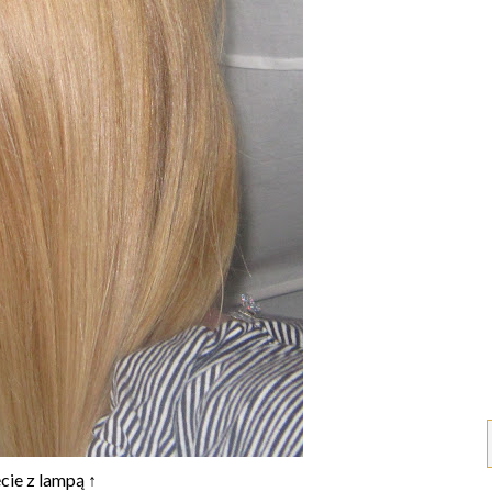
cie z lampą ↑