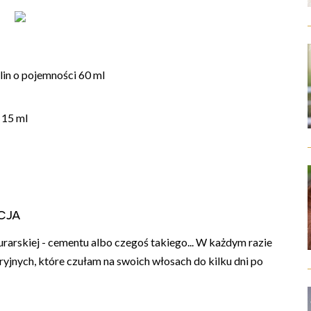
lin o pojemności 60 ml
 15 ml
cja
arskiej - cementu albo czegoś takiego... W każdym razie
eryjnych, które czułam na swoich włosach do kilku dni po