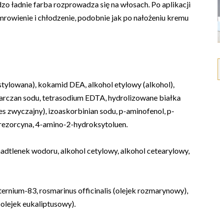
dzo ładnie farba rozprowadza się na włosach. Po aplikacji
mrowienie i chłodzenie, podobnie jak po nałożeniu kremu
tylowana), kokamid DEA, alkohol etylowy (alkohol),
siarczan sodu, tetrasodium EDTA, hydrolizowane białka
s zwyczajny), izoaskorbinian sodu, p-aminofenol, p-
rezorcyna, 4-amino-2-hydroksytoluen.
adtlenek wodoru, alkohol cetylowy, alkohol cetearylowy,
ernium-83, rosmarinus officinalis (olejek rozmarynowy),
(olejek eukaliptusowy).