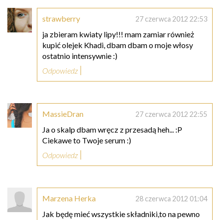
strawberry
27 czerwca 2012 22:53
ja zbieram kwiaty lipy!!! mam zamiar również
kupić olejek Khadi, dbam dbam o moje włosy
ostatnio intensywnie :)
Odpowiedz
MassieDran
27 czerwca 2012 22:55
Ja o skalp dbam wręcz z przesadą heh... :P
Ciekawe to Twoje serum :)
Odpowiedz
Marzena Herka
28 czerwca 2012 01:04
Jak będę mieć wszystkie składniki,to na pewno