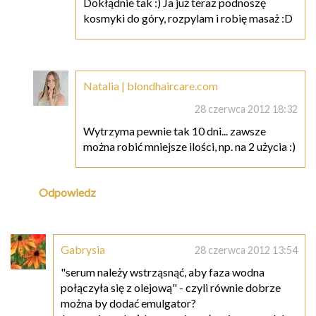
Dokłądnie tak :) Ja już teraz podnoszę
kosmyki do góry, rozpylam i robię masaż :D
Natalia | blondhaircare.com
28 czerwca 2012 18:32
Wytrzyma pewnie tak 10 dni... zawsze
można robić mniejsze ilości, np. na 2 użycia :)
Odpowiedz
Gabrysia
28 czerwca 2012 13:54
"serum należy wstrząsnąć, aby faza wodna
połączyła się z olejową" - czyli równie dobrze
można by dodać emulgator?