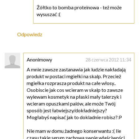
Żółtko to bomba proteinowa - też może
wysuszać :(
Odpowiedz
Anonimowy
28 czerwca 2012 11:34
A mnie zawsze zastanawia jak ludzie nakładają
produkt w postaci mgiełki na skalp. Przecież
mgiełka rozprasza produkt na całe włosy..
Osobiscie jak cos wcieram w skalp to zawsze
wylewam kosmetyk na płaski mały talerzyk i
wcieram opuszkami palów, ale może Twój
sposób jest łatwiejszy/dokładniejszy?
Mogłabyś napisać jak to dokladnie robisz?:P
Nie mam w domu żadnego konserwantu :( Ile
czasu takie serum zachowa swoje właściwości