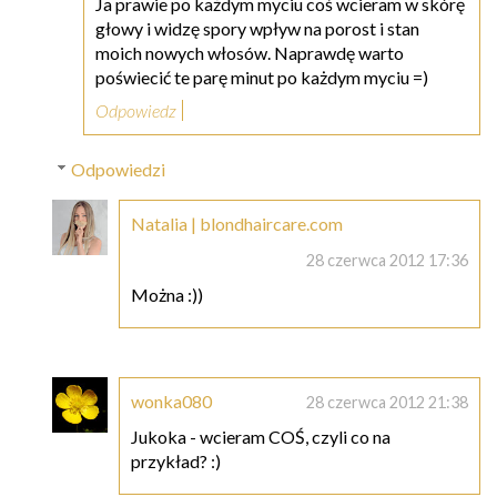
Ja prawie po każdym myciu coś wcieram w skórę
głowy i widzę spory wpływ na porost i stan
moich nowych włosów. Naprawdę warto
poświecić te parę minut po każdym myciu =)
Odpowiedz
Odpowiedzi
Natalia | blondhaircare.com
28 czerwca 2012 17:36
Można :))
wonka080
28 czerwca 2012 21:38
Jukoka - wcieram COŚ, czyli co na
przykład? :)