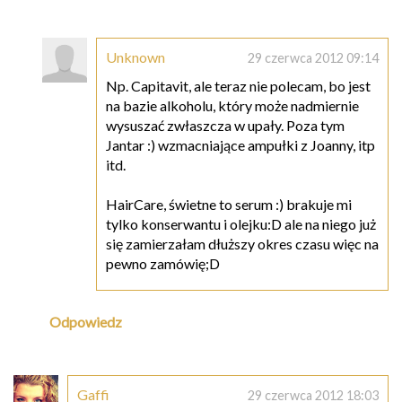
Unknown
29 czerwca 2012 09:14
Np. Capitavit, ale teraz nie polecam, bo jest
na bazie alkoholu, który może nadmiernie
wysuszać zwłaszcza w upały. Poza tym
Jantar :) wzmacniające ampułki z Joanny, itp
itd.
HairCare, świetne to serum :) brakuje mi
tylko konserwantu i olejku:D ale na niego już
się zamierzałam dłuższy okres czasu więc na
pewno zamówię;D
Odpowiedz
Gaffi
29 czerwca 2012 18:03