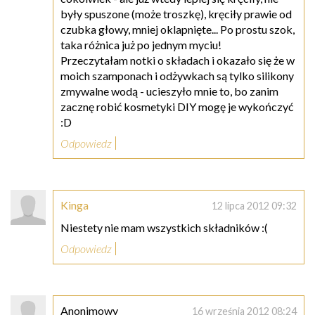
były spuszone (może troszkę), kręciły prawie od
czubka głowy, mniej oklapnięte... Po prostu szok,
taka różnica już po jednym myciu!
Przeczytałam notki o składach i okazało się że w
moich szamponach i odżywkach są tylko silikony
zmywalne wodą - ucieszyło mnie to, bo zanim
zacznę robić kosmetyki DIY mogę je wykończyć
:D
Odpowiedz
Kinga
12 lipca 2012 09:32
Niestety nie mam wszystkich składników :(
Odpowiedz
Anonimowy
16 września 2012 08:24