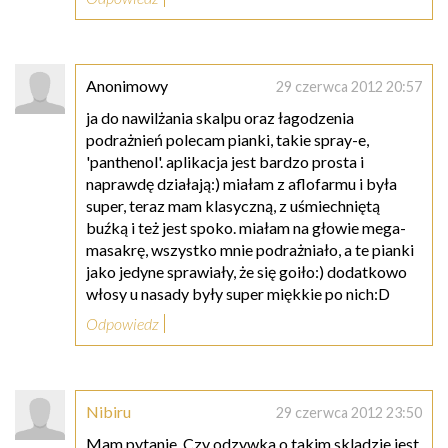
Anonimowy
29 czerwca 2012 20:57
ja do nawilżania skalpu oraz łagodzenia
podrażnień polecam pianki, takie spray-e,
'panthenol'. aplikacja jest bardzo prosta i
naprawdę działają:) miałam z aflofarmu i była
super, teraz mam klasyczną, z uśmiechniętą
buźką i też jest spoko. miałam na głowie mega-
masakrę, wszystko mnie podrażniało, a te pianki
jako jedyne sprawiały, że się goiło:) dodatkowo
włosy u nasady były super miękkie po nich:D
Odpowiedz
Nibiru
29 czerwca 2012 23:50
Mam pytanie. Czy odzywka o takim skladzie jest