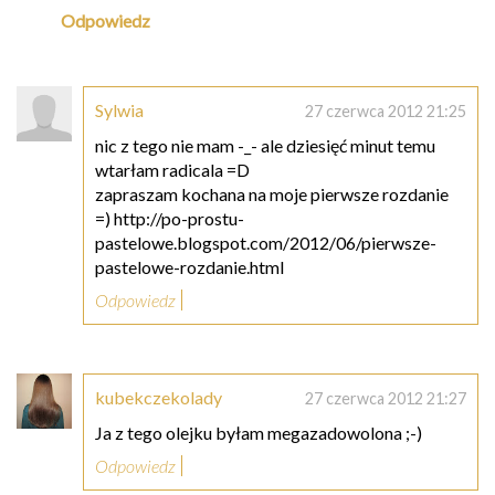
Odpowiedz
Sylwia
27 czerwca 2012 21:25
nic z tego nie mam -_- ale dziesięć minut temu
wtarłam radicala =D
zapraszam kochana na moje pierwsze rozdanie
=) http://po-prostu-
pastelowe.blogspot.com/2012/06/pierwsze-
pastelowe-rozdanie.html
Odpowiedz
kubekczekolady
27 czerwca 2012 21:27
Ja z tego olejku byłam megazadowolona ;-)
Odpowiedz