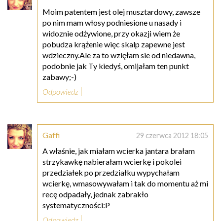
Moim patentem jest olej musztardowy, zawsze
po nim mam włosy podniesione u nasady i
widoznie odżywione, przy okazji wiem że
pobudza krążenie więc skalp zapewne jest
wdzieczny.Ale za to wzięłam sie od niedawna,
podobnie jak Ty kiedyś, omijałam ten punkt
zabawy;-)
Odpowiedz
Gaffi
29 czerwca 2012 18:05
A właśnie, jak miałam wcierka jantara brałam
strzykawkę nabierałam wcierkę i pokolei
przedziałek po przedziałku wypychałam
wcierkę, wmasowywałam i tak do momentu aż mi
recę odpadały, jednak zabrakło
systematyczności:P
Odpowiedz