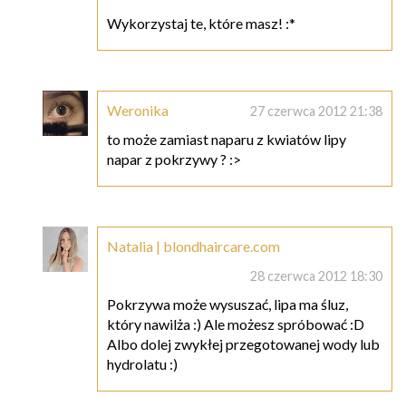
Wykorzystaj te, które masz! :*
Weronika
27 czerwca 2012 21:38
to może zamiast naparu z kwiatów lipy
napar z pokrzywy ? :>
Natalia | blondhaircare.com
28 czerwca 2012 18:30
Pokrzywa może wysuszać, lipa ma śluz,
który nawilża :) Ale możesz spróbować :D
Albo dolej zwykłej przegotowanej wody lub
hydrolatu :)