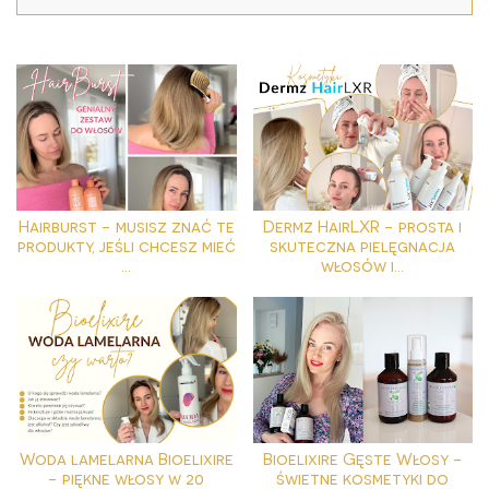
Hairburst - musisz znać te
Dermz HairLXR - prosta i
produkty, jeśli chcesz mieć
skuteczna pielęgnacja
...
włosów i...
Woda lamelarna Bioelixire
Bioelixire Gęste Włosy -
- piękne włosy w 20
świetne kosmetyki do