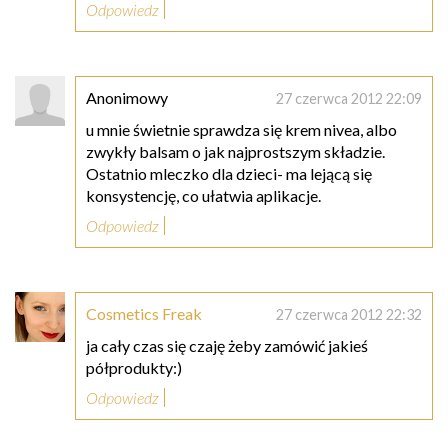
Odpowiedz
Anonimowy
27 czerwca 2012 22:09
u mnie świetnie sprawdza się krem nivea, albo
zwykły balsam o jak najprostszym składzie.
Ostatnio mleczko dla dzieci- ma lejącą się
konsystencję, co ułatwia aplikacje.
Odpowiedz
Cosmetics Freak
27 czerwca 2012 22:32
ja cały czas się czaję żeby zamówić jakieś
półprodukty:)
Odpowiedz