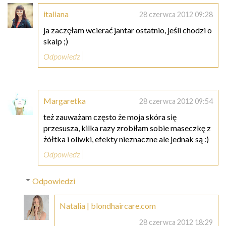
italiana
28 czerwca 2012 09:28
ja zaczęłam wcierać jantar ostatnio, jeśli chodzi o
skalp ;)
Odpowiedz
Margaretka
28 czerwca 2012 09:54
też zauważam często że moja skóra się
przesusza, kilka razy zrobiłam sobie maseczkę z
żółtka i oliwki, efekty nieznaczne ale jednak są :)
Odpowiedz
Odpowiedzi
Natalia | blondhaircare.com
28 czerwca 2012 18:29