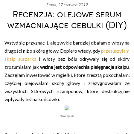
środa, 27 czerwca 2012
Recenzja: olejowe serum
wzmacniające cebulki (DIY)
Wstyd się przyznać :), ale zwykle bardziej dbałam o włosy na
długości niż o skórę głowy. Dopiero wtedy, gdy
przesuszyłam
skalp suszarką
i włosy bez bólu odrywały się od skóry
zrozumiałam jak
ważna jest odpowiednia pielęgnacja skalpu
.
Zaczęłam inwestować w mgiełki, które zresztą pokochałam,
częściej olejowałam skórę głowy i zrezygnowałam ze
wszystkich SLS-owych szamponów, które destrukcyjnie
wpływały też na końcówki.
www.styl.fm