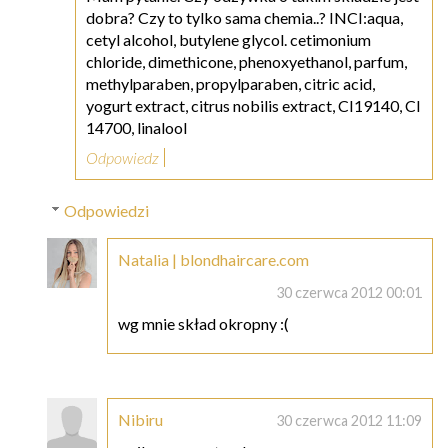
dobra? Czy to tylko sama chemia..? INCI:aqua,
cetyl alcohol, butylene glycol. cetimonium
chloride, dimethicone, phenoxyethanol, parfum,
methylparaben, propylparaben, citric acid,
yogurt extract, citrus nobilis extract, CI19140, CI
14700, linalool
Odpowiedz
Odpowiedzi
Natalia | blondhaircare.com
30 czerwca 2012 00:01
wg mnie skład okropny :(
Nibiru
30 czerwca 2012 11:09