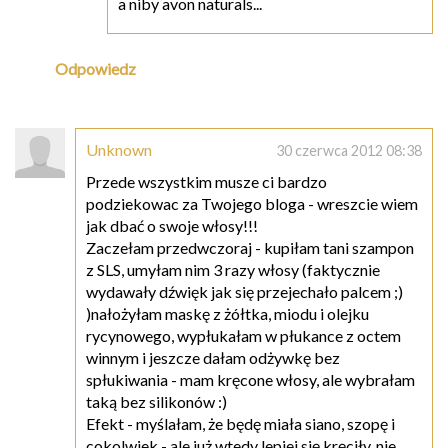
a niby avon naturals...
Odpowiedz
Unknown
30 czerwca 2012 08:38
Przede wszystkim musze ci bardzo
podziekowac za Twojego bloga - wreszcie wiem
jak dbać o swoje włosy!!!
Zaczełam przedwczoraj - kupiłam tani szampon
z SLS, umyłam nim 3 razy włosy (faktycznie
wydawały dźwięk jak się przejechało palcem ;)
)nałożyłam maskę z żółtka, miodu i olejku
rycynowego, wypłukałam w płukance z octem
winnym i jeszcze dałam odżywkę bez
spłukiwania - mam kręcone włosy, ale wybrałam
taką bez silikonów :)
Efekt - myślałam, że będę miała siano, szopę i
cokolwiek - ale już wtedy lepiej się kręciły, nie