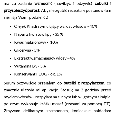
ma za zadanie
wzmocnić
(nawilżyć i odżywić)
cebulki
i
przyspieszyć porost.
Aby nie zgubić receptury postanowiłam
się nią z Wami podzielić :)
Olejek Khadi stymulujący wzrost włosów - 40%
Napar z kwiatów lipy - 35 %
Kwas hialuronowy - 10%
Gliceryna - 5%
Ekstrakt wzmacniający włosy - 4%
Witamina B3 - 5%
Konserwant FEOG - ok. 1%
Serum oczywiście przelałam do
butelki z rozpylaczem
, co
znacznie ułatwia mi aplikację. Stosuję na 2 godziny przed
myciem włosów - rozpylam na suchym lub wilgotnym skalpie,
po czym wykonuję krótki
masaż
(czasami za pomocą TT).
Zmywam delikatnym szamponem, koniecznie nakładam