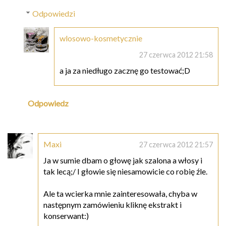
Odpowiedzi
wlosowo-kosmetycznie
27 czerwca 2012 21:58
a ja za niedługo zacznę go testować;D
Odpowiedz
Maxi
27 czerwca 2012 21:57
Ja w sumie dbam o głowę jak szalona a włosy i
tak lecą;/ I głowie się niesamowicie co robię źle.
Ale ta wcierka mnie zainteresowała, chyba w
następnym zamówieniu kliknę ekstrakt i
konserwant:)