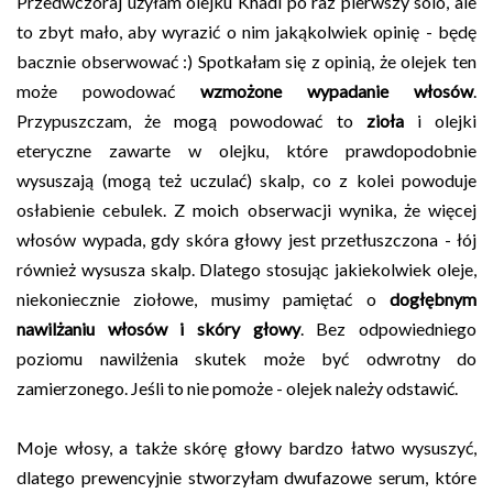
Przedwczoraj użyłam olejku Khadi po raz pierwszy solo, ale
to zbyt mało, aby wyrazić o nim jakąkolwiek opinię - będę
bacznie obserwować :) Spotkałam się z opinią, że olejek ten
może powodować
wzmożone wypadanie włosów
.
Przypuszczam, że mogą powodować to
zioła
i olejki
eteryczne zawarte w olejku, które prawdopodobnie
wysuszają (mogą też uczulać) skalp, co z kolei powoduje
osłabienie cebulek. Z moich obserwacji wynika, że więcej
włosów wypada, gdy skóra głowy jest przetłuszczona - łój
również wysusza skalp. Dlatego stosując jakiekolwiek oleje,
niekoniecznie ziołowe, musimy pamiętać o
dogłębnym
nawilżaniu włosów i skóry głowy
. Bez odpowiedniego
poziomu nawilżenia skutek może być odwrotny do
zamierzonego. Jeśli to nie pomoże - olejek należy odstawić.
Moje włosy, a także skórę głowy bardzo łatwo wysuszyć,
dlatego prewencyjnie stworzyłam dwufazowe serum, które