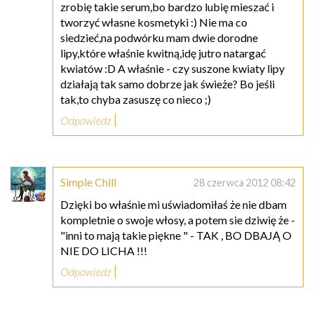
zrobię takie serum,bo bardzo lubię mieszać i
tworzyć własne kosmetyki :) Nie ma co
siedzieć,na podwórku mam dwie dorodne
lipy,które właśnie kwitną,idę jutro natargać
kwiatów :D A właśnie - czy suszone kwiaty lipy
działają tak samo dobrze jak świeże? Bo jeśli
tak,to chyba zasuszę co nieco ;)
Odpowiedz
Simple Chill
28 czerwca 2012 08:42
Dzięki bo właśnie mi uświadomiłaś że nie dbam
kompletnie o swoje włosy, a potem sie dziwię że -
"inni to mają takie piękne " - TAK , BO DBAJĄ O
NIE DO LICHA !!!
Odpowiedz