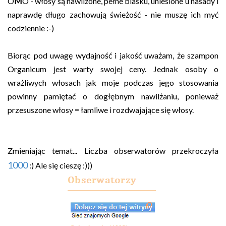
O
M
O - włosy są nawilżone, pełne blasku, uniesione u nasady i
naprawdę długo zachowują świeżość - nie muszę ich myć
codziennie :-)
Biorąc pod uwagę wydajność i jakość uważam, że szampon
Organicum jest warty swojej ceny. Jednak osoby o
wrażliwych włosach jak moje podczas jego stosowania
powinny pamiętać o dogłębnym nawilżaniu, ponieważ
przesuszone włosy = łamliwe i rozdwajające się włosy.
Zmieniając temat... Liczba obserwatorów przekroczyła
1000
:) Ale się cieszę :)))