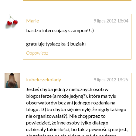
Marie
9 lipca 2012 18:04
bardzo interesujacy szampon!! :)
gratuluje tysiaczka :) buziaki
Odpowiedz
kubekczekolady
9 lipca 2012 18:25
Jesteś chyba jedną z nielicznych osób w
blogosferze (a może jedyną?), która ma tylu
obserwatorów bez ani jednego rozdania na
blogu :D (bo chyba się nie mylę, że nigdy takiego
nie organizowałaś?). Nie chcę przez to
powiedzieć, że inne osoby tylko dlatego
uzbierały takie ilości, bo tak z pewnością nie jest,
ale też nie ma co się okłamywać, że podczas