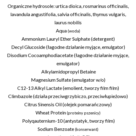
Organiczne hydrosole: urtica dioica, rosmarinus officinalis,
lavandula angustifolia, salvia officinalis, thymus vulgaris,
laurus nobilis
Aqua
(woda)
Ammonium Lauryl Ether Sulphate (detergent)
Decyl Glucoside (łagodne działanie myjące, emulgator)
Disodium Cocoamphodiacetate (łagodne działanie myjące,
emulgator)
Alkylamidopropyl Betaine
Magnesium Sulfate (emulgator w/o)
C12-13 Alkyl Lactate (emolient, tworzy film film)
Climbazole (działa przeciwgrzybiczo, przeciwłupieżowo)
Citrus Sinensis Oil (olejek pomarańczowy)
Wheat Protein
(proteiny pszenicy)
Polyqauternium-10 (antystatyk, tworzy film)
Sodium Benzoate
(konserwant)