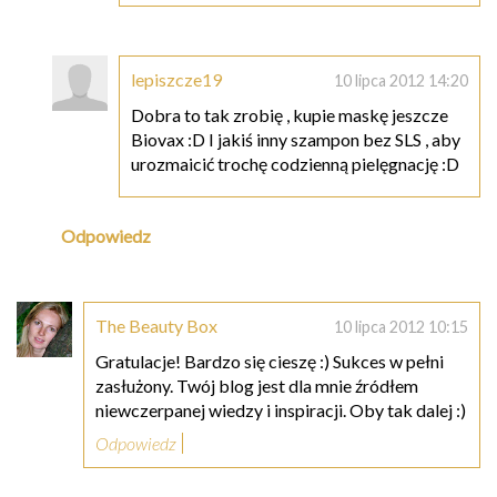
lepiszcze19
10 lipca 2012 14:20
Dobra to tak zrobię , kupie maskę jeszcze
Biovax :D I jakiś inny szampon bez SLS , aby
urozmaicić trochę codzienną pielęgnację :D
Odpowiedz
The Beauty Box
10 lipca 2012 10:15
Gratulacje! Bardzo się cieszę :) Sukces w pełni
zasłużony. Twój blog jest dla mnie źródłem
niewczerpanej wiedzy i inspiracji. Oby tak dalej :)
Odpowiedz