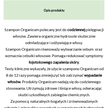
Opis produktu
Szampon Organicum polecany jest do
codziennej
pielęgnacji
włosów. Zawiera organiczne hydrosole skutecznie
odmładzające i odżywiające włosy.
Szampon Organicum równoważy wytwarzanie sebum oraz
wzmacnia cebulki włosowe. Pomaga redukować symptomy
łojotokowego zapalenia skóry
.
Testy kliniczne wykazały, że użycie szamponu Organicum od
8 do 12 razy pomaga zmniejszyć lub zatrzymać
wypadanie
włosów
. Produkty Organicum nadają się do codziennego
stosowania. Utrzymują zdrowe i lśniące włosy, odwracając
skutki szkodliwych zabiegów chemicznych.
Za pomocą naturalnych bogatych i zrównoważonych
witamin i minerałów zawartych w organicznych hydrosolach