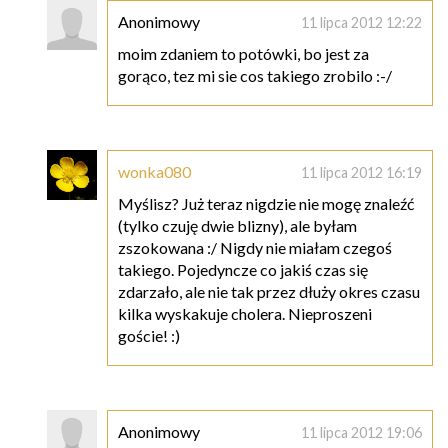
Anonimowy
11 lipca 2012 12:22
moim zdaniem to potówki, bo jest za
gorąco, tez mi sie cos takiego zrobilo :-/
wonka080
11 lipca 2012 16:19
Myślisz? Już teraz nigdzie nie mogę znaleźć
(tylko czuję dwie blizny), ale byłam
zszokowana :/ Nigdy nie miałam czegoś
takiego. Pojedyncze co jakiś czas się
zdarzało, ale nie tak przez dłuży okres czasu
kilka wyskakuje cholera. Nieproszeni
goście! :)
Anonimowy
11 lipca 2012 19:06