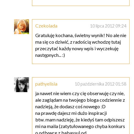
Czekolada
10 lipca 2012 09:24
Gratuluję kochana, świetny wynik! No ale nie
ma się co dziwić, z radością wchodzę tutaj
przeczytać każdy nowy wpis i wyczekuję
następnych... :)
pathyelisia
10 października 2012 01:58
ja nawet nie wiem czy cię obserwuję czy nie,
ale zaglądam na twojego bloga codziennie z
nadzieją, że dodasz coś nowego :D
na prawdę dajesz mi dużo inspiracji
btw. mam nadzieję, że kiedyś tam odpiszesz
mi na maila (zatytułowanego chyba konkurs
o odżywce z babassu) od