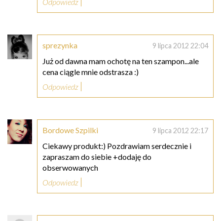
Odpowiedz
sprezynka
9 lipca 2012 22:04
Już od dawna mam ochotę na ten szampon...ale
cena ciągle mnie odstrasza :)
Odpowiedz
Bordowe Szpilki
9 lipca 2012 22:17
Ciekawy produkt:) Pozdrawiam serdecznie i
zapraszam do siebie +dodaję do
obserwowanych
Odpowiedz