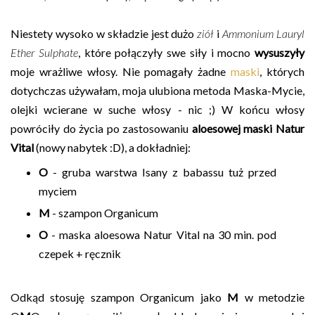
Niestety wysoko w składzie jest dużo
ziół
i
Ammonium Lauryl
Ether Sulphate
, które połączyły swe siły i mocno
wysuszyły
moje wrażliwe włosy. Nie pomagały żadne
maski
, których
dotychczas używałam, moja ulubiona metoda Maska-Mycie,
olejki wcierane w suche włosy - nic ;) W końcu włosy
powróciły do życia po zastosowaniu
aloesowej maski Natur
Vital
(nowy nabytek :D), a dokładniej:
O
- gruba warstwa Isany z babassu tuż przed
myciem
M
- szampon Organicum
O
- maska aloesowa Natur Vital na 30 min. pod
czepek + ręcznik
Odkąd stosuję szampon Organicum jako
M
w metodzie