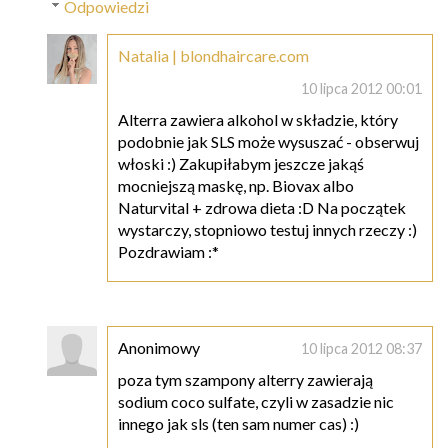
Odpowiedzi
Natalia | blondhaircare.com
10 lipca 2012 00:01
Alterra zawiera alkohol w składzie, który
podobnie jak SLS może wysuszać - obserwuj
włoski :) Zakupiłabym jeszcze jakąś
mocniejszą maskę, np. Biovax albo
Naturvital + zdrowa dieta :D Na początek
wystarczy, stopniowo testuj innych rzeczy :)
Pozdrawiam :*
Anonimowy
10 lipca 2012 08:37
poza tym szampony alterry zawierają
sodium coco sulfate, czyli w zasadzie nic
innego jak sls (ten sam numer cas) :)