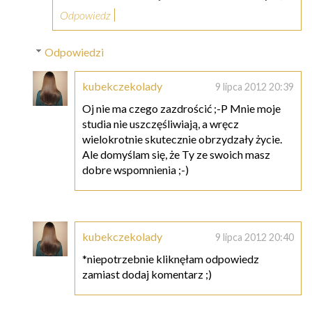
Odpowiedz
Odpowiedzi
kubekczekolady
9 lipca 2012 20:39
Oj nie ma czego zazdrościć ;-P Mnie moje
studia nie uszczęśliwiają, a wręcz
wielokrotnie skutecznie obrzydzały życie.
Ale domyślam się, że Ty ze swoich masz
dobre wspomnienia ;-)
kubekczekolady
9 lipca 2012 20:40
*niepotrzebnie kliknęłam odpowiedz
zamiast dodaj komentarz ;)