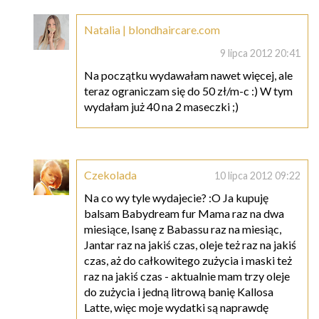
Natalia | blondhaircare.com
9 lipca 2012 20:41
Na początku wydawałam nawet więcej, ale
teraz ograniczam się do 50 zł/m-c :) W tym
wydałam już 40 na 2 maseczki ;)
Czekolada
10 lipca 2012 09:22
Na co wy tyle wydajecie? :O Ja kupuję
balsam Babydream fur Mama raz na dwa
miesiące, Isanę z Babassu raz na miesiąc,
Jantar raz na jakiś czas, oleje też raz na jakiś
czas, aż do całkowitego zużycia i maski też
raz na jakiś czas - aktualnie mam trzy oleje
do zużycia i jedną litrową banię Kallosa
Latte, więc moje wydatki są naprawdę