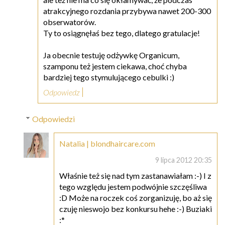
atrakcyjnego rozdania przybywa nawet 200-300
obserwatorów.
Ty to osiągnęłaś bez tego, dlatego gratulacje!
Ja obecnie testuję odżywkę Organicum,
szamponu też jestem ciekawa, choć chyba
bardziej tego stymulującego cebulki :)
Odpowiedz
Odpowiedzi
Natalia | blondhaircare.com
9 lipca 2012 20:35
Właśnie też się nad tym zastanawiałam :-) I z
tego względu jestem podwójnie szczęśliwa
:D Może na roczek coś zorganizuję, bo aż się
czuję nieswojo bez konkursu hehe :-) Buziaki
:*