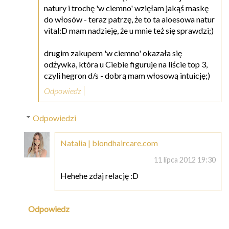
natury i trochę 'w ciemno' wzięłam jakąś maskę
do włosów - teraz patrzę, że to ta aloesowa natur
vital:D mam nadzieję, że u mnie też się sprawdzi;)
drugim zakupem 'w ciemno' okazała się
odżywka, która u Ciebie figuruje na liście top 3,
czyli hegron d/s - dobrą mam włosową intuicję;)
Odpowiedz
Odpowiedzi
Natalia | blondhaircare.com
11 lipca 2012 19:30
Hehehe zdaj relację :D
Odpowiedz