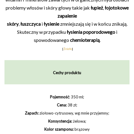
problemy włosów i skóry głowy takie jak
łupież
,
łojotokowe
zapalenie
skóry
,
łuszczyca
i
łysienie
zmniejszają się i w końcu znikają.
Skuteczny w przypadku
łysienia poporodowego
i
spowodowanego
chemioterapią
.
[
Źródło
]
Cechy produktu
Pojemność
: 350 ml;
Cena:
38 zł;
Zapach:
ziołowo-cytrusowy, wg mnie przyjemny;
Konsystencja:
żelowa;
Kolor szamponu:
brązowy