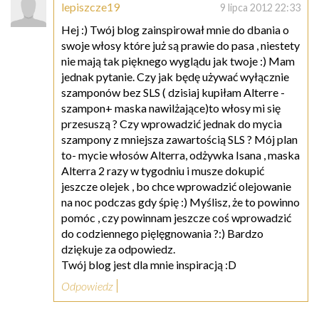
lepiszcze19
9 lipca 2012 22:33
Hej :) Twój blog zainspirował mnie do dbania o
swoje włosy które już są prawie do pasa , niestety
nie mają tak pięknego wyglądu jak twoje :) Mam
jednak pytanie. Czy jak będę używać wyłącznie
szamponów bez SLS ( dzisiaj kupiłam Alterre -
szampon+ maska nawilżające)to włosy mi się
przesuszą ? Czy wprowadzić jednak do mycia
szampony z mniejsza zawartością SLS ? Mój plan
to- mycie włosów Alterra, odżywka Isana , maska
Alterra 2 razy w tygodniu i musze dokupić
jeszcze olejek , bo chce wprowadzić olejowanie
na noc podczas gdy śpię :) Myślisz, że to powinno
pomóc , czy powinnam jeszcze coś wprowadzić
do codziennego pięlęgnowania ?:) Bardzo
dziękuje za odpowiedz.
Twój blog jest dla mnie inspiracją :D
Odpowiedz