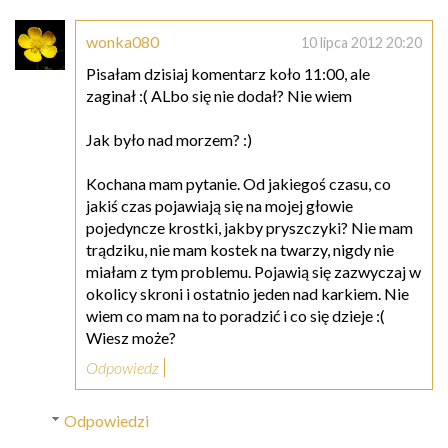
wonka080
10 lipca 2012 20:20
Pisałam dzisiaj komentarz koło 11:00, ale
zaginał :( ALbo się nie dodał? Nie wiem
Jak było nad morzem? :)
Kochana mam pytanie. Od jakiegoś czasu, co
jakiś czas pojawiają się na mojej głowie
pojedyncze krostki, jakby pryszczyki? Nie mam
trądziku, nie mam kostek na twarzy, nigdy nie
miałam z tym problemu. Pojawią się zazwyczaj w
okolicy skroni i ostatnio jeden nad karkiem. Nie
wiem co mam na to poradzić i co się dzieje :(
Wiesz może?
Odpowiedz
Odpowiedzi