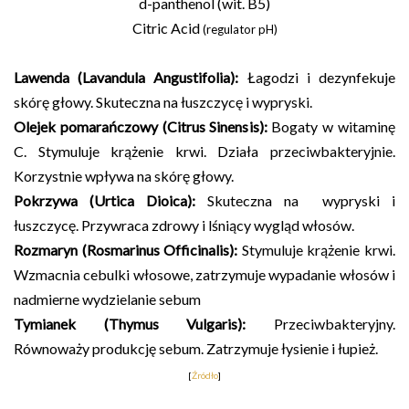
d-panthenol (wit. B5)
Citric Acid
(regulator pH)
Lawenda (Lavandula Angustifolia):
Łagodzi i dezynfekuje
skórę głowy. Skuteczna na łuszczycę i wypryski.
Olejek pomarańczowy (Citrus Sinensis):
Bogaty w witaminę
C. Stymuluje krążenie krwi. Działa przeciwbakteryjnie.
Korzystnie wpływa na skórę głowy.
Pokrzywa (Urtica Dioica):
Skuteczna na wypryski i
łuszczycę. Przywraca zdrowy i lśniący wygląd włosów.
Rozmaryn (Rosmarinus Officinalis):
Stymuluje krążenie krwi.
Wzmacnia cebulki włosowe, zatrzymuje wypadanie włosów i
nadmierne wydzielanie sebum
Tymianek (Thymus Vulgaris):
Przeciwbakteryjny.
Równoważy produkcję sebum. Zatrzymuje łysienie i łupież.
[
Źródło
]