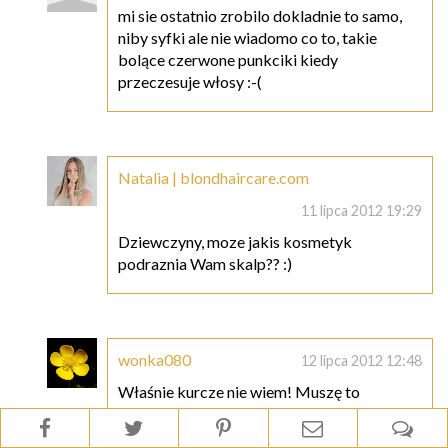
mi sie ostatnio zrobilo dokladnie to samo,
niby syfki ale nie wiadomo co to, takie
bolące czerwone punkciki kiedy
przeczesuje włosy :-(
Natalia | blondhaircare.com
11 lipca 2012 19:29
Dziewczyny, moze jakis kosmetyk
podraznia Wam skalp?? :)
wonka080
12 lipca 2012 12:48
Właśnie kurcze nie wiem! Muszę to
zaobserwować :(
A jak takie coś wyskoczy to jak sobie