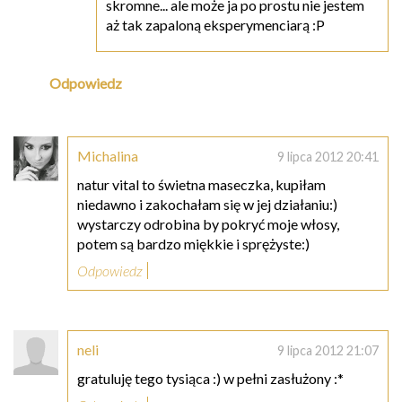
skromne... ale może ja po prostu nie jestem
aż tak zapaloną eksperymenciarą :P
Odpowiedz
Michalina
9 lipca 2012 20:41
natur vital to świetna maseczka, kupiłam
niedawno i zakochałam się w jej działaniu:)
wystarczy odrobina by pokryć moje włosy,
potem są bardzo miękkie i sprężyste:)
Odpowiedz
neli
9 lipca 2012 21:07
gratuluję tego tysiąca :) w pełni zasłużony :*