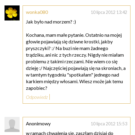
wonka080
10 lipca 2012 13:42
Jak było nad morzem? :)
Kochana, mam małe pytanie. Ostatnio na mojej
głowie pojawiają się dziwne krostki, jakby
pryszczyki? :/ Na buzi nie mam żadnego
trądziku, ani nic z tych rzeczy. Nigdy nie miałam
problemu z takimi rzeczami. Nie wiem co się
dzieję :/ Najczęściej pojawiają się na skroniach, a
w tamtym tygodniu "spotkałam" jednego nad
karkiem między włosami. Wiesz może jak temu
zapobiec?
Odpowiedz
Anonimowy
10 lipca 2012 15:53
w ramach chwalenia się, zaszłam dzisiaj do