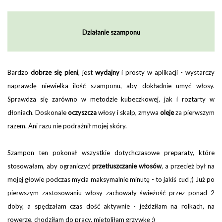
Działanie szamponu
Bardzo
dobrze się pieni
, jest
wydajny
i prosty w aplikacji - wystarczy
naprawdę niewielka ilość szamponu, aby dokładnie umyć włosy.
Sprawdza się zarówno w metodzie kubeczkowej, jak i roztarty w
dłoniach. Doskonale
oczyszcza
włosy i skalp, zmywa
oleje
za pierwszym
razem. Ani razu nie podrażnił mojej skóry.
Szampon ten pokonał wszystkie dotychczasowe preparaty, które
stosowałam, aby ograniczyć
przetłuszczanie włosów
, a przecież był na
mojej głowie podczas mycia maksymalnie minutę - to jakiś cud ;) Już po
pierwszym zastosowaniu włosy zachowały świeżość przez ponad 2
doby, a spędzałam czas dość aktywnie - jeździłam na rolkach, na
rowerze, chodziłam do pracy, miętoliłam grzywkę :)