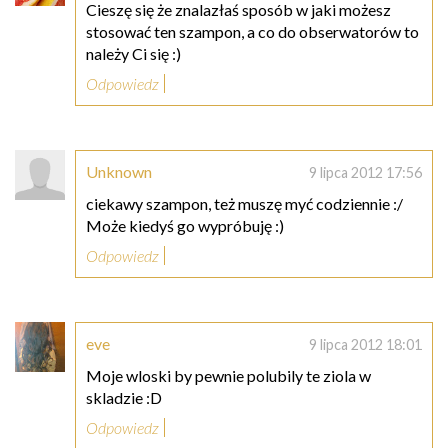
Cieszę się że znalazłaś sposób w jaki możesz
stosować ten szampon, a co do obserwatorów to
należy Ci się :)
Odpowiedz
Unknown
9 lipca 2012 17:56
ciekawy szampon, też muszę myć codziennie :/
Może kiedyś go wypróbuję :)
Odpowiedz
eve
9 lipca 2012 18:01
Moje wloski by pewnie polubily te ziola w
skladzie :D
Odpowiedz