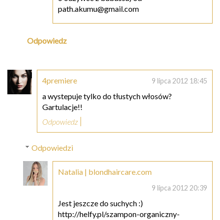
path.akumu@gmail.com
Odpowiedz
4premiere
9 lipca 2012 18:45
a wystepuje tylko do tłustych włosów?
Gartulacje!!
Odpowiedz
Odpowiedzi
Natalia | blondhaircare.com
9 lipca 2012 20:39
Jest jeszcze do suchych :)
http://helfy.pl/szampon-organiczny-