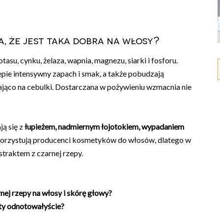
, że jest taka dobra na włosy?
tasu, cynku, żelaza, wapnia, magnezu, siarki i fosforu.
epie intensywny zapach i smak, a także pobudzają
ająco na cebulki. Dostarczana w pożywieniu wzmacnia nie
ją się z
łupieżem, nadmiernym łojotokiem, wypadaniem
ykorzystują producenci kosmetyków do włosów, dlatego w
straktem z czarnej rzepy.
nej rzepy na włosy i skórę głowy?
ty odnotowałyście?