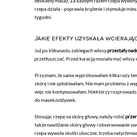
delikatny masaż. Za każdym razem rzepa wywoływał
rzepa działa - poprawia krążenie i stymuluje mie
tygodni.
Jakie efekty uzyskała wcierają
Już po kilkunastu zabiegach włosy
przestały nad
przetłuszczać. Przed kuracją musiała myć włosy co
Przyznam, że sama wypróbowałam kilka razy ten 
skórę i nie spłukiwałam. Nie mam problemu z wy
więc nie kontynuowałam. Niektórzy rozprowadza
do masek/odżywek.
Stosując rzepę na skórę głowy, należy robić
prze
także nawilżanie skóry głowy i obserwowanie swo
rzepa wywoła skutki uboczne, trzeba natychmiast