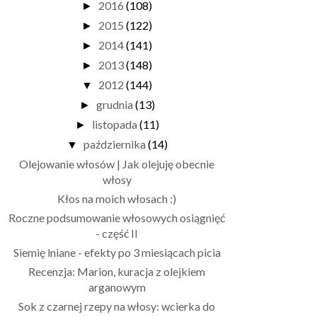
2016
(108)
►
2015
(122)
►
2014
(141)
►
2013
(148)
►
2012
(144)
▼
grudnia
(13)
►
listopada
(11)
►
października
(14)
▼
Olejowanie włosów | Jak olejuję obecnie
włosy
Kłos na moich włosach :)
Roczne podsumowanie włosowych osiągnięć
- część II
Siemię lniane - efekty po 3 miesiącach picia
Recenzja: Marion, kuracja z olejkiem
arganowym
Sok z czarnej rzepy na włosy: wcierka do