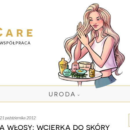
Care
WSPÓŁPRACA
URODA
a, 21 października 2012
a włosy: wcierka do skóry