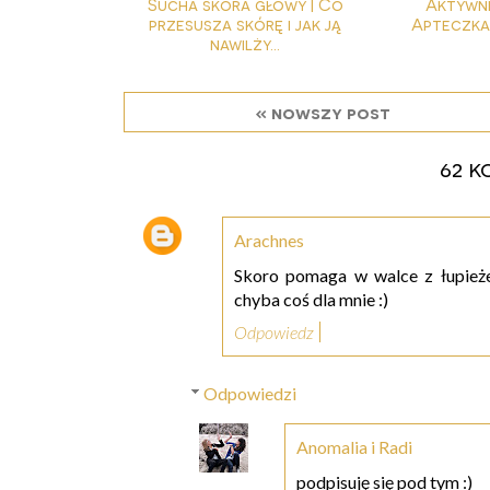
Sucha skóra głowy | Co
Aktywne
przesusza skórę i jak ją
Apteczka 
nawilży...
« nowszy post
62 k
Arachnes
Skoro pomaga w walce z łupież
chyba coś dla mnie :)
Odpowiedz
Odpowiedzi
Anomalia i Radi
podpisuję się pod tym :)