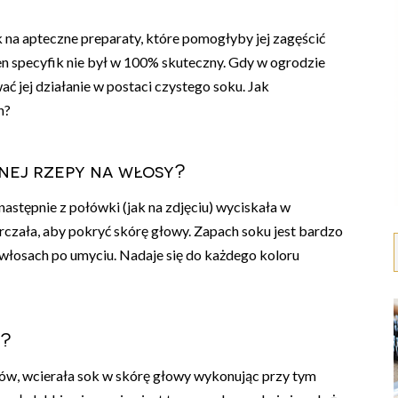
k na apteczne preparaty, które pomogłyby jej zagęścić
n specyfik nie był w 100% skuteczny. Gdy w ogrodzie
ć jej działanie w postaci czystego soku. Jak
h?
nej rzepy na włosy?
astępnie z połówki (jak na zdjęciu) wyciskała w
rczała, aby pokryć skórę głowy. Zapach soku jest bardzo
na włosach po umyciu. Nadaje się do każdego koloru
y?
ów, wcierała sok w skórę głowy wykonując przy tym