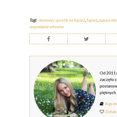
Tagi:
domowy sposób na łupież
,
łupież
,
natura dla
wypadanie włosów
Od 2011 r
zaczęło s
postanow
pięknych
Kup mo
Zobac