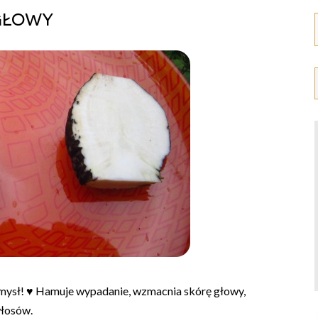
głowy
mysł! ♥ Hamuje wypadanie, wzmacnia skórę głowy,
włosów.