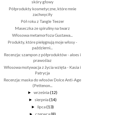
skóry głowy
Półprodukty kosmetyczne, które mnie
zachwyciły
Pół roku z Tangle Teezer
Maseczka ze spiruliny na twarz
Włosowa metamorfoza Gustawa...
Produkty, które pielęgnują moje włosy -
październi...
Recenzja: szampon z półproduktów - aloes i
prawoślaz
Włosowa motywacja z życia wzięta - Kasia i
Patrycja
Recenzja: maska do włosów Dolce Anti-Age
(Pettenon...
września
(12)
►
sierpnia
(14)
►
lipca
(13)
►
czerwca
(8)
►