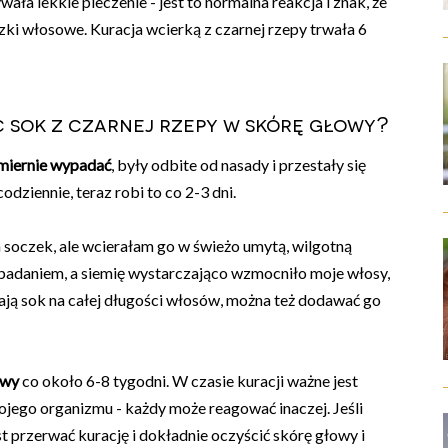
a lekkie pieczenie - jest to normalna reakcja i znak, że
szki włosowe. Kuracja wcierką z czarnej rzepy trwała 6
c sok z czarnej rzepy w skórę głowy?
miernie wypadać
, były odbite od nasady i przestały się
dziennie, teraz robi to co 2-3 dni.
soczek, ale wcierałam go w świeżo umytą, wilgotną
padaniem, a siemię wystarczająco wzmocniło moje włosy,
ją sok na całej długości włosów, można też dodawać go
rwy
co około 6-8 tygodni. W czasie kuracji ważne jest
jego organizmu - każdy może reagować inaczej. Jeśli
 przerwać kurację i dokładnie oczyścić skórę głowy i