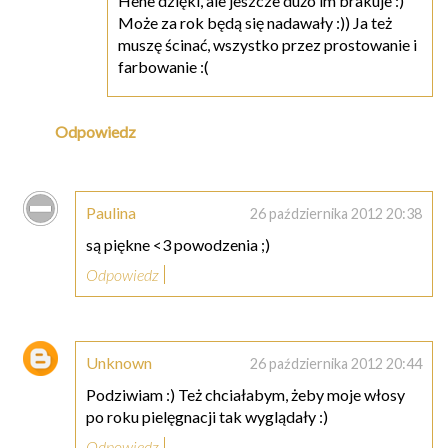
Hehe dzięki, ale jeszcze dużo im brakuje :)
Może za rok będą się nadawały :)) Ja też
muszę ścinać, wszystko przez prostowanie i
farbowanie :(
Odpowiedz
Paulina
26 października 2012 20:38
są piękne <3 powodzenia ;)
Odpowiedz
Unknown
26 października 2012 20:44
Podziwiam :) Też chciałabym, żeby moje włosy
po roku pielęgnacji tak wyglądały :)
Odpowiedz