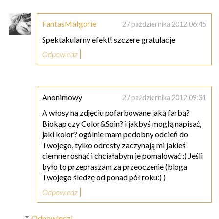
FantasMałgorie
27 października 2012 06:45
Spektakularny efekt! szczere gratulacje
Odpowiedz
Anonimowy
27 października 2012 09:31
A włosy na zdjęciu pofarbowane jaką farbą?
Biokap czy Color&Soin? i jakbyś mogłą napisać,
jaki kolor? ogólnie mam podobny odcień do
Twojego, tylko odrosty zaczynają mi jakieś
ciemne rosnąć i chciałabym je pomalować :) Jeśli
było to przepraszam za przeoczenie (bloga
Twojego śledzę od ponad pół roku:) )
Odpowiedz
Odpowiedzi