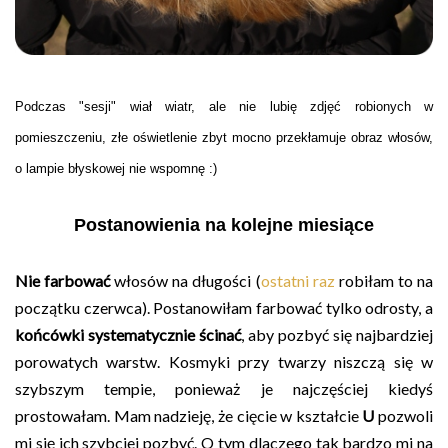
Podczas
"sesji"
wiał
wiatr
, ale nie lubię zdjęć robionych
w
pomieszczeniu, z
łe oświetlenie
zbyt m
ocno przekłamuje
obraz
włosów
,
o
lampie błysko
wej nie wspomnę
:
)
Postanowienia na kolejne miesiące
Nie farbować
włosów na długości (
ostatni raz
robiłam to na
początku czerwca). Postanowiłam farbować tylko odrosty, a
końcówki systematycznie ścinać
, aby pozbyć się najbardziej
porowatych warstw. Kosmyki przy twarzy niszczą się w
szybszym tempie, ponieważ je najczęściej kiedyś
prostowałam. Mam nadzieję, że cięcie w kształcie
U
pozwoli
mi się ich szybciej pozbyć. O tym dlaczego tak bardzo mi na