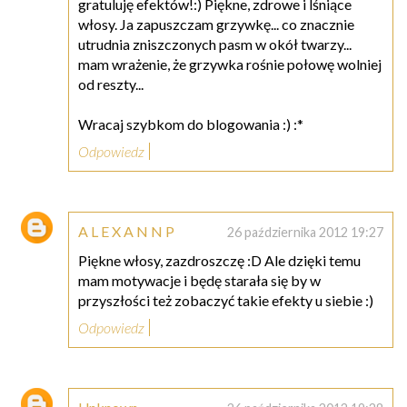
gratuluję efektów!:) Piękne, zdrowe i lśniące
włosy. Ja zapuszczam grzywkę... co znacznie
utrudnia zniszczonych pasm w okół twarzy...
mam wrażenie, że grzywka rośnie połowę wolniej
od reszty...
Wracaj szybkom do blogowania :) :*
Odpowiedz
A L E X A N N P
26 października 2012 19:27
Piękne włosy, zazdroszczę :D Ale dzięki temu
mam motywacje i będę starała się by w
przyszłości też zobaczyć takie efekty u siebie :)
Odpowiedz