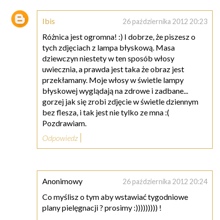
Ibis
26 października 2012 20:23
Różnica jest ogromna! :) I dobrze, że piszesz o
tych zdjęciach z lampa błyskową. Masa
dziewczyn niestety w ten sposób włosy
uwiecznia, a prawda jest taka że obraz jest
przekłamany. Moje włosy w świetle lampy
błyskowej wyglądają na zdrowe i zadbane...
gorzej jak się zrobi zdjęcie w świetle dziennym
bez flesza, i tak jest nie tylko ze mna :(
Pozdrawiam.
Odpowiedz
Anonimowy
26 października 2012 20:24
Co myślisz o tym aby wstawiać tygodniowe
plany pielęgnacji ? prosimy :))))))))) !