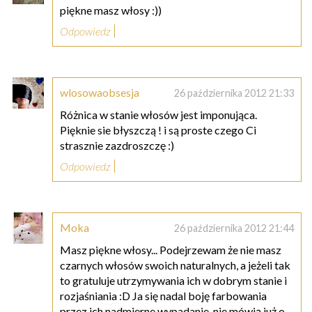
piękne masz włosy :))
Odpowiedz
wlosowaobsesja
26 października 2012 21:33
Różnica w stanie włosów jest imponująca.
Pięknie sie błyszczą ! i są proste czego Ci
strasznie zazdroszczę :)
Odpowiedz
Moka
26 października 2012 21:44
Masz piękne włosy... Podejrzewam że nie masz
czarnych włosów swoich naturalnych, a jeżeli tak
to gratuluje utrzymywania ich w dobrym stanie i
rozjaśniania :D Ja się nadal boję farbowania
przez ich nadmierne wypadanie, nie mówią już o