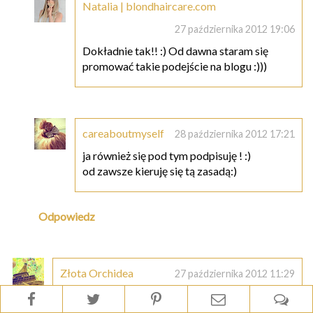
Natalia | blondhaircare.com
27 października 2012 19:06
Dokładnie tak!! :) Od dawna staram się
promować takie podejście na blogu :)))
careaboutmyself
28 października 2012 17:21
ja również się pod tym podpisuję ! :)
od zawsze kieruję się tą zasadą:)
Odpowiedz
Złota Orchidea
27 października 2012 11:29
Zakochałam się chyba w twoich włosach :D
też bym chciała taką czuprynę :D i będę do tego