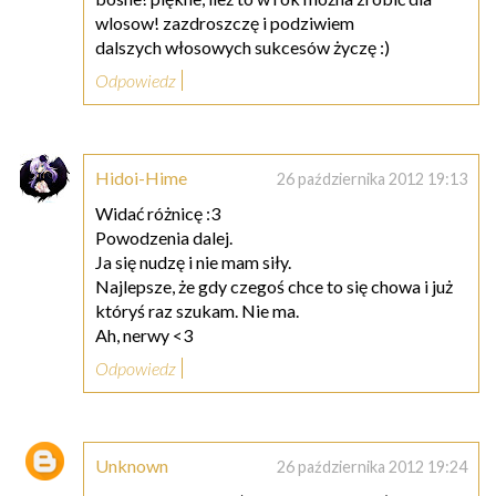
wlosow! zazdroszczę i podziwiem
dalszych włosowych sukcesów życzę :)
Odpowiedz
Hidoi-Hime
26 października 2012 19:13
Widać różnicę :3
Powodzenia dalej.
Ja się nudzę i nie mam siły.
Najlepsze, że gdy czegoś chce to się chowa i już
któryś raz szukam. Nie ma.
Ah, nerwy <3
Odpowiedz
Unknown
26 października 2012 19:24