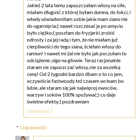
Jakieś 2 lata temu zapuszczałam włosy na siłe,
miałam długość z której byłam dumna, do łokci, i
wtedy uświadomiłam sobie jakie mam siano nie
do ogarnięcia;( nawet rozczesać je po umyciu
było ciężko;( poszłam do fryzjerki zrobić
odrosty i za jej radą i tym, że nie miałam już
cierpliwości do tego siana, ściełam włosy do
ramion! I nawet mi żal nie było jak poczułam to
odciążenie, ulge na głowie. Teraz racjonalnie
staram sie zapuszczać włosy, nie za wszelką
cenę! Od 2 tygodni bardzo dbam o to co jem,
oczywiście fastwoody też czasem wcinam bo
lubie, ale staram się jak najwięcej owoców,
warzyw i soków 100% spożywać;) co daje
świetne efekty;) pozdrawiam
Odpowiedz
Odpowiedzi