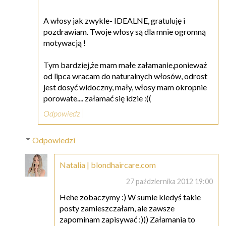
A włosy jak zwykle- IDEALNE, gratuluję i
pozdrawiam. Twoje włosy są dla mnie ogromną
motywacją !
Tym bardziej,że mam małe załamanie,ponieważ
od lipca wracam do naturalnych włosów, odrost
jest dosyć widoczny, mały, włosy mam okropnie
porowate.... załamać się idzie :((
Odpowiedz
Odpowiedzi
Natalia | blondhaircare.com
27 października 2012 19:00
Hehe zobaczymy :) W sumie kiedyś takie
posty zamieszczałam, ale zawsze
zapominam zapisywać :))) Załamania to