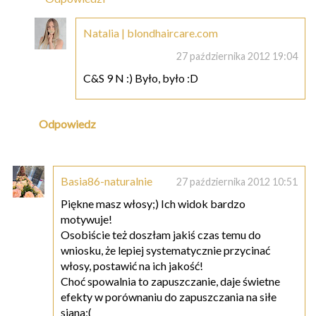
Natalia | blondhaircare.com
27 października 2012 19:04
C&S 9 N :) Było, było :D
Odpowiedz
Basia86-naturalnie
27 października 2012 10:51
Piękne masz włosy;) Ich widok bardzo
motywuje!
Osobiście też doszłam jakiś czas temu do
wniosku, że lepiej systematycznie przycinać
włosy, postawić na ich jakość!
Choć spowalnia to zapuszczanie, daje świetne
efekty w porównaniu do zapuszczania na siłe
siana;(