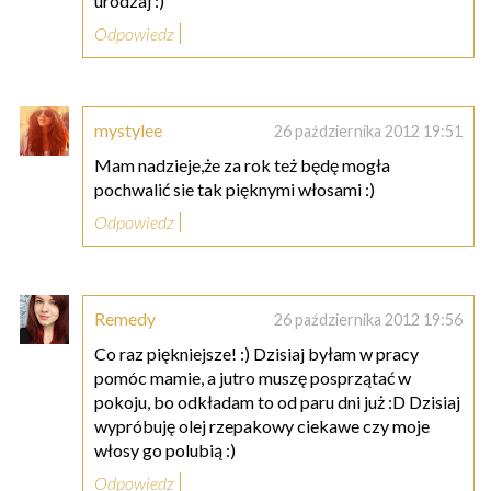
urodzaj :)
Odpowiedz
mystylee
26 października 2012 19:51
Mam nadzieje,że za rok też będę mogła
pochwalić sie tak pięknymi włosami :)
Odpowiedz
Remedy
26 października 2012 19:56
Co raz piękniejsze! :) Dzisiaj byłam w pracy
pomóc mamie, a jutro muszę posprzątać w
pokoju, bo odkładam to od paru dni już :D Dzisiaj
wypróbuję olej rzepakowy ciekawe czy moje
włosy go polubią :)
Odpowiedz