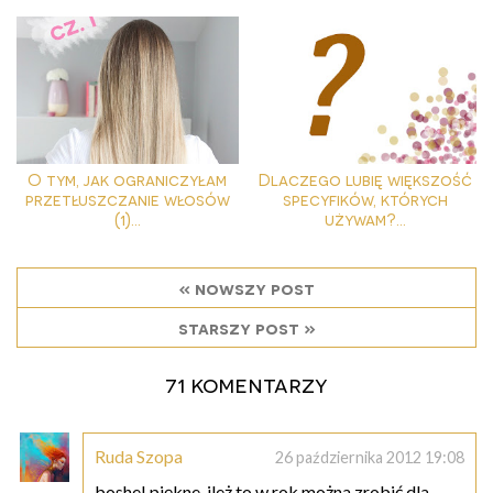
O tym, jak ograniczyłam
Dlaczego lubię większość
przetłuszczanie włosów
specyfików, których
(1)...
używam?...
« nowszy post
starszy post »
71 komentarzy
Ruda Szopa
26 października 2012 19:08
boshe! piękne, ileż to w rok można zrobić dla