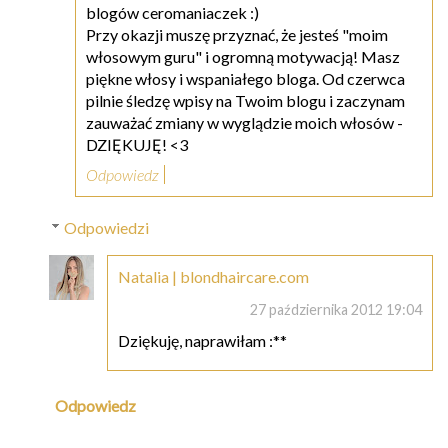
blogów ceromaniaczek :)
Przy okazji muszę przyznać, że jesteś "moim
włosowym guru" i ogromną motywacją! Masz
piękne włosy i wspaniałego bloga. Od czerwca
pilnie śledzę wpisy na Twoim blogu i zaczynam
zauważać zmiany w wyglądzie moich włosów -
DZIĘKUJĘ! <3
Odpowiedz
Odpowiedzi
Natalia | blondhaircare.com
27 października 2012 19:04
Dziękuję, naprawiłam :**
Odpowiedz