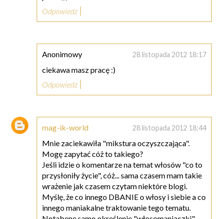
Odpowiedz
Anonimowy
28 listopada 2012 18:17
ciekawa masz pracę :)
Odpowiedz
mag-ik-world
28 listopada 2012 18:44
Mnie zaciekawiła "mikstura oczyszczająca".
Mogę zapytać cóż to takiego?
Jeśli idzie o komentarze na temat włosów "co to
przysłoniły życie", cóż... sama czasem mam takie
wrażenie jak czasem czytam niektóre blogi.
Myślę, że co innego DBANIE o włosy i siebie a co
innego maniakalne traktowanie tego tematu.
Notabene samo określenie "włosomaniaczki"