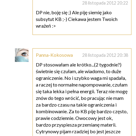
28 listopada 2012 20:22
DP nie, boję się ;) Ale piję siemię jako
subsytut KB ;-) Ciekawa jestem Twoich
wrażeń :>
Panna-Kokosowa
28 listopada 2012 20:38
DP stosowałam ale krótko...(2 tygodnie?)
świetnie się czułam, ale wiadomo, to duże
ograniczenie. No i szybko waga mi spadała,
a raczej to normalne napompowanie, czułam
się taka lekka i pełna energii. Teraz nie mogę
znów do tego wrócić, bo pracując nie mam
za bardzo czasu na takie ograniczenia i
kombinowanie. Za to KB piję bardzo często,
prawie codziennie. Owocowy jest ok,
bardzo przyspiesza przemianę materii.
Cytrynowy pijam rzadziej bo jest jeszcze