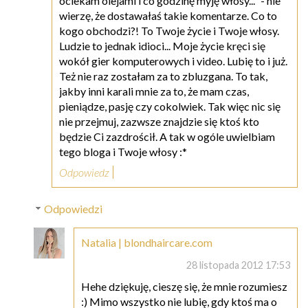
ociekam olejami i co godzinę myję włosy..." - nie
wierzę, że dostawałaś takie komentarze. Co to
kogo obchodzi?! To Twoje życie i Twoje włosy.
Ludzie to jednak idioci... Moje życie kręci się
wokół gier komputerowych i video. Lubię to i już.
Też nie raz zostałam za to zbluzgana. To tak,
jakby inni karali mnie za to, że mam czas,
pieniądze, pasję czy cokolwiek. Tak więc nic się
nie przejmuj, zazwsze znajdzie się ktoś kto
będzie Ci zazdrościł. A tak w ogóle uwielbiam
tego bloga i Twoje włosy :*
Odpowiedz
Odpowiedzi
Natalia | blondhaircare.com
28 listopada 2012 17:53
Hehe dziękuję, cieszę się, że mnie rozumiesz
:) Mimo wszystko nie lubię, gdy ktoś ma o