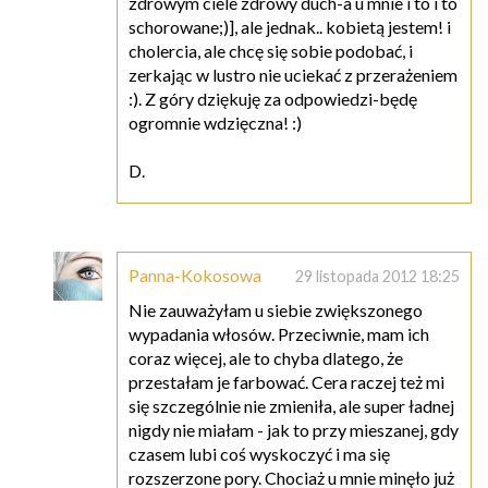
zdrowym ciele zdrowy duch-a u mnie i to i to
schorowane;)], ale jednak.. kobietą jestem! i
cholercia, ale chcę się sobie podobać, i
zerkając w lustro nie uciekać z przerażeniem
:). Z góry dziękuję za odpowiedzi-będę
ogromnie wdzięczna! :)
D.
Panna-Kokosowa
29 listopada 2012 18:25
Nie zauważyłam u siebie zwiększonego
wypadania włosów. Przeciwnie, mam ich
coraz więcej, ale to chyba dlatego, że
przestałam je farbować. Cera raczej też mi
się szczególnie nie zmieniła, ale super ładnej
nigdy nie miałam - jak to przy mieszanej, gdy
czasem lubi coś wyskoczyć i ma się
rozszerzone pory. Chociaż u mnie minęło już