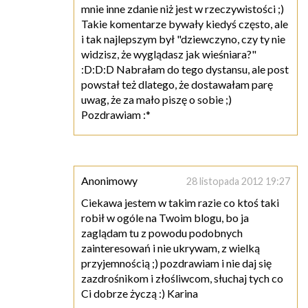
mnie inne zdanie niż jest w rzeczywistości ;)
Takie komentarze bywały kiedyś często, ale
i tak najlepszym był "dziewczyno, czy ty nie
widzisz, że wyglądasz jak wieśniara?"
:D:D:D Nabrałam do tego dystansu, ale post
powstał też dlatego, że dostawałam parę
uwag, że za mało piszę o sobie ;)
Pozdrawiam :*
Anonimowy
28 listopada 2012 19:27
Ciekawa jestem w takim razie co ktoś taki
robił w ogóle na Twoim blogu, bo ja
zaglądam tu z powodu podobnych
zainteresowań i nie ukrywam, z wielką
przyjemnością ;) pozdrawiam i nie daj się
zazdrośnikom i złośliwcom, słuchaj tych co
Ci dobrze życzą :) Karina