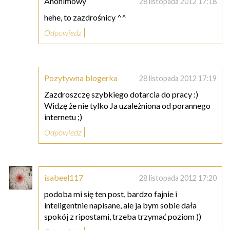
Anonimowy
28 listopada 2012 17:18
hehe, to zazdrośnicy ^^
Odpowiedz
Pozytywna blogerka
28 listopada 2012 17:19
Zazdroszczę szybkiego dotarcia do pracy :)
Widzę że nie tylko Ja uzależniona od porannego
internetu ;)
Odpowiedz
isabeel117
28 listopada 2012 17:20
podoba mi się ten post, bardzo fajnie i
inteligentnie napisane, ale ja bym sobie dała
spokój z ripostami, trzeba trzymać poziom ))