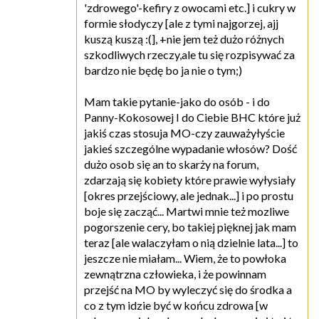
'zdrowego'-kefiry z owocami etc.] i cukry w
formie słodyczy [ale z tymi najgorzej, ajj
kuszą kuszą :(], +nie jem też dużo różnych
szkodliwych rzeczy,ale tu się rozpisywać za
bardzo nie będę bo ja nie o tym;)
Mam takie pytanie-jako do osób - i do
Panny-Kokosowej I do Ciebie BHC które już
jakiś czas stosuja MO-czy zauważyłyście
jakieś szczególne wypadanie włosów? Dość
dużo osob się an to skarży na forum,
zdarzają się kobiety które prawie wyłysiały
[okres przejściowy, ale jednak...] i po prostu
boje się zacząć... Martwi mnie też mozliwe
pogorszenie cery, bo takiej pięknej jak mam
teraz [ale walaczyłam o nią dzielnie lata...] to
jeszcze nie miałam... Wiem, że to powłoka
zewnątrzna człowieka, i że powinnam
przejść na MO by wyleczyć się do środka a
co z tym idzie być w końcu zdrowa [w