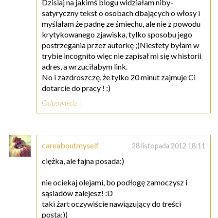
Dzisiaj na jakimś blogu widziałam niby-
satyryczny tekst o osobach dbających o włosy i
myślałam że padnę ze śmiechu, ale nie z powodu
krytykowanego zjawiska, tylko sposobu jego
postrzegania przez autorkę ;)Niestety byłam w
trybie incognito więc nie zapisał mi się w historii
adres, a wrzuciłabym link.
No i zazdroszczę, że tylko 20 minut zajmuje Ci
dotarcie do pracy ! :)
Odpowiedz
careaboutmyself
28 listopada 2012 18:11
ciężka, ale fajna posada:)
nie ociekaj olejami, bo podłogę zamoczysz i
sąsiadów zalejesz! :D
taki żart oczywiście nawiązujący do treści
posta;))