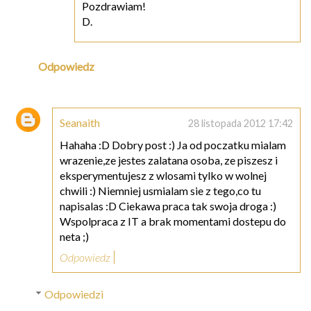
Pozdrawiam!
D.
Odpowiedz
Seanaith
28 listopada 2012 17:42
Hahaha :D Dobry post :) Ja od poczatku mialam
wrazenie,ze jestes zalatana osoba, ze piszesz i
eksperymentujesz z wlosami tylko w wolnej
chwili :) Niemniej usmialam sie z tego,co tu
napisalas :D Ciekawa praca tak swoja droga :)
Wspolpraca z IT a brak momentami dostepu do
neta ;)
Odpowiedz
Odpowiedzi