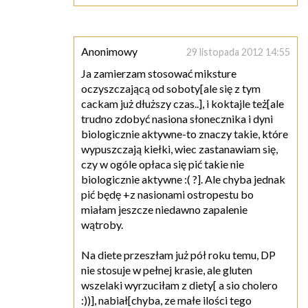
Anonimowy
29 listopada 2012 14:55
Ja zamierzam stosować miksture
oczyszczającą od soboty[ale się z tym
cackam już dłuższy czas..], i koktajle też[ale
trudno zdobyć nasiona słonecznika i dyni
biologicznie aktywne-to znaczy takie, które
wypuszczają kiełki, wiec zastanawiam się,
czy w ogóle opłaca się pić takie nie
biologicznie aktywne :( ?]. Ale chyba jednak
pić będę +z nasionami ostropestu bo
miałam jeszcze niedawno zapalenie
wątroby.
Na diete przeszłam już pół roku temu, DP
nie stosuje w pełnej krasie, ale gluten
wszelaki wyrzuciłam z diety[ a sio cholero
:))], nabiał[chyba, ze małe ilości tego