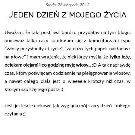
środa, 28 listopada 2012
Jeden dzień z mojego życia
Uważam, że taki post jest bardzo przydatny na tym blogu,
ponieważ kilka razy spotkałam się z komentarzami typu
"włosy przysłoniły ci życie", "za dużo tych papek nakładasz
na głowę" i mam wrażenie, że niektórzy myślą, że
tylko leżę,
ociekam olejami i co godzinę myję włosy
... :D A tak naprawdę
czas, który poświęcam codziennie na pielęgnowanie włosów,
a nawet całego ciała jest o wieeeele krótszy niż czas, w
którym napiszę tego posta :)
Jeśli jesteście ciekawe, jak wygląda mój szary dzień - miłego
czytania ;)