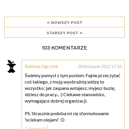
« nowszy post
starszy post »
103 komentarze
Balbina Ogryzek
28 listopada 2012 17:18
Świetny pomysł z tym postem. Fajnie przeczytać
coś takiego, z moją wyobraźnią widzę to
wszystko: jak zaspana wstajesz, myjesz buzię,
idziesz do pracy... :) Ciekawe stanowisko,
wymagające dobrej organizacji.
PS. Strasznie podoba mi się sformułowanie
'ociekam olejami' :D
Odpowiedz