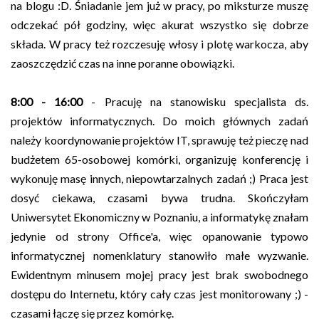
na blogu :D. Śniadanie jem już w pracy, po miksturze muszę
odczekać pół godziny, więc akurat wszystko się dobrze
składa. W pracy też rozczesuję włosy i plotę warkocza, aby
zaoszczędzić czas na inne poranne obowiązki.
8:00 - 16:00
- Pracuję na stanowisku specjalista ds.
projektów informatycznych. Do moich głównych zadań
należy koordynowanie projektów IT, sprawuję też pieczę nad
budżetem 65-osobowej komórki, organizuję konferencję i
wykonuję masę innych, niepowtarzalnych zadań ;) Praca jest
dosyć ciekawa, czasami bywa trudna. Skończyłam
Uniwersytet Ekonomiczny w Poznaniu, a informatykę znałam
jedynie od strony Office'a, więc opanowanie typowo
informatycznej nomenklatury stanowiło małe wyzwanie.
Ewidentnym minusem mojej pracy jest brak swobodnego
dostępu do Internetu, który cały czas jest monitorowany ;) -
czasami łączę się przez komórkę.