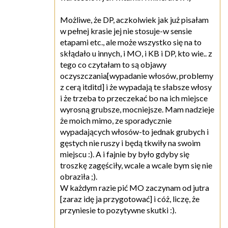
Możliwe, że DP, aczkolwiek jak już pisałam
w pełnej krasie jej nie stosuje-w sensie
etapami etc., ale może wszystko się na to
skłądało u innych, i MO, i KB i DP, kto wie.. z
tego co czytałam to są objawy
oczyszczania[wypadanie włosów, problemy
z cerą itditd] i że wypadają te słabsze włosy
i że trzeba to przeczekać bo na ich miejsce
wyrosną grubsze, mocniejsze. Mam nadzieje
że moich mimo, ze sporadycznie
wypadających włosów-to jednak grubych i
gęstych nie ruszy i będą tkwiły na swoim
miejscu :). A i fajnie by było gdyby się
troszkę zagęściły, wcale a wcale bym się nie
obraziła ;).
W każdym razie pić MO zaczynam od jutra
[zaraz idę ja przygotować] i cóż, liczę, że
przyniesie to pozytywne skutki :).