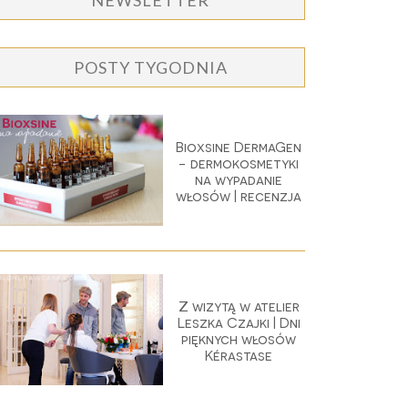
NEWSLETTER
POSTY TYGODNIA
Bioxsine DermaGen
- dermokosmetyki
na wypadanie
włosów | recenzja
Z wizytą w atelier
Leszka Czajki | Dni
pięknych włosów
Kérastase