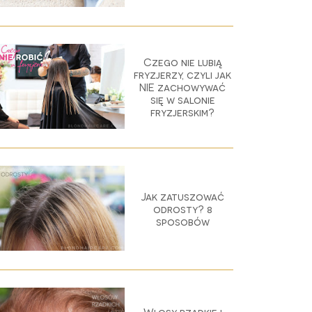
Czego nie lubią
fryzjerzy, czyli jak
NIE zachowywać
się w salonie
fryzjerskim?
Jak zatuszować
odrosty? 8
sposobów