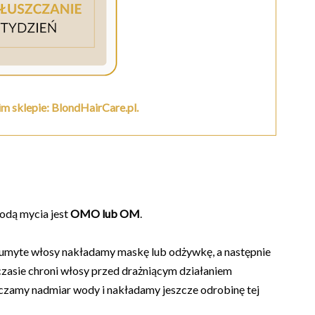
m sklepie: BlondHairCare.pl.
todą mycia jest
OMO lub OM
.
eumyte włosy nakładamy maskę lub odżywkę, a następnie
asie chroni włosy przed drażniącym działaniem
czamy nadmiar wody i nakładamy jeszcze odrobinę tej