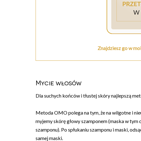
Znajdziesz go w moi
Mycie włosów
Dla suchych końców i tłustej skóry najlepszą me
Metoda OMO polega na tym, że na wilgotne i ni
myjemy skórę głowy szamponem (maska w tym cz
szamponu). Po spłukaniu szamponu i maski, odsą
samej maski.