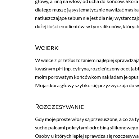
głowy, a inną na włosy od ucha do końców. Skóra 
dlatego muszę ją systematycznie nawilżać maskam
natłuszczające sebum nie jest dla niej wystarcz
dużej ilości emolientów, w tym silikonów, których
Wcierki
W walce z przetłuszczaniem najlepiej sprawdzają 
kwaśnym pH (np. cytryna, rozcieńczony ocet jabł
moim porowatym końcówkom nakładam je opuszkam
Moja skóra głowy szybko się przyzwyczaja do wc
Rozczesywanie
Gdy moje proste włosy są przesuszone, a co za tym
sucho palcami pokrytymi odrobiną silikonowego s
Osoby, u których lepiej sprawdza się rozczesy