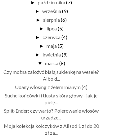
października
(7)
►
września
(9)
►
sierpnia
(6)
►
lipca
(5)
►
czerwca
(4)
►
maja
(5)
►
kwietnia
(9)
►
marca
(8)
▼
Czy można założyć białą sukienkę na wesele?
Albo d...
Udany włosing z żelem lnianym (4)
Suche końcówki i tłusta skóra głowy - jak je
pielę...
Split-Ender: czy warto? Polerowanie włosów
urządze...
Moja kolekcja kolczyków z Ali (od 1 zł do 20
zł za...