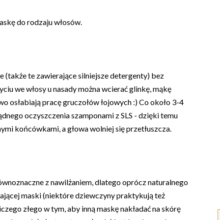
askę do rodzaju włosów.
 (także te zawierające silniejsze detergenty) bez
yciu we włosy u nasady można wcierać glinkę, mąkę
o osłabiają pracę gruczołów łojowych :) Co około 3-4
ądnego oczyszczenia szamponami z SLS - dzięki temu
nymi końcówkami, a głowa wolniej się przetłuszcza.
 równoznaczne z nawilżaniem, dlatego oprócz naturalnego
jącej maski (niektóre dziewczyny praktykują też
czego złego w tym, aby inną maskę nakładać na skórę