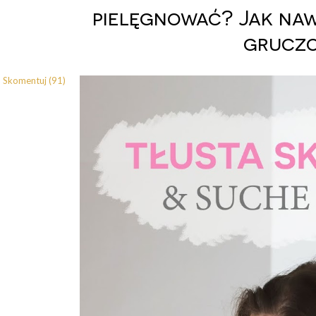
pielęgnować? Jak naw
gruczo
Skomentuj (91)