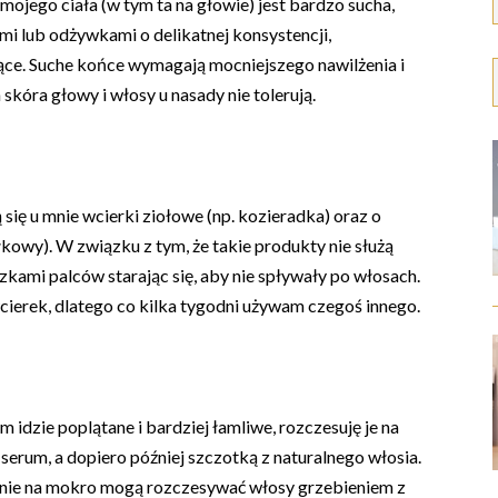
mojego ciała (w tym ta na głowie) jest bardzo sucha,
i lub odżywkami o delikatnej konsystencji,
ające. Suche końce wymagają mocniejszego nawilżenia i
 skóra głowy i włosy u nasady nie tolerują.
się u mnie wcierki ziołowe (np. kozieradka) oraz o
kowy). W związku z tym, że takie produkty nie służą
i palców starając się, aby nie spływały po włosach.
ierek, dlatego co kilka tygodni używam czegoś innego.
 idzie poplątane i bardziej łamliwe, rozczesuję je na
erum, a dopiero później szczotką z naturalnego włosia.
wanie na mokro mogą rozczesywać włosy grzebieniem z