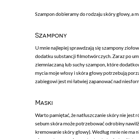
Szampon dobieramy do rodzaju skóry głowy, a m
Szampony
U mnie najlepiej sprawdzają się szampony ziołowe
dodatku substancji filmotwórczych. Zaraz po um
ziemniaczaną lub suchy szampon, które dodatkow
mycia moje włosy i skóra głowy potrzebują porz
zabiegowi jest mi łatwiej zapanować nad niesfor
Maski
Warto pamiętać, że natłuszczanie skóry nie jest
sebum skóra może potrzebować odrobiny nawilża
kremowanie skóry głowy). Według mnie nie ma ni