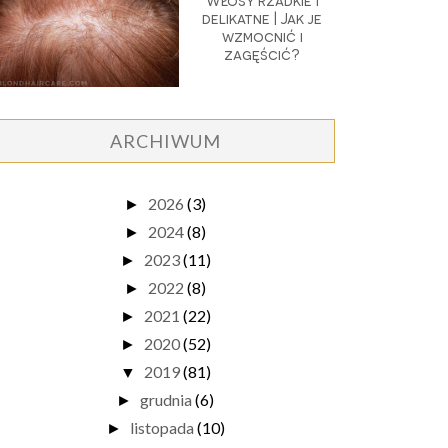
Włosy rzadkie i
delikatne | Jak je
wzmocnić i
zagęścić?
ARCHIWUM
2026
(3)
►
2024
(8)
►
2023
(11)
►
2022
(8)
►
2021
(22)
►
2020
(52)
►
2019
(81)
▼
grudnia
(6)
►
listopada
(10)
►