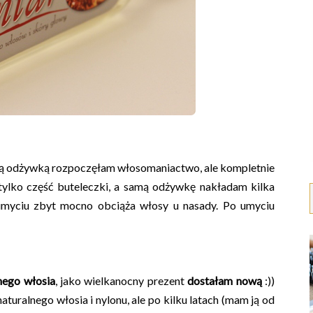
tą odżywką rozpoczęłam włosomaniactwo, ale kompletnie
 tylko część buteleczki, a samą odżywkę nakładam kilka
umyciu zbyt mocno obciąża włosy u nasady. Po umyciu
nego włosia
, jako wielkanocny prezent
dostałam nową
:))
uralnego włosia i nylonu, ale po kilku latach (mam ją od