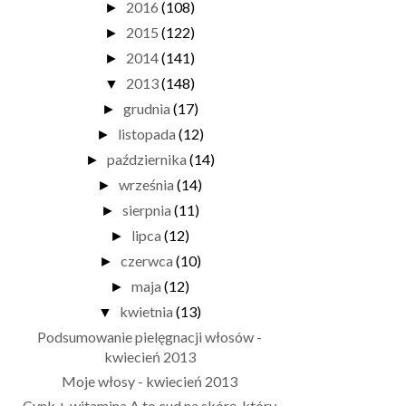
2016
(108)
►
2015
(122)
►
2014
(141)
►
2013
(148)
▼
grudnia
(17)
►
listopada
(12)
►
października
(14)
►
września
(14)
►
sierpnia
(11)
►
lipca
(12)
►
czerwca
(10)
►
maja
(12)
►
kwietnia
(13)
▼
Podsumowanie pielęgnacji włosów -
kwiecień 2013
Moje włosy - kwiecień 2013
Cynk + witamina A to cud na skórę, który