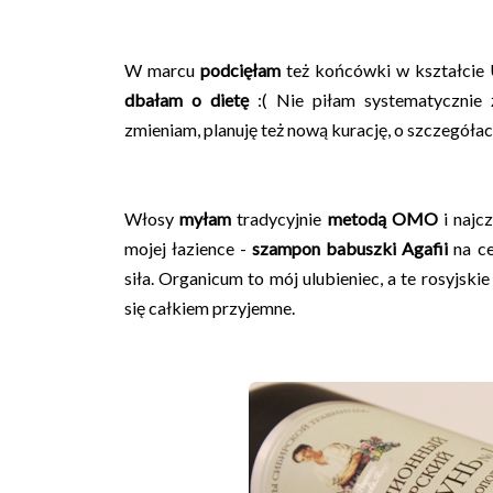
W marcu
podcięłam
też końcówki w kształcie
dbałam o dietę
:( Nie piłam systematycznie 
zmieniam, planuję też nową kurację, o szczegółac
Włosy
myłam
tradycyjnie
metodą OMO
i najc
mojej łazience -
szampon
babuszki Agafii
na ce
siła. Organicum to mój ulubieniec, a te rosyjski
się całkiem przyjemne.