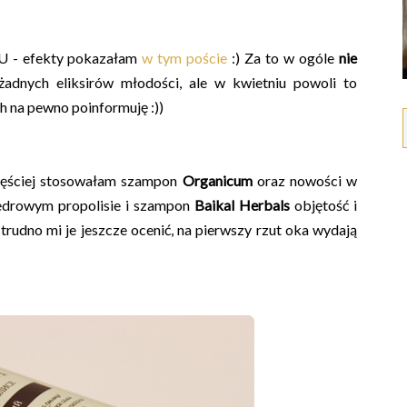
 U - efekty pokazałam
w tym poście
:) Za to w ogóle
nie
żadnych eliksirów młodości, ale w kwietniu powoli to
h na pewno poinformuję :))
zęściej stosowałam szampon
Organicum
oraz nowości w
drowym propolisie i szampon
Baikal Herbals
objętość i
e trudno mi je jeszcze ocenić, na pierwszy rzut oka wydają