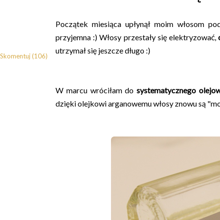
Początek miesiąca upłynął moim włosom pod
przyjemna :) Włosy przestały się elektryzować,
utrzymał się jeszcze długo :)
Skomentuj (106)
W marcu wróciłam do
systematycznego olejo
dzięki olejkowi arganowemu włosy znowu są "mo