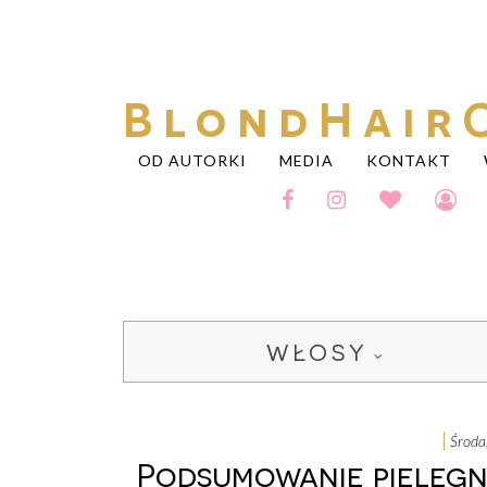
BlondHair
OD AUTORKI
MEDIA
KONTAKT
WŁOSY
środ
Podsumowanie pielęgn