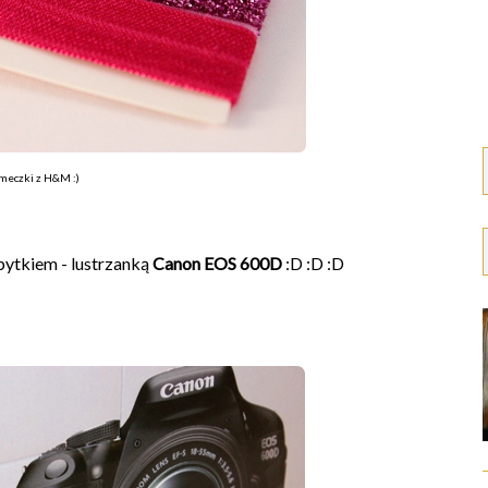
meczki z H&M :)
ytkiem - lustrzanką
Canon EOS 600D
:D :D :D