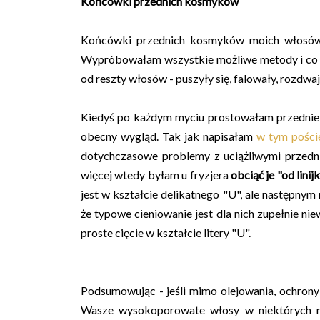
Końcówki przednich kosmyków
Końcówki przednich kosmyków moich włosów o
Wypróbowałam wszystkie możliwe metody i co pr
od reszty włosów - puszyły się, falowały, rozdwaj
Kiedyś po każdym myciu prostowałam przednie
obecny wygląd. Tak jak napisałam
w tym pości
dotychczasowe problemy z uciążliwymi przedni
więcej wtedy byłam u fryzjera
obciąć je "od linijk
jest w kształcie delikatnego "U", ale następny
że typowe cieniowanie jest dla nich zupełnie ni
proste cięcie w kształcie litery "U".
Podsumowując - jeśli mimo olejowania, ochrony 
Wasze wysokoporowate włosy w niektórych mie