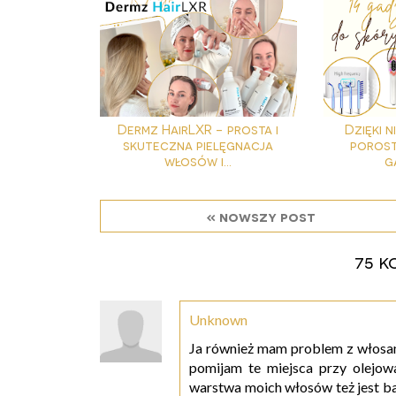
Dermz HairLXR - prosta i
Dzięki n
skuteczna pielęgnacja
porost
włosów i...
g
« nowszy post
75 k
Unknown
Ja również mam problem z włosami
pomijam te miejsca przy olejowa
warstwa moich włosów też jest bar