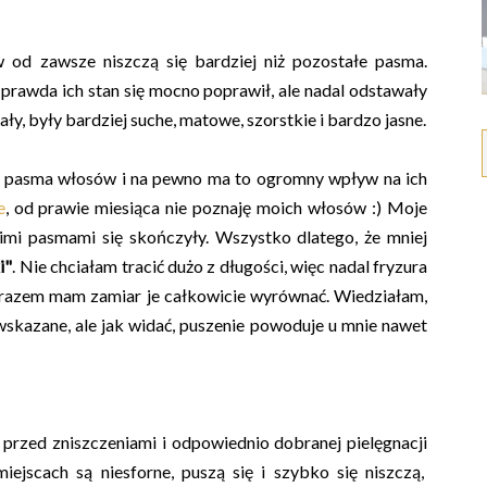
d zawsze niszczą się bardziej niż pozostałe pasma.
awda ich stan się mocno poprawił, ale nadal odstawały
ały, były bardziej suche, matowe, szorstkie i bardzo jasne.
 pasma włosów i na pewno ma to ogromny wpływ na ich
e
, od prawie miesiąca nie poznaję moich włosów :) Moje
mi pasmami się skończyły. Wszystko dlatego, że mniej
i"
. Nie chciałam tracić dużo z długości, więc nadal fryzura
m razem mam zamiar je całkowicie wyrównać. Wiedziałam,
ewskazane, ale jak widać, puszenie powoduje u mnie nawet
przed zniszczeniami i odpowiednio dobranej pielęgnacji
jscach są niesforne, puszą się i szybko się niszczą,