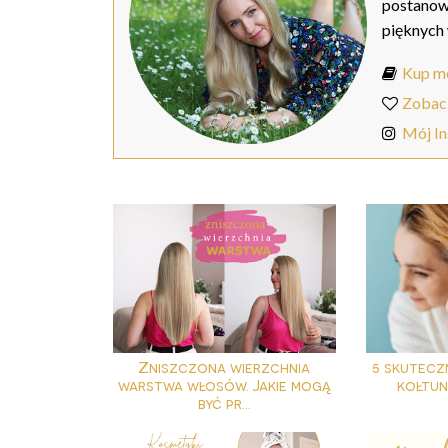
postanow
pięknych
Kup mo
Zobac
Mój I
Zniszczona wierzchnia
5 skutecz
warstwa włosów. Jakie mogą
kołtun
być pr...