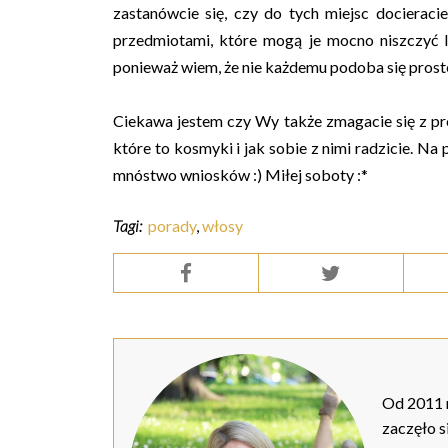
zastanówcie się, czy do tych miejsc docieraci
przedmiotami, które mogą je mocno niszczyć 
ponieważ wiem, że nie każdemu podoba się proste 
Ciekawa jestem czy Wy także zmagacie się z pro
które to kosmyki i jak sobie z nimi radzicie. 
mnóstwo wniosków :) Miłej soboty :*
Tagi:
porady
,
włosy
Od 2011 r
zaczęło s