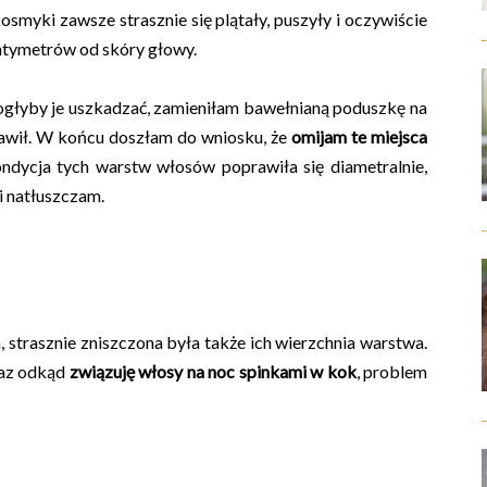
smyki zawsze strasznie się plątały, puszyły i oczywiście
centymetrów od skóry głowy.
głyby je uszkadzać, zamieniłam bawełnianą poduszkę na
prawił. W końcu doszłam do wniosku, że
omijam te miejsca
ondycja tych warstw włosów poprawiła się diametralnie,
i natłuszczam.
strasznie zniszczona była także ich wierzchnia warstwa.
raz odkąd
związuję włosy na noc spinkami w kok
, problem