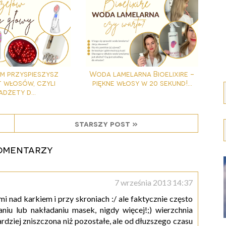
im przyspieszysz
Woda lamelarna Bioelixire -
 włosów, czyli
piękne włosy w 20 sekund!...
adżety d...
starszy post »
omentarzy
7 września 2013 14:37
 nad karkiem i przy skroniach :/ ale faktycznie często
niu lub nakładaniu masek, nigdy więcej!;) wierzchnia
dziej zniszczona niż pozostałe, ale od dłuzszego czasu