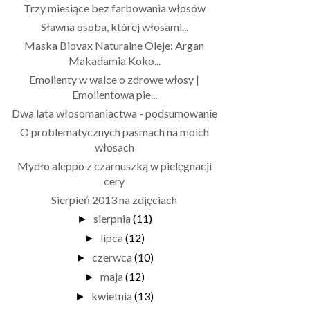
Trzy miesiące bez farbowania włosów
Sławna osoba, której włosami...
Maska Biovax Naturalne Oleje: Argan
Makadamia Koko...
Emolienty w walce o zdrowe włosy |
Emolientowa pie...
Dwa lata włosomaniactwa - podsumowanie
O problematycznych pasmach na moich
włosach
Mydło aleppo z czarnuszką w pielęgnacji
cery
Sierpień 2013 na zdjęciach
sierpnia
(11)
►
lipca
(12)
►
czerwca
(10)
►
maja
(12)
►
kwietnia
(13)
►