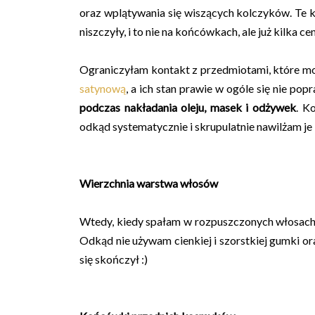
oraz wplątywania się wiszących kolczyków. Te ko
niszczyły, i to nie na końcówkach, ale już kilka 
Ograniczyłam kontakt z przedmiotami, które mo
satynową
, a ich stan prawie w ogóle się nie po
podczas nakładania oleju, masek i odżywek
. K
odkąd systematycznie i skrupulatnie nawilżam je 
Wierzchnia warstwa włosów
Wtedy, kiedy spałam w rozpuszczonych włosach, 
Odkąd nie używam cienkiej i szorstkiej gumki o
się skończył :)