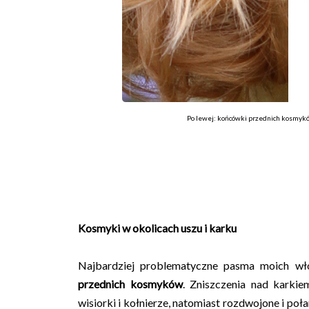
Po lewej: końcówki przednich kosmykó
Kosmyki w okolicach uszu i karku
Najbardziej problematyczne pasma moich w
przednich kosmyków
. Zniszczenia nad karkiem
wisiorki i kołnierze, natomiast rozdwojone i p