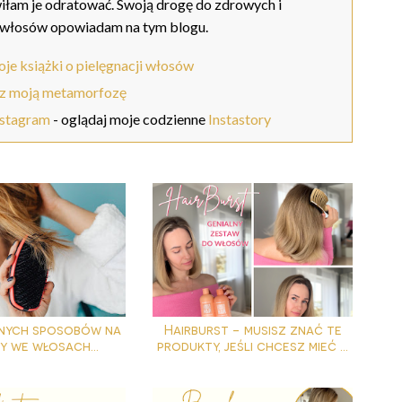
iłam je odratować. Swoją drogę do zdrowych i
 włosów opowiadam na tym blogu.
je książki o pielęgnacji włosów
z moją metamorfozę
nstagram
- oglądaj moje codzienne
Instastory
nych sposobów na
Hairburst - musisz znać te
y we włosach...
produkty, jeśli chcesz mieć ...