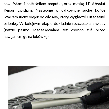
nawilżyłam i natłuściłam ampułką oraz maską LP Absolut
Repair Lipidium. Następnie w całkowicie suche końce
wtarłam suchy olejek do włosów, który wygładził i uszczelnił
osłonkę. W kolejnym etapie dokładnie rozczesałam włosy
(każde pasmo rozczesywałam też osobno tuż przed
nawijaniem go na lokówkę).