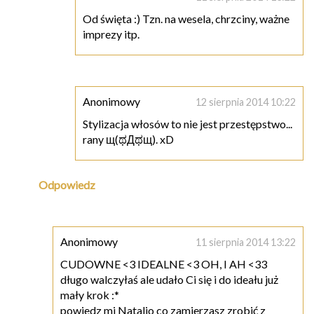
Od święta :) Tzn. na wesela, chrzciny, ważne
imprezy itp.
Anonimowy
12 sierpnia 2014 10:22
Stylizacja włosów to nie jest przestępstwo...
rany щ(ಥДಥщ). xD
Odpowiedz
Anonimowy
11 sierpnia 2014 13:22
CUDOWNE <3 IDEALNE <3 OH, I AH <33
długo walczyłaś ale udało Ci się i do ideału już
mały krok :*
powiedz mi Natalio co zamierzasz zrobić z