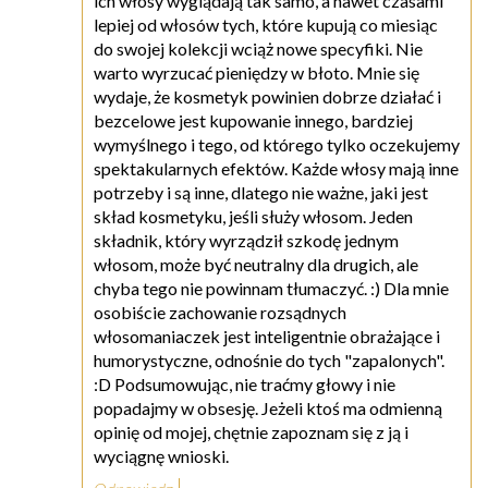
ich włosy wyglądają tak samo, a nawet czasami
lepiej od włosów tych, które kupują co miesiąc
do swojej kolekcji wciąż nowe specyfiki. Nie
warto wyrzucać pieniędzy w błoto. Mnie się
wydaje, że kosmetyk powinien dobrze działać i
bezcelowe jest kupowanie innego, bardziej
wymyślnego i tego, od którego tylko oczekujemy
spektakularnych efektów. Każde włosy mają inne
potrzeby i są inne, dlatego nie ważne, jaki jest
skład kosmetyku, jeśli służy włosom. Jeden
składnik, który wyrządził szkodę jednym
włosom, może być neutralny dla drugich, ale
chyba tego nie powinnam tłumaczyć. :) Dla mnie
osobiście zachowanie rozsądnych
włosomaniaczek jest inteligentnie obrażające i
humorystyczne, odnośnie do tych "zapalonych".
:D Podsumowując, nie traćmy głowy i nie
popadajmy w obsesję. Jeżeli ktoś ma odmienną
opinię od mojej, chętnie zapoznam się z ją i
wyciągnę wnioski.