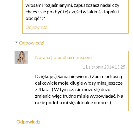
włosami rozjaśnianymi, zapuszczasz nadal czy
chcesz się pozbyć tej części w jakimś stopniu i
obciąć? :*
Odpowiedz
Odpowiedzi
Natalia | blondhaircare.com
11 sierpnia 2014 13:25
Dziękuję :) Sama nie wiem :) Zanim odrosną
całkowicie moje, długie włosy miną jeszcze
z 3 lata ;) W tym czasie może się dużo
zmienić, więc trudno mi się wypowiadać. Na
razie podoba mi się aktualne ombre :)
Odpowiedz