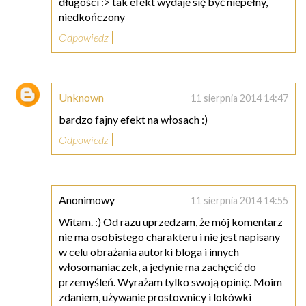
długości :> tak efekt wydaje się być niepełny,
niedkończony
Odpowiedz
Unknown
11 sierpnia 2014 14:47
bardzo fajny efekt na włosach :)
Odpowiedz
Anonimowy
11 sierpnia 2014 14:55
Witam. :) Od razu uprzedzam, że mój komentarz
nie ma osobistego charakteru i nie jest napisany
w celu obrażania autorki bloga i innych
włosomaniaczek, a jedynie ma zachęcić do
przemyśleń. Wyrażam tylko swoją opinię. Moim
zdaniem, używanie prostownicy i lokówki