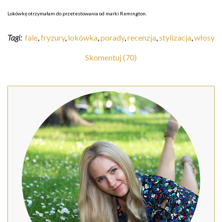
Lokówkę otrzymałam do przetestowania od marki Remington.
Tagi:
fale
,
fryzury
,
lokówka
,
porady
,
recenzja
,
stylizacja
,
włosy
Skomentuj (70)