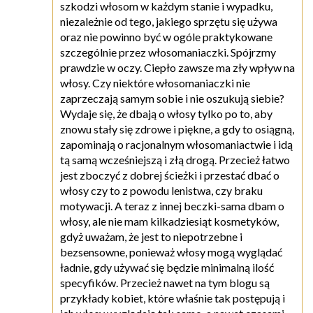
szkodzi włosom w każdym stanie i wypadku,
niezależnie od tego, jakiego sprzętu się używa
oraz nie powinno być w ogóle praktykowane
szczególnie przez włosomaniaczki. Spójrzmy
prawdzie w oczy. Ciepło zawsze ma zły wpływ na
włosy. Czy niektóre włosomaniaczki nie
zaprzeczają samym sobie i nie oszukują siebie?
Wydaje się, że dbają o włosy tylko po to, aby
znowu stały się zdrowe i piękne, a gdy to osiągną,
zapominają o racjonalnym włosomaniactwie i idą
tą samą wcześniejszą i złą drogą. Przecież łatwo
jest zboczyć z dobrej ścieżki i przestać dbać o
włosy czy to z powodu lenistwa, czy braku
motywacji. A teraz z innej beczki-sama dbam o
włosy, ale nie mam kilkadziesiąt kosmetyków,
gdyż uważam, że jest to niepotrzebne i
bezsensowne, ponieważ włosy mogą wyglądać
ładnie, gdy używać się będzie minimalną ilość
specyfików. Przecież nawet na tym blogu są
przykłady kobiet, które właśnie tak postępują i