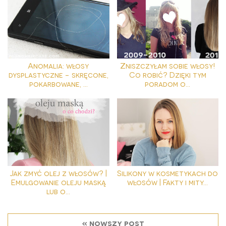
Anomalia: włosy
Zniszczyłam sobie włosy!
dysplastyczne - skręcone,
Co robić? Dzięki tym
pokarbowane, ...
poradom o...
Jak zmyć olej z włosów? |
Silikony w kosmetykach do
Emulgowanie oleju maską
włosów | Fakty i mity...
lub o...
« nowszy post