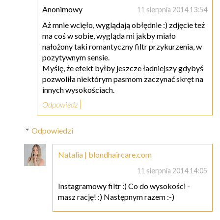
Anonimowy
11 sierpnia 2014 13:54
Aż mnie wcięło, wyglądają obłędnie :) zdjęcie też
ma coś w sobie, wygląda mi jakby miało
nałożony taki romantyczny filtr przykurzenia, w
pozytywnym sensie.
Myślę, że efekt byłby jeszcze ładniejszy gdybyś
pozwoliła niektórym pasmom zaczynać skręt na
innych wysokościach.
Odpowiedz
Odpowiedzi
Natalia | blondhaircare.com
11 sierpnia 2014 14:05
Instagramowy filtr :) Co do wysokości -
masz rację! :) Następnym razem :-)