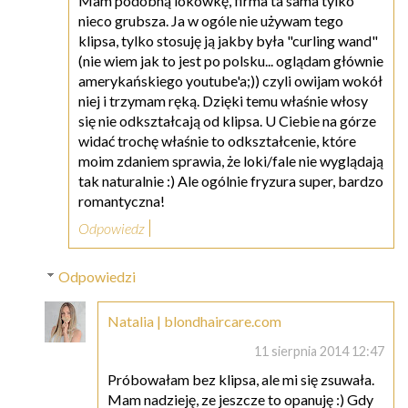
Mam podobną lokówkę, firma ta sama tylko
nieco grubsza. Ja w ogóle nie używam tego
klipsa, tylko stosuję ją jakby była "curling wand"
(nie wiem jak to jest po polsku... oglądam głównie
amerykańskiego youtube'a;)) czyli owijam wokół
niej i trzymam ręką. Dzięki temu właśnie włosy
się nie odkształcają od klipsa. U Ciebie na górze
widać trochę właśnie to odkształcenie, które
moim zdaniem sprawia, że loki/fale nie wyglądają
tak naturalnie :) Ale ogólnie fryzura super, bardzo
romantyczna!
Odpowiedz
Odpowiedzi
Natalia | blondhaircare.com
11 sierpnia 2014 12:47
Próbowałam bez klipsa, ale mi się zsuwała.
Mam nadzieję, ze jeszcze to opanuję :) Gdy