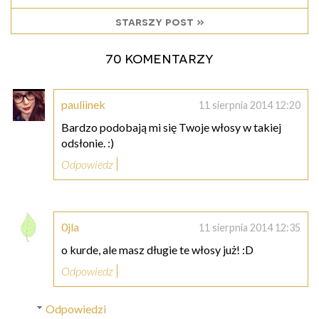
starszy post »
70 komentarzy
pauliinek
11 sierpnia 2014 12:20
Bardzo podobają mi się Twoje włosy w takiej
odsłonie. :)
Odpowiedz
0jla
11 sierpnia 2014 12:35
o kurde, ale masz długie te włosy już! :D
Odpowiedz
Odpowiedzi