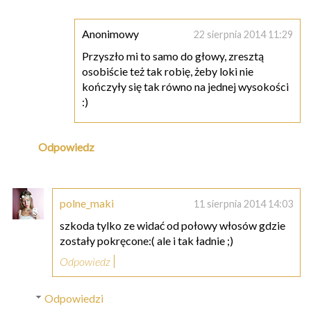
Anonimowy
22 sierpnia 2014 11:29
Przyszło mi to samo do głowy, zresztą
osobiście też tak robię, żeby loki nie
kończyły się tak równo na jednej wysokości
:)
Odpowiedz
polne_maki
11 sierpnia 2014 14:03
szkoda tylko ze widać od połowy włosów gdzie
zostały pokręcone:( ale i tak ładnie ;)
Odpowiedz
Odpowiedzi