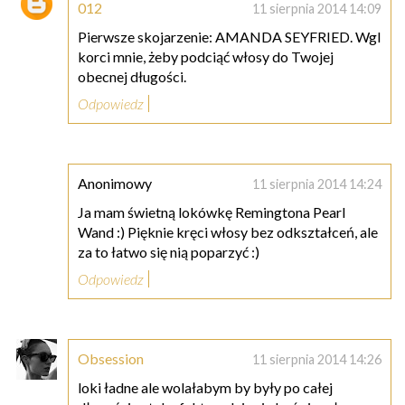
012
11 sierpnia 2014 14:09
Pierwsze skojarzenie: AMANDA SEYFRIED. Wgl
korci mnie, żeby podciąć włosy do Twojej
obecnej długości.
Odpowiedz
Anonimowy
11 sierpnia 2014 14:24
Ja mam świetną lokówkę Remingtona Pearl
Wand :) Pięknie kręci włosy bez odkształceń, ale
za to łatwo się nią poparzyć :)
Odpowiedz
Obsession
11 sierpnia 2014 14:26
loki ładne ale wolałabym by były po całej