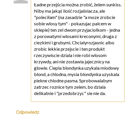
Ładne przejścia można zrobić, żelem sunkiss.
Niby ma jakąś ilość rozjaśniacza, ale
"poleciłam" (na zasadzie "a moze zrobcie
sobie wlosy tym" - pokazujac palcem w
sklepie) ten zel dwom przyjaciolkom - jedna
z porowatymi wlosami kreconymi, druga z
ciezkimi i grubymi. Chcialyrozjasnic albo
zrobic lekkie przejscie i ten produkt
rzeczywiscie dziala i nie robi wlosom
krzywdy, ani nie zostawia jajecznicy na
glowie. Ciepla blondynka uzykala miodowy
blond, a chlodna, mysia blondynka uzyskala
piekne chlodne pasma. Sprobowalabym
zatrzec roznice tym zelem, bo dziala
delikatnie i "przedobrzyc" sie nie da.
Odpowiedz