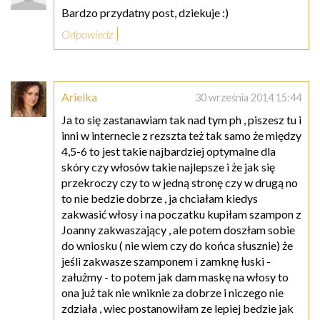
Bardzo przydatny post, dziekuje :)
Odpowiedz
Arielka
30 września 2014 15:44
Ja to się zastanawiam tak nad tym ph , piszesz tu i
inni w internecie z rezszta też tak samo że między
4,5-6 to jest takie najbardziej optymalne dla
skóry czy włosów takie najlepsze i że jak się
przekroczy czy to w jedną stronę czy w drugą no
to nie bedzie dobrze , ja chciałam kiedys
zakwasić włosy i na poczatku kupiłam szampon z
Joanny zakwaszający , ale potem doszłam sobie
do wniosku ( nie wiem czy do końca słusznie) że
jeśli zakwasze szamponem i zamknę łuski -
załużmy - to potem jak dam maskę na włosy to
ona już tak nie wniknie za dobrze i niczego nie
zdziała , wiec postanowiłam ze lepiej bedzie jak