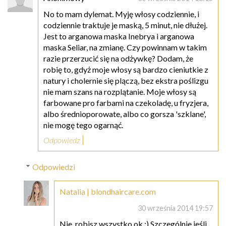
No to mam dylemat. Myję włosy codziennie, i
codziennie traktuje je maską, 5 minut, nie dłużej.
Jest to arganowa maska Inebrya i arganowa
maska Seliar, na zmianę. Czy powinnam w takim
razie przerzucić się na odżywkę? Dodam, że
robię to, gdyż moje włosy są bardzo cieniutkie z
natury i cholernie się plączą, bez ekstra poślizgu
nie mam szans na rozplątanie. Moje włosy są
farbowane pro farbami na czekoladę, u fryzjera,
albo średnioporowate, albo co gorsza 'szklane',
nie mogę tego ogarnąć.
Odpowiedz
Odpowiedzi
Natalia | blondhaircare.com
30 września 2014 19:57
Nie, robisz wszystko ok :) Szczególnie jeśli