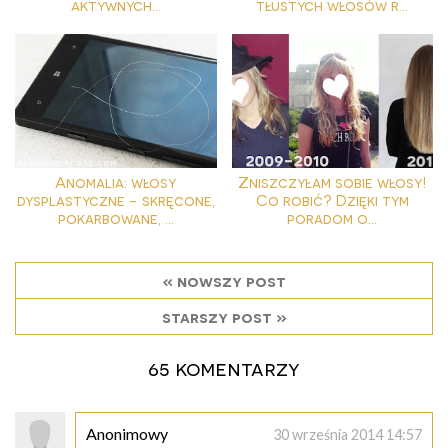
aktywnych...
tłustych włosów r...
Anomalia: włosy
Zniszczyłam sobie włosy!
dysplastyczne - skręcone,
Co robić? Dzięki tym
pokarbowane, ...
poradom o...
« nowszy post
starszy post »
65 komentarzy
Anonimowy
30 września 2014 14:57