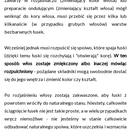
zawarty w rozjaśniaczu (zmieniający kolor włosa) lub
preparacie ondulującym (zmieniający kształt włosa) mógł
wniknąć do kory włosa, musi przebić się przez kilka lub
kilkanaście (w przypadku grubych włosów) warstw
bezbarwnych łusek.
Wcześniej jednak musi rozpuścić się spoiwo, które spaja łuski
(dzięki temu łuski się rozchylają i "otwierają" korę).
W ten
sposób włos zostaje zmiękczony albo inaczej mówiąc
rozpulchniony
- pożądane składniki mogą swobodnie dostać
się do jego wnętrza i zmienić kolor czy kształt.
Po rozjaśnieniu włosy zostają zakwaszone, aby łuski z
powrotem wróciły do naturalnego stanu. Niestety, całkowite
ściągnięcie łusek nie jest takie proste, a w wielu przypadkach
wręcz niemożliwe - nie jesteśmy w stanie całkowicie
odbudować naturalnego spoiwa, które uszczelnia i wzmacnia