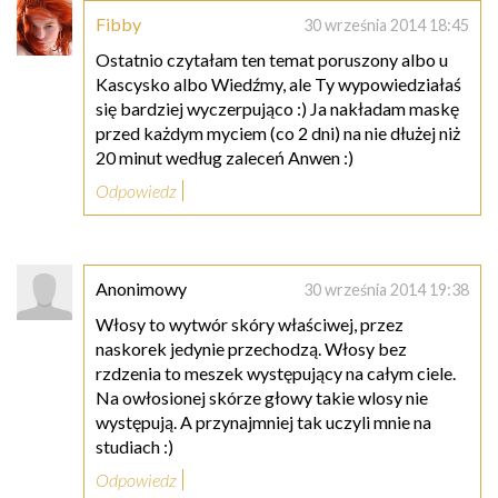
Fibby
30 września 2014 18:45
Ostatnio czytałam ten temat poruszony albo u
Kascysko albo Wiedźmy, ale Ty wypowiedziałaś
się bardziej wyczerpująco :) Ja nakładam maskę
przed każdym myciem (co 2 dni) na nie dłużej niż
20 minut według zaleceń Anwen :)
Odpowiedz
Anonimowy
30 września 2014 19:38
Włosy to wytwór skóry właściwej, przez
naskorek jedynie przechodzą. Włosy bez
rzdzenia to meszek występujący na całym ciele.
Na owłosionej skórze głowy takie wlosy nie
występują. A przynajmniej tak uczyli mnie na
studiach :)
Odpowiedz