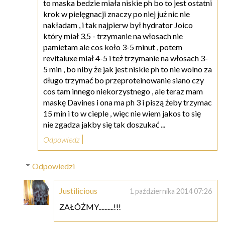
to maska bedzie miała niskie ph bo to jest ostatni
krok w pielęgnacji znaczy po niej już nic nie
nakładam , i tak najpierw był hydrator Joico
który miał 3,5 - trzymanie na włosach nie
pamietam ale cos koło 3-5 minut , potem
revitaluxe miał 4-5 i też trzymanie na włosach 3-
5 min , bo niby że jak jest niskie ph to nie wolno za
długo trzymać bo przeproteinowanie siano czy
cos tam innego niekorzystnego , ale teraz mam
maskę Davines i ona ma ph 3 i piszą żeby trzymac
15 min i to w cieple , więc nie wiem jakos to się
nie zgadza jakby się tak doszukać ...
Odpowiedz
Odpowiedzi
Justilicious
1 października 2014 07:26
ZAŁÓŻMY..........!!!