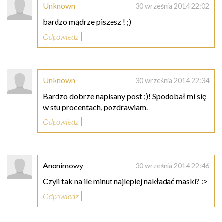
Unknown
30 września 2014 22:02
bardzo mądrze piszesz ! ;)
Odpowiedz
Unknown
30 września 2014 22:34
Bardzo dobrze napisany post ;)! Spodobał mi się
w stu procentach, pozdrawiam.
Odpowiedz
Anonimowy
30 września 2014 22:46
Czyli tak na ile minut najlepiej nakładać maski? :>
Odpowiedz