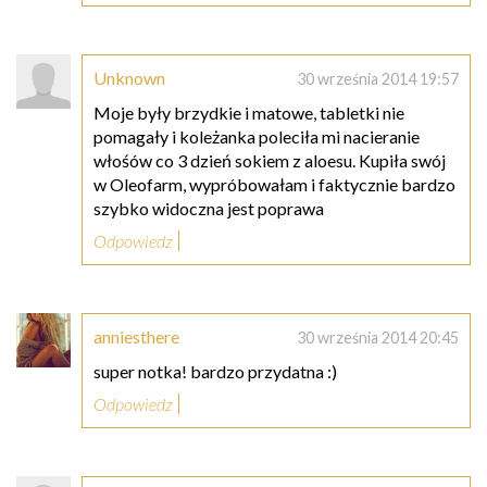
Unknown
30 września 2014 19:57
Moje były brzydkie i matowe, tabletki nie
pomagały i koleżanka poleciła mi nacieranie
włośów co 3 dzień sokiem z aloesu. Kupiła swój
w Oleofarm, wypróbowałam i faktycznie bardzo
szybko widoczna jest poprawa
Odpowiedz
anniesthere
30 września 2014 20:45
super notka! bardzo przydatna :)
Odpowiedz