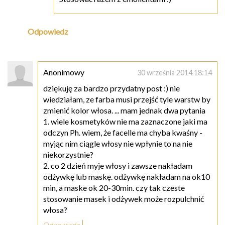
Odpowiedz
Anonimowy
30 września 2014 18:14
dziękuję za bardzo przydatny post :) nie
wiedziałam, ze farba musi przejść tyle warstw by
zmienić kolor włosa. ... mam jednak dwa pytania
1. wiele kosmetyków nie ma zaznaczone jaki ma
odczyn Ph. wiem, że facelle ma chyba kwaśny -
myjąc nim ciągle włosy nie wpłynie to na nie
niekorzystnie?
2. co 2 dzień myje włosy i zawsze nakładam
odżywkę lub maskę. odżywkę nakładam na ok10
min, a maske ok 20-30min. czy tak czeste
stosowanie masek i odżywek może rozpulchnić
włosa?
Odpowiedz