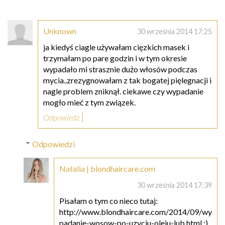
Unknown
30 września 2014 17:25
ja kiedyś ciagle używałam cięzkich masek i
trzymałam po pare godzin i w tym okresie
wypadało mi strasznie dużo włosów podczas
mycia..zrezygnowałam z tak bogatej pięlegnacji i
nagle problem zniknął. ciekawe czy wypadanie
mogło mieć z tym związek.
Odpowiedz
Odpowiedzi
Natalia | blondhaircare.com
30 września 2014 17:39
Pisałam o tym co nieco tutaj:
http://www.blondhaircare.com/2014/09/wy
padanie-wosow-po-uzyciu-oleju-lub.html :)