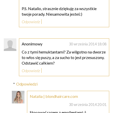
P.S. Natalio, strasznie dziękuję za wszystkie
twoje porady. Niesamowita jesteś:)
Odpowiedz
Anonimowy
30 września 2014 18:08
Co z tymi hemuktantami? Za wilgotno na dworze
to włos się puszy, a za sucho to jest przesuszony.
Odstawić całkiem?
Odpowiedz
Odpowiedzi
Natalia | blondhaircare.com
30 września 2014 20:01
Stosować razem z emolientami :)