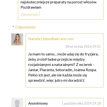
najskuteczniejsze preparaty na porost włosów.
Pozdrawiam
Odpowiedz
Odpowiedzi
Natalia | blondhaircare.com
30 września 2014 19:55
Ja mam to samo... może udaj się do fryzjera,
żeby zrobił ładne przejście między
rozjaśnianymi a naturalnymi? Z wcierek -
Jantar, Placenta, Seboradin, Joanna Rzepa.
Pełno ich jest, ale nie każda może się
sprawdzić, więc jutro mi doradzić:(
Anonimowy
1 października 2014 19:18