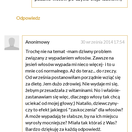
Odpowiedz
Anonimowy
30 września 2014 17:54
Trochę nie na temat -mam dziwny problem
związany z wypadaniem włosów. Zawsze na
jesień włosów wypada mi nieco więcej- i to u
mnie coś normalnego. Aż do teraz... do rzeczy.
Od września postanowiłam porządnie wziąć się
za dietę. Jem dużo zdrowiej. Nie wydaje mi się,
żebym przesadzała z witaminami. No i właśnie-
zastanawiam się więc, dlaczego włosy tak chcą
uciekać od mojej głowy;) Natalio, dziewczyny-
czy to efekt jakiegoś "zaskoczenia" dla włosów?
A może wypadają te słabsze, by na ich miejscu
wyrosły mocniejsze? Miała tak któraś z Was?
Bardzo dziękuję za każdą odpowiedź.