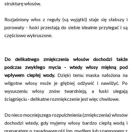
strukturę włosów.
Rozjaśniony włos z reguły (są wyjątki) staje się słabszy i
porowaty - łuski przestają do siebie idealnie przylegać i są
częściowo wykruszone.
Do delikatnego zmiękczenia włosów dochodzi także
podczas zwykłego mycia - wtedy włosy miękną pod
wpływem ciepłej wody.
Dzięki temu maska nałożona na
wilgotne włosy może je głębiej odżywić i nawilżyć. Po
wysuszeniu włosy znów twardnieją, a łuski ulegają
ściągnięciu - delikatne rozmiękczenie jest więc chwilowe.
Do nieco mocniejszego rozpulchnienia (zmiękczenia) włosów
dochodzi wtedy, gdy myjemy włosy bardzo ciepłą wodą i
preparatem o zasadowym pH (np. mydłem lub szamponem z