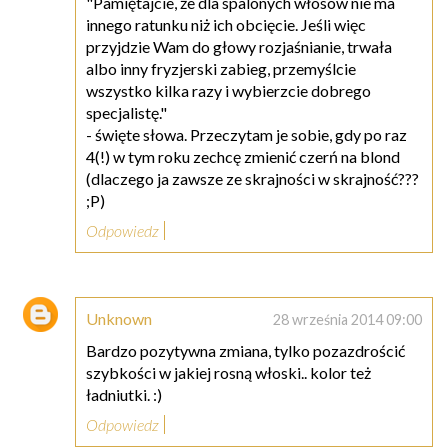
"Pamiętajcie, że dla spalonych włosów nie ma
innego ratunku niż ich obcięcie. Jeśli więc
przyjdzie Wam do głowy rozjaśnianie, trwała
albo inny fryzjerski zabieg, przemyślcie
wszystko kilka razy i wybierzcie dobrego
specjalistę."
- święte słowa. Przeczytam je sobie, gdy po raz
4(!) w tym roku zechcę zmienić czerń na blond
(dlaczego ja zawsze ze skrajności w skrajność???
;P)
Odpowiedz
Unknown
28 września 2014 09:00
Bardzo pozytywna zmiana, tylko pozazdrościć
szybkości w jakiej rosną włoski.. kolor też
ładniutki. :)
Odpowiedz