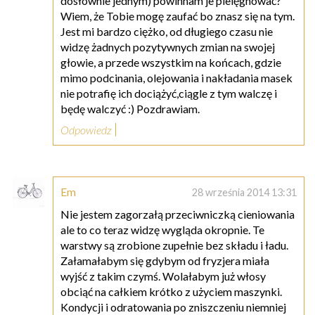
dosłownie jednym) powinnam je pielęgnować?
Wiem, że Tobie mogę zaufać bo znasz się na tym.
Jest mi bardzo ciężko, od długiego czasu nie
widzę żadnych pozytywnych zmian na swojej
głowie, a przede wszystkim na końcach, gdzie
mimo podcinania, olejowania i nakładania masek
nie potrafię ich dociążyć,ciągle z tym walczę i
będę walczyć :) Pozdrawiam.
Odpowiedz
Em
28 września 2014 13:31
Nie jestem zagorzałą przeciwniczką cieniowania
ale to co teraz widzę wygląda okropnie. Te
warstwy są zrobione zupełnie bez składu i ładu.
Załamałabym się gdybym od fryzjera miała
wyjść z takim czymś. Wolałabym już włosy
obciąć na całkiem krótko z użyciem maszynki.
Kondycji i odratowania po zniszczeniu niemniej