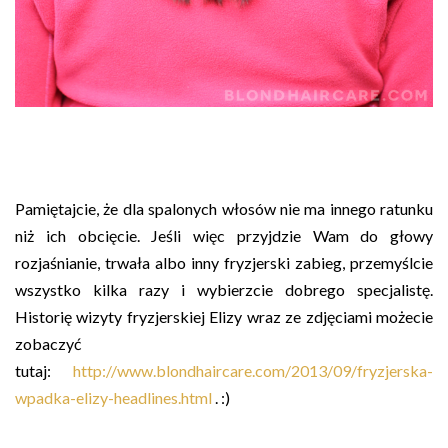
Pamiętajcie, że dla spalonych włosów nie ma innego ratunku
niż ich obcięcie. Jeśli więc przyjdzie Wam do głowy
rozjaśnianie, trwała albo inny fryzjerski zabieg, przemyślcie
wszystko kilka razy i wybierzcie dobrego specjalistę.
Historię wizyty fryzjerskiej Elizy wraz ze zdjęciami możecie
zobaczyć
tutaj:
http://www.blondhaircare.com/2013/09/fryzjerska-
wpadka-elizy-headlines.html
. :)