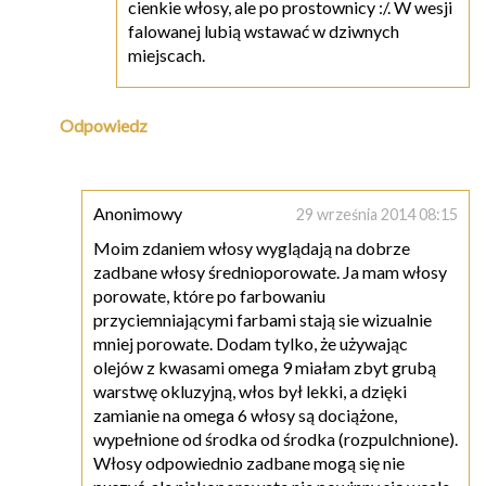
cienkie włosy, ale po prostownicy :/. W wesji
falowanej lubią wstawać w dziwnych
miejscach.
Odpowiedz
Anonimowy
29 września 2014 08:15
Moim zdaniem włosy wyglądają na dobrze
zadbane włosy średnioporowate. Ja mam włosy
porowate, które po farbowaniu
przyciemniającymi farbami stają sie wizualnie
mniej porowate. Dodam tylko, że używając
olejów z kwasami omega 9 miałam zbyt grubą
warstwę okluzyjną, włos był lekki, a dzięki
zamianie na omega 6 włosy są dociążone,
wypełnione od środka od środka (rozpulchnione).
Włosy odpowiednio zadbane mogą się nie