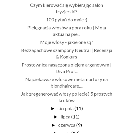
Czym kierować się wybierając salon
fryzjerski?
100 pytań do mnie :)
Pielęgnacja włosów a pora roku | Moja
aktualna pie...
Moje włosy - jakie one są?
Bezzapachowe szampony Neutral | Recenzja
& Konkurs
Prostownica nasączona olejem arganowym |
Diva Prof...
Najciekawsze włosowe metamorfozy na
blondhaircare....
Jak zregenerować włosy po lecie? 5 prostych
kroków
sierpnia
(11)
►
lipca
(11)
►
czerwca
(9)
►