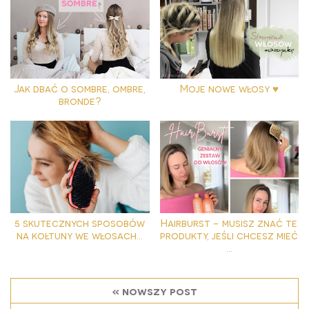
Jak dbać o sombre, ombre,
Moje nowe włosy ♥
bronde?
5 skutecznych sposobów
Hairburst - musisz znać te
na kołtuny we włosach...
produkty, jeśli chcesz mieć
...
« nowszy post