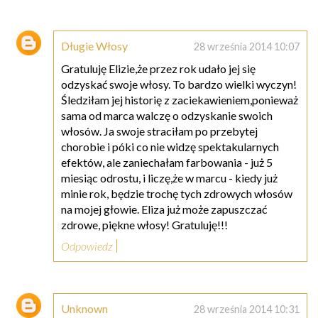
Długie Włosy
28 września 2014 10:07
Gratuluję Elizie,że przez rok udało jej się
odzyskać swoje włosy. To bardzo wielki wyczyn!
Śledziłam jej historię z zaciekawieniem,ponieważ
sama od marca walczę o odzyskanie swoich
włosów. Ja swoje straciłam po przebytej
chorobie i póki co nie widzę spektakularnych
efektów, ale zaniechałam farbowania - już 5
miesiąc odrostu, i liczę,że w marcu - kiedy już
minie rok, będzie trochę tych zdrowych włosów
na mojej głowie. Eliza już może zapuszczać
zdrowe, piękne włosy! Gratuluję!!!
Odpowiedz
Unknown
28 września 2014 10:31