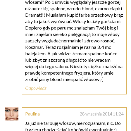
włosami" Po 1 umyciu wyglądały jeszcze gorzej
niż autorki;( spalone, w rudo blond, czarno ciapki.
Dramat!!! Musiałam kupić farbe orzechowy brąz
aby to jakoś wyrównać. Włosy leciały garściami.
Dopiero gdy po paru mc znalazłam Twój blog i
inne i zajełam sie eko pielęgnacją to moje włosy
zaczęły wyglądać normalnie i zdrowo rosnoć.
Koszmar. Teraz rozjaśniam je raz na 3, 4 mc
balejażem. A jak widze, że mam spalone końce
lub zbyt zniszczoną długość to nie wracam
więcej do tego salonu. Niestety ciężko znaleźć na
prawdę kompetentnego fryzjera, który umie
zrobić jasny blond i nie spalić włosów ;(
Odpowiedz
Paulina
28 września 2014 11:24
Ja już nie farbuję włosów, nie rozjaśniam, nic. Do
fryzjera chodzę ściąć końcówki ewentualnie :)