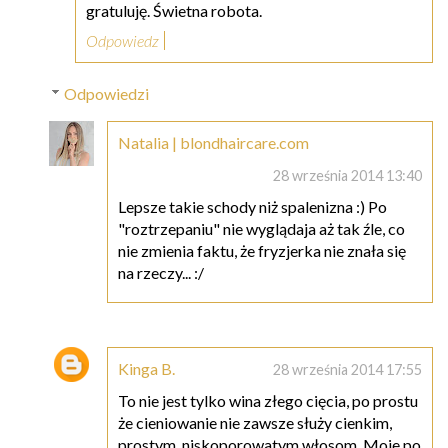
gratuluję. Świetna robota.
Odpowiedz
Odpowiedzi
Natalia | blondhaircare.com
28 września 2014 13:40
Lepsze takie schody niż spalenizna :) Po
"roztrzepaniu" nie wyglądaja aż tak źle, co
nie zmienia faktu, że fryzjerka nie znała się
na rzeczy... :/
Kinga B.
28 września 2014 17:55
To nie jest tylko wina złego cięcia, po prostu
że cieniowanie nie zawsze służy cienkim,
prostym, niskoporowatym włosom. Moje po