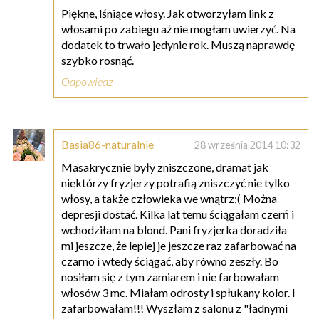
Piękne, lśniące włosy. Jak otworzyłam link z
włosami po zabiegu aż nie mogłam uwierzyć. Na
dodatek to trwało jedynie rok. Muszą naprawdę
szybko rosnąć.
Odpowiedz
Basia86-naturalnie
28 września 2014 10:32
Masakrycznie były zniszczone, dramat jak
niektórzy fryzjerzy potrafią zniszczyć nie tylko
włosy, a także człowieka we wnątrz;( Można
depresji dostać. Kilka lat temu ściągałam czerń i
wchodziłam na blond. Pani fryzjerka doradziła
mi jeszcze, że lepiej je jeszcze raz zafarbować na
czarno i wtedy ściągać, aby równo zeszły. Bo
nosiłam się z tym zamiarem i nie farbowałam
włosów 3 mc. Miałam odrosty i spłukany kolor. I
zafarbowałam!!! Wyszłam z salonu z "ładnymi