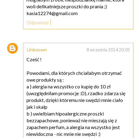
woli delikatniejsze proszki do prania ;)
kasia12274@gmail.com
Odpowiedz
Unknown
8 września 2014 20:05
Cześć !
Powodami, dla których chciałabym otrzymać
owe produkty są :
a ) alergia na wszystko co kupię do 10 zł
(uwzględniłam promocje :D), rzadko zdarza się
produkt, dzięki któremu nie swędzi mnie ciało
jak i skalp
b ) uwielbiam hipoalergiczne proszki
bezzapachowe, ponieważ nie mieszają się z
zapachem perfum, a alergia na wszystko jest
niewidoczna - nic mnie nie swędzi :)