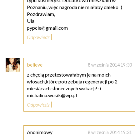
typu kosmetyki. Dodatkowo mieszkam w
Poznaniu, więc nagroda nie miałaby daleko :)
Pozdrawiam,
Ula
pypcie@gmail.com
Odpowiedz
believe
8 września 2014 19:30
z chęcią przetestowałabym je na moich
włosach,które potrzebuja regeneracji po 2
miesiącach słonecznych wakacji! :)
michalina.wosik@wp.pl
Odpowiedz
Anonimowy
8 września 2014 19:31