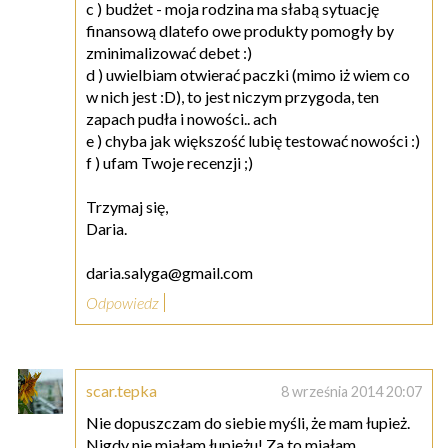
c ) budżet - moja rodzina ma słabą sytuację
finansową dlatefo owe produkty pomogły by
zminimalizować debet :)
d ) uwielbiam otwierać paczki (mimo iż wiem co
w nich jest :D), to jest niczym przygoda, ten
zapach pudła i nowości.. ach
e ) chyba jak większość lubię testować nowości :)
f ) ufam Twoje recenzji ;)
Trzymaj się,
Daria.
daria.salyga@gmail.com
Odpowiedz
scar.tepka
8 września 2014 20:07
Nie dopuszczam do siebie myśli, że mam łupież.
Nigdy nie miałam łupieżu! Za to miałam