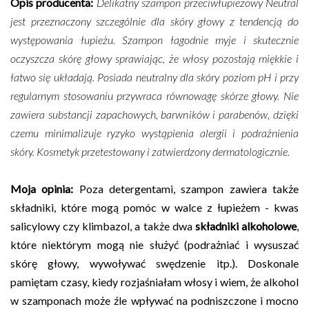
Opis producenta:
Delikatny szampon przeciwłupieżowy Neutral
jest przeznaczony szczególnie dla skóry głowy z tendencją do
występowania łupieżu. Szampon łagodnie myje i skutecznie
oczyszcza skórę głowy sprawiając, że włosy pozostają miękkie i
łatwo się układają. Posiada neutralny dla skóry poziom pH i przy
regularnym stosowaniu przywraca równowagę skórze głowy. Nie
zawiera substancji zapachowych, barwników i parabenów, dzięki
czemu minimalizuje ryzyko wystąpienia alergii i podrażnienia
skóry. Kosmetyk przetestowany i zatwierdzony dermatologicznie.
Moja opinia:
Poza detergentami, szampon zawiera także
składniki, które mogą pomóc w walce z łupieżem - kwas
salicylowy czy klimbazol, a także dwa
składniki alkoholowe
,
które niektórym mogą nie służyć (podrażniać i wysuszać
skórę głowy, wywoływać swędzenie itp.). Doskonale
pamiętam czasy, kiedy rozjaśniałam włosy i wiem, że alkohol
w szamponach może źle wpływać na podniszczone i mocno