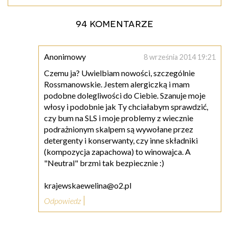
94 komentarze
Anonimowy
8 września 2014 19:21
Czemu ja? Uwielbiam nowości, szczególnie
Rossmanowskie. Jestem alergiczką i mam
podobne dolegliwości do Ciebie. Szanuje moje
włosy i podobnie jak Ty chciałabym sprawdzić,
czy bum na SLS i moje problemy z wiecznie
podrażnionym skalpem są wywołane przez
detergenty i konserwanty, czy inne składniki
(kompozycja zapachowa) to winowajca. A
"Neutral" brzmi tak bezpiecznie :)
krajewskaewelina@o2.pl
Odpowiedz