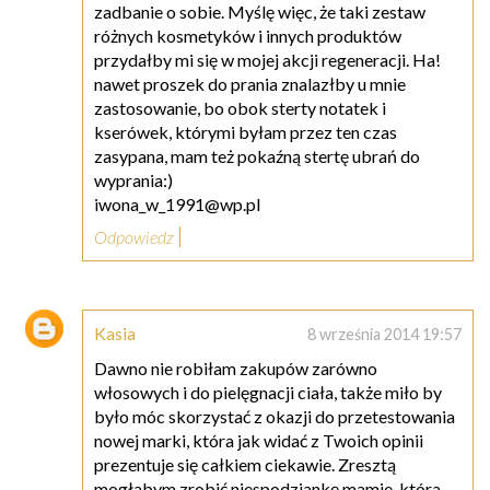
zadbanie o sobie. Myślę więc, że taki zestaw
różnych kosmetyków i innych produktów
przydałby mi się w mojej akcji regeneracji. Ha!
nawet proszek do prania znalazłby u mnie
zastosowanie, bo obok sterty notatek i
kserówek, którymi byłam przez ten czas
zasypana, mam też pokaźną stertę ubrań do
wyprania:)
iwona_w_1991@wp.pl
Odpowiedz
Kasia
8 września 2014 19:57
Dawno nie robiłam zakupów zarówno
włosowych i do pielęgnacji ciała, także miło by
było móc skorzystać z okazji do przetestowania
nowej marki, która jak widać z Twoich opinii
prezentuje się całkiem ciekawie. Zresztą
mogłabym zrobić niespodziankę mamie, która