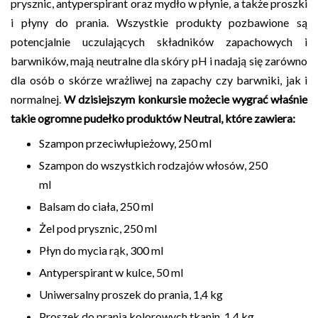
prysznic, antyperspirant oraz mydło w płynie, a także proszki
i płyny do prania. Wszystkie produkty pozbawione są
potencjalnie uczulających składników zapachowych i
barwników, mają neutralne dla skóry pH i nadają się zarówno
dla osób o skórze wrażliwej na zapachy czy barwniki, jak i
normalnej.
W dzisiejszym konkursie możecie wygrać właśnie
takie ogromne pudełko produktów Neutral, które zawiera:
Szampon przeciwłupieżowy, 250 ml
Szampon do wszystkich rodzajów włosów, 250
ml
Balsam do ciała, 250 ml
Żel pod prysznic, 250 ml
Płyn do mycia rąk, 300 ml
Antyperspirant w kulce, 50 ml
Uniwersalny proszek do prania, 1,4 kg
Proszek do prania kolorowych tkanin, 1,4 kg