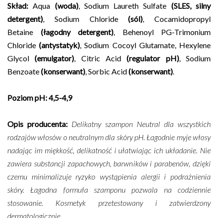
Skład:
Aqua
(woda)
, Sodium Laureth Sulfate
(SLES, silny
detergent)
, Sodium Chloride
(sól)
, Cocamidopropyl
Betaine
(łagodny detergent)
, Behenoyl PG-Trimonium
Chloride
(antystatyk)
, Sodium Cocoyl Glutamate, Hexylene
Glycol
(emulgator)
, Citric Acid
(regulator pH)
, Sodium
Benzoate
(konserwant)
, Sorbic Acid
(konserwant)
.
Poziom pH: 4,5-4,9
Opis producenta:
Delikatny szampon Neutral dla wszystkich
rodzajów włosów o neutralnym dla skóry pH. Łagodnie myje włosy
nadając im miękkość, delikatność i ułatwiając ich układanie. Nie
zawiera substancji zapachowych, barwników i parabenów, dzięki
czemu minimalizuje ryzyko wystąpienia alergii i podrażnienia
skóry. Łagodna formuła szamponu pozwala na codziennie
stosowanie. Kosmetyk przetestowany i zatwierdzony
dermatologicznie.