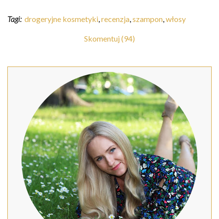
Tagi:
drogeryjne kosmetyki
,
recenzja
,
szampon
,
włosy
Skomentuj (94)