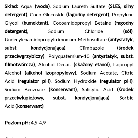
Skład:
Aqua
(woda)
, Sodium Laureth Sulfate
(SLES, silny
detergent)
, Coco-Glucoside
(łagodny detergent)
, Propylene
Glycol
(humektant)
, Cocoamidopropyl Betaine
(łagodny
detergent)
, Sodium Chloride
(sól)
,
Undecylenamidopropyltrimonium Methosulfate
(antystatyk,
subst. kondycjonująca)
, Climbazole
(środek
przeciwgrzybiczy)
, Polyquaternium-10
(antystatyk, subst.
filmotwórcza)
, Alcohol Denat.
(skażony etanol)
, Isopropyl
Alcohol
(alkohol izopropylowy)
, Sodium Acetate, Citric
Acid
(regulator pH)
, Sodium Hydroxide
(regulator pH)
,
Sodium Benzoate
(konserwant)
, Salicylic Acid
(środek
przeciwłupieżowy, subst. kondycjonująca)
, Sorbic
Acid
(konserwant)
.
Poziom pH:
4,5-4,9