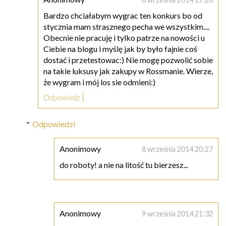
Bardzo chciałabym wygrac ten konkurs bo od
stycznia mam strasznego pecha we wszystkim....
Obecnie nie pracuję i tylko patrze na nowości u
Ciebie na blogu i myślę jak by było fajnie coś
dostać i przetestowac:) Nie mogę pozwolić sobie
na takie luksusy jak zakupy w Rossmanie. Wierze,
że wygram i mój los sie odmieni:)
Odpowiedz
Odpowiedzi
Anonimowy
8 września 2014 20:27
do roboty! a nie na litość tu bierzesz...
Anonimowy
9 września 2014 21:32