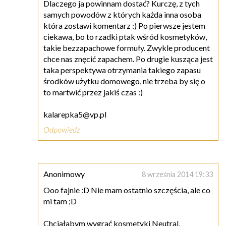
Dlaczego ja powinnam dostać? Kurczę, z tych
samych powodów z których każda inna osoba
która zostawi komentarz :) Po pierwsze jestem
ciekawa, bo to rzadki ptak wśród kosmetyków,
takie bezzapachowe formuły. Zwykle producent
chce nas znęcić zapachem. Po drugie kusząca jest
taka perspektywa otrzymania takiego zapasu
środków użytku domowego, nie trzeba by się o
to martwić przez jakiś czas :)
kalarepka5@vp.pl
Odpowiedz
Anonimowy
8 września 2014 19:33
Ooo fajnie :D Nie mam ostatnio szczęścia, ale co
mi tam ;D
Chciałabym wygrać kosmetyki Neutral,