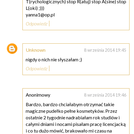
T(rychologicznych) stop R(atuj) stop A(sine) stop
L(oki) ;)))
yanna1@op.pl
Odpowiedz
Unknown
8 września 2014 19:45
nigdy o nich nie słyszałam ;)
Odpowiedz
Anonimowy
8 września 2014 19:46
Bardzo, bardzo chciałabym otrzymać takie
magiczne pudełko pełne kosmetyków. Przez
ostatnie 2 tygodnie nadrabiałam rok studiów i
całymi dniami i nocami pisałam pracę licencjacką
i co tu dużo mówić, brakowało mi czasu na