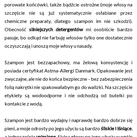
porowate końcówki, także bądźcie ostrożne (moje włosy na
szczęście nie są już systematycznie osłabiane przez
chemiczne preparaty, dlatego szampon im nie szkodzi).
Obecność
silniejszych detergentów
mi osobiście bardzo
pasuje, bo odkąd nie farbuję włosów tylko one
dostatecznie
oczyszczają i unoszą moje włosy u nasady.
Szampon jest bezzapachowy, ma żelową konsystencję i
posiada certyfikat Astma-Allergi Danmark. Opakowanie jest
zwyczajne, ale nie do końca bezpieczne - bez zabezpieczenia
folią nakrętki nie spakowałabym go do walizki. Na szczęście
etykiety są wodoodporne i nie odchodzą od butelki po
kontakcie z wodą.
Szampon jest bardzo wydajny i naprawdę bardzo dobrze się
pieni, a moje odrosty po jego użyciu są bardzo
śliskie i lśniące
,
a jednocześnie
uniesione
. Skóra głowy po jego użyciu w ogóle