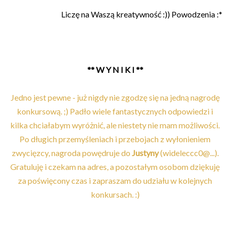
Liczę na Waszą kreatywność :)) Powodzenia :*
** W Y N I K I **
Jedno jest pewne - już nigdy nie zgodzę się na jedną nagrodę
konkursową. ;) Padło wiele fantastycznych odpowiedzi i
kilka chciałabym wyróżnić, ale niestety nie mam możliwości.
Po długich przemyśleniach i przebojach z wyłonieniem
zwycięzcy, nagroda powędruje do
Justyny
(wideleccc0@...).
Gratuluję i czekam na adres, a pozostałym osobom dziękuję
za poświęcony czas i zapraszam do udziału w kolejnych
konkursach. :)