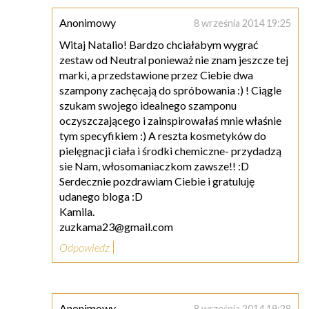
Anonimowy
8 września 2014 19:25
Witaj Natalio! Bardzo chciałabym wygrać
zestaw od Neutral ponieważ nie znam jeszcze tej
marki, a przedstawione przez Ciebie dwa
szampony zachęcają do spróbowania :) ! Ciągle
szukam swojego idealnego szamponu
oczyszczającego i zainspirowałaś mnie właśnie
tym specyfikiem :) A reszta kosmetyków do
pielęgnacji ciała i środki chemiczne- przydadzą
sie Nam, włosomaniaczkom zawsze!! :D
Serdecznie pozdrawiam Ciebie i gratuluję
udanego bloga :D
Kamila.
zuzkama23@gmail.com
Odpowiedz
Anonimowy
8 września 2014 19:28