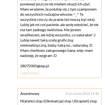
ponieważ jeszcze nie miałam okazji ich użyć.
Mam wrażenie, że polubię się z tym szamponem
do wszystkich rodzajów włosów ^_^ Te
wszystkie rzeczy do prania też muszą być okej.
Lubię jak mi coś pachnie, ale wolę wiedzieć, że nie
ma tam żadnego świństwa. Nie jestem
wrażliwcem, ale lubię wszystko, co naturalne! :)
Lubię nawet taką szatę graficzną:
minimalistyczną, białą i taką no... naturalną :D
Mam chwilowo zakupowego bana, więc mam
nadzieję, że wygram :D
28072005@wp.pl
Odpowiedz
Anonimowy
8 września 2014 19:40
N(atalio) stop E(liminatcja) stop U(trapień) stop