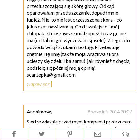
przetłuszczającą się skórę głowy. Odkąd
opanowałam przetłuszczanie, dopadł mnie
łupież. Nie, to nie jest przesuszona skóra - co
jakiś czas nawilżam ją. Co dziwniejsze - mój
chłopak, który zawsze miał łupież, teraz go nie
ma (oddał mi go! wyczuwam spisek!). Z tego oto
powodu wciąż szukam i testuję. Przetestuję
chętnie i tę linię (także moja wrażliwa skóra
ucieszy się z żelu i balsamu), jak również z chęcią
podzielę się później moją opinią!
scar.tepka@gmail.com
Odpowiedz
Anonimowy
8 września 2014 20:07
Siedze wlasnie przed mym kompem i przerzucam
strony sortem, mysle ze to dobra pora wejsc se
dzis na Twego bloga, i tu prosze co ja widze?