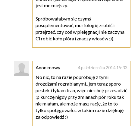
jest mocniejszy.
Spróbowałabym się czymś
posuplementować, morfologię zrobić i
przejrzeć, czy coś w pielęgnacji nie zaczyna
Ci robić koło pióra (znaczy włosów ;)).
Anonimowy
4 października 2014 15:33
No nic, to na razie popróbuję z tymi
drożdżami rozrabianymi.. jem teraz sporo
pestek i łykam tran, więc nie chcę przesadzić
;p kurczę nigdy przy zmianach pór roku tak
nie miałam, ale może masz rację, że to to
tylko spotęgowało.. w takim razie dziękuję
za odpowiedź :)