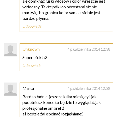
się domknąć łuski włosów i kolor wreszcie jest
widoczny. Także póki co odrostami się nie
martwię, bo granica kolor sama z siebie jest
bardzo płynna.
Odpowiedz
Unknown
4 października 2014 12:38
Super efekt :3
Odpowiedz
Marta
4 października 2014 12:38
Bardzo ładnie, jeszcze kilka miesięcy i jak
podetniesz końce to będzie to wyglądać jak
profesjonalne ombre! :)
aż będzie żal obcinać rozjaśniane:)