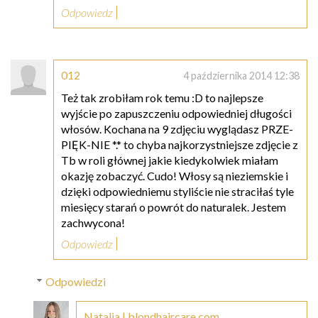
Odpowiedz
012
4 października 2014 12:38
Też tak zrobiłam rok temu :D to najlepsze
wyjście po zapuszczeniu odpowiedniej długości
włosów. Kochana na 9 zdjęciu wyglądasz PRZE-
PIĘK-NIE *.* to chyba najkorzystniejsze zdjęcie z
Tb w roli głównej jakie kiedykolwiek miałam
okazję zobaczyć. Cudo! Włosy są nieziemskie i
dzięki odpowiedniemu styliście nie straciłaś tyle
miesięcy starań o powrót do naturalek. Jestem
zachwycona!
Odpowiedz
Odpowiedzi
Natalia | blondhaircare.com