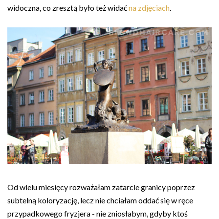
widoczna, co zresztą było też widać
na zdjęciach
.
Od wielu miesięcy rozważałam zatarcie granicy poprzez
subtelną koloryzację, lecz nie chciałam oddać się w ręce
przypadkowego fryzjera - nie zniosłabym, gdyby ktoś