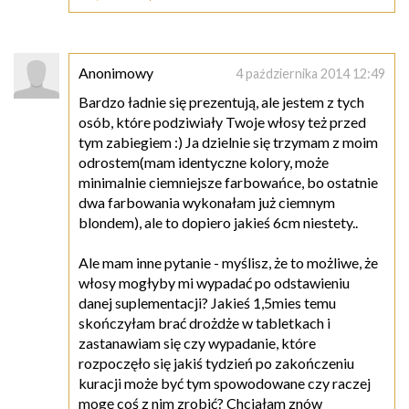
Anonimowy
4 października 2014 12:49
Bardzo ładnie się prezentują, ale jestem z tych
osób, które podziwiały Twoje włosy też przed
tym zabiegiem :) Ja dzielnie się trzymam z moim
odrostem(mam identyczne kolory, może
minimalnie ciemniejsze farbowańce, bo ostatnie
dwa farbowania wykonałam już ciemnym
blondem), ale to dopiero jakieś 6cm niestety..
Ale mam inne pytanie - myślisz, że to możliwe, że
włosy mogłyby mi wypadać po odstawieniu
danej suplementacji? Jakieś 1,5mies temu
skończyłam brać drożdże w tabletkach i
zastanawiam się czy wypadanie, które
rozpoczęło się jakiś tydzień po zakończeniu
kuracji może być tym spowodowane czy raczej
mogę coś z nim zrobić? Chciałam znów