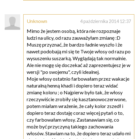
Unknown
4 października 2014 12:37
Mimo że jestem osobą, która nie rozpoznaje
ludzi na ulicy, od razu zauważyłam zmianę :D
Muszę przyznać, że bardzo ładnie wyszło i że
nawet podobają mi się te Twoje włosy od razu po
wysuszeniu suszarką. Wyglądają tak normalnie.
Ale nie mogę się doczekać aż zaprezentujesz je w
wersji "po swojemu", czyli idealnej.
Moje włosy ostatnio farbowałam przez wakacje
naturalną henną khadi i dopiero teraz widać
zmianę koloru ; o Najpierw było tak, że włosy
rzeczywiście zrobiły się kasztanowoczerwone,
potem miałam wrażenie, że cały kolor zszedł i
dopiero teraz dostaję coraz więcej pytań o to,
czy farbowałam włosy. Zastanawiam się, co
może być przyczyną takiego zachowania
włosów. Stawiam na to, że dopiero teraz udało mi