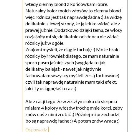
wtedy ciemny blond z końcowkami obre.
Naturalny kolor moich włosów to ciemny blond
więc różnica jest tak naprawdę żadna :) Ja widzę
delikatnie z lewej strony, że ją lekko widać, ale z
prawej już nie. Dodatkowo dzięki temu, że włosy
rozjaśniły mi się delikatnie od słońca nie widać
różnicy już w ogóle.
Znajomi myśleli, że ciągle farbuję :) Może brak
różnicy był również dlatego, że mam naturalnie
sporo pasm jaśniejszych (wygląda to jak
delikatny balejaż - nawet jak nigdy nie
farbowałam wszyscy myśleli, że są farbowane)
czyli tak naprawdę naturalnie mam taki efekt,
jaki Ty osiągnęłaś teraz :)
Ale z racji tego, że w zeszłym roku do sierpnia
miałam 4 kolory włosów trochę mnie korci, żeby
znów coś z nimi zrobić ;) Później mi przechodzi,
bo są naprawdę ładne :) A potem znów wraca ;)
Odpowiedz