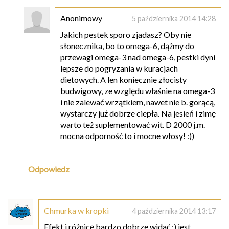
Anonimowy
5 października 2014 14:28
Jakich pestek sporo zjadasz? Oby nie
słonecznika, bo to omega-6, dążmy do
przewagi omega-3 nad omega-6, pestki dyni
lepsze do pogryzania w kuracjach
dietowych. A len koniecznie złocisty
budwigowy, ze względu właśnie na omega-3
i nie zalewać wrzątkiem, nawet nie b. gorącą,
wystarczy już dobrze ciepła. Na jesień i zimę
warto też suplementować wit. D 2000 j.m.
mocna odporność to i mocne włosy! :))
Odpowiedz
Chmurka w kropki
4 października 2014 13:17
Efekt i różnicę bardzo dobrze widać :) jest