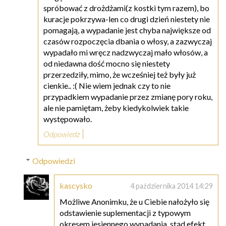
spróbować z drożdżami(z kostki tym razem), bo
kuracje pokrzywa-len co drugi dzień niestety nie
pomagają, a wypadanie jest chyba największe od
czasów rozpoczęcia dbania o włosy, a zazwyczaj
wypadało mi wręcz nadzwyczaj mało włosów, a
od niedawna dość mocno się niestety
przerzedziły, mimo, że wcześniej też były już
cienkie.. :( Nie wiem jednak czy to nie
przypadkiem wypadanie przez zmianę pory roku,
ale nie pamiętam, żeby kiedykolwiek takie
występowało.
Odpowiedz
Odpowiedzi
kascysko
4 października 2014 14:29
Możliwe Anonimku, że u Ciebie nałożyło się
odstawienie suplementacji z typowym
okresem jesiennego wypadania, stąd efekt