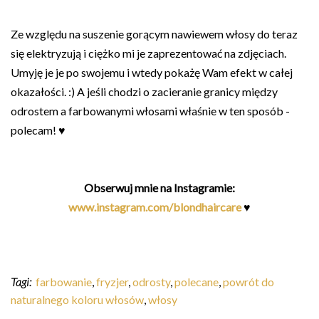
Ze względu na suszenie gorącym nawiewem włosy do teraz
się elektryzują i ciężko mi je zaprezentować na zdjęciach.
Umyję je je po swojemu i wtedy pokażę Wam efekt w całej
okazałości. :) A jeśli chodzi o zacieranie granicy między
odrostem a farbowanymi włosami właśnie w ten sposób -
polecam! ♥
Obserwuj mnie na Instagramie:
www.instagram.com/blondhaircare
♥
Tagi:
farbowanie
,
fryzjer
,
odrosty
,
polecane
,
powrót do
naturalnego koloru włosów
,
włosy