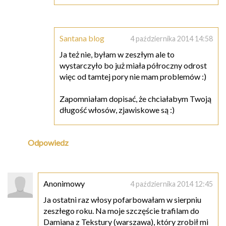
Santana blog
4 października 2014 14:58
Ja też nie, byłam w zeszłym ale to
wystarczyło bo już miała półroczny odrost
więc od tamtej pory nie mam problemów :)
Zapomniałam dopisać, że chciałabym Twoją
długość włosów, zjawiskowe są :)
Odpowiedz
Anonimowy
4 października 2014 12:45
Ja ostatni raz włosy pofarbowałam w sierpniu
zeszłego roku. Na moje szczęście trafilam do
Damiana z Tekstury (warszawa), który zrobił mi