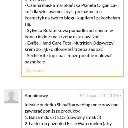
- Czarna maska marokańska Planeta Organica-
coś dla włosów musi być- poznałam ten
kosmetyk na twoim blogu, kupiłam i zakochałam
się.
- Sylveco Rokitnikowa pomadka ochronna- w
końcu idzie zima, trzeba usta nawilżać
- Evrēe, Hand Care Total Nutrition Odżywczy
krem do rąk- o dłonie też trzeba zadbać
- Seche Vite top coat- może polubię malować
paznokcie
Odpowiedz
Anonimowy
28 listopada 2014 13:50
Idealne pudełko ShinyBox według mnie powinno
zawierać poniższe produkty:
1. Balsam do ust EOS (dowolny smak :))
2. Lakier do paznokci Essie Watermelon (aby