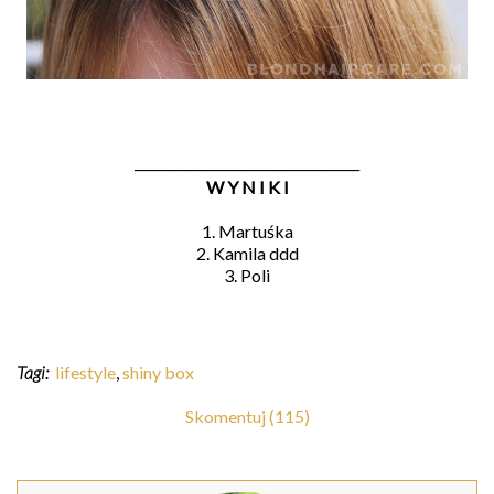
__________________________________
W Y N I K I
1. Martuśka
2. Kamila ddd
3. Poli
Tagi:
lifestyle
,
shiny box
Skomentuj (115)