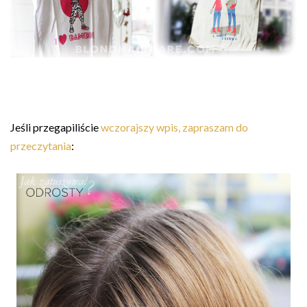
Jeśli przegapiliście
wczorajszy wpis, zapraszam do
przeczytania
: