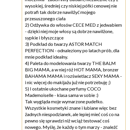
wysokiej, średniej czy niskiej półki cenowej nie
potrafi tak dobrze nawilżyć mojego
przesuszonego ciała
2) Odżywka do włosów CECE MED z jedwabiem
- dzięki niej moje włosy są dobrze nawilżone,
sypkie i błyszczące
3) Podkład do twarzy ASTOR MATCH
PERFECTION - odnaleziony po latach prób, dla
mnie podkład idealny.
4) Paleta do modelowania twarzy THE BALM
BIG MAMA, a w niej róż HOT MAMA, bronzer
BAHAMA MAMA i rozświetlacz SEXY MAMA -
i nic więcej do makijażu już nie potrzebuję ;)
5) I ostatnie ukochane perfumy COCO
Mademoiselle - klasa sama w sobie :)
Tak wygląda moje wymarzone pudełko.
Wszystkie kosmetyki znane i lubiane więc bez
żadnych niespodzianek, ale lepiej mieć coś co na
pewno się sprawdzi niż wciąż testować coś
nowego. Myślę, że każdy o tym marzy - znaleźć