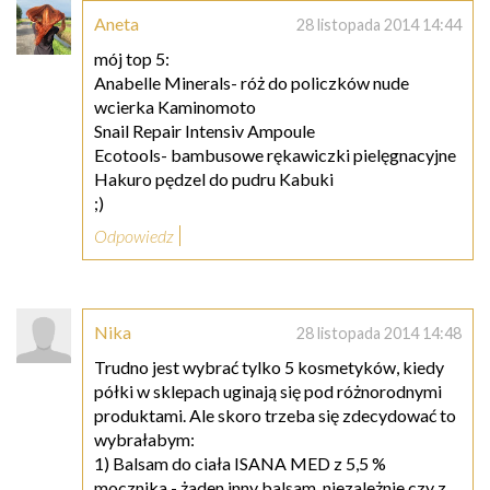
Aneta
28 listopada 2014 14:44
mój top 5:
Anabelle Minerals- róż do policzków nude
wcierka Kaminomoto
Snail Repair Intensiv Ampoule
Ecotools- bambusowe rękawiczki pielęgnacyjne
Hakuro pędzel do pudru Kabuki
;)
Odpowiedz
Nika
28 listopada 2014 14:48
Trudno jest wybrać tylko 5 kosmetyków, kiedy
półki w sklepach uginają się pod różnorodnymi
produktami. Ale skoro trzeba się zdecydować to
wybrałabym:
1) Balsam do ciała ISANA MED z 5,5 %
mocznika - żaden inny balsam, niezależnie czy z