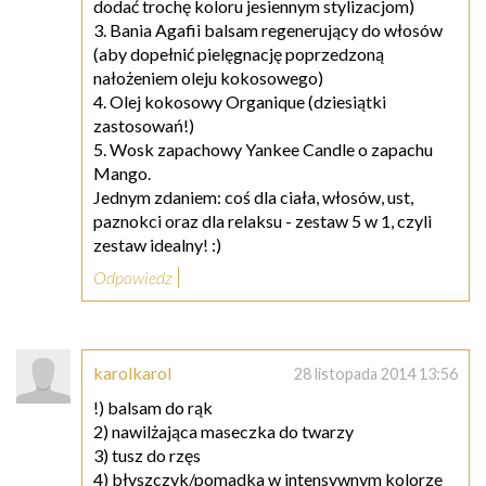
dodać trochę koloru jesiennym stylizacjom)
3. Bania Agafii balsam regenerujący do włosów
(aby dopełnić pielęgnację poprzedzoną
nałożeniem oleju kokosowego)
4. Olej kokosowy Organique (dziesiątki
zastosowań!)
5. Wosk zapachowy Yankee Candle o zapachu
Mango.
Jednym zdaniem: coś dla ciała, włosów, ust,
paznokci oraz dla relaksu - zestaw 5 w 1, czyli
zestaw idealny! :)
Odpowiedz
karolkarol
28 listopada 2014 13:56
!) balsam do rąk
2) nawilżająca maseczka do twarzy
3) tusz do rzęs
4) błyszczyk/pomadka w intensywnym kolorze