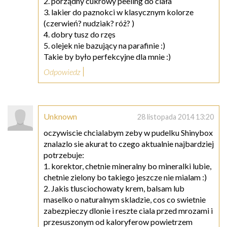
2. porządny cukrowy peeling do ciała
3. lakier do paznokci w klasycznym kolorze
(czerwień? nudziak? róż? )
4. dobry tusz do rzęs
5. olejek nie bazujący na parafinie :)
Takie by było perfekcyjne dla mnie :)
Odpowiedz
Unknown
28 listopada 2014 13:20
oczywiscie chcialabym zeby w pudelku Shinybox
znalazlo sie akurat to czego aktualnie najbardziej
potrzebuje:
1. korektor, chetnie mineralny bo mineralki lubie,
chetnie zielony bo takiego jeszcze nie mialam :)
2. Jakis tlusciochowaty krem, balsam lub
maselko o naturalnym skladzie, cos co swietnie
zabezpieczy dlonie i reszte ciala przed mrozami i
przesuszonym od kaloryferow powietrzem