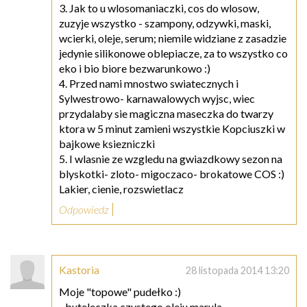
3. Jak to u wlosomaniaczki, cos do wlosow,
zuzyje wszystko - szampony, odzywki, maski,
wcierki, oleje, serum; niemile widziane z zasadzie
jedynie silikonowe oblepiacze, za to wszystko co
eko i bio biore bezwarunkowo :)
4. Przed nami mnostwo swiatecznych i
Sylwestrowo- karnawalowych wyjsc, wiec
przydalaby sie magiczna maseczka do twarzy
ktora w 5 minut zamieni wszystkie Kopciuszki w
bajkowe ksiezniczki
5. I wlasnie ze wzgledu na gwiazdkowy sezon na
blyskotki- zloto- migoczaco- brokatowe COS :)
Lakier, cienie, rozswietlacz
Odpowiedz
Kastoria
28 listopada 2014 13:20
Moje "topowe" pudełko :)
- buteleczka czystego oleju marula