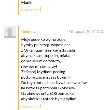
Madie
Odpowiedz
Unknown
28 listopada 2014 13:33
Moje pudełko wymarzone,
byłoby po brzegi wypełnione:
z Organiqua masełkiem do ciała
abym aksamitną skórę miała,
dobre serum do twarzy,
również mi się marzy!
Ze Starej Mydlarni peeling
pod prysznicem czas by umilił.
Do tego porządna odżywka do włosów
na bazie D-pantenolu i kokosów.
Na zimowe dni z EOS pomadka,
aby skóra na ustach była gładka!
Odpowiedz