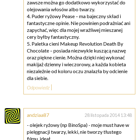
zawsze można go dodatkowo wykorzystać do
olejowania włosów albo twarzy.
4. Puder ryżowy Pease – ma bajeczny skład i
fantastyczne opinie. Nie powinien podrażniać ani
zapychać, więc dla mojej wrażliwej mieszanej
cery byłby fantastyczny.
5. Paletka cieni Makeup Revolution Death By
Chocolate – posiada niezwykle kuszącą nazwę
oraz piękne cienie. Można dzięki niej wykonać
makijaż dzienny i wieczorowy, a każda kobieta
niezależnie od koloru oczu znalazła by odcienie
dla siebie.
Odpowiedz
andziaa87
28 listopada 2014 13:48
- olejek ryżowy (np BinoSpa) - moje must have w
pielęgnacji twarzy, lekki, nie tworzy tłustego
filmu, ideał