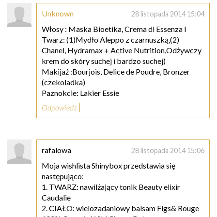
Unknown
28 listopada 2014 15:04
Włosy : Maska Bioetika, Crema di Essenza I
Twarz: (1)Mydło Aleppo z czarnuszką,(2)
Chanel, Hydramax + Active Nutrition,Odżywczy
krem do skóry suchej i bardzo suchej)
Makijaż :Bourjois, Delice de Poudre, Bronzer
(czekoladka)
Paznokcie: Lakier Essie
Odpowiedz
rafalowa
28 listopada 2014 15:06
Moja wishlista Shinybox przedstawia się
następująco:
1. TWARZ: nawilżający tonik Beauty elixir
Caudalie
2. CIAŁO: wielozadaniowy balsam Figs& Rouge