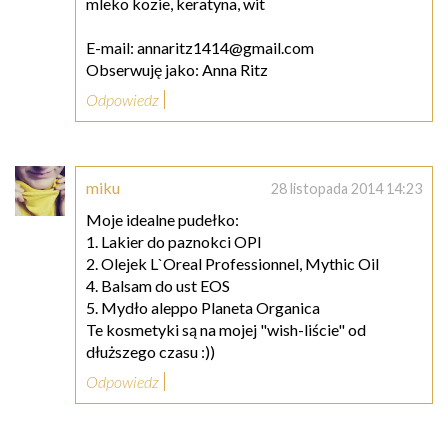
mleko kozie, keratyna, wit
E-mail: annaritz1414@gmail.com
Obserwuję jako: Anna Ritz
Odpowiedz
miku
28 listopada 2014 14:23
Moje idealne pudełko:
1. Lakier do paznokci OPI
2. Olejek L`Oreal Professionnel, Mythic Oil
4. Balsam do ust EOS
5. Mydło aleppo Planeta Organica
Te kosmetyki są na mojej "wish-liście" od
dłuższego czasu :))
Odpowiedz