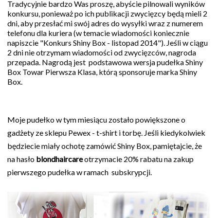
Tradycyjnie bardzo Was proszę, abyście pilnowali wyników
konkursu, ponieważ po ich publikacji zwycięzcy będą mieli 2
dni, aby przesłać mi swój adres do wysyłki wraz z numerem
telefonu dla kuriera (w temacie wiadomości koniecznie
napiszcie "Konkurs Shiny Box - listopad 2014"). Jeśli w ciągu
2 dni nie otrzymam wiadomości od zwycięzców, nagroda
przepada. Nagrodą jest podstawowa wersja pudełka Shiny
Box Towar Pierwsza Klasa, którą sponsoruje marka Shiny
Box.
Moje pudełko w tym miesiącu zostało powiększone o
gadżety ze sklepu Pewex - t-shirt i torbę. Jeśli kiedykolwiek
będziecie miały ochotę zamówić Shiny Box, pamiętajcie, że
na hasło
blondhaircare
otrzymacie 20% rabatu na zakup
pierwszego pudełka w ramach subskrypcji.