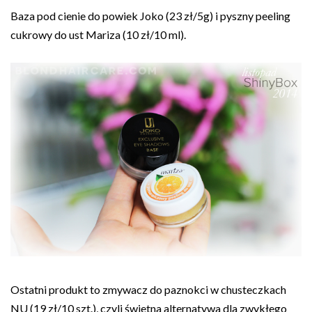
Baza pod cienie do powiek Joko (23 zł/5g) i pyszny peeling
cukrowy do ust Mariza (10 zł/10 ml).
Ostatni produkt to zmywacz do paznokci w chusteczkach
NU (19 zł/10 szt.), czyli świetna alternatywa dla zwykłego