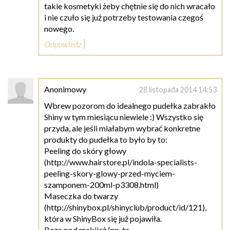
takie kosmetyki żeby chętnie się do nich wracało
i nie czuło się już potrzeby testowania czegoś
nowego.
Odpowiedz
Anonimowy
28 listopada 2014 14:53
Wbrew pozorom do idealnego pudełka zabrakło
Shiny w tym miesiącu niewiele :) Wszystko się
przyda, ale jeśli miałabym wybrać konkretne
produkty do pudełka to było by to:
Peeling do skóry głowy
(http://www.hairstore.pl/indola-specialists-
peeling-skory-glowy-przed-myciem-
szamponem-200ml-p3308.html)
Maseczka do twarzy
(http://shinybox.pl/shinyclub/product/id/121),
która w ShinyBox się już pojawiła.
Baza pod makijaż (np. ta