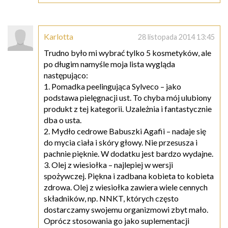
Karlotta
28 listopada 2014 13:45
Trudno było mi wybrać tylko 5 kosmetyków, ale
po długim namyśle moja lista wygląda
następująco:
1. Pomadka peelingująca Sylveco – jako
podstawa pielęgnacji ust. To chyba mój ulubiony
produkt z tej kategorii. Uzależnia i fantastycznie
dba o usta.
2. Mydło cedrowe Babuszki Agafii – nadaje się
do mycia ciała i skóry głowy. Nie przesusza i
pachnie pięknie. W dodatku jest bardzo wydajne.
3. Olej z wiesiołka – najlepiej w wersji
spożywczej. Piękna i zadbana kobieta to kobieta
zdrowa. Olej z wiesiołka zawiera wiele cennych
składników, np. NNKT, których często
dostarczamy swojemu organizmowi zbyt mało.
Oprócz stosowania go jako suplementacji