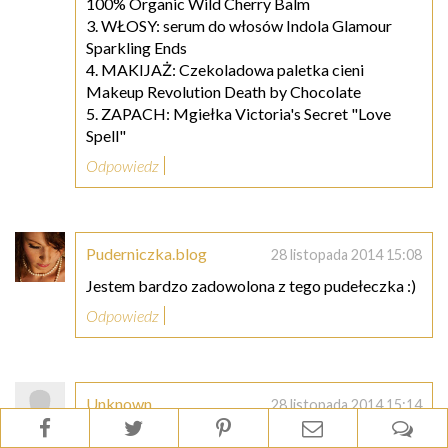
100% Organic Wild Cherry Balm
3. WŁOSY: serum do włosów Indola Glamour
Sparkling Ends
4. MAKIJAŻ: Czekoladowa paletka cieni
Makeup Revolution Death by Chocolate
5. ZAPACH: Mgiełka Victoria's Secret "Love
Spell"
Odpowiedz
Puderniczka.blog
28 listopada 2014 15:08
Jestem bardzo zadowolona z tego pudełeczka :)
Odpowiedz
Unknown
28 listopada 2014 15:14
Konkurs Shiny Box - listopad 2014