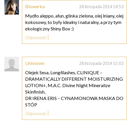
Blowerka
28 listopada 2014 14:53
Mydło aleppo, ałun, glinka zielona, olej lniany, olej
kokosowy, to były idealny i naturalny, a przy tym
ekologiczny Shiny Box :)
Odpowiedz
Unknown
28 listopada 2014 15:03
Olejek Sesa, Long4lashes, CLINIQUE –
DRAMATICALLY DIFFERENT MOISTURIZING
LOTION+, M.A.C. Divine Night Mineralize
Skinfinish,
DR IRENA ERIS – CYNAMONOWA MASKA DO
STÓP
Odpowiedz