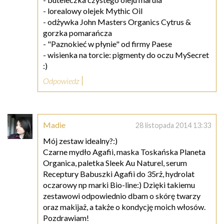
- lorealowy olejek Mythic Oil
- odżywka John Masters Organics Cytrus &
gorzka pomarańcza
- "Paznokieć w płynie" od firmy Paese
- wisienka na torcie: pigmenty do oczu MySecret
:)
Odpowiedz
Madie
28 listopada 2014 13:33
Mój zestaw idealny?:)
Czarne mydło Agafii, maska Toskańska Planeta
Organica, paletka Sleek Au Naturel, serum
Receptury Babuszki Agafii do 35rż, hydrolat
oczarowy np marki Bio-line:) Dzięki takiemu
zestawowi odpowiednio dbam o skórę twarzy
oraz makijaż, a także o kondycję moich włosów.
Pozdrawiam!