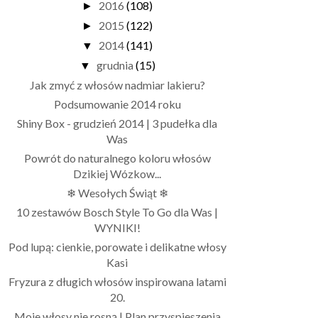
2016
(108)
►
2015
(122)
►
2014
(141)
▼
grudnia
(15)
▼
Jak zmyć z włosów nadmiar lakieru?
Podsumowanie 2014 roku
Shiny Box - grudzień 2014 | 3 pudełka dla
Was
Powrót do naturalnego koloru włosów
Dzikiej Wózkow...
❄ Wesołych Świąt ❄
10 zestawów Bosch Style To Go dla Was |
WYNIKI!
Pod lupą: cienkie, porowate i delikatne włosy
Kasi
Fryzura z długich włosów inspirowana latami
20.
Moje włosy nie rosną | Plan przyspieszenia