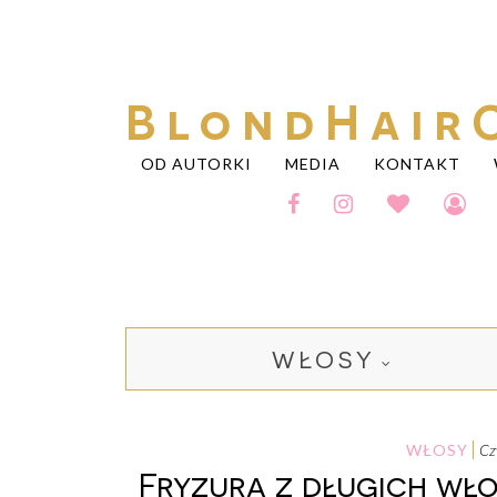
BlondHair
OD AUTORKI
MEDIA
KONTAKT
WŁOSY
WŁOSY
c
Fryzura z długich wło