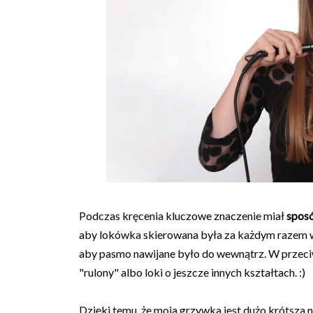
Podczas kręcenia kluczowe znaczenie miał
spos
aby lokówka skierowana była za każdym razem w 
aby pasmo nawijane było do wewnątrz. W przeciw
"rulony" albo loki o jeszcze innych kształtach. :)
Dzięki temu, że moja grzywka jest dużo krótsza 