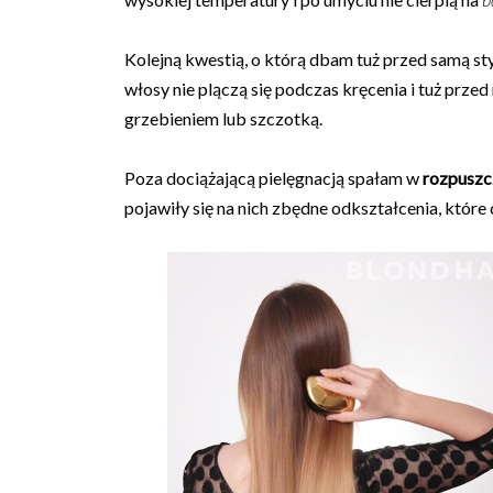
Kolejną kwestią, o którą dbam tuż przed samą st
włosy nie plączą się podczas kręcenia i tuż prz
grzebieniem lub szczotką.
Poza dociążającą pielęgnacją spałam w
rozpuszc
pojawiły się na nich zbędne odkształcenia, któr