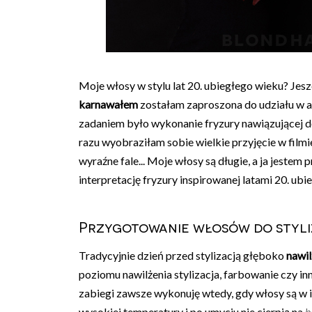
Moje włosy w stylu lat 20. ubiegłego wieku? Jes
karnawałem
zostałam zaproszona do udziału w a
zadaniem było wykonanie fryzury nawiązującej do 
razu wyobraziłam sobie wielkie przyjęcie w film
wyraźne fale... Moje włosy są długie, a ja jeste
interpretację fryzury inspirowanej latami 20. ubie
Przygotowanie włosów do styli
Tradycyjnie dzień przed stylizacją głęboko
nawil
poziomu nawilżenia stylizacja, farbowanie czy in
zabiegi zawsze wykonuję wtedy, gdy włosy są w i
wysokiej temperatury i po umyciu nie cierpią na
b