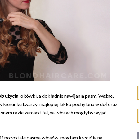
ób użycia
lokówki, a dokładnie nawijania pasm. Ważne,
kierunku twarzy i najlepiej lekko pochylona w dół oraz
nym razie zamiast fal, na włosach mogłyby wyjść
niż pozostałe pasma włosów, mogłam kręcić ją na