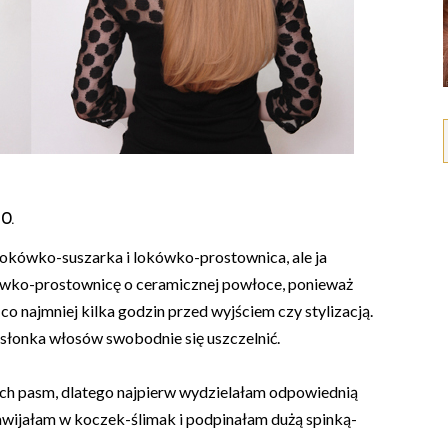
0.
lokówko-suszarka i lokówko-prostownica, ale ja
ówko-prostownicę o ceramicznej powłoce, ponieważ
o najmniej kilka godzin przed wyjściem czy stylizacją.
osłonka włosów swobodnie się uszczelnić.
ch pasm, dlatego najpierw wydzielałam odpowiednią
awijałam w koczek-ślimak i podpinałam dużą spinką-