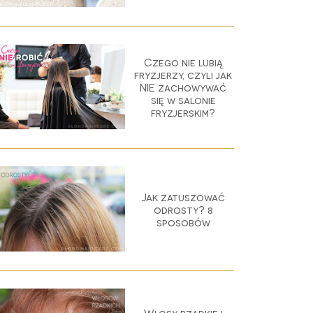
Czego nie lubią
fryzjerzy, czyli jak
NIE zachowywać
się w salonie
fryzjerskim?
Jak zatuszować
odrosty? 8
sposobów