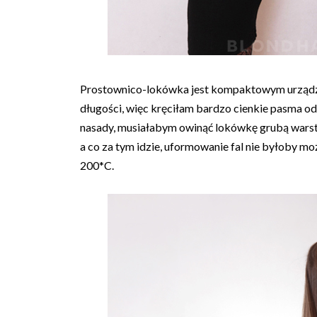
Prostownico-lokówka jest kompaktowym urządzen
długości, więc kręciłam bardzo cienkie pasma o
nasady, musiałabym owinąć lokówkę grubą warstw
a co za tym idzie, uformowanie fal nie byłoby m
200*C.