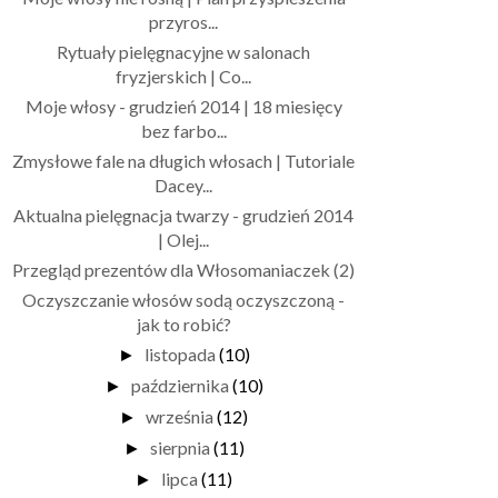
przyros...
Rytuały pielęgnacyjne w salonach
fryzjerskich | Co...
Moje włosy - grudzień 2014 | 18 miesięcy
bez farbo...
Zmysłowe fale na długich włosach | Tutoriale
Dacey...
Aktualna pielęgnacja twarzy - grudzień 2014
| Olej...
Przegląd prezentów dla Włosomaniaczek (2)
Oczyszczanie włosów sodą oczyszczoną -
jak to robić?
listopada
(10)
►
października
(10)
►
września
(12)
►
sierpnia
(11)
►
lipca
(11)
►