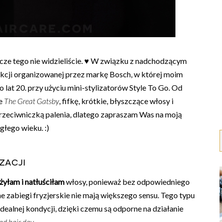
zcze tego nie widzieliście. ♥ W związku z nadchodzącym
kcji organizowanej przez markę Bosch, w której moim
lat 20. przy użyciu mini-stylizatorów Style To Go. Od
ie
The Great Gatsby
, fifkę, krótkie, błyszczące włosy i
m przeciwniczką palenia, dlatego zapraszam Was na moją
głego wieku. :)
zacji
żyłam i natłuściłam
włosy, ponieważ bez odpowiedniego
ne zabiegi fryzjerskie nie mają większego sensu. Tego typu
dealnej kondycji, dzięki czemu są odporne na działanie
ad hair day
.