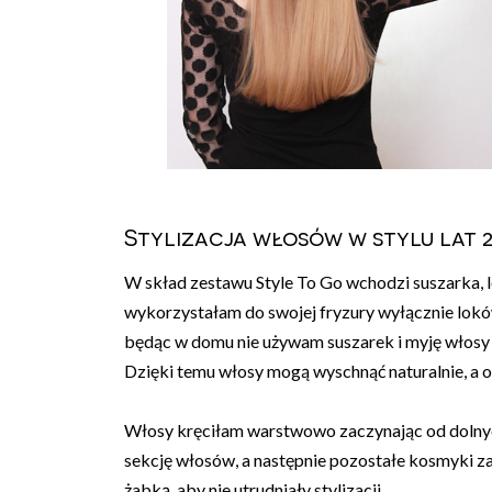
Stylizacja włosów w stylu lat 2
W skład zestawu Style To Go wchodzi suszarka, 
wykorzystałam do swojej fryzury wyłącznie lok
będąc w domu nie używam suszarek i myję włosy c
Dzięki temu włosy mogą wyschnąć naturalnie, a 
Włosy kręciłam warstwowo zaczynając od dolny
sekcję włosów, a następnie pozostałe kosmyki z
żabką, aby nie utrudniały stylizacji.