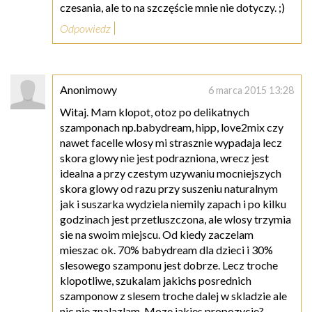
czesania, ale to na szczęście mnie nie dotyczy. ;)
Odpowiedz
Anonimowy
6 marca 2015 13:28
Witaj. Mam klopot, otoz po delikatnych
szamponach np.babydream, hipp, love2mix czy
nawet facelle wlosy mi strasznie wypadaja lecz
skora glowy nie jest podrazniona, wrecz jest
idealna a przy czestym uzywaniu mocniejszych
skora glowy od razu przy suszeniu naturalnym
jak i suszarka wydziela niemily zapach i po kilku
godzinach jest przetluszczona, ale wlosy trzymia
sie na swoim miejscu. Od kiedy zaczelam
mieszac ok. 70% babydream dla dzieci i 30%
slesowego szamponu jest dobrze. Lecz troche
klopotliwe, szukalam jakichs posrednich
szamponow z slesem troche dalej w skladzie ale
nic nie znalazlam. Moze jakies propozycje?