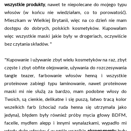
wszystkie produkty
, nawet te niepolecane do mojego typu 
włosów (w końcu nie wiedziałam, co to porowatość). 
Mieszkam w Wielkiej Brytanii, więc na co dzień nie mam 
dostępu do dobrych, polskich kosmetyków. Kupowałam 
więc wszystkie maski jakie były w drogeriach, oczywiście 
bez czytania składów. "
"
Kupowanie i używanie zbyt wielu kosmetyków na raz, zbyt 
częste i zbyt obfite olejowanie, używania do rozczesywania 
tangle teazer, farbowanie włosów henną i wszystkie 
proteinowe zabiegi typu laminowanie, nawet proteinowe 
maski mi nie służą za bardzo, mam podobne włosy do 
Twoich, są cienkie, delikatne i się puszą, łatwo tracą kolor 
wszelkich farb (chociaż ruda henna się utrzymała jako 
jedyna), błędem były również próby mycia głowy BDFM, 
facelle, mydłem alepp i innymi wynalazkami, wypadło mi 
wtedy dużo włosów :( w ogóle wszelkie 
eksperymenty
 były 