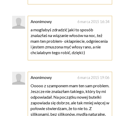
Anonimowy
6 marca 2015 16:34
a mogłabyś zdradzić jaki to sposób
znalazłaś na wiązanie włosów na noc, też
mam ten problem- oklapniecie, odgniecenia
i jestem zmuszona myć włosy rano, a nie
chcialabym tego robić, dzięki:)
Anonimowy
6 marca 2015 19:06
Ooooo z szamponem mam ten sam problem.
Jeszcze nie znalazłam takiego, który by mi
odpowiadał. Na początku nowej butelki
zapowiada się dobrze, ale tak mniej więcej w
połowie stwierdzam, że to nie to. Z
silikonami, bez silikonów, mydła naturalne,