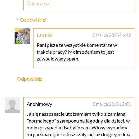
Odpowiedz
Odpowiedzi
Lax nax
6 marca 2015 16:19
Pani pisze te wszystkie komentarze w
trakcie pracy? Moim zdaniem to jest
zawoalowany spam.
Odpowiedz
Anonimowy
6 marca 2015 12:01
Ja się naszczescie utożsamiam tylko z zamianą
"normalnego" szamponu na łagodny dla dzieci, w
moim przypadku BabyDream. Włosy wypadały
mi garściami, przetluszczaly się już drugiego dnia