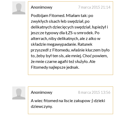
Anonimowy
7 marca 2015 21:14
Podbijam Fitomed. Miałam tak: po
zwykłych slsach łeb swędział, po
delikatnych dziecięcych swędział, łupieżył i
jeszcze typowy dla ŁZS-u smrodek. Po
alterrach, niby delikatnych, ale z alko w
składzie megawypadanie. Ratunek
przyszedł z Fitomedu, właśnie kluczem było
to, żeby był ten sls, ale mniej. Choć powiem,
że mnie czarne agafii też służyło. Ale
Fitomedy najlepsze jednak.
Anonimowy
8 marca 2015 13:56
A wiec fitomed na liscie zakupow ;) dzieki
dziewczyny.