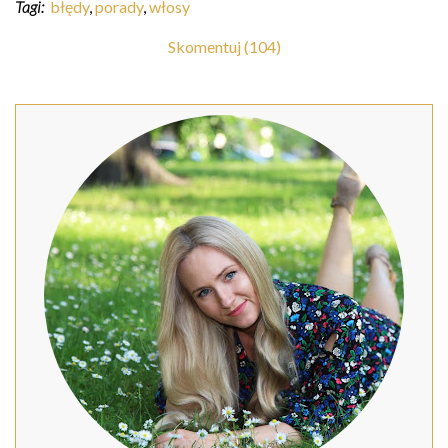
Tagi:
błędy
,
porady
,
włosy
Skomentuj (104)