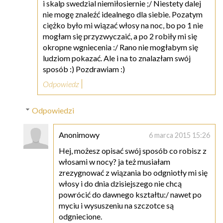
i skalp swedzial niemiłosiernie ;/ Niestety dalej
nie mogę znaleźć idealnego dla siebie. Pozatym
ciężko było mi wiązać włosy na noc, bo po 1 nie
mogłam się przyzwyczaić, a po 2 robiły mi się
okropne wgniecenia :/ Rano nie mogłabym się
ludziom pokazać. Ale i na to znalazłam swój
sposób :) Pozdrawiam :)
Odpowiedz
Odpowiedzi
Anonimowy
6 marca 2015 15:26
Hej, możesz opisać swój sposób co robisz z
włosami w nocy? ja też musiałam
zrezygnować z wiązania bo odgniotły mi się
włosy i do dnia dzisiejszego nie chcą
powrócić do dawnego kształtu:/ nawet po
myciu i wysuszeniu na szczotce są
odgniecione.