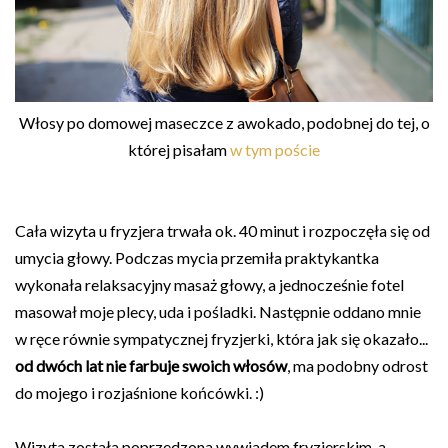
Włosy po domowej maseczce z awokado, podobnej do tej, o
której pisałam
w tym poście
Cała wizyta u fryzjera trwała ok. 40 minut i rozpoczęła się od
umycia głowy. Podczas mycia przemiła praktykantka
wykonała relaksacyjny masaż głowy, a jednocześnie fotel
masował moje plecy, uda i pośladki. Następnie oddano mnie
w ręce równie sympatycznej fryzjerki, która jak się okazało...
od dwóch lat nie farbuje swoich włosów
, ma podobny odrost
do mojego i rozjaśnione końcówki. :)
Wizyta została poprzedzona wywiadem fryzjerskim, a