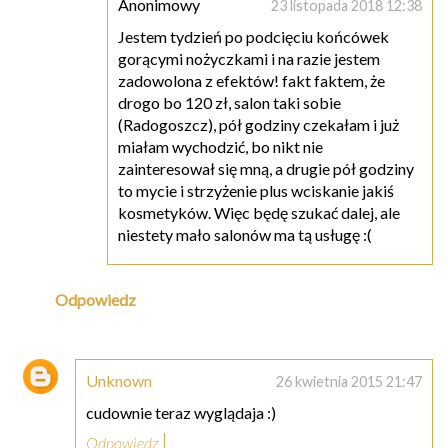
Anonimowy
23 listopada 2018 12:38
Jestem tydzień po podcięciu końcówek
gorącymi nożyczkami i na razie jestem
zadowolona z efektów! fakt faktem, że
drogo bo 120 zł, salon taki sobie
(Radogoszcz), pół godziny czekałam i już
miałam wychodzić, bo nikt nie
zainteresował się mną, a drugie pół godziny
to mycie i strzyżenie plus wciskanie jakiś
kosmetyków. Więc będę szukać dalej, ale
niestety mało salonów ma tą usługę :(
Odpowiedz
Unknown
26 kwietnia 2015 21:47
cudownie teraz wyglądaja :)
Odpowiedz