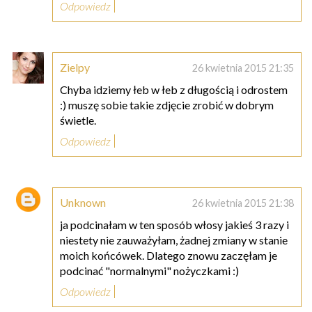
Odpowiedz
Zielpy
26 kwietnia 2015 21:35
Chyba idziemy łeb w łeb z długością i odrostem
:) muszę sobie takie zdjęcie zrobić w dobrym
świetle.
Odpowiedz
Unknown
26 kwietnia 2015 21:38
ja podcinałam w ten sposób włosy jakieś 3 razy i
niestety nie zauważyłam, żadnej zmiany w stanie
moich końcówek. Dlatego znowu zaczęłam je
podcinać "normalnymi" nożyczkami :)
Odpowiedz