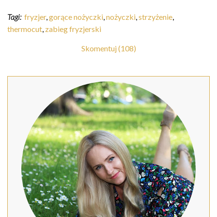
Tagi:
fryzjer
,
gorące nożyczki
,
nożyczki
,
strzyżenie
,
thermocut
,
zabieg fryzjerski
Skomentuj (108)