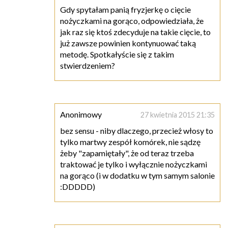
Gdy spytałam panią fryzjerkę o cięcie
nożyczkami na gorąco, odpowiedziała, że
jak raz się ktoś zdecyduje na takie cięcie, to
już zawsze powinien kontynuować taką
metodę. Spotkałyście się z takim
stwierdzeniem?
Anonimowy
27 kwietnia 2015 21:35
bez sensu - niby dlaczego, przecież włosy to
tylko martwy zespół komórek, nie sądzę
żeby "zapamiętały", że od teraz trzeba
traktować je tylko i wyłącznie nożyczkami
na gorąco (i w dodatku w tym samym salonie
:DDDDD)