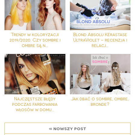
Trendy w koloryzacji
Blond Absolu Kérastase
2019/2020. Czy sombre i
UltraViolet - recenzja i
ombre są n...
relacj...
Najczęstsze błędy
Jak dbać o sombre, ombre,
podczas farbowania
bronde?
włosów w domu...
« nowszy post