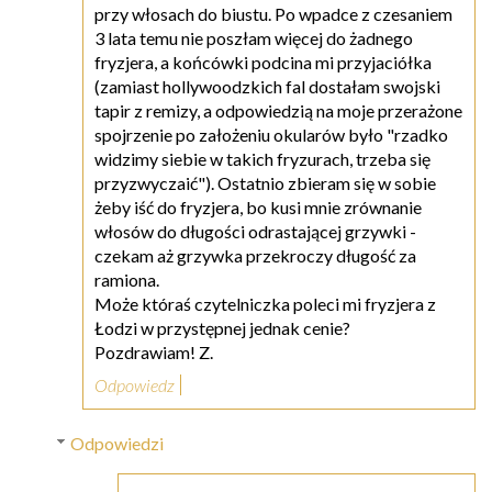
przy włosach do biustu. Po wpadce z czesaniem
3 lata temu nie poszłam więcej do żadnego
fryzjera, a końcówki podcina mi przyjaciółka
(zamiast hollywoodzkich fal dostałam swojski
tapir z remizy, a odpowiedzią na moje przerażone
spojrzenie po założeniu okularów było "rzadko
widzimy siebie w takich fryzurach, trzeba się
przyzwyczaić"). Ostatnio zbieram się w sobie
żeby iść do fryzjera, bo kusi mnie zrównanie
włosów do długości odrastającej grzywki -
czekam aż grzywka przekroczy długość za
ramiona.
Może któraś czytelniczka poleci mi fryzjera z
Łodzi w przystępnej jednak cenie?
Pozdrawiam! Z.
Odpowiedz
Odpowiedzi