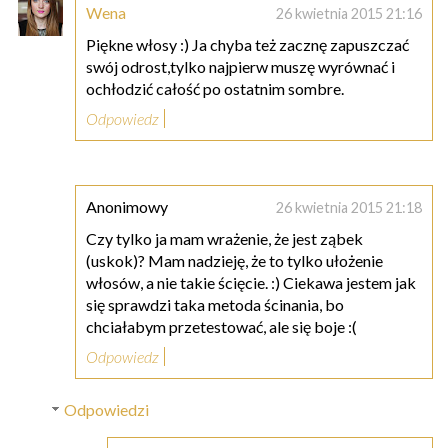
Wena
26 kwietnia 2015 21:16
Piękne włosy :) Ja chyba też zacznę zapuszczać
swój odrost,tylko najpierw muszę wyrównać i
ochłodzić całość po ostatnim sombre.
Odpowiedz
Anonimowy
26 kwietnia 2015 21:18
Czy tylko ja mam wrażenie, że jest ząbek
(uskok)? Mam nadzieję, że to tylko ułożenie
włosów, a nie takie ścięcie. :) Ciekawa jestem jak
się sprawdzi taka metoda ścinania, bo
chciałabym przetestować, ale się boje :(
Odpowiedz
Odpowiedzi