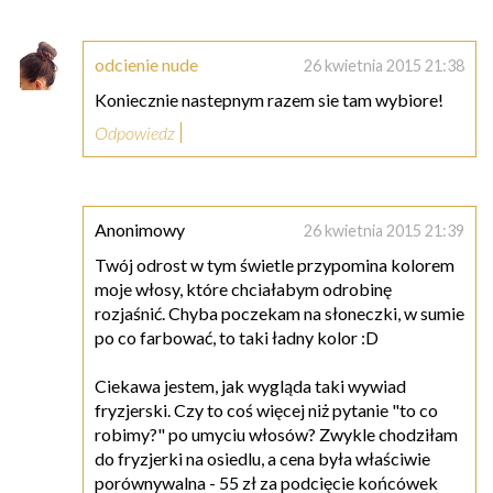
odcienie nude
26 kwietnia 2015 21:38
Koniecznie nastepnym razem sie tam wybiore!
Odpowiedz
Anonimowy
26 kwietnia 2015 21:39
Twój odrost w tym świetle przypomina kolorem
moje włosy, które chciałabym odrobinę
rozjaśnić. Chyba poczekam na słoneczki, w sumie
po co farbować, to taki ładny kolor :D
Ciekawa jestem, jak wygląda taki wywiad
fryzjerski. Czy to coś więcej niż pytanie "to co
robimy?" po umyciu włosów? Zwykle chodziłam
do fryzjerki na osiedlu, a cena była właściwie
porównywalna - 55 zł za podcięcie końcówek