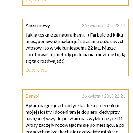
Anonimowy
26 kwietnia 2015 22:14
Jak ja tęsknię za naturalkami.. :) Farbuję od kilku
mies., ponieważ miałam już strasznie dużo siwych
włosów i to w wieku niespełna 22 lat.. Muszę
spróbować tej metody podcinania, może nie będą
się tak rozdwajać :)
Odpowiedz
Bambi
26 kwietnia 2015 22:21
Byłam na gorących nożyczkach za poleceniem
mojej siostry i doceniłam je dopiero kiedy przy
następnej wizycie poszłam na zwykłe nożyczki i
włosy zaczęły rozdwajać mi się po miesiącu, a po
gorących nożyczkach nie rozdwajały mi się co