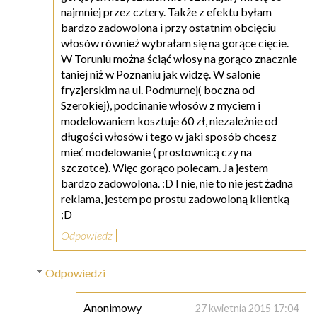
najmniej przez cztery. Także z efektu byłam
bardzo zadowolona i przy ostatnim obcięciu
włosów również wybrałam się na gorące cięcie.
W Toruniu można ściąć włosy na gorąco znacznie
taniej niż w Poznaniu jak widzę. W salonie
fryzjerskim na ul. Podmurnej( boczna od
Szerokiej), podcinanie włosów z myciem i
modelowaniem kosztuje 60 zł, niezależnie od
długości włosów i tego w jaki sposób chcesz
mieć modelowanie ( prostownicą czy na
szczotce). Więc gorąco polecam. Ja jestem
bardzo zadowolona. :D I nie, nie to nie jest żadna
reklama, jestem po prostu zadowoloną klientką
;D
Odpowiedz
Odpowiedzi
Anonimowy
27 kwietnia 2015 17:04