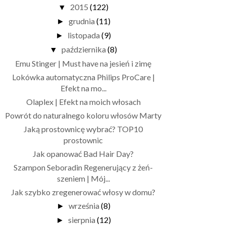
2015
(122)
▼
grudnia
(11)
►
listopada
(9)
►
października
(8)
▼
Emu Stinger | Must have na jesień i zimę
Lokówka automatyczna Philips ProCare |
Efekt na mo...
Olaplex | Efekt na moich włosach
Powrót do naturalnego koloru włosów Marty
Jaką prostownicę wybrać? TOP10
prostownic
Jak opanować Bad Hair Day?
Szampon Seboradin Regenerujący z żeń-
szeniem | Mój...
Jak szybko zregenerować włosy w domu?
września
(8)
►
sierpnia
(12)
►