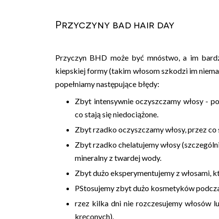
Przyczyny bad hair day
Przyczyn BHD może być mnóstwo, a im bardzie
kiepskiej formy (takim włosom szkodzi im niema
popełniamy następujące błędy:
Zbyt
intensywnie oczyszczamy
włosy - po
co stają się niedociążone.
Zbyt
rzadko oczyszczamy
włosy, przez co 
Zbyt
rzadko chelatujemy
włosy (szczególni
mineralny z twardej wody.
Zbyt
dużo eksperymentujemy
z włosami, k
PStosujemy
zbyt dużo kosmetyków
podcza
rzez kilka dni
nie rozczesujemy
włosów lu
kręconych).