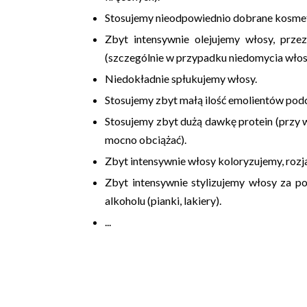
Stosujemy
nieodpowiednio dobrane kosme
Zbyt
intensywnie olejujemy
włosy, przez
(szczególnie w przypadku niedomycia wł
Niedokładnie spłukujemy
włosy.
Stosujemy
zbyt małą ilość emolientów
podc
Stosujemy
zbyt dużą dawkę protein
(przy 
mocno obciążać).
Zbyt intensywnie włosy
koloryzujemy, roz
Zbyt
intensywnie stylizujemy
włosy za po
alkoholu (pianki, lakiery).
...