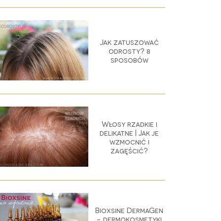
Jak zatuszować
odrosty? 8
sposobów
Włosy rzadkie i
delikatne | Jak je
wzmocnić i
zagęścić?
Bioxsine DermaGen
- dermokosmetyki