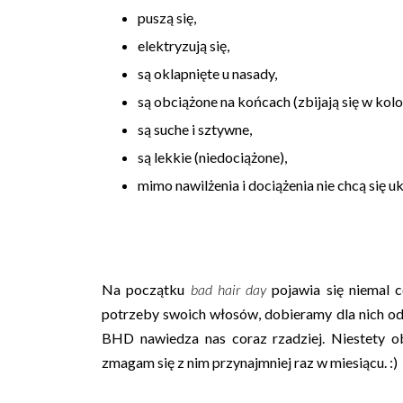
puszą się,
elektryzują się,
są oklapnięte u nasady,
są obciążone na końcach (zbijają się w kolo
są suche i sztywne,
są lekkie (niedociążone),
mimo nawilżenia i dociążenia nie chcą się u
Na początku
bad hair day
pojawia się niemal c
potrzeby swoich włosów, dobieramy dla nich odp
BHD nawiedza nas coraz rzadziej. Niestety o
zmagam się z nim przynajmniej raz w miesiącu. :)