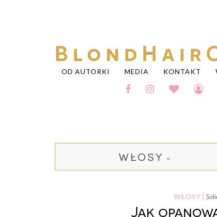
BlondHair
OD AUTORKI
MEDIA
KONTAKT
WŁOSY
WŁOSY
so
Jak opanowa