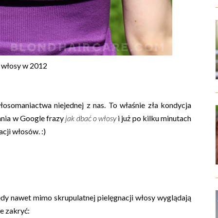
 włosy w 2012
osomaniactwa niejednej z nas. To właśnie zła kondycja
ania w Google frazy
jak dbać o włosy
i już po kilku minutach
cji włosów. :)
iedy nawet mimo skrupulatnej pielęgnacji włosy wyglądają
je zakryć: