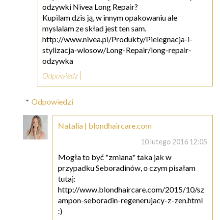
odzywki Nivea Long Repair?
Kupilam dzis ją, w innym opakowaniu ale
myslalam ze skład jest ten sam.
http://www.nivea.pl/Produkty/Pielegnacja-i-
stylizacja-wlosow/Long-Repair/long-repair-
odzywka
Odpowiedz
Odpowiedzi
Natalia | blondhaircare.com
10 lutego 2016 12:05
Mogła to być "zmiana" taka jak w
przypadku Seboradinów, o czym pisałam
tutaj:
http://www.blondhaircare.com/2015/10/sz
ampon-seboradin-regenerujacy-z-zen.html
:)