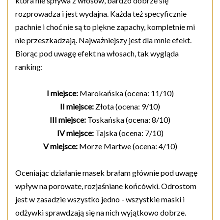
która nie spływa z włosów, bardzo dobrze się
rozprowadza i jest wydajna. Każda też specyficznie
pachnie i choć nie są to piękne zapachy, kompletnie mi
nie przeszkadzają. Najważniejszy jest dla mnie efekt.
Biorąc pod uwagę efekt na włosach, tak wygląda
ranking:
I miejsce:
Marokańska (ocena: 11/10)
II miejsce:
Złota (ocena: 9/10)
III miejsce:
Toskańska (ocena: 8/10)
IV miejsce:
Tajska (ocena: 7/10)
V miejsce:
Morze Martwe (ocena: 4/10)
Oceniając działanie masek brałam głównie pod uwagę
wpływ na porowate, rozjaśniane końcówki. Odrostom
jest w zasadzie wszystko jedno - wszystkie maski i
odżywki sprawdzają się na nich wyjątkowo dobrze.