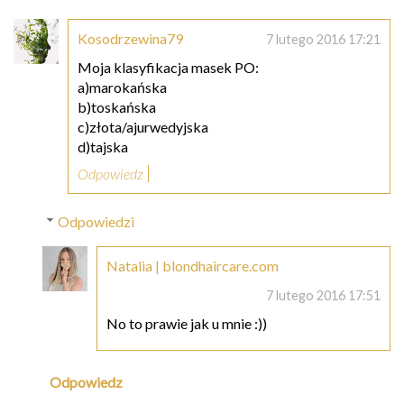
Kosodrzewina79
7 lutego 2016 17:21
Moja klasyfikacja masek PO:
a)marokańska
b)toskańska
c)złota/ajurwedyjska
d)tajska
Odpowiedz
Odpowiedzi
Natalia | blondhaircare.com
7 lutego 2016 17:51
No to prawie jak u mnie :))
Odpowiedz