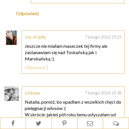
Odpowiedz
Joy of jelly
7 lutego 2016 19:25
Jeszcze nie miałam maseczek tej firmy ale
zastanawiam się nad Toskańską jak i
Marokańską :).
Odpowiedz
Liskaaa
7 lutego 2016 19:38
Natalia, pomóż, bo opadłam z wszelkich chęci do
pielęgnacji włosów :(
W skrócie-jakieś pół roku temu usłyszałam od
fryzjerki, że mam bardzo przesuszone włosy.
Faktycznie nie wyglądały najlepiej, więc