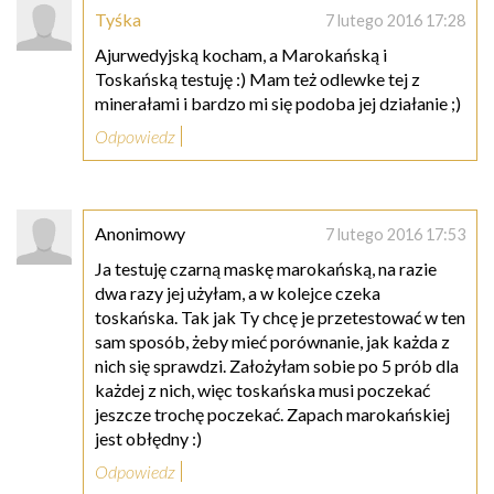
Tyśka
7 lutego 2016 17:28
Ajurwedyjską kocham, a Marokańską i
Toskańską testuję :) Mam też odlewke tej z
minerałami i bardzo mi się podoba jej działanie ;)
Odpowiedz
Anonimowy
7 lutego 2016 17:53
Ja testuję czarną maskę marokańską, na razie
dwa razy jej użyłam, a w kolejce czeka
toskańska. Tak jak Ty chcę je przetestować w ten
sam sposób, żeby mieć porównanie, jak każda z
nich się sprawdzi. Założyłam sobie po 5 prób dla
każdej z nich, więc toskańska musi poczekać
jeszcze trochę poczekać. Zapach marokańskiej
jest obłędny :)
Odpowiedz