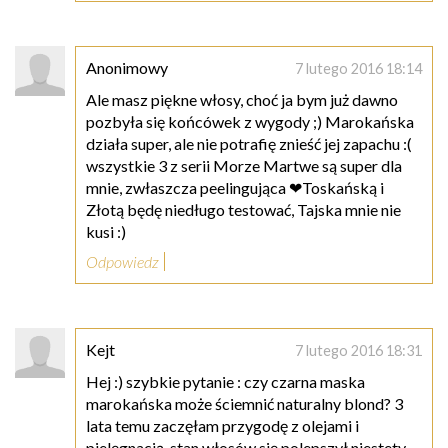
Anonimowy
7 lutego 2016 18:14
Ale masz piękne włosy, choć ja bym już dawno
pozbyła się końcówek z wygody ;) Marokańska
działa super, ale nie potrafię znieść jej zapachu :(
wszystkie 3 z serii Morze Martwe są super dla
mnie, zwłaszcza peelingująca ❤Toskańską i
Złotą będę niedługo testować, Tajska mnie nie
kusi :)
Odpowiedz
Kejt
7 lutego 2016 18:31
Hej :) szybkie pytanie : czy czarna maska
marokańska może ściemnić naturalny blond? 3
lata temu zaczęłam przygodę z olejami i
pielęgnacją, stan włosów się polepszył niestety