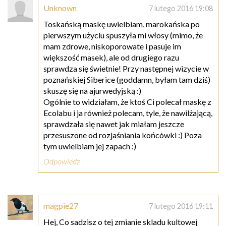
Unknown
7 lutego 2016 19:08
Toskańską maskę uwielbiam, marokańska po
pierwszym użyciu spuszyła mi włosy (mimo, że
mam zdrowe, niskoporowate i pasuje im
większość masek), ale od drugiego razu
sprawdza się świetnie! Przy następnej wizycie w
poznańskiej Siberice (goddamn, byłam tam dziś)
skuszę się na ajurwedyjską :)
Ogólnie to widziałam, że ktoś Ci polecał maskę z
Ecolabu i ja również polecam, tyle, że nawilżającą,
sprawdzała się nawet jak miałam jeszcze
przesuszone od rozjaśniania końcówki :) Poza
tym uwielbiam jej zapach :)
Odpowiedz
magpie27
7 lutego 2016 19:11
Hej, Co sadzisz o tej zmianie skladu kultowej