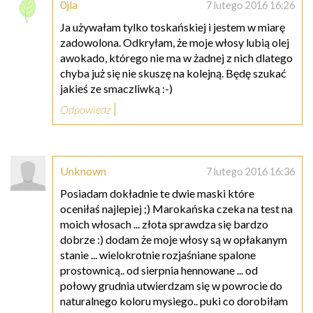
0jla
7 lutego 2016 16:26
Ja używałam tylko toskańskiej i jestem w miarę
zadowolona. Odkryłam, że moje włosy lubią olej
awokado, którego nie ma w żadnej z nich dlatego
chyba już się nie skuszę na kolejną. Będę szukać
jakieś ze smaczliwką :-)
Odpowiedz
Unknown
7 lutego 2016 16:36
Posiadam dokładnie te dwie maski które
oceniłaś najlepiej ;) Marokańska czeka na test na
moich włosach ... złota sprawdza się bardzo
dobrze :) dodam że moje włosy są w opłakanym
stanie ... wielokrotnie rozjaśniane spalone
prostownicą.. od sierpnia hennowane ... od
połowy grudnia utwierdzam się w powrocie do
naturalnego koloru mysiego.. puki co dorobiłam