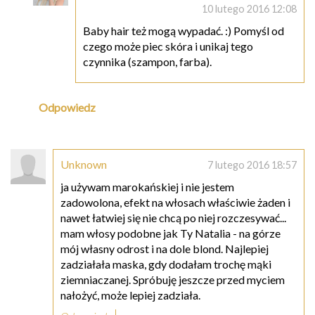
10 lutego 2016 12:08
Baby hair też mogą wypadać. :) Pomyśl od
czego może piec skóra i unikaj tego
czynnika (szampon, farba).
Odpowiedz
Unknown
7 lutego 2016 18:57
ja używam marokańskiej i nie jestem
zadowolona, efekt na włosach właściwie żaden i
nawet łatwiej się nie chcą po niej rozczesywać...
mam włosy podobne jak Ty Natalia - na górze
mój własny odrost i na dole blond. Najlepiej
zadziałała maska, gdy dodałam trochę mąki
ziemniaczanej. Spróbuję jeszcze przed myciem
nałożyć, może lepiej zadziała.