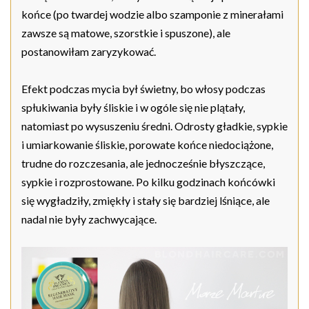
końce (po twardej wodzie albo szamponie z minerałami
zawsze są matowe, szorstkie i spuszone), ale
postanowiłam zaryzykować.
Efekt podczas mycia był świetny, bo włosy podczas
spłukiwania były śliskie i w ogóle się nie plątały,
natomiast po wysuszeniu średni. Odrosty gładkie, sypkie
i umiarkowanie śliskie, porowate końce niedociążone,
trudne do rozczesania, ale jednocześnie błyszczące,
sypkie i rozprostowane. Po kilku godzinach końcówki
się wygładziły, zmiękły i stały się bardziej lśniące, ale
nadal nie były zachwycające.