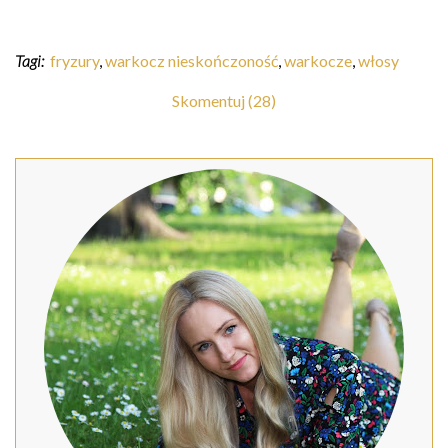
Tagi:
fryzury
,
warkocz nieskończoność
,
warkocze
,
włosy
Skomentuj (28)