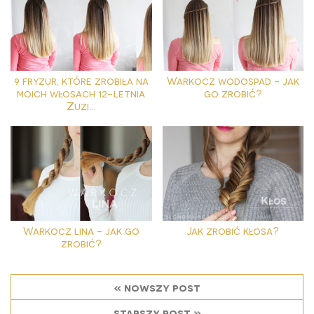
9 fryzur, które zrobiła na
Warkocz wodospad - jak
moich włosach 12-letnia
go zrobić?
Zuzi...
Warkocz lina - jak go
Jak zrobić kłosa?
zrobić?
« nowszy post
starszy post »