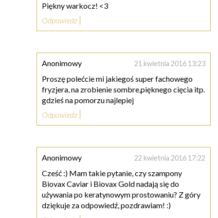
Piękny warkocz! <3
Odpowiedz
Anonimowy
21 kwietnia 2016 13:23
Proszę polećcie mi jakiegoś super fachowego
fryzjera, na zrobienie sombre,pięknego cięcia itp.
gdzieś na pomorzu najlepiej
Odpowiedz
Anonimowy
22 kwietnia 2016 17:22
Cześć :) Mam takie pytanie, czy szampony
Biovax Caviar i Biovax Gold nadają się do
używania po keratynowym prostowaniu? Z góry
dziękuje za odpowiedź, pozdrawiam! :)