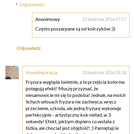
Odpowiedzi
Anonimowy
22 kwietnia 2016 17:57
Często poszarpane są od kolczyków :))
Odpowiedz
blondinspiracja
20 kwietnia 2016 18:36
Fryzura wygląda świetnie, a te przejścia kolorów
potęgują efekt! Muszę przyznać, że
niesamowicie mi się to podoba! Jednak, na moich
lichych włosach fryzura nie zachwyca, wręcz
przeciwnie, szkoda, ale jedną fryzurę wykonuje
perfekcyjnie - artystyczny kok nieład, w 3
sekundy! Efekt, jakbym dopiero co wstała z
łóżka, ale chociaż jest objętość! ;) Pamiętajcie