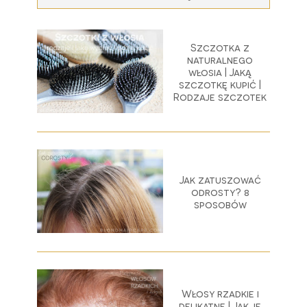
Szczotka z
naturalnego
włosia | Jaką
szczotkę kupić |
Rodzaje szczotek
Jak zatuszować
odrosty? 8
sposobów
Włosy rzadkie i
delikatne | Jak je