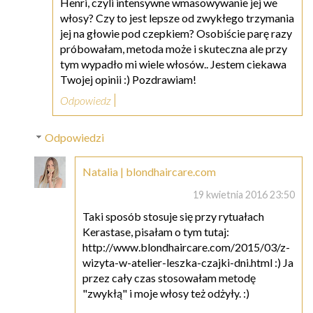
Henri, czyli intensywne wmasowywanie jej we
włosy? Czy to jest lepsze od zwykłego trzymania
jej na głowie pod czepkiem? Osobiście parę razy
próbowałam, metoda może i skuteczna ale przy
tym wypadło mi wiele włosów.. Jestem ciekawa
Twojej opinii :) Pozdrawiam!
Odpowiedz
Odpowiedzi
Natalia | blondhaircare.com
19 kwietnia 2016 23:50
Taki sposób stosuje się przy rytuałach
Kerastase, pisałam o tym tutaj:
http://www.blondhaircare.com/2015/03/z-
wizyta-w-atelier-leszka-czajki-dni.html :) Ja
przez cały czas stosowałam metodę
"zwykłą" i moje włosy też odżyły. :)