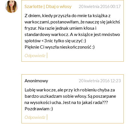
Szarlotte | Dbaj o włosy
20 kwietnia 2016 00:17
Z dniem, kiedy przyszła do mnie ta książka z
warkoczami, postanowiłam, że nauczę się jakichś
fryzur. Na razie jednak umiem kłosa i
standardowy warkocz. A w książce jest mnóstwo
splotów <3 nic tylko się uczyć :)
Pięknie Ci wyszła nieskończoność :)
Odpowiedz
Anonimowy
20 kwietnia 2016 12:23
Lubię warkocze, ale przy ich robieniu chyba za
bardzo uszkadzam sobie włosy. Są poszarpane
na wysokości ucha. Jest na to jakaś rada???
Pozdrawiam :)
Odpowiedz