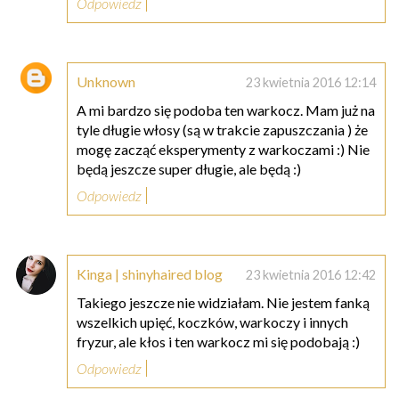
Odpowiedz
Unknown
23 kwietnia 2016 12:14
A mi bardzo się podoba ten warkocz. Mam już na
tyle długie włosy (są w trakcie zapuszczania ) że
mogę zacząć eksperymenty z warkoczami :) Nie
będą jeszcze super długie, ale będą :)
Odpowiedz
Kinga | shinyhaired blog
23 kwietnia 2016 12:42
Takiego jeszcze nie widziałam. Nie jestem fanką
wszelkich upięć, koczków, warkoczy i innych
fryzur, ale kłos i ten warkocz mi się podobają :)
Odpowiedz