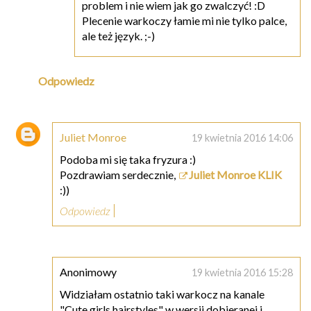
problem i nie wiem jak go zwalczyć! :D
Plecenie warkoczy łamie mi nie tylko palce,
ale też język. ;-)
Odpowiedz
Juliet Monroe
19 kwietnia 2016 14:06
Podoba mi się taka fryzura :)
Pozdrawiam serdecznie,
Juliet Monroe KLIK
:))
Odpowiedz
Anonimowy
19 kwietnia 2016 15:28
Widziałam ostatnio taki warkocz na kanale
"Cute girls hairstyles" w wersji dobieranej i