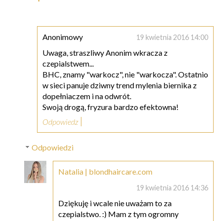
Anonimowy
19 kwietnia 2016 14:00
Uwaga, straszliwy Anonim wkracza z
czepialstwem...
BHC, znamy "warkocz", nie "warkocza". Ostatnio
w sieci panuje dziwny trend mylenia biernika z
dopełniaczem i na odwrót.
Swoją drogą, fryzura bardzo efektowna!
Odpowiedz
Odpowiedzi
Natalia | blondhaircare.com
19 kwietnia 2016 14:36
Dziękuję i wcale nie uważam to za
czepialstwo. :) Mam z tym ogromny