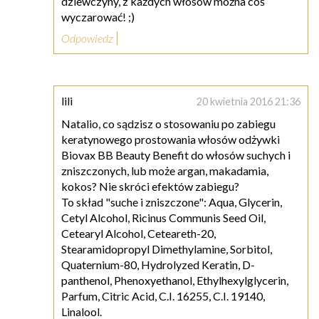
dziewczyny, z każdych włosów można coś
wyczarować! ;)
Odpowiedz
lili
20 kwietnia 2016 21:36
Natalio, co sądzisz o stosowaniu po zabiegu
keratynowego prostowania włosów odżywki
Biovax BB Beauty Benefit do włosów suchych i
zniszczonych, lub może argan, makadamia,
kokos? Nie skróci efektów zabiegu?
To skład "suche i zniszczone": Aqua, Glycerin,
Cetyl Alcohol, Ricinus Communis Seed Oil,
Cetearyl Alcohol, Ceteareth-20,
Stearamidopropyl Dimethylamine, Sorbitol,
Quaternium-80, Hydrolyzed Keratin, D-
panthenol, Phenoxyethanol, Ethylhexylglycerin,
Parfum, Citric Acid, C.I. 16255, C.I. 19140,
Linalool.