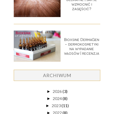
wzmocnić i
zagęścić?
Bioxsine DermaGen
- dermokosmetyki
na wypadanie
włosów | recenzja
ARCHIWUM
2026
(3)
►
2024
(8)
►
2023
(11)
►
2022
(8)
►