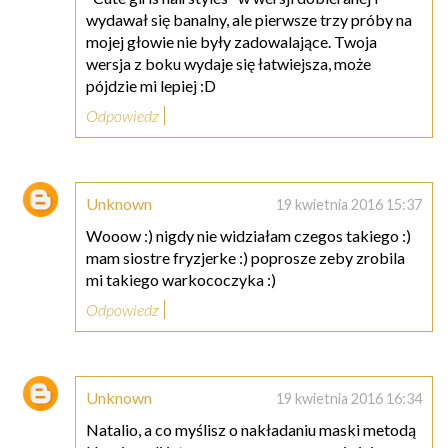
wydawał się banalny, ale pierwsze trzy próby na
mojej głowie nie były zadowalające. Twoja
wersja z boku wydaje się łatwiejsza, może
pójdzie mi lepiej :D
Odpowiedz
Unknown
19 kwietnia 2016 15:37
Wooow :) nigdy nie widziałam czegos takiego :)
mam siostre fryzjerke :) poprosze zeby zrobila
mi takiego warkococzyka :)
Odpowiedz
Unknown
19 kwietnia 2016 16:34
Natalio, a co myślisz o nakładaniu maski metodą