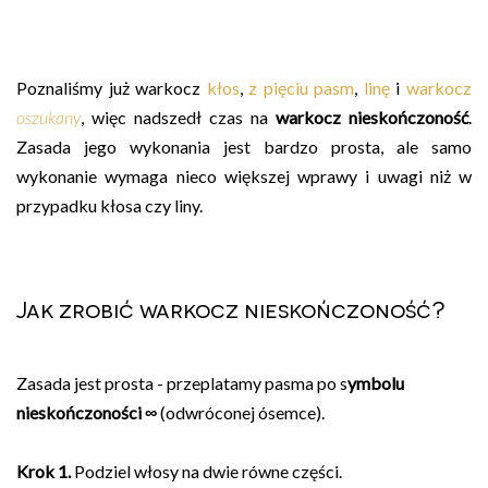
Poznaliśmy już warkocz
kłos
,
z pięciu pasm
,
linę
i
warkocz
oszukany
, więc nadszedł czas na
warkocz nieskończoność
.
Zasada jego wykonania jest bardzo prosta, ale samo
wykonanie wymaga nieco większej wprawy i uwagi niż w
przypadku kłosa czy liny.
Jak zrobić warkocz nieskończoność?
Zasada jest prosta - przeplatamy pasma po s
ymbolu
nieskończoności ∞
(odwróconej ósemce).
Krok 1.
Podziel włosy na dwie równe części.