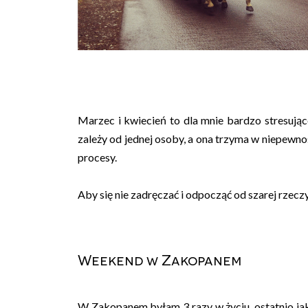
Marzec i kwiecień to dla mnie bardzo stresując
zależy od jednej osoby, a ona trzyma w niepewnośc
procesy.
Aby się nie zadręczać i odpocząć od szarej rzeczy
Weekend w Zakopanem
W Zakopanem byłam 3 razy w życiu, ostatnio jak