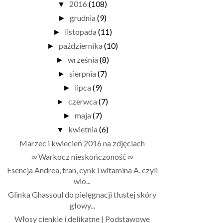
2016
(108)
▼
grudnia
(9)
►
listopada
(11)
►
października
(10)
►
września
(8)
►
sierpnia
(7)
►
lipca
(9)
►
czerwca
(7)
►
maja
(7)
►
kwietnia
(6)
▼
Marzec i kwiecień 2016 na zdjęciach
∞ Warkocz nieskończoność ∞
Esencja Andrea, tran, cynk i witamina A, czyli
wio...
Glinka Ghassoul do pielęgnacji tłustej skóry
głowy...
Włosy cienkie i delikatne | Podstawowe