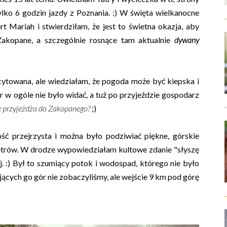
lko 6 godzin jazdy z Poznania. :) W święta wielkanocne
 Mariah i stwierdziłam, że jest to świetna okazja, aby
Zakopane, a szczególnie rosnące tam aktualnie
dywany
ytowana, ale wiedziałam, że pogoda może być kiepska i
ór w ogóle nie było widać, a tuż po przyjeździe gospodarz
ę przyjeżdża do Zakopanego?
;)
ć przejrzysta i można było podziwiać piękne, górskie
 metrów. W drodze wypowiedziałam kultowe zdanie "słyszę
j. :) Był to szumiący potok i wodospad, którego nie było
ących go gór nie zobaczyliśmy, ale wejście 9 km pod górę