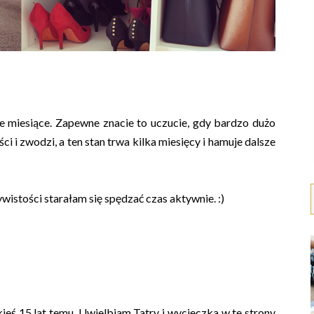
e miesiące. Zapewne znacie to uczucie, gdy bardzo dużo
i i zwodzi, a ten stan trwa kilka miesięcy i hamuje dalsze
wistości starałam się spędzać czas aktywnie. :)
ieś 15 lat temu. Uwielbiam Tatry i wycieczka w te strony