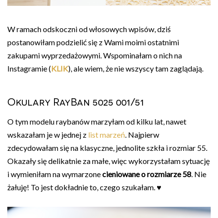
W ramach odskoczni od włosowych wpisów, dziś
postanowiłam podzielić się z Wami moimi ostatnimi
zakupami wyprzedażowymi. Wspominałam o nich na
Instagramie (
KLIK
), ale wiem, że nie wszyscy tam zaglądają.
Okulary RayBan 5025 001/51
O tym modelu raybanów marzyłam od kilku lat, nawet
wskazałam je w jednej z
list marzeń
. Najpierw
zdecydowałam się na klasyczne, jednolite szkła i rozmiar 55.
Okazały się delikatnie za małe, więc wykorzystałam sytuację
i wymieniłam na wymarzone
cieniowane o rozmiarze 58
. Nie
żałuję! To jest dokładnie to, czego szukałam. ♥