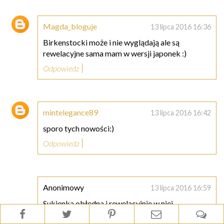
Magda_bloguje
13 lipca 2016 16:36
Birkenstocki może i nie wyglądają ale są
rewelacyjne sama mam w wersji japonek :)
Odpowiedz
mintelegance89
13 lipca 2016 16:42
sporo tych nowości:)
Odpowiedz
Anonimowy
13 lipca 2016 16:59
Sukienka obłędna i rewelacyjnie w niej
wyglądasz, myślę, że pasowałyby do niej również