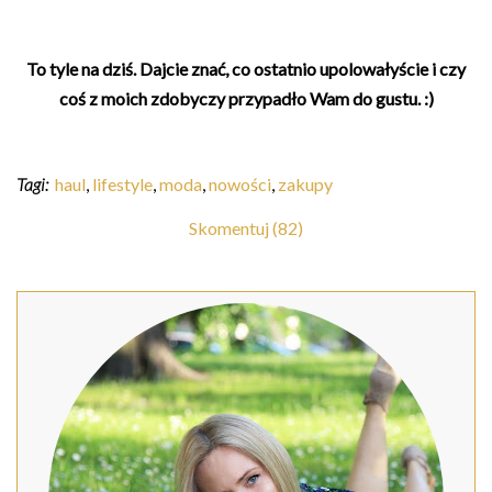
To tyle na dziś. Dajcie znać, co ostatnio upolowałyście i czy
coś z moich zdobyczy przypadło Wam do gustu. :)
Tagi:
haul
,
lifestyle
,
moda
,
nowości
,
zakupy
Skomentuj (82)