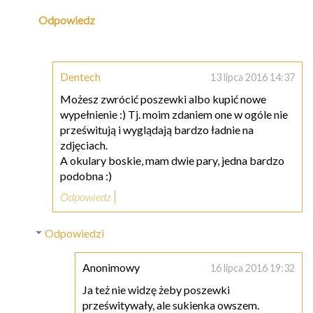
Odpowiedz
Dentech
13 lipca 2016 14:37
Możesz zwrócić poszewki albo kupić nowe
wypełnienie :) Tj. moim zdaniem one w ogóle nie
prześwitują i wyglądają bardzo ładnie na
zdjęciach.
A okulary boskie, mam dwie pary, jedna bardzo
podobna :)
Odpowiedz
Odpowiedzi
Anonimowy
16 lipca 2016 19:32
Ja też nie widzę żeby poszewki
prześwitywały, ale sukienka owszem.