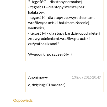
"- tęgość G – dla stopy normalnej,
- tęgość H – dla stopy szerszej bez
haluksów,
- tęgość K – dla stopy ze zwyrodnieniami,
wrażliwą na ucisk i haluksami średniej
wielkości,
- tęgość M – dla stopy bardziej opuchniętej i
ze zwyrodnieniami, wrażliwą na ucisk i
dużymi haluksami."
Wygoogluj po szczegóły :)
Anonimowy
13 lipca 2016 20:49
o, dziękuję Ci bardzo :)
Odpowiedz