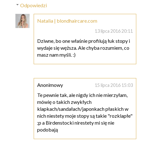
Odpowiedzi
Natalia | blondhaircare.com
13 lipca 2016 20:11
Dziwne, bo one właśnie profilują łuk stopy i
wydaje się węższa. Ale chyba rozumiem, co
masz nam myśli. :)
Anonimowy
15 lipca 2016 15:03
Te pewnie tak, ale nigdy ich nie mierzyłam,
mówię o takich zwykłych
klapkach/sandałach/japonkach płaskich w
nich niestety moje stopy są takie "rozklapłe"
;p a Birdenstocki nirestety mi się nie
podobają