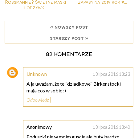
Rossmannie? Świetne maski
zapasy na 2019 rok ♥...
i odżywk...
« nowszy post
starszy post »
82 komentarze
Unknown
13 lipca 2016 13:23
A ja uważam, że te "dziadkowe" Birkenstocki
mają coś w sobie :)
Odpowiedz
Anonimowy
13 lipca 2016 13:40
Poduszki nie w moim guscie ale buty bardzo