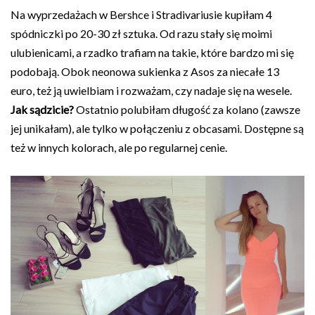
Na wyprzedażach w Bershce i Stradivariusie kupiłam 4
spódniczki po 20-30 zł sztuka. Od razu stały się moimi
ulubienicami, a rzadko trafiam na takie, które bardzo mi się
podobają. Obok neonowa sukienka z Asos za niecałe 13
euro, też ją uwielbiam i rozważam, czy nadaje się na wesele.
Jak sądzicie?
Ostatnio polubiłam długość za kolano (zawsze
jej unikałam), ale tylko w połączeniu z obcasami. Dostępne są
też w innych kolorach, ale po regularnej cenie.