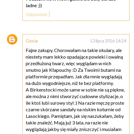
ladne ;))
Odpowiedz
Gosia
13 lipca 2016 14:24
Fajne zakupy. Chorowałam na takie okulary, ale
niestety mam lekko opadające powieki i owalną
przedłużoną twarz, więc wyglądam w nich
smutno jak Kłapouchy :D Za Twoimi butami na
platformie przepadłam. Jak dla mnie wyglądają
na dużo wygodniejsze, niż te bez platformy.
A Birkenstocki może same w sobie nie są piękne,
ale można z nimi stworzyć cudowne stylizacje, o
ile ktoś lubi surowy styl :) Na razie męczę proste
czarne skórzane sandały na niskim koturnie od
Lasockiego. Pamiętam, jak się naszukałam, żeby
takie znaleźć. Mają już 3 lata, na razie nie
wyglądają jakby się miały zniszczyć i musiałam