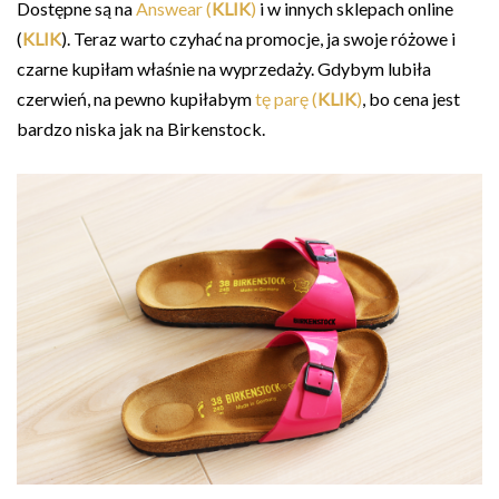
Dostępne są na
Answear (
KLIK
)
i w innych sklepach online
(
KLIK
). Teraz warto czyhać na promocje, ja swoje różowe i
czarne kupiłam właśnie na wyprzedaży. Gdybym lubiła
czerwień, na pewno kupiłabym
tę parę (
KLIK
)
, bo cena jest
bardzo niska jak na Birkenstock.