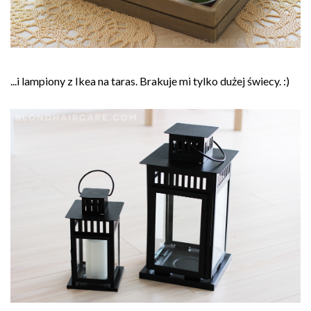
...i lampiony z Ikea na taras. Brakuje mi tylko dużej świecy. :)