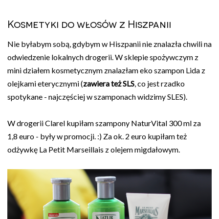
Kosmetyki do włosów z Hiszpanii
Nie byłabym sobą, gdybym w Hiszpanii nie znalazła chwili na
odwiedzenie lokalnych drogerii. W sklepie spożywczym z
mini działem kosmetycznym znalazłam eko szampon Lida z
olejkami eterycznymi (
zawiera też SLS
, co jest rzadko
spotykane - najczęściej w szamponach widzimy SLES).
W drogerii Clarel kupiłam szampony NaturVital 300 ml za
1,8 euro - były w promocji. :) Za ok. 2 euro kupiłam też
odżywkę La Petit Marseillais z olejem migdałowym.