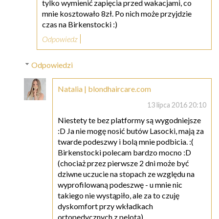
tylko wymienić zapięcia przed wakacjami, co
mnie kosztowało 8zł. Po nich może przyjdzie
czas na Birkenstocki :)
Odpowiedz
Odpowiedzi
Natalia | blondhaircare.com
13 lipca 2016 20:10
Niestety te bez platformy są wygodniejsze
:D Ja nie mogę nosić butów Lasocki, mają za
twarde podeszwy i bolą mnie podbicia. :(
Birkenstocki polecam bardzo mocno :D
(chociaż przez pierwsze 2 dni może być
dziwne uczucie na stopach ze względu na
wyprofilowaną podeszwę - u mnie nic
takiego nie wystąpiło, ale za to czuję
dyskomfort przy wkładkach
ortopedycznych z pelotą).