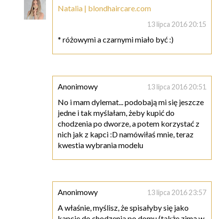
Natalia | blondhaircare.com
13 lipca 2016 20:15
* różowymi a czarnymi miało być :)
Anonimowy
13 lipca 2016 20:51
No i mam dylemat... podobają mi się jeszcze
jedne i tak myślałam, żeby kupić do
chodzenia po dworze, a potem korzystać z
nich jak z kapci :D namówiłaś mnie, teraz
kwestia wybrania modelu
Anonimowy
13 lipca 2016 23:57
A właśnie, myślisz, że spisałyby się jako
kapcie do chodzenia po domu (także zimą w