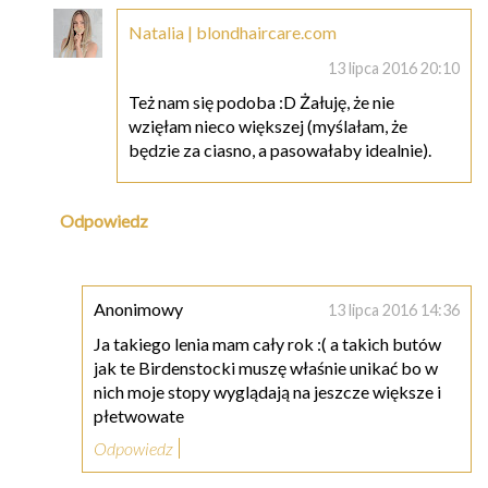
Natalia | blondhaircare.com
13 lipca 2016 20:10
Też nam się podoba :D Żałuję, że nie
wzięłam nieco większej (myślałam, że
będzie za ciasno, a pasowałaby idealnie).
Odpowiedz
Anonimowy
13 lipca 2016 14:36
Ja takiego lenia mam cały rok :( a takich butów
jak te Birdenstocki muszę właśnie unikać bo w
nich moje stopy wyglądają na jeszcze większe i
płetwowate
Odpowiedz