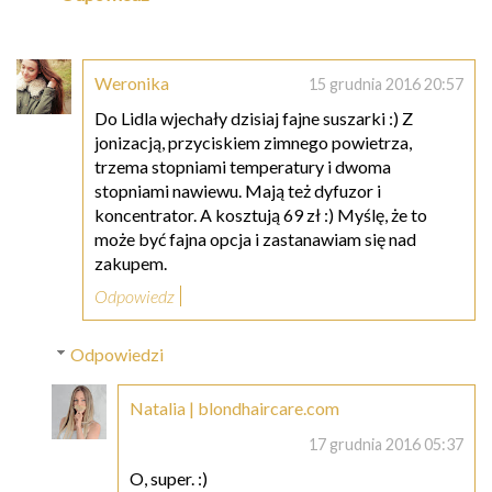
Weronika
15 grudnia 2016 20:57
Do Lidla wjechały dzisiaj fajne suszarki :) Z
jonizacją, przyciskiem zimnego powietrza,
trzema stopniami temperatury i dwoma
stopniami nawiewu. Mają też dyfuzor i
koncentrator. A kosztują 69 zł :) Myślę, że to
może być fajna opcja i zastanawiam się nad
zakupem.
Odpowiedz
Odpowiedzi
Natalia | blondhaircare.com
17 grudnia 2016 05:37
O, super. :)