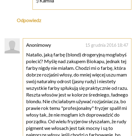
:) Kamila
Odpowiedz
Anonimowy
15 grudnia 2016 18:47
Natalio, jaką farbę (blond) drogeryjną mogłabyś
polecić? Myślę nad zakupem Biokapu, jednak tej
farby nigdy nie miałam. Chodzi mi o farbę, która
dobrze rozjaśni włosy, do mniej więcej uszu mam
swój naturalny odrost (jasny rudy) i niestety
wszystkie farby spłukują się praktycznie od razu.
Reszta włosów jest w kolorze średniego, ładnego
blondu. Nie chciałabym używać rozjaśniacza, bo
prawie rok temu "profesjonalny" fryzjer spalił mi
włosy tak, że nie mogłam ich doprowadzić do
porządku. Od wielu fryzjerów słyszałam, że rudy
pigment we włosach jest tak mocny i są to
najgorsze włosy, jeśli chodzi o farbowanie, bo