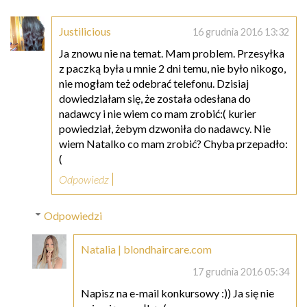
Justilicious
16 grudnia 2016 13:32
Ja znowu nie na temat. Mam problem. Przesyłka
z paczką była u mnie 2 dni temu, nie było nikogo,
nie mogłam też odebrać telefonu. Dzisiaj
dowiedziałam się, że została odesłana do
nadawcy i nie wiem co mam zrobić:( kurier
powiedział, żebym dzwoniła do nadawcy. Nie
wiem Natalko co mam zrobić? Chyba przepadło:
(
Odpowiedz
Odpowiedzi
Natalia | blondhaircare.com
17 grudnia 2016 05:34
Napisz na e-mail konkursowy :)) Ja się nie