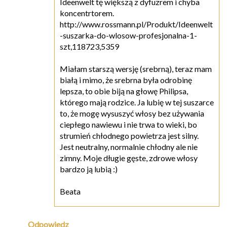
Ideenwelt tę większą z dyfuzrem i chyba
koncentrtorem.
http://www.rossmann.pl/Produkt/Ideenwelt
-suszarka-do-wlosow-profesjonalna-1-
szt,118723,5359
Miałam starszą wersję (srebrną), teraz mam
białą i mimo, że srebrna była odrobinę
lepsza, to obie biją na głowę Philipsa,
którego mają rodzice. Ja lubię w tej suszarce
to, że mogę wysuszyć włosy bez używania
ciepłego nawiewu i nie trwa to wieki, bo
strumień chłodnego powietrza jest silny.
Jest neutralny, normalnie chłodny ale nie
zimny. Moje długie gęste, zdrowe włosy
bardzo ją lubią :)
Beata
Odpowiedz