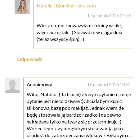
Natalia | blondhaircare.com
17 grudnia 2016 05:36
Wiesz co, nie zauważyłam różnicy w sile,
więc raczej tak. :) Sprawdzę w ciągu dnia
(teraz wszyscy śpią). ;)
Odpowiedz
Anonimowy
16 grudnia 2016 10:31
Witaj, Natalio :) Ja trochę z innym pytaniem, moje
pytanie jest nieco dziwne :)Chciałabym kupić
silikonową bazę pod makijaż. Jednak wiem, że
będę stosowała ją bardzo rzadko i na pewno
nakładana tylko na twarz się przeterminuje :(
Wobec tego, czy mogłabym stosować ją jako
produkt do zabezpieczania włosów ? Byłabym ci