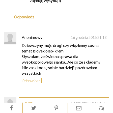
zajmuję wysyłką :(
Odpowiedz
Anonimowy
16 grudnia 2016 21:13
Dziewczyny moje drogi czy więzienny coś na
temat biovax oleo-krem
Słyszałam, że świetna sprawa dla
wysokoporowego sianka.. Ale co ze składem?
Nie zaszkodzę sobie bardziej? pozdrawiam
wszystkich
Odpowiedz
Sylwia
17 grudnia 2016 01:37
Natalko, proste pytanie. Jak i czym najlepiej