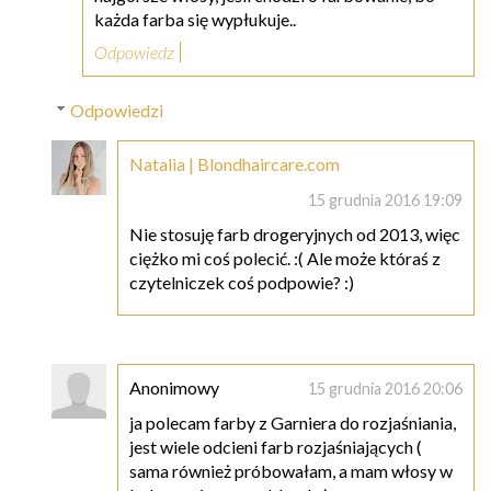
każda farba się wypłukuje..
Odpowiedz
Odpowiedzi
Natalia | Blondhaircare.com
15 grudnia 2016 19:09
Nie stosuję farb drogeryjnych od 2013, więc
ciężko mi coś polecić. :( Ale może któraś z
czytelniczek coś podpowie? :)
Anonimowy
15 grudnia 2016 20:06
ja polecam farby z Garniera do rozjaśniania,
jest wiele odcieni farb rozjaśniających (
sama również próbowałam, a mam włosy w