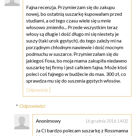
Fajna recenzja. Przymierzam się do zakupu
nowej, bo ostatnią suszarkę kupowałam przed
studiami, a od tego czasu wiele się u mnie
włosowo zmieniło... Przede wszystkim teraz
włosy są długie i dość długo mi się niestety je
suszy (taki urok gęstych), do tego zależy mi na
porządnym chłodnym nawiewie i dość mocnym
podmuchu w suszarce. Przymierzałam się do
jakiegoś Foxa, bo moja mama zakupiła niedawno
suszarkę tej firmy i jest całkiem fajna. Może ktoś
poleci coś fajnego w budżecie do max. 300 zł, co
sprawdza mu się do suszenia gęstych włosów.
Odpowiedz
Odpowiedzi
Anonimowy
16 grudnia 2016 14:02
Ja Ci bardzo polecam suszarkę z Rossmanna