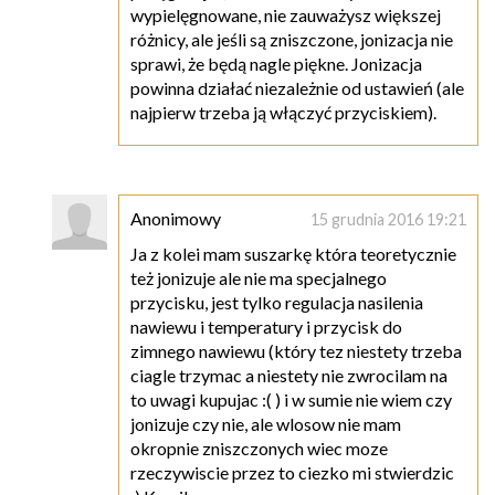
wypielęgnowane, nie zauważysz większej
różnicy, ale jeśli są zniszczone, jonizacja nie
sprawi, że będą nagle piękne. Jonizacja
powinna działać niezależnie od ustawień (ale
najpierw trzeba ją włączyć przyciskiem).
Anonimowy
15 grudnia 2016 19:21
Ja z kolei mam suszarkę która teoretycznie
też jonizuje ale nie ma specjalnego
przycisku, jest tylko regulacja nasilenia
nawiewu i temperatury i przycisk do
zimnego nawiewu (który tez niestety trzeba
ciagle trzymac a niestety nie zwrocilam na
to uwagi kupujac :( ) i w sumie nie wiem czy
jonizuje czy nie, ale wlosow nie mam
okropnie zniszczonych wiec moze
rzeczywiscie przez to ciezko mi stwierdzic