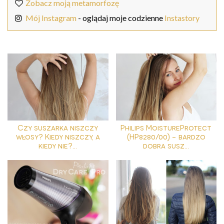
Zobacz moją metamorfozę
Mój Instagram
- oglądaj moje codzienne
Instastory
Czy suszarka niszczy
Philips MoistureProtect
włosy? Kiedy niszczy, a
(HP8280/00) - bardzo
kiedy nie?...
dobra susz...