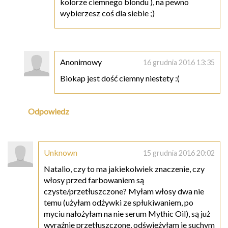
kolorze ciemnego blondu ), na pewno
wybierzesz coś dla siebie ;)
Anonimowy
16 grudnia 2016 13:35
Biokap jest dość ciemny niestety :(
Odpowiedz
Unknown
15 grudnia 2016 20:02
Natalio, czy to ma jakiekolwiek znaczenie, czy
włosy przed farbowaniem są
czyste/przetłuszczone? Myłam włosy dwa nie
temu (użyłam odżywki ze spłukiwaniem, po
myciu nałożyłam na nie serum Mythic Oil), są już
wyraźnie przetłuszczone, odświeżyłam je suchym