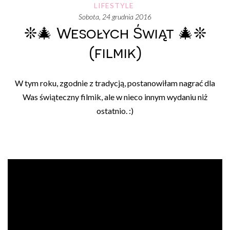
LIFESTYLE
sobota, 24 grudnia 2016
❊🎄 Wesołych Świąt 🎄❊
(filmik)
W tym roku, zgodnie z tradycją, postanowiłam nagrać dla
Was świąteczny filmik, ale w nieco innym wydaniu niż
ostatnio. :)