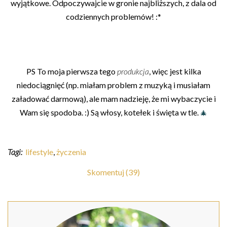
wyjątkowe. Odpoczywajcie w gronie najbliższych, z dala od
codziennych problemów! :*
PS To moja pierwsza tego
produkcja
, więc jest kilka
niedociągnięć (np. miałam problem z muzyką i musiałam
załadować darmową), ale mam nadzieję, że mi wybaczycie i
Wam się spodoba. :) Są włosy, kotełek i święta w tle.
🎄
Tagi:
lifestyle
,
życzenia
Skomentuj (39)