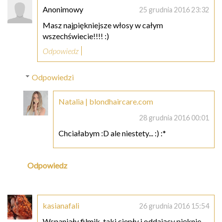
Anonimowy
25 grudnia 2016 23:32
Masz najpiękniejsze włosy w całym
wszechświecie!!!! :)
Odpowiedz
Odpowiedzi
Natalia | blondhaircare.com
28 grudnia 2016 00:01
Chciałabym :D ale niestety... :) :*
Odpowiedz
kasianafali
26 grudnia 2016 15:54
Wspaniały filmik, taki ciepły i oddający pięknie