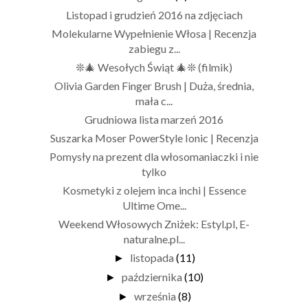
Listopad i grudzień 2016 na zdjęciach
Molekularne Wypełnienie Włosa | Recenzja
zabiegu z...
❊🎄 Wesołych Świąt 🎄❊ (filmik)
Olivia Garden Finger Brush | Duża, średnia,
mała c...
Grudniowa lista marzeń 2016
Suszarka Moser PowerStyle Ionic | Recenzja
Pomysły na prezent dla włosomaniaczki i nie
tylko
Kosmetyki z olejem inca inchi | Essence
Ultime Ome...
Weekend Włosowych Zniżek: Estyl.pl, E-
naturalne.pl...
listopada
(11)
►
października
(10)
►
września
(8)
►