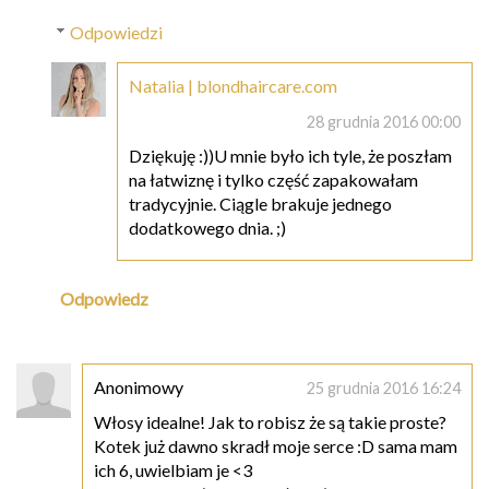
Odpowiedzi
Natalia | blondhaircare.com
28 grudnia 2016 00:00
Dziękuję :))U mnie było ich tyle, że poszłam
na łatwiznę i tylko część zapakowałam
tradycyjnie. Ciągle brakuje jednego
dodatkowego dnia. ;)
Odpowiedz
Anonimowy
25 grudnia 2016 16:24
Włosy idealne! Jak to robisz że są takie proste?
Kotek już dawno skradł moje serce :D sama mam
ich 6, uwielbiam je <3