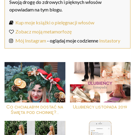
Swoją drogę do zdrowych i pięknych włosów
opowiadam na tym blogu.
Kup moje książki o pielęgnacji włosów
Zobacz moją metamorfozę
Mój Instagram
- oglądaj moje codzienne
Instastory
Co chciałabym dostać na
Ulubieńcy listopada 2019
Święta pod choinkę?...