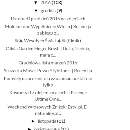
2016
(108)
▼
grudnia
(9)
▼
Listopad i grudzień 2016 na zdjęciach
Molekularne Wypełnienie Włosa | Recenzja
zabiegu z...
❊🎄 Wesołych Świąt 🎄❊ (filmik)
Olivia Garden Finger Brush | Duża, średnia,
mała c...
Grudniowa lista marzeń 2016
Suszarka Moser PowerStyle Ionic | Recenzja
Pomysły na prezent dla włosomaniaczki i nie
tylko
Kosmetyki z olejem inca inchi | Essence
Ultime Ome...
Weekend Włosowych Zniżek: Estyl.pl, E-
naturalne.pl...
listopada
(11)
►
października
(10)
►