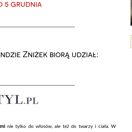
o 5 grudnia
___________________________________________
zie Zniżek biorą udział:
___________________________________________
ymi
nie tylko do włosów, ale też do twarzy i ciała. W