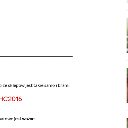
___________________________________________
 ze sklepów jest takie samo i brzmi:
hc2016
batowe
jest ważne: