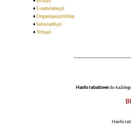
♦
Estyl.pl
♦
E-naturalne.pl
♦
Organique.pl/sklep
♦
Seboradin.pl
♦
Triny.pl
________________________________
Hasło rabatowe
do każdego
b
Hasło ra