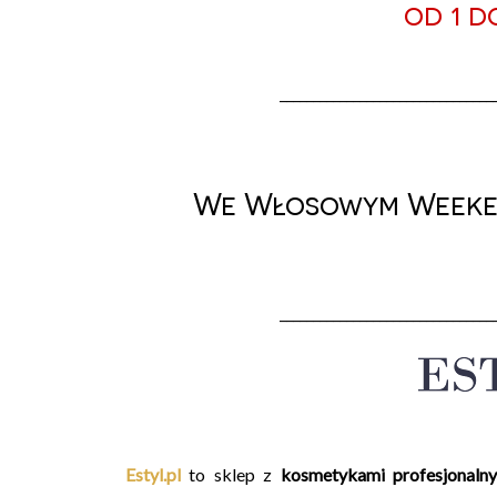
od 1 d
________________________________
We Włosowym Weekend
________________________________
Estyl.pl
to sklep z
kosmetykami profesjonaln