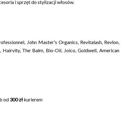
esoria i sprzęt do stylizacji włosów.
ofessionnel, John Master's Organics, Revitalash, Revlon,
Hairvity, The Balm, Bio-Oil, Joico, Goldwell, American
ub od
300 zł
kurierem