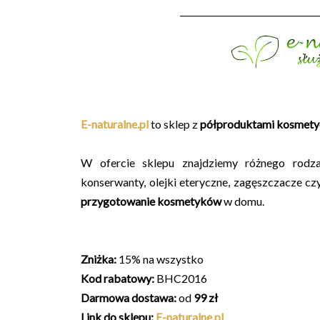
________________________________
E-naturalne.pl
to sklep z
półproduktami kosmety
W ofercie sklepu znajdziemy różnego rodzaju
konserwanty, olejki eteryczne, zagęszczacze cz
przygotowanie kosmetyków
w domu.
Zniżka:
15% na wszystko
Kod rabatowy:
BHC2016
Darmowa dostawa:
od
99 zł
Link do sklepu:
E-naturalne.pl