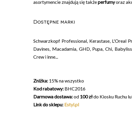
asortymencie znajdują się także
perfumy
oraz akc
Dostępne marki
Schwarzkopf Professional, Kerastase, L'Oreal Pr
Davines, Macadamia, GHD, Pupa, Chi, Babyliss, 
Crew i inne...
Zniżka:
15% na wszystko
Kod rabatowy:
BHC2016
Darmowa dostawa:
od
100 zł
do Kiosku Ruchu l
Link do sklepu:
Estyl.pl