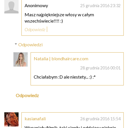
Anonimowy
25 grudnia 2016 23:32
Masz najpiękniejsze włosy w całym
wszechświecie!!!! :)
Odpowiedz
Odpowiedzi
Natalia | blondhaircare.com
28 grudnia 2016 00:01
Chciałabym :D ale niestety... :) :*
Odpowiedz
kasianafali
26 grudnia 2016 15:54
Wspaniały filmik, taki ciepły i oddający pięknie