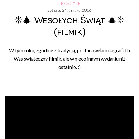
LIFESTYLE
sobota, 24 grudnia 2016
❊🎄 Wesołych Świąt 🎄❊
(filmik)
W tym roku, zgodnie z tradycją, postanowiłam nagrać dla
Was świąteczny filmik, ale w nieco innym wydaniu niż
ostatnio. :)