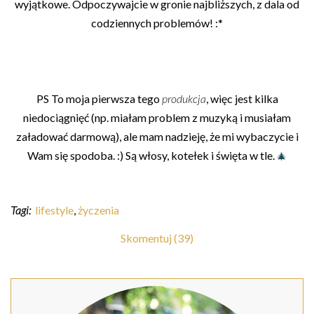
wyjątkowe. Odpoczywajcie w gronie najbliższych, z dala od
codziennych problemów! :*
PS To moja pierwsza tego
produkcja
, więc jest kilka
niedociągnięć (np. miałam problem z muzyką i musiałam
załadować darmową), ale mam nadzieję, że mi wybaczycie i
Wam się spodoba. :) Są włosy, kotełek i święta w tle.
🎄
Tagi:
lifestyle
,
życzenia
Skomentuj (39)