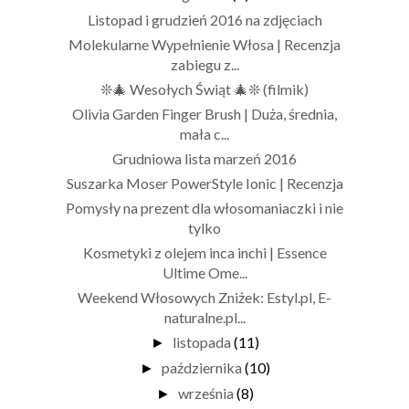
Listopad i grudzień 2016 na zdjęciach
Molekularne Wypełnienie Włosa | Recenzja
zabiegu z...
❊🎄 Wesołych Świąt 🎄❊ (filmik)
Olivia Garden Finger Brush | Duża, średnia,
mała c...
Grudniowa lista marzeń 2016
Suszarka Moser PowerStyle Ionic | Recenzja
Pomysły na prezent dla włosomaniaczki i nie
tylko
Kosmetyki z olejem inca inchi | Essence
Ultime Ome...
Weekend Włosowych Zniżek: Estyl.pl, E-
naturalne.pl...
listopada
(11)
►
października
(10)
►
września
(8)
►