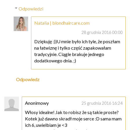
Odpowiedzi
Natalia | blondhaircare.com
28 grudnia 2016 00:00
Dziękuję :))U mnie było ich tyle, że poszłam
na łatwiznę i tylko część zapakowałam
tradycyjnie. Ciągle brakuje jednego
dodatkowego dnia. ;)
Odpowiedz
Anonimowy
25 grudnia 2016 16:24
Włosy idealne! Jak to robisz że są takie proste?
Kotek już dawno skradł moje serce :D sama mam
ich 6, uwielbiam je <3