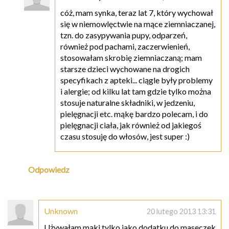
cóż, mam synka, teraz lat 7, który wychował
się w niemowlęctwie na mące ziemniaczanej,
tzn. do zasypywania pupy, odparzeń,
również pod pachami, zaczerwienień,
stosowałam skrobię ziemniaczaną; mam
starsze dzieci wychowane na drogich
specyfikach z apteki... ciągle były problemy
i alergie; od kilku lat tam gdzie tylko można
stosuje naturalne składniki, w jedzeniu,
pielęgnacji etc. mąkę bardzo polecam, i do
pielęgnacji ciała, jak również od jakiegoś
czasu stosuję do włosów, jest super :)
Odpowiedz
Unknown
20 lutego 2013 13:31
Używałam mąki tylko jako dodatku do maseczek