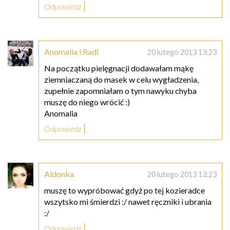
Odpowiedz
Anomalia i Radi
20 lutego 2013 13:23
Na początku pielęgnacji dodawałam mąkę
ziemniaczaną do masek w celu wygładzenia,
zupełnie zapomniałam o tym nawyku chyba
muszę do niego wrócić :)
Anomalia
Odpowiedz
Aldonka
20 lutego 2013 13:23
muszę to wypróbować gdyż po tej kozieradce
wszytsko mi śmierdzi :/ nawet ręczniki i ubrania
:/
Odpowiedz