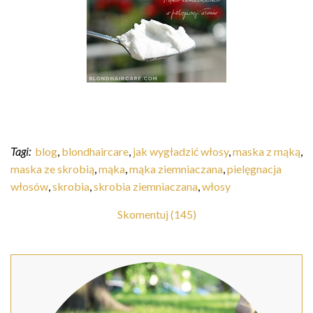
Tagi:
blog
,
blondhaircare
,
jak wygładzić włosy
,
maska z mąką
,
maska ze skrobią
,
mąka
,
mąka ziemniaczana
,
pielęgnacja
włosów
,
skrobia
,
skrobia ziemniaczana
,
włosy
Skomentuj (145)