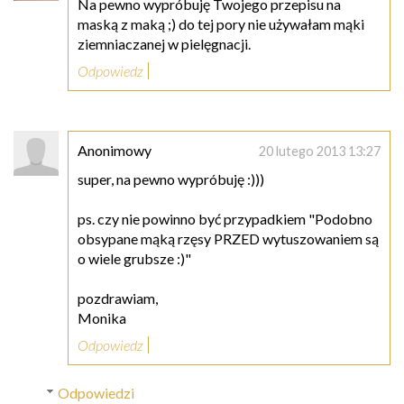
Na pewno wypróbuję Twojego przepisu na
maską z maką ;) do tej pory nie używałam mąki
ziemniaczanej w pielęgnacji.
Odpowiedz
Anonimowy
20 lutego 2013 13:27
super, na pewno wypróbuję :)))
ps. czy nie powinno być przypadkiem "Podobno
obsypane mąką rzęsy PRZED wytuszowaniem są
o wiele grubsze :)"
pozdrawiam,
Monika
Odpowiedz
Odpowiedzi