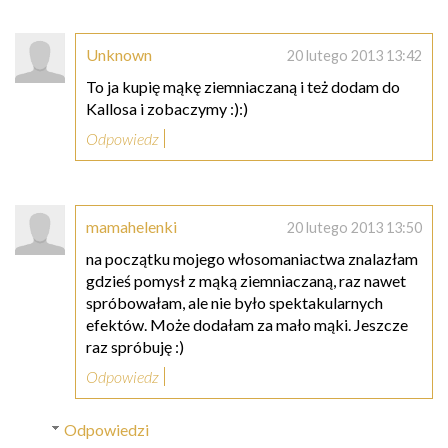
Unknown
20 lutego 2013 13:42
To ja kupię mąkę ziemniaczaną i też dodam do
Kallosa i zobaczymy :):)
Odpowiedz
mamahelenki
20 lutego 2013 13:50
na początku mojego włosomaniactwa znalazłam
gdzieś pomysł z mąką ziemniaczaną, raz nawet
spróbowałam, ale nie było spektakularnych
efektów. Może dodałam za mało mąki. Jeszcze
raz spróbuję :)
Odpowiedz
Odpowiedzi