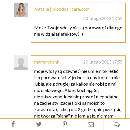
Natalia | blondhaircare.com
20 lutego 2013 13:52
Może Twoje włosy nie są porowate i dlatego
nie widziałaś efektów? :)
mamahelenki
20 lutego 2013 17:55
moje włosy są dziwne :) nie umiem określić
ich porowatości. Z jednej strony kokosa nie
lubią, ale z drugiej za kallos nie robi z nimi
nic ciekawego. Aloes kochają. Są
niezniszczone, idealnie proste i niepodatne
na żadne stylizacje (loki na moich to
katastrofa), schną ok. 2 godzin, nie puszą się,
nie tworzą "siana", nie łamią się, nie mam
rozdwojonych końcówek-mimo braku
zabezpieczenia. Sama nie wiem co o tym