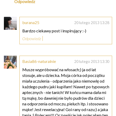
Odpowiedz
burana25
20 lutego 2013 13:28
Bardzo ciekawy post i inspirujący :-)
Odpowiedz
Basia86-naturalnie
20 lutego 2013 13:30
Musze wypróbować na włosach;) ja od lat
stosuje, ale u dziecka. Moja córka od początku
miała uczulenia - odparzenia jako niemowlę od
każdego pudru jaki kupiłam! Nawet po typowych
aptecznych - nie tanich! W końcu mama dała mi
tą mąkę, bo dawniej nie było pudrów dla dzieci
na odporzenia od moczu, pieluch itp. i stosowano
mąke! Jest rewelacyjna! Goi rany od razu;) a jaka
tania ;) Polecam!!! Oczywiście jak polecałam ten