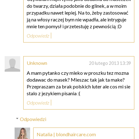
do twarzy, działa podobnie do glinek, a w moim
przypadku nawet lepiej. Na to, żeby zastosować
ją na włosy raczej bym nie wpadła, ale intryguje
mnie ten pomysł i przetestuję z pewnością :D
Odpowiedz
Unknown
20 lutego 2013 13:39
A mam pytanko czy mleko w proszku tez mozna
dodawac do masek? Mieszac tak jak ta make?
Przepraszam za brak polskich luter ale cos mi sie
stalo z jezykiem pisania :(
Odpowiedz
Odpowiedzi
Natalia | blondhaircare.com