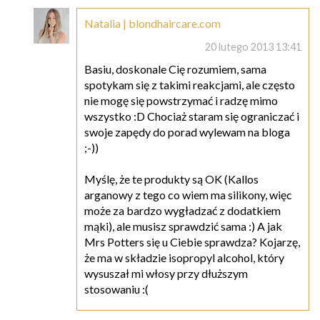
Natalia | blondhaircare.com
20 lutego 2013 13:41
Basiu, doskonale Cię rozumiem, sama
spotykam się z takimi reakcjami, ale często
nie mogę się powstrzymać i radzę mimo
wszystko :D Chociaż staram się ograniczać i
swoje zapędy do porad wylewam na bloga
;-))
Myślę, że te produkty są OK (Kallos
arganowy z tego co wiem ma silikony, więc
może za bardzo wygładzać z dodatkiem
mąki), ale musisz sprawdzić sama :) A jak
Mrs Potters się u Ciebie sprawdza? Kojarzę,
że ma w składzie isopropyl alcohol, który
wysuszał mi włosy przy dłuższym
stosowaniu :(