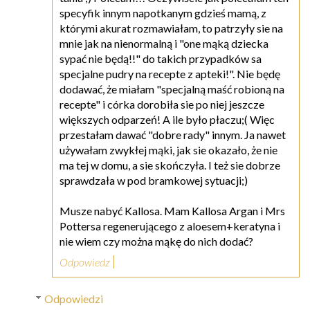
specyfik innym napotkanym gdzieś mamą, z
którymi akurat rozmawiałam, to patrzyły sie na
mnie jak na nienormalną i "one mąką dziecka
sypać nie będą!!" do takich przypadków sa
specjalne pudry na recepte z apteki!". Nie będę
dodawać, że miałam "specjalną maść robioną na
recepte" i córka dorobiła sie po niej jeszcze
większych odparzeń! A ile było płaczu;( Więc
przestałam dawać "dobre rady" innym. Ja nawet
używałam zwykłej mąki, jak sie okazało, że nie
ma tej w domu, a sie skończyła. I też sie dobrze
sprawdzała w pod bramkowej sytuacji;)
Musze nabyć Kallosa. Mam Kallosa Argan i Mrs
Pottersa regenerującego z aloesem+keratyna i
nie wiem czy można mąkę do nich dodać?
Odpowiedz
Odpowiedzi