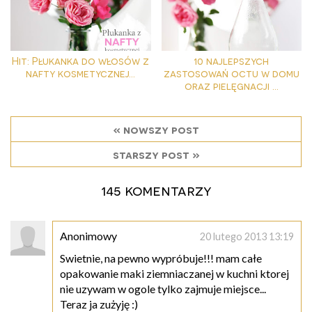
Hit: Płukanka do włosów z
10 najlepszych
nafty kosmetycznej...
zastosowań octu w domu
oraz pielęgnacji ...
« nowszy post
starszy post »
145 komentarzy
Anonimowy
20 lutego 2013 13:19
Swietnie, na pewno wypróbuje!!! mam całe
opakowanie maki ziemniaczanej w kuchni ktorej
nie uzywam w ogole tylko zajmuje miejsce...
Teraz ja zużyję :)