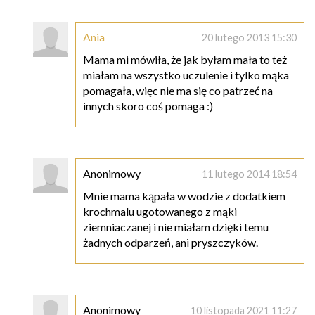
Ania
20 lutego 2013 15:30
Mama mi mówiła, że jak byłam mała to też
miałam na wszystko uczulenie i tylko mąka
pomagała, więc nie ma się co patrzeć na
innych skoro coś pomaga :)
Anonimowy
11 lutego 2014 18:54
Mnie mama kąpała w wodzie z dodatkiem
krochmalu ugotowanego z mąki
ziemniaczanej i nie miałam dzięki temu
żadnych odparzeń, ani pryszczyków.
Anonimowy
10 listopada 2021 11:27