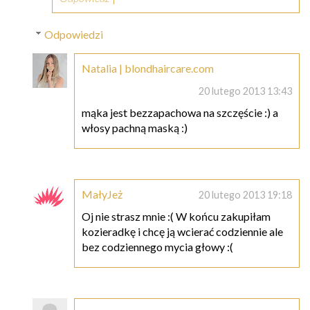
Odpowiedzi
Natalia | blondhaircare.com
20 lutego 2013 13:43
mąka jest bezzapachowa na szczęście :) a
włosy pachną maską :)
MałyJeż
20 lutego 2013 19:18
Oj nie strasz mnie :( W końcu zakupiłam
kozieradkę i chcę ją wcierać codziennie ale
bez codziennego mycia głowy :(