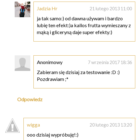
Jadzia Hr
21 lutego 2013 11:00
ja tak samo:) od dawna używam i bardzo
lubię ten efekt:)a kallos frutta wymieszany z
mąką i gliceryną daje super efekty:)
Anonimowy
7 września 2017 18:36
Zabieram się dzisiaj za testowanie :D :)
Pozdrawiam ;*
Odpowiedz
wigga
20 lutego 2013 13:20
ooo dzisiaj wypróbuję!:)