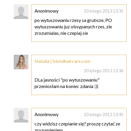
Anonimowy
20 lutego 2013 13:35
po wytuszowaniu rzesy sa grubsze, PO
wytuszowaniu juz obsypanych rzes, zle
zrozumialas, nie czepiaj sie
Natalia | blondhaircare.com
20 lutego 2013 13:36
DLa jasności "po wytuszowaniu"
przeniosłam na koniec zdania :))
Anonimowy
20 lutego 2013 13:45
czy widzisz czepianie się? proszę czytać ze
zrozumieniem...