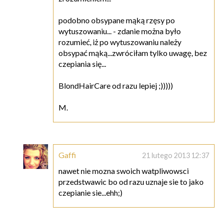
podobno obsypane mąką rzęsy po
wytuszowaniu... - zdanie można było
rozumieć, iż po wytuszowaniu należy
obsypać mąką...zwróciłam tylko uwagę, bez
czepiania się...
BlondHairCare od razu lepiej ;)))))
M.
Gaffi
21 lutego 2013 12:37
nawet nie mozna swoich watpliwowsci
przedstwawic bo od razu uznaje sie to jako
czepianie sie...ehh;)