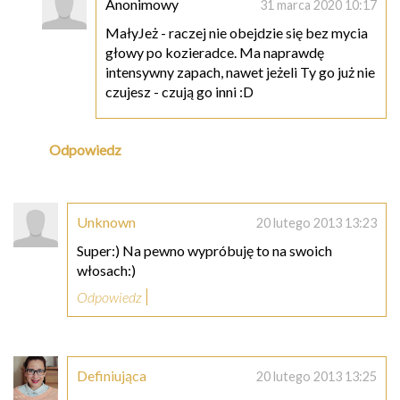
Anonimowy
31 marca 2020 10:17
MałyJeż - raczej nie obejdzie się bez mycia
głowy po kozieradce. Ma naprawdę
intensywny zapach, nawet jeżeli Ty go już nie
czujesz - czują go inni :D
Odpowiedz
Unknown
20 lutego 2013 13:23
Super:) Na pewno wypróbuję to na swoich
włosach:)
Odpowiedz
Definiująca
20 lutego 2013 13:25