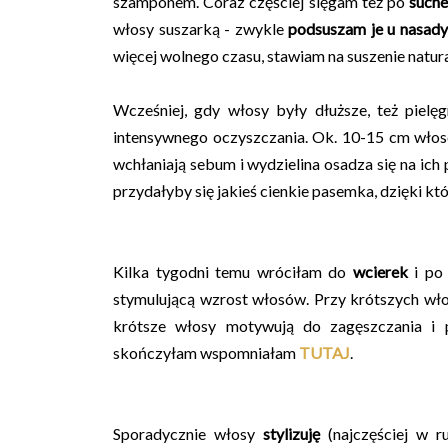
szamponem. Coraz częściej sięgam też po
such
włosy suszarką - zwykle
podsuszam je u nasad
więcej wolnego czasu, stawiam na suszenie natura
Wcześniej, gdy włosy były dłuższe, też pielę
intensywnego oczyszczania. Ok. 10-15 cm włos
wchłaniają sebum i wydzielina osadza się na ich 
przydałyby się jakieś cienkie pasemka, dzięki k
Kilka tygodni temu wróciłam do
wcierek
i po
stymulującą wzrost włosów. Przy krótszych włos
krótsze włosy motywują do zagęszczania i 
skończyłam wspomniałam
TUTAJ
.
Sporadycznie włosy
stylizuję
(najczęściej w r