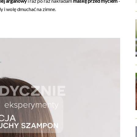
lej arganowy
i raz po raz nakładam
maskę przed myciem
-
y i wolę dmuchać na zimne.