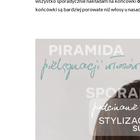
wszystko sporadycznie nakładam na końcówki
o
końcówki są bardziej porowate niż włosy u nasad