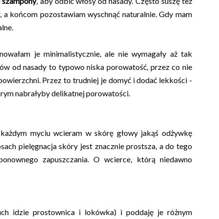
e szampony
, aby odbić włosy od nasady. Często suszę też
y
, a końcom pozostawiam wyschnąć naturalnie. Gdy mam
lne.
gnowałam je minimalistycznie, ale nie wymagały aż tak
ów od nasady to typowo niska porowatość, przez co nie
powierzchni. Przez to trudniej je domyć i dodać lekkości -
tórym nabrałyby delikatnej porowatości.
 każdym myciu wcieram w skórę głowy jakąś odżywkę
ach pielęgnacja skóry jest znacznie prostsza, a do tego
ponownego zapuszczania. O wcierce, którą niedawno
uch idzie prostownica i lokówka) i poddaję je różnym