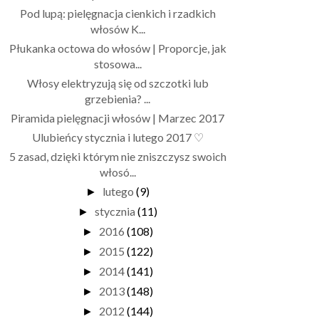
Pod lupą: pielęgnacja cienkich i rzadkich
włosów K...
Płukanka octowa do włosów | Proporcje, jak
stosowa...
Włosy elektryzują się od szczotki lub
grzebienia? ...
Piramida pielęgnacji włosów | Marzec 2017
Ulubieńcy stycznia i lutego 2017 ♡
5 zasad, dzięki którym nie zniszczysz swoich
włosó...
lutego
(9)
►
stycznia
(11)
►
2016
(108)
►
2015
(122)
►
2014
(141)
►
2013
(148)
►
2012
(144)
►