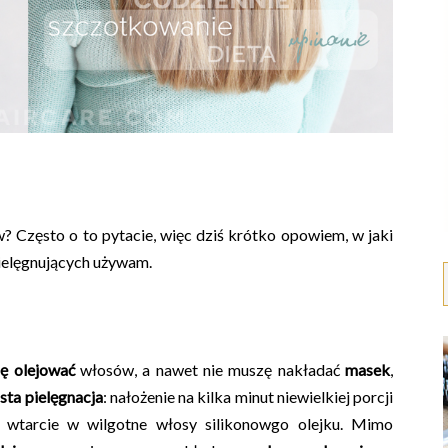
? Często o to pytacie, więc dziś krótko opowiem, w jaki
ielęgnujących używam.
zę olejować
włosów, a nawet nie muszę nakładać
masek
,
sta pielęgnacja
: nałożenie na kilka minut niewielkiej porcji
b wtarcie w wilgotne włosy silikonowgo olejku. Mimo