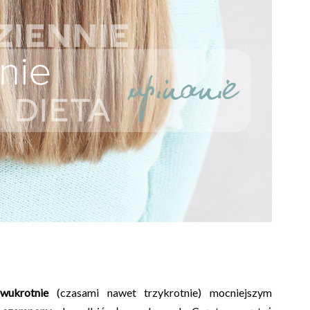
wukrotnie
(czasami nawet trzykrotnie) mocniejszym