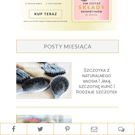
POSTY MIESIĄCA
Szczotka z
naturalnego
włosia | Jaką
szczotkę kupić |
Rodzaje szczotek
Jak zatuszować
odrosty? 8