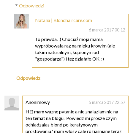
Odpowiedzi
Natalia | Blondhaircare.com
6 marca 2017 00:12
To prawda. :) Chociaż moja mama
wypróbowała raz na mleku krowim (ale
takim naturalnym, kupionym od
"gospodarza") i też działało OK. :)
Odpowiedz
Anonimowy
5 marca 2017 22:57
HEj mam wazne pytanie a nie znalazlam nic na
ten temat na blogu . Powiedz mi prosze czym
ochladzalas blond po keratynowym
prostowaniu? mam wlosy cale rozjasniane teraz