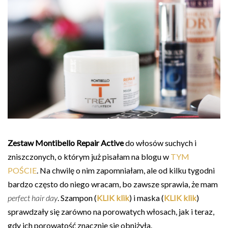
Zestaw Montibello Repair Active
do włosów suchych i
zniszczonych, o którym już pisałam na blogu w
TYM
POŚCIE
. Na chwilę o nim zapomniałam, ale od kilku tygodni
bardzo często do niego wracam, bo zawsze sprawia, że mam
perfect hair day
. Szampon (
KLIK klik
) i maska (
KLIK klik
)
sprawdzały się zarówno na porowatych włosach, jak i teraz,
gdy ich porowatość znacznie się obniżyła.