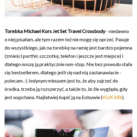
Torebka Michael Kors Jet Set Travel Crossbody
- niedawno
o niej pisałam, ale tym razem też nie mogę się oprzeć. Pasuje
do wszystkiego, jak na torebkę na ramię jest bardzo pojemna
(zmieści portfel, szczotkę, telefon i jeszcze jest miejsce) i
dlatego noszę ją praktycznie non-stop. Nie bez powodu stała
się bestsellerem, dlatego jeśli się nad nią zastanawiacie -
polecam. :) Jedynym minusem jest to, że aby zajrzeć do
środka, trzeba ją rozszerzyć, a także to, że źle wygląda, gdy
jest wypchana. Najłatwiej kupić ją na Eobuwie (
KLIK klik
).