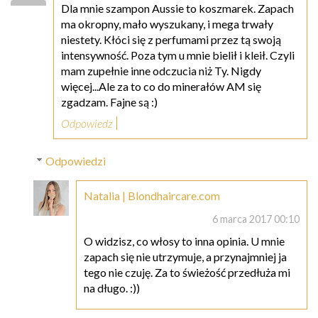
Dla mnie szampon Aussie to koszmarek. Zapach
ma okropny, mało wyszukany, i mega trwały
niestety. Kłóci się z perfumami przez tą swoją
intensywność. Poza tym u mnie bielił i kleił. Czyli
mam zupełnie inne odczucia niż Ty. Nigdy
więcej...Ale za to co do minerałów AM się
zgadzam. Fajne są :)
Odpowiedz
Odpowiedzi
Natalia | Blondhaircare.com
6 marca 2017 00:10
O widzisz, co włosy to inna opinia. U mnie
zapach się nie utrzymuje, a przynajmniej ja
tego nie czuję. Za to świeżość przedłuża mi
na długo. :))