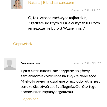
Natalia | Blondhaircare.com
6 marca 2017 00:11
Oj tak, wiosna zachwyca najbardziej!
Zgadzam się z tym. :D Ale w styczniu i lutym
jej jeszcze nie było. :( Wzajemnie. :*
Odpowiedz
Anonimowy
5 marca 2017 21:22
Tylko niech nikomu nie przyjdzie do głowy
zamieniać mleko roślinne na zwykłe zwierzęce.
Mleko krowie ma działanie wręcz odwrotne, jest
bardzo śluzotwórcze i zaflegmia. Oprócz tego
podnosi stan zapalny organizmu
Odpowiedz