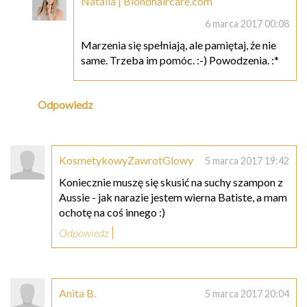
Natalia | Blondhaircare.com
6 marca 2017 00:08
Marzenia się spełniają, ale pamiętaj, że nie
same. Trzeba im pomóc. :-) Powodzenia. :*
Odpowiedz
KosmetykowyZawrotGlowy
5 marca 2017 19:42
Koniecznie muszę się skusić na suchy szampon z
Aussie - jak narazie jestem wierna Batiste, a mam
ochotę na coś innego :)
Odpowiedz
Anita B.
5 marca 2017 20:04