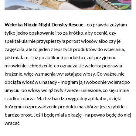
Wcierka Nioxin Night Density Rescue
- co prawda zużyłam
tylko jedno opakowanie i to za krótko, aby ocenić, czy
spektakularnie przyspieszyła porost włosów albo czy je
zagęściła, ale to jeden z lepszych produktów do wcierania,
jaki miałam. Tuż po aplikacji produktu czuć przyjemne
mrowienie i chłodzenie, co oznacza, że wcierka poprawia
krążenie, więc wzmacnia wyrastające włosy. Co ważne, nie
obciąża włosów u nasady - mogłam ją swobodnie wcierać po
umyciu, bo włosy wciąż były świeże i uniesione, co się u mnie
rzadko zdarza. Ma też bardzo wygodny aplikator, dzięki
któremu rozprowadzenie produktu na skórze jest szybkie i
bardzo prost. Jeśli będę miała okazję - na pewno będę do niej
wracać.