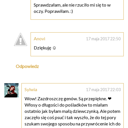
Sprawdzałam, ale nie rzuciło mi się to w
oczy. Poprawiłam. :)
Anovi
17 maja 2017 22:50
Dziękuję ☺
Odpowiedz
Sylwia
17 maja 2017 22:03
Wow! Zazdroszczę genów. Są przepiękne. ❤
Włosy o długości do pośladków to miałam
ostatnio jak byłam małą dziewczynką. Ale potem
zaczęło się coś psuć i tak wyszło, że do tej pory
szukam swojego sposobu na przywrócenie ich do