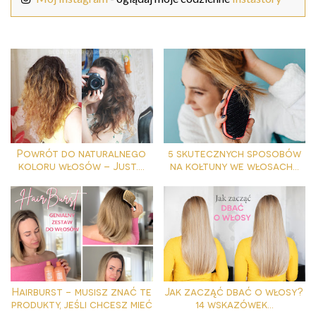
Powrót do naturalnego
5 skutecznych sposobów
koloru włosów – Just....
na kołtuny we włosach...
Hairburst - musisz znać te
Jak zacząć dbać o włosy?
produkty, jeśli chcesz mieć
14 wskazówek...