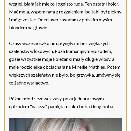
węgiel, biała jak mleko i ognisto ruda. Ten ostatni kolor,
Mać moja, wspominała z rozżaleniem, bo taki był piękny
i mógł zostać. Docelowo zostałam z polskim mysim
blondem na głowie.
Czasy wczesnoszkolne upłynęły mi bez większych
szaleństw włosowych. Poza komunijnym epizodem,
gdzie wszystkie moje koleżanki miały długie włosy, a
mnie rodzicielka obciachała na Mireille Mathieu. Potem
większych szaleństw nie było, bo grzywka, umówmy się,
to żadne wariactwo.
Późno młodzieżowe czasy, poza jednorazowym
epizodem "na jeża", pamiętam jako boba i long boba.