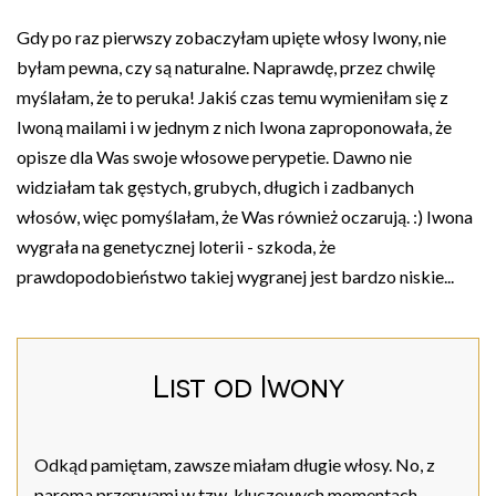
Gdy po raz pierwszy zobaczyłam upięte włosy Iwony, nie
byłam pewna, czy są naturalne. Naprawdę, przez chwilę
myślałam, że to peruka! Jakiś czas temu wymieniłam się z
Iwoną mailami i w jednym z nich Iwona zaproponowała, że
opisze dla Was swoje włosowe perypetie. Dawno nie
widziałam tak gęstych, grubych, długich i zadbanych
włosów, więc pomyślałam, że Was również oczarują. :) Iwona
wygrała na genetycznej loterii - szkoda, że
prawdopodobieństwo takiej wygranej jest bardzo niskie...
List od Iwony
Odkąd pamiętam, zawsze miałam długie włosy. No, z
paroma przerwami w tzw. kluczowych momentach.