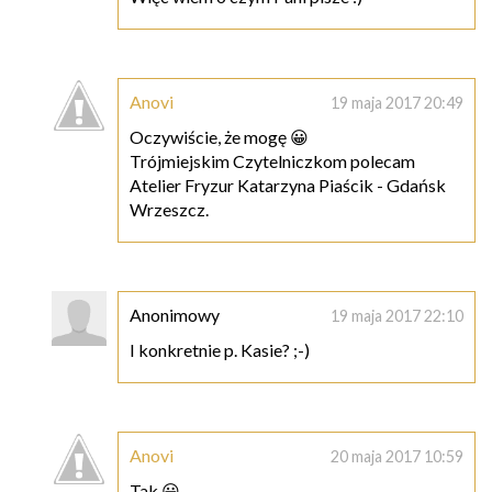
Anovi
19 maja 2017 20:49
Oczywiście, że mogę 😀
Trójmiejskim Czytelniczkom polecam
Atelier Fryzur Katarzyna Piaścik - Gdańsk
Wrzeszcz.
Anonimowy
19 maja 2017 22:10
I konkretnie p. Kasie? ;-)
Anovi
20 maja 2017 10:59
Tak 😀