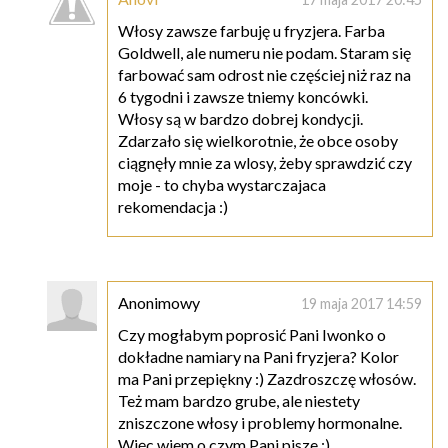
Włosy zawsze farbuję u fryzjera. Farba
Goldwell, ale numeru nie podam. Staram się
farbować sam odrost nie częściej niż raz na
6 tygodni i zawsze tniemy koncówki.
Włosy są w bardzo dobrej kondycji.
Zdarzało się wielkorotnie, że obce osoby
ciągnęły mnie za wlosy, żeby sprawdzić czy
moje - to chyba wystarczajaca
rekomendacja :)
Anonimowy
19 maja 2017 14:59
Czy mogłabym poprosić Pani Iwonko o
dokładne namiary na Pani fryzjera? Kolor
ma Pani przepiękny :) Zazdroszczę włosów.
Też mam bardzo grube, ale niestety
zniszczone włosy i problemy hormonalne.
Więc wiem o czym Pani pisze :)