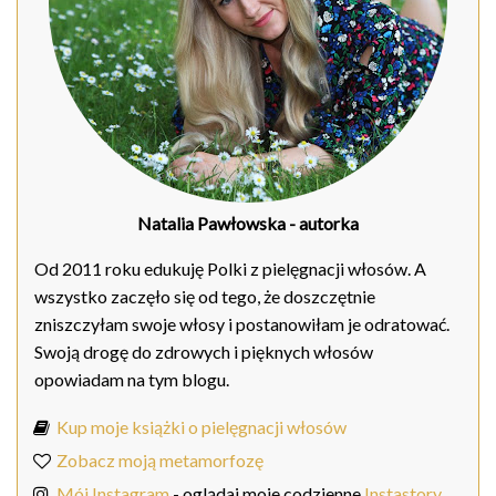
Natalia Pawłowska
- autorka
Od 2011 roku edukuję Polki z pielęgnacji włosów. A
wszystko zaczęło się od tego, że doszczętnie
zniszczyłam swoje włosy i postanowiłam je odratować.
Swoją drogę do zdrowych i pięknych włosów
opowiadam na tym blogu.
Kup moje książki o pielęgnacji włosów
Zobacz moją metamorfozę
Mój Instagram
- oglądaj moje codzienne
Instastory