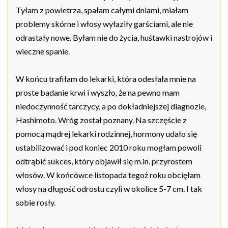
Tyłam z powietrza, spałam całymi dniami, miałam
problemy skórne i włosy wyłaziły garściami, ale nie
odrastały nowe. Byłam nie do życia, huśtawki nastrojów i
wieczne spanie.
W końcu trafiłam do lekarki, która odesłała mnie na
proste badanie krwi i wyszło, że na pewno mam
niedoczynność tarczycy, a po dokładniejszej diagnozie,
Hashimoto. Wróg został poznany. Na szczęście z
pomocą mądrej lekarki rodzinnej, hormony udało się
ustabilizować i pod koniec 2010 roku mogłam powoli
odtrąbić sukces, który objawił się m.in. przyrostem
włosów. W końcówce listopada tegoż roku obcięłam
włosy na długość odrostu czyli w okolice 5-7 cm. I tak
sobie rosły.