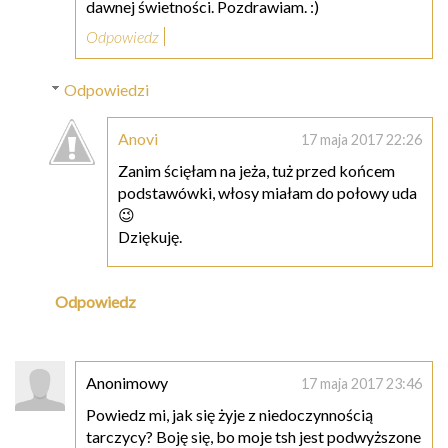
dawnej świetności. Pozdrawiam. :)
Odpowiedz
Odpowiedzi
Anovi
17 maja 2017 22:26
Zanim ścięłam na jeża, tuż przed końcem
podstawówki, włosy miałam do połowy uda
😉
Dziękuję.
Odpowiedz
Anonimowy
17 maja 2017 23:46
Powiedz mi, jak się żyje z niedoczynnością
tarczycy? Boję się, bo moje tsh jest podwyższone