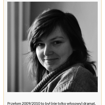
Przełom 2009/2010 to był (nie tylko włosowy) dramat.