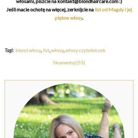
włosami, piszcie na kontakt@blondhaircare.com :)
Jeśli macie ochotę na więcej, zerknijcie na
list od Magdy i jej
piękne włosy
.
Tagi:
blond włosy
,
list
,
włosy
,
włosy czytelniczek
Skomentuj (55)