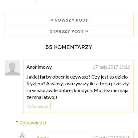
...
« nowszy post
starszy post »
55 komentarzy
Anonimowy
17 maja 2017 19:26
Jakiej farby obecnie uzywasz? Czy jest to dzielo
fryzjera? A wlosy, zwazywszy ile z Toba przeszly,
sa w naprawde dobrej kondycji. Moj tez nie maja
ze mna latwo;)
Odpowiedz
Odpowiedzi
Anovi
17 maja 2017 20:45