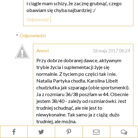
i ciągle mam schizy, że zacznę grubnąć, czego
obawiam się chyba najbardziej :/
Odpowiedz
Odpowiedzi
Anovi
18 maja 2017 08:24
Przy dobrze dobranej dawce, aktywnym
trybie życia i suplementacji żyje się
normalnie. Z tyciem po części tak i nie.
Natalia Partyka chudła, Karolina Libelt
chudziutka jak szparaga (obie sportsmenki).
Ja z rozmiaru 36/38 poszłam w 44. Obecnie
jestem 38/40 - zależy od rozmiarówki. Jest
trudniej schudnąć, ale nie jest to
niewykonalne. Tak samo ja z ciążą: dużo
trudniej, ale można.