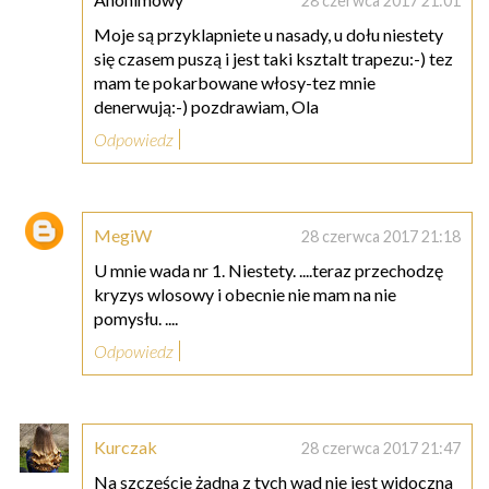
28 czerwca 2017 21:01
Moje są przyklapniete u nasady, u dołu niestety
się czasem puszą i jest taki ksztalt trapezu:-) tez
mam te pokarbowane włosy-tez mnie
denerwują:-) pozdrawiam, Ola
Odpowiedz
MegiW
28 czerwca 2017 21:18
U mnie wada nr 1. Niestety. ....teraz przechodzę
kryzys wlosowy i obecnie nie mam na nie
pomysłu. ....
Odpowiedz
Kurczak
28 czerwca 2017 21:47
Na szczęście żadna z tych wad nie jest widoczna