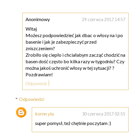
Anonimowy
29 czerwca 2017 14:57
Witaj
Możesz podpowiedzieć jak dbac o włosy na i po
basenie i jak je zabezpieczyć przed
zniszczeniem?
Zrobiło się ciepło i chciałabym zacząć chodzić na
basen dość często bo kilka razy w tygodniu? Czy
można jakoś uchronić włosy w tej sytuacji? ?
Pozdrawiam!
Odpowiedz
Odpowiedzi
kornn yla
30 czerwca 2017 02:55
super pomysł, też chętnie poczytam :)