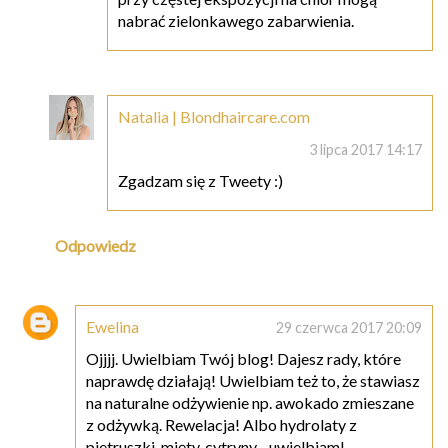
nabrać zielonkawego zabarwienia.
Natalia | Blondhaircare.com
3 lipca 2017 14:17
Zgadzam się z Tweety :)
Odpowiedz
Ewelina
29 czerwca 2017 20:09
Ojjjj. Uwielbiam Twój blog! Dajesz rady, które
naprawdę działają! Uwielbiam też to, że stawiasz
na naturalne odżywienie np. awokado zmieszane
z odżywką. Rewelacja! Albo hydrolaty z
pietruszki, mięty, cytryny - uwielbiam!