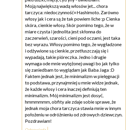
Moją największą wadą włosów jet... chora
tarczyca: niedoczynność+Hashimoto. Zarówno
włosy jak i cera są że tak powiem liche :p Cienka
skóra, cienkie włosy. Skór pomimo tego, że w
miare czysta i jednolita jest skłonna do
zaczerwień, szarości, cieni pod oczami, jest taka
bez wyrazu. Włosy pomimo tego, że wygładzone
i odżywione są cienkie, przetłuszczają się i
wypadają, takie pióreczka. Jedno i drugie
wymaga ode mnie wytężonej uwagi bo jak tylko
się zaniedbam to wyglądam jak Baba Jaga :D
Faktem jednak jest, że minimalizm w pielęgnacji
to podstawa, przynajmniej u mnie widze jednak,
że każde włosy i cera inaczej definiują ten
minimalizm. Mój minimalizm jest dosyć,
hmmmmmm, obfity ale zdaje sobie sprawe, że
jednak moja chora tarczyca stawia mnie w innym
położeniu w odróżnieniu od zdrowych dziewczyn.
Pozdrawiam!
Odpowiedz