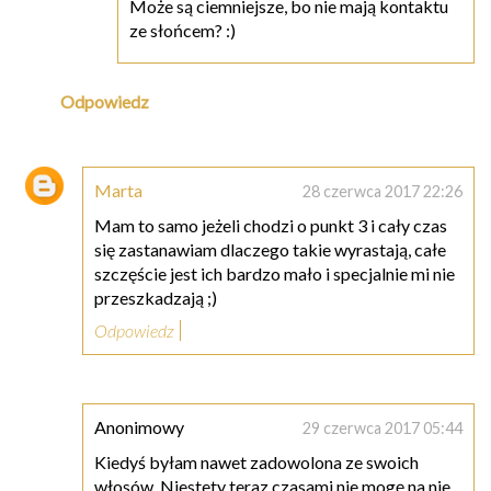
Może są ciemniejsze, bo nie mają kontaktu
ze słońcem? :)
Odpowiedz
Marta
28 czerwca 2017 22:26
Mam to samo jeżeli chodzi o punkt 3 i cały czas
się zastanawiam dlaczego takie wyrastają, całe
szczęście jest ich bardzo mało i specjalnie mi nie
przeszkadzają ;)
Odpowiedz
Anonimowy
29 czerwca 2017 05:44
Kiedyś byłam nawet zadowolona ze swoich
włosów. Niestety teraz czasami nie mogę na nie