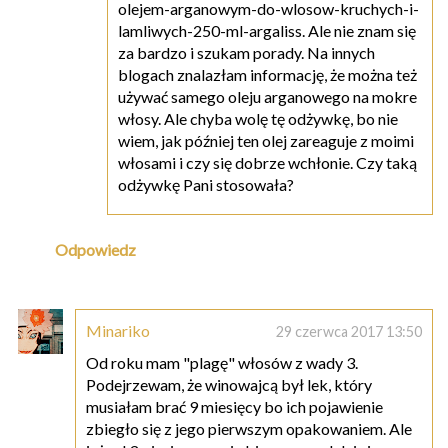
olejem-arganowym-do-wlosow-kruchych-i-
lamliwych-250-ml-argaliss. Ale nie znam się
za bardzo i szukam porady. Na innych
blogach znalazłam informację, że można też
używać samego oleju arganowego na mokre
włosy. Ale chyba wolę tę odżywkę, bo nie
wiem, jak później ten olej zareaguje z moimi
włosami i czy się dobrze wchłonie. Czy taką
odżywkę Pani stosowała?
Odpowiedz
Minariko
29 czerwca 2017 13:50
Od roku mam "plagę" włosów z wady 3.
Podejrzewam, że winowajcą był lek, który
musiałam brać 9 miesięcy bo ich pojawienie
zbiegło się z jego pierwszym opakowaniem. Ale