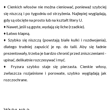
♦ Cienkich włosów nie można cieniować, ponieważ szybciej
się niszczą i po tygodniu od strzyżenia. Najlepiej wyglądają,
gdy są obcięte na prosto lub na kształt litery U.
♦ Nawet, jeśli są gęste, wydają się liche (rzadkie).
♦ Łatwo klapną.
♦ Szybko się niszczą (powstają białe kulki i rozdwojenia),
dlatego trudniej zapuścić je np. do talii. Aby się ładnie
prezentowały, trzeba je bardzo chronić przed zniszczeniami -
upinać, delikatnie rozczesywać i myć.
♦ Fryzura szybko staje się pierzasta. Cienkie włosy,
zwłaszcza rozjaśnione i porowate, szybko wyglądają jak
rozczochrane.
Wada nr 2: