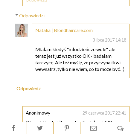
Odpowiedzi
Natalia | Blondhaircare.com
3 lipca 2017 14:18
Miałam kiedyś "młodzieńcze wole", ale
teraz jest już wszystko OK - badałam
tarczycę. Ale też myślę, że przyczyna tkwi
wewnatrz, tylko nie wiem, co to może być. :(
Odpowiedz
Anonimowy
29 czerwca 2017 22:41
Wypadają od półtora roku. Została mi 1/3.
Chciałabym mieć takie problemy jak Twoje ;(