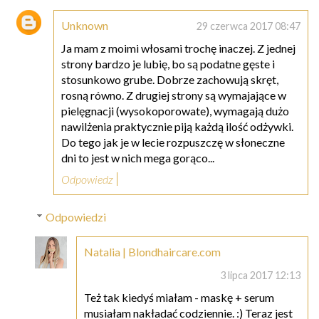
Unknown
29 czerwca 2017 08:47
Ja mam z moimi włosami trochę inaczej. Z jednej
strony bardzo je lubię, bo są podatne gęste i
stosunkowo grube. Dobrze zachowują skręt,
rosną równo. Z drugiej strony są wymajające w
pielęgnacji (wysokoporowate), wymagają dużo
nawilżenia praktycznie piją każdą ilość odżywki.
Do tego jak je w lecie rozpuszczę w słoneczne
dni to jest w nich mega gorąco...
Odpowiedz
Odpowiedzi
Natalia | Blondhaircare.com
3 lipca 2017 12:13
Też tak kiedyś miałam - maskę + serum
musiałam nakładać codziennie. :) Teraz jest