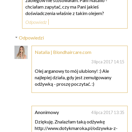
zabiegów nie stosowałam. Pani Natalio -
chciałam zapytać, czy ma Pani jakieś
doświadczenia właśnie z takim olejem?
Odpowiedz
Odpowiedzi
Natalia | Blondhaircare.com
3 lipca 2017 14:15
Olej arganowy to mój ulubiony! :) Ale
najlepiej działa, gdy jest zemulgowany
odżywką - proszę poczytać. :)
Anonimowy
4 lipca 2017 13:35
Dziękuję. Znalazłam taką odżywkę
http://www.dotykmaroka.pl/odzywka-z-