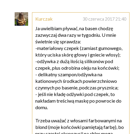
Kurczak
30 czerwca 2017 21:40
Ja uwielbiam pływać, na basen chodzę
zazwyczaj dwa razy w tygodniu. U mnie
świetnie się sprawdza:
-materiałowy czepek (zamiast gumowego,
który uciska skórę głowy i gniecie włosy);
-odżywka z dużą ilością silikonów pod
czepek, plus odrobina oleju na końcówki;
- delikatny szampon/odżywka na
kationowych środkach powierzchniowo
czynnych po basenie, podczas prysznica;
- jeśli nie kładę odżywki pod czepek, to
nakładam treściwą maskę po powrocie do
domu.
Trzeba uważać z włosami farbowanymi na
blond (moje końcówki pamiętają farbę), bo
przy częstej ekspozycji na chlor mogą