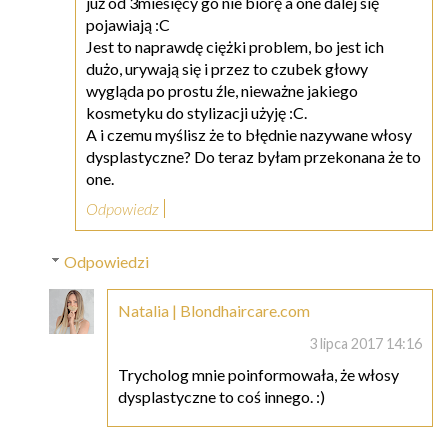
już od 3miesięcy go nie biorę a one dalej się
pojawiają :C
Jest to naprawdę ciężki problem, bo jest ich
dużo, urywają się i przez to czubek głowy
wygląda po prostu źle, nieważne jakiego
kosmetyku do stylizacji użyję :C.
A i czemu myślisz że to błędnie nazywane włosy
dysplastyczne? Do teraz byłam przekonana że to
one.
Odpowiedz
Odpowiedzi
Natalia | Blondhaircare.com
3 lipca 2017 14:16
Trycholog mnie poinformowała, że włosy
dysplastyczne to coś innego. :)