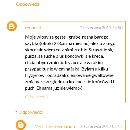
Odpowiedz
redhead
29 czerwca 2017 14:50
Moje włosy sa gęste i grube, rosna bardzo
szybko(okolo 2-3cm na miesiac) ale co z tego
skoro nie wiem co z nimi zrobic. Strasznie się
pusza, sa suche plus koncowki sie kreca,
chcialabym zmienić fryzure ale w takim
przypadku nie wiem na jaka. Bylam u kilku
fryzjerow i odradzali cieniowanie gwaltowne
zmiany ze wzgledu na krecace sie końcówki i
puch. Eh sama już nie wiem :-)
Odpowiedz
Odpowiedzi
My Little Revolution
30 czerwca 2017 05:17