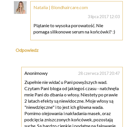
Natalia | Blondhaircare.com
3 lipca 2017 12:03
Plątanie to wysoka porowatość. Nie
pomaga silikonowe serum na końcówki? :)
Odpowiedz
Anonimowy
28 czerwca 2017 20:47
Zupełnie nie widać u Pani powyższych wad.
Czytam Pani bloga od jakiegoś czasu - natchnęła
mnie Pani do dbania o włosy. Niestety po prawie
2 latach efekty są niewidoczne. Moje włosy są
"niewdzięczne" i to jest ich główna wada.
Pomimo olejowania i nakładania masek, oraz
podcięcia zniszczonych końcówek, pozostają
suche. Są bardzo cienkie i podatne na falowanie,