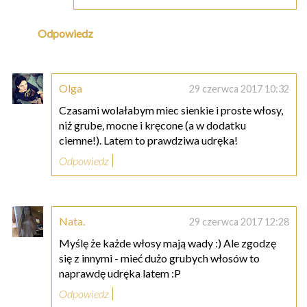
Odpowiedz
Olga
29 czerwca 2017 10:32
Czasami wolałabym miec sienkie i proste włosy,
niż grube, mocne i kręcone (a w dodatku
ciemne!). Latem to prawdziwa udręka!
Odpowiedz
Nata.
29 czerwca 2017 12:28
Myślę że każde włosy mają wady :) Ale zgodzę
się z innymi - mieć dużo grubych włosów to
naprawdę udręka latem :P
Odpowiedz