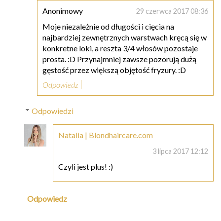
Anonimowy
29 czerwca 2017 08:36
Moje niezależnie od długości i cięcia na
najbardziej zewnętrznych warstwach kręcą się w
konkretne loki, a reszta 3/4 włosów pozostaje
prosta. :D Przynajmniej zawsze pozorują dużą
gęstość przez większą objętość fryzury. :D
Odpowiedz
Odpowiedzi
Natalia | Blondhaircare.com
3 lipca 2017 12:12
Czyli jest plus! :)
Odpowiedz