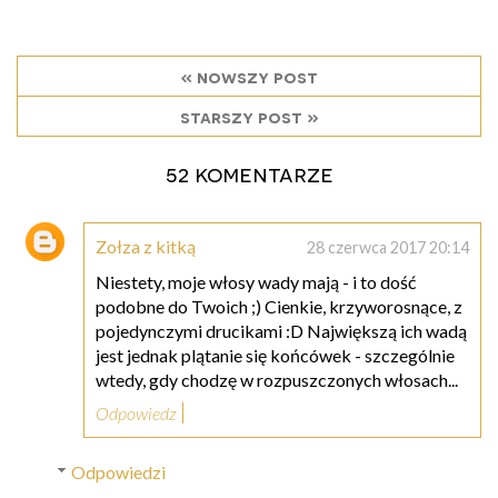
« nowszy post
starszy post »
52 komentarze
Zołza z kitką
28 czerwca 2017 20:14
Niestety, moje włosy wady mają - i to dość
podobne do Twoich ;) Cienkie, krzyworosnące, z
pojedynczymi drucikami :D Największą ich wadą
jest jednak plątanie się końcówek - szczególnie
wtedy, gdy chodzę w rozpuszczonych włosach...
Odpowiedz
Odpowiedzi