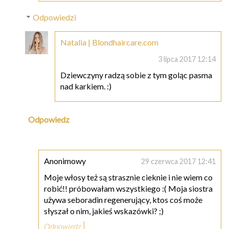
Odpowiedzi
Natalia | Blondhaircare.com
3 lipca 2017 12:14
Dziewczyny radzą sobie z tym goląc pasma
nad karkiem. :)
Odpowiedz
Anonimowy
29 czerwca 2017 12:41
Moje włosy też są strasznie cieknie i nie wiem co
robić!! próbowałam wszystkiego :( Moja siostra
używa seboradin regenerujący, ktos coś może
słyszał o nim, jakieś wskazówki? ;)
Odpowiedz