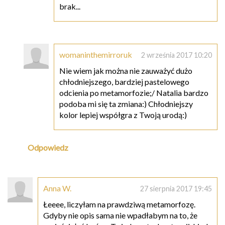
brak...
womaninthemirroruk
2 września 2017 10:20
Nie wiem jak można nie zauważyć dużo
chłodniejszego, bardziej pastelowego
odcienia po metamorfozie;/ Natalia bardzo
podoba mi się ta zmiana:) Chłodniejszy
kolor lepiej współgra z Twoją urodą:)
Odpowiedz
Anna W.
27 sierpnia 2017 19:45
Łeeee, liczyłam na prawdziwą metamorfozę.
Gdyby nie opis sama nie wpadłabym na to, że