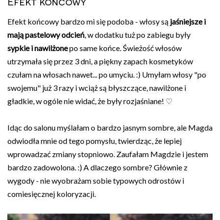
Efekt końcowy
Efekt końcowy bardzo mi się podoba - włosy są
jaśniejsze i
mają pastelowy odcień
, w dodatku tuż po zabiegu były
sypkie i nawilżone
po same końce. Świeżość włosów
utrzymała się przez 3 dni, a piękny zapach kosmetyków
czułam na włosach nawet... po umyciu. :) Umyłam włosy "po
swojemu" już 3 razy i wciąż są błyszczące, nawilżone i
gładkie, w ogóle nie widać, że były rozjaśniane!
♡
Idąc do salonu myślałam o bardzo jasnym sombre, ale Magda
odwiodła mnie od tego pomysłu, twierdząc, że lepiej
wprowadzać zmiany stopniowo. Zaufałam Magdzie i jestem
bardzo zadowolona. :) A dlaczego sombre? Głównie z
wygody - nie wyobrażam sobie typowych odrostów i
comiesięcznej koloryzacji.