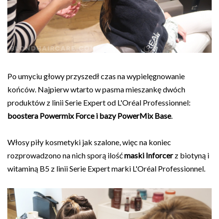
Po umyciu głowy przyszedł czas na wypielęgnowanie
końców. Najpierw wtarto w pasma mieszankę dwóch
produktów z linii Serie Expert od L'Oréal Professionnel:
boostera Powermix Force i bazy PowerMix Base
.
Włosy piły kosmetyki jak szalone, więc na koniec
rozprowadzono na nich sporą ilość
maski Inforcer
z biotyną i
witaminą B5 z linii Serie Expert marki L'Oréal Professionnel.