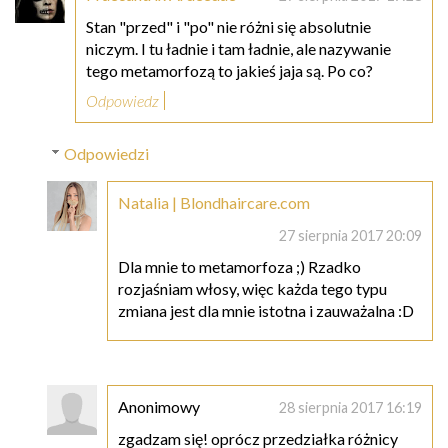
Stan "przed" i "po" nie różni się absolutnie
niczym. I tu ładnie i tam ładnie, ale nazywanie
tego metamorfozą to jakieś jaja są. Po co?
Odpowiedz
Odpowiedzi
Natalia | Blondhaircare.com
27 sierpnia 2017 20:09
Dla mnie to metamorfoza ;) Rzadko
rozjaśniam włosy, więc każda tego typu
zmiana jest dla mnie istotna i zauważalna :D
Anonimowy
28 sierpnia 2017 16:19
zgadzam się! oprócz przedziałka różnicy