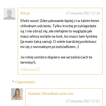
Alicja
27 sierpnia 2017 17:16
Efekt wow! Zdecydowanie lepiej ci w takim hmm
chłodnym odcieniu. Tylko trochę przyklapnięte
są. I nie obraź się, ale niefajnie to wygląda jak
masz włosy wzięte na bok, bo masz tam łysinkę
(ja mam taką samą). O wiele bardziej podobasz
mi się z normalnym przedziałkiem. :)
Ja robię sombre dopiero we wrześniu (ach te
terminy!).
Odpowiedz
Odpowiedzi
Natalia | Blondhaircare.com
27 sierpnia 2017 17:21