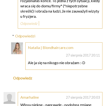
rozjaśniałaś końce. To jedna z tych sytuacji, kiedy
wraca się do domu/firmy* (*niepotrzebne
skreślić) i obraża na ludzi, że nie zauważyli wizyty
u fryzjera.
Odpowiedz
Odpowiedzi
Natalia | Blondhaircare.com
27 sierpnia 2017 20:11
Ale ja się na nikogo nie obrażam :-D
Odpowiedz
Amarhaline
27 sierpnia 2017 20:03
Włosy piękne - naprawdę - podobną zmianę